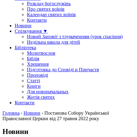
Розклад богослужінь
Про святих воїнів
Календар святих воїнів
Контакти
Новини
Спілкування ▼
Новий Заповіт з тлумаченням (урок спасіння)
Недільна школа для дітей
Бібліотека
Молитвослов
Біблія
Хрещення
Підготовка до Сповіді и Причастя
Проповіді
Статті
Книги
Для новоначальных
Житія святих
Контакти
Головна
›
Новини
›
Постанова Собору Української
Православної Церкви від 27 травня 2022 року
Новини