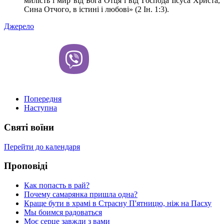
милість і мир від Бога Отця і від Господа Іісуса Христа,
Сина Отчого, в істині і любові» (2 Ін. 1:3).
Джерело
Попередня
Наступна
Святі воїни
Перейти до календаря
Проповіді
Как попасть в рай?
Почему самарянка пришла одна?
Краще бути в храмі в Страсну П'ятницю, ніж на Пасху
Мы боимся радоваться
Моє серце завжди з вами