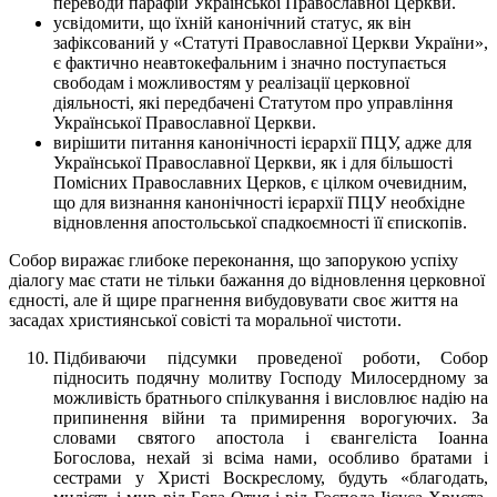
переводи парафій Української Православної Церкви.
усвідомити, що їхній канонічний статус, як він
зафіксований у «Статуті Православної Церкви України»,
є фактично неавтокефальним і значно поступається
свободам і можливостям у реалізації церковної
діяльності, які передбачені Статутом про управління
Української Православної Церкви.
вирішити питання канонічності ієрархії ПЦУ, адже для
Української Православної Церкви, як і для більшості
Помісних Православних Церков, є цілком очевидним,
що для визнання канонічності ієрархії ПЦУ необхідне
відновлення апостольської спадкоємності її єпископів.
Собор виражає глибоке переконання, що запорукою успіху
діалогу має стати не тільки бажання до відновлення церковної
єдності, але й щире прагнення вибудовувати своє життя на
засадах християнської совісті та моральної чистоти.
Підбиваючи підсумки проведеної роботи, Собор
підносить подячну молитву Господу Милосердному за
можливість братнього спілкування і висловлює надію на
припинення війни та примирення ворогуючих. За
словами святого апостола і євангеліста Іоанна
Богослова, нехай зі всіма нами, особливо братами і
сестрами у Христі Воскреслому, будуть «благодать,