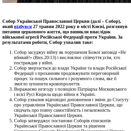
Собор Української Православної Церкви (далі – Собор),
який
відбувся
27 травня 2022 року в місті Києві, розглянув
питання церковного життя, що виникли внаслідок
військової агресії Російської Федерації проти України. За
результатами роботи, Собор ухвалив таке:
Собор засуджує війну як порушення Божої заповіді «Не
вбивай!» (Вих.20:13) і висловлює співчуття усім, хто
постраждав у війні.
Собор звертається до влади України та влади Російської
Федерації з проханням продовжувати переговорний
процес та пошук сильного і розумного слова, яке б
змогло зупинити кровопролиття.
Виражаємо незгоду з позицією Патріарха Московського
і всієї Русі Кирила щодо війни в Україні.
Собор ухвалив відповідні доповнення і зміни до Статуту
про управління Української Православної Церкви, що
свідчать про повну самостійність і незалежність
Української Православної Церкви.
Собор затверджує постанови Соборів єпископів
Української Православної Церкви та рішення