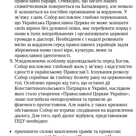
православні парафії. Очевидно, що багато наших
співвітчизників повернеться на Батьківщину, але немало
й залишиться на постійне проживання за кордоном. У
зв’язку з цим, Собор висловлює глибоке переконання,
що Українська Православна Церква не може залишати
своїх вірних без духовної опіки, має перебувати поряд з
ними в їхніх випробуваннях і організовувати церковні
громади в діаспорі. Необхідним є і надалі розвивати
місію за кордоном серед православних українців задля
збереження ними своєї віри, культури, мови та
православної ідентичності.
Усвідомлюючи особливу відповідальність перед Богом,
Собор висловлює глибокий жаль у зв’язку з відсутністю
єдності в українському Православ’ї. Існування розколу
Собор сприймає як глибоку болючу рану на церковному
тілі. Особливо прикро від того, що останні дії
Константинопольського Патріарха в Україні, наслідком
яких стало утворення «Православної Церкви України»,
лише поглибили непорозуміння та привели до
фізичного протистояння. Але навіть у таких кризових
обставинах Собор не втрачає сподівання на відновлення
діалогу. Для того, щоб діалог відбувся, представникам
ПЦУ необхідно:
припинити силові захоплення храмів та примусові