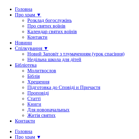
Головна
Про храм ▼
Розклад богослужінь
Про святих воїнів
Календар святих воїнів
Контакти
Новини
Спілкування ▼
Новий Заповіт з тлумаченням (урок спасіння)
Недільна школа для дітей
Бібліотека
Молитвослов
Біблія
Хрещення
Підготовка до Сповіді и Причастя
Проповіді
Статті
Книги
Для новоначальных
Житія святих
Контакти
Головна
Про храм ▼