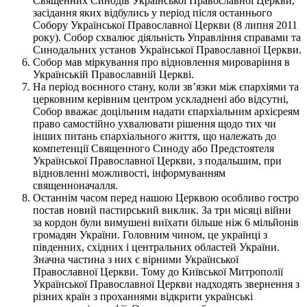
Священних Синодів Української Православної Церкви,
засідання яких відбулись у період після останнього
Собору Української Православної Церкви (8 липня 2011
року). Собор схвалює діяльність Управління справами та
Синодальних установ Української Православної Церкви.
Собор мав міркування про відновлення мироваріння в
Українській Православній Церкві.
На період воєнного стану, коли зв’язки між єпархіями та
церковним керівним центром ускладнені або відсутні,
Собор вважає доцільним надати єпархіальним архієреям
право самостійно ухвалювати рішення щодо тих чи
інших питань єпархіального життя, що належать до
компетенції Священного Синоду або Предстоятеля
Української Православної Церкви, з подальшим, при
відновленні можливості, інформуванням
священноначалля.
Останнім часом перед нашою Церквою особливо гостро
постав новий пастирський виклик. За три місяці війни
за кордон були вимушені виїхати більше ніж 6 мільйонів
громадян України. Головним чином, це українці з
південних, східних і центральних областей України.
Значна частина з них є вірними Української
Православної Церкви. Тому до Київської Митрополії
Української Православної Церкви надходять звернення з
різних країн з проханнями відкрити українські