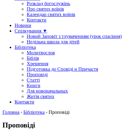
Розклад богослужінь
Про святих воїнів
Календар святих воїнів
Контакти
Новини
Спілкування ▼
Новий Заповіт з тлумаченням (урок спасіння)
Недільна школа для дітей
Бібліотека
Молитвослов
Біблія
Хрещення
Підготовка до Сповіді и Причастя
Проповіді
Статті
Книги
Для новоначальных
Житія святих
Контакти
Головна
›
Бібліотека
›
Проповіді
Проповіді