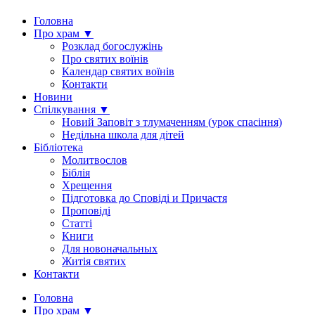
Головна
Про храм ▼
Розклад богослужінь
Про святих воїнів
Календар святих воїнів
Контакти
Новини
Спілкування ▼
Новий Заповіт з тлумаченням (урок спасіння)
Недільна школа для дітей
Бібліотека
Молитвослов
Біблія
Хрещення
Підготовка до Сповіді и Причастя
Проповіді
Статті
Книги
Для новоначальных
Житія святих
Контакти
Головна
Про храм ▼