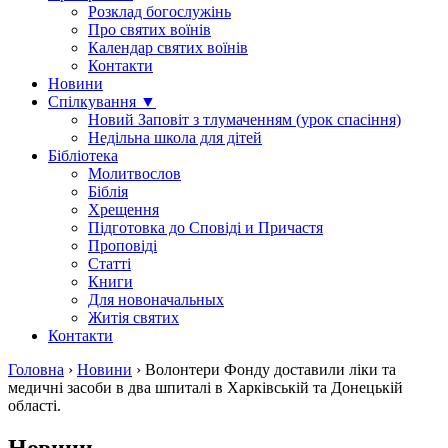
Розклад богослужінь
Про святих воїнів
Календар святих воїнів
Контакти
Новини
Спілкування ▼
Новий Заповіт з тлумаченням (урок спасіння)
Недільна школа для дітей
Бібліотека
Молитвослов
Біблія
Хрещення
Підготовка до Сповіді и Причастя
Проповіді
Статті
Книги
Для новоначальных
Житія святих
Контакти
Головна
›
Новини
›
Волонтери Фонду доставили ліки та
медичні засоби в два шпиталі в Харківській та Донецькій
області.