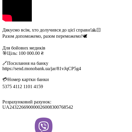
Дякуємо всім, хто долучився до цієї справи!🙏🏻
Разом допоможемо, разом переможемо!🕊️
Для бойових медиків
🎯Ціль: 100 000.00 ₴
🔗Посилання на банку
https://send.monobank.ua/jar/81vJqCP5g4
💳Номер картки банки
5375 4112 1101 4159
Розрахунковий рахунок:
UA243226690000026008300768542