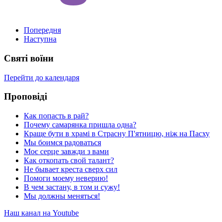
Попередня
Наступна
Святі воїни
Перейти до календаря
Проповіді
Как попасть в рай?
Почему самарянка пришла одна?
Краще бути в храмі в Страсну П'ятницю, ніж на Пасху
Мы боимся радоваться
Моє серце завжди з вами
Как откопать свой талант?
Не бывает креста сверх сил
Помоги моему неверию!
В чем застану, в том и сужу!
Мы должны меняться!
Наш канал на Youtube