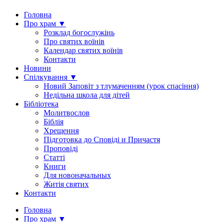
Головна
Про храм ▼
Розклад богослужінь
Про святих воїнів
Календар святих воїнів
Контакти
Новини
Спілкування ▼
Новий Заповіт з тлумаченням (урок спасіння)
Недільна школа для дітей
Бібліотека
Молитвослов
Біблія
Хрещення
Підготовка до Сповіді и Причастя
Проповіді
Статті
Книги
Для новоначальных
Житія святих
Контакти
Головна
Про храм ▼