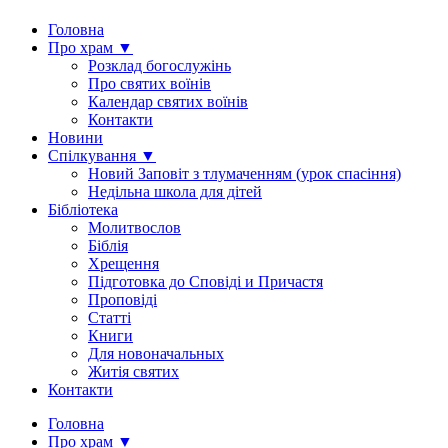
Головна
Про храм ▼
Розклад богослужінь
Про святих воїнів
Календар святих воїнів
Контакти
Новини
Спілкування ▼
Новий Заповіт з тлумаченням (урок спасіння)
Недільна школа для дітей
Бібліотека
Молитвослов
Біблія
Хрещення
Підготовка до Сповіді и Причастя
Проповіді
Статті
Книги
Для новоначальных
Житія святих
Контакти
Головна
Про храм ▼