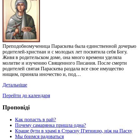
Преподобномученица Параскева была единственной дочерью
родителей-христиан и с молодых лет посвятила себя Богу.
Живя в родительском доме, она много времени уделяла
молитве и изучению Священного Писания. После смерти
родителей святая Параскева раздала все свое имущество
нищим, приняла иночество и, под…
Детальніше
Перейти до календаря
Проповіді
Как попасть в рай?
Почему самарянка пришла одна?
Краще бути в храмі в Страсну П'ятницю, ніж на Пасху
Мы боимся радоваться