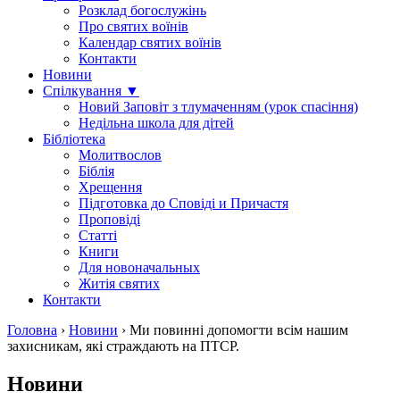
Розклад богослужінь
Про святих воїнів
Календар святих воїнів
Контакти
Новини
Спілкування ▼
Новий Заповіт з тлумаченням (урок спасіння)
Недільна школа для дітей
Бібліотека
Молитвослов
Біблія
Хрещення
Підготовка до Сповіді и Причастя
Проповіді
Статті
Книги
Для новоначальных
Житія святих
Контакти
Головна
›
Новини
›
Ми повинні допомогти всім нашим
захисникам, які страждають на ПТСР.
Новини