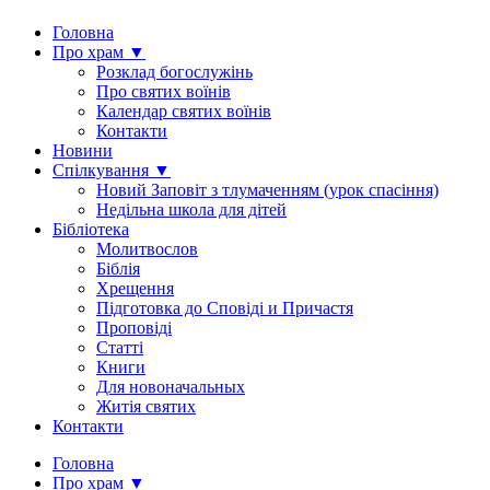
Головна
Про храм ▼
Розклад богослужінь
Про святих воїнів
Календар святих воїнів
Контакти
Новини
Спілкування ▼
Новий Заповіт з тлумаченням (урок спасіння)
Недільна школа для дітей
Бібліотека
Молитвослов
Біблія
Хрещення
Підготовка до Сповіді и Причастя
Проповіді
Статті
Книги
Для новоначальных
Житія святих
Контакти
Головна
Про храм ▼