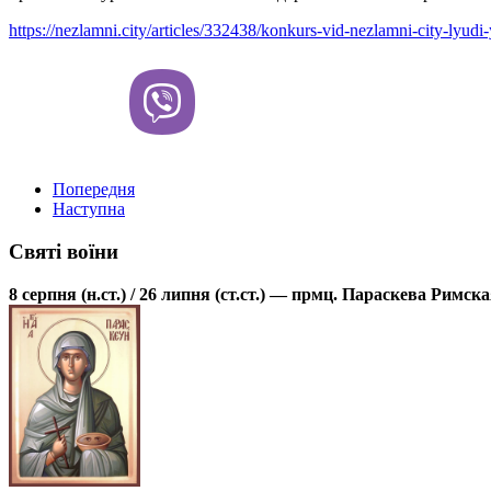
https://nezlamni.city/articles/332438/konkurs-vid-nezlamni-city-lyud
Попередня
Наступна
Святі воїни
8 серпня (н.ст.) / 26 липня (ст.ст.) — прмц. Параскева Римск