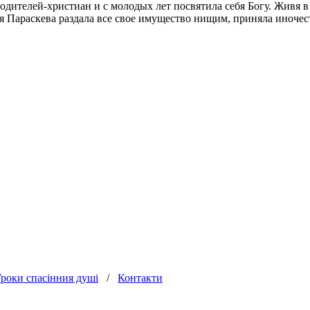
ителей-христиан и с молодых лет посвятила себя Богу. Живя в 
 Параскева раздала все свое имущество нищим, приняла иночес
роки спасінния душі
/
Контакти