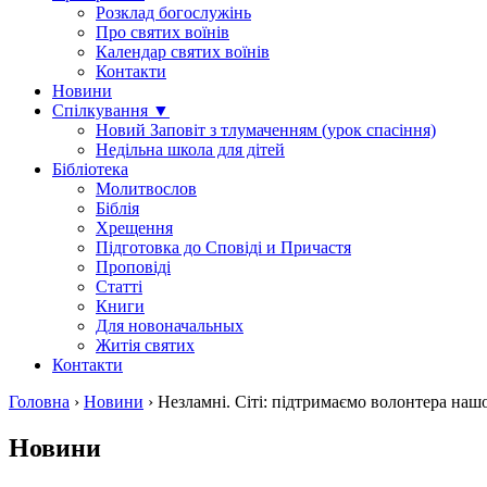
Розклад богослужінь
Про святих воїнів
Календар святих воїнів
Контакти
Новини
Спілкування ▼
Новий Заповіт з тлумаченням (урок спасіння)
Недільна школа для дітей
Бібліотека
Молитвослов
Біблія
Хрещення
Підготовка до Сповіді и Причастя
Проповіді
Статті
Книги
Для новоначальных
Житія святих
Контакти
Головна
›
Новини
›
Незламні. Сіті: підтримаємо волонтера наш
Новини