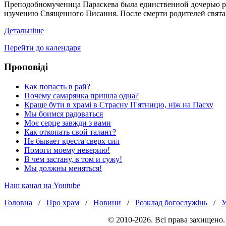
Преподобномученица Параскева была единственной дочерью род
изучению Священного Писания. После смерти родителей святая
Детальніше
Перейти до календаря
Проповіді
Как попасть в рай?
Почему самарянка пришла одна?
Краще бути в храмі в Страсну П'ятницю, ніж на Пасху
Мы боимся радоваться
Моє серце завжди з вами
Как откопать свой талант?
Не бывает креста сверх сил
Помоги моему неверию!
В чем застану, в том и сужу!
Мы должны меняться!
Наш канал на Youtube
Головна
/
Про храм
/
Новини
/
Розклад богослужінь
/
У
© 2010-2026. Всі права захищено.