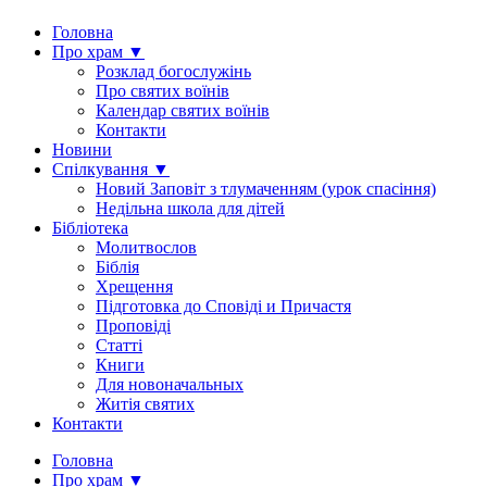
Головна
Про храм ▼
Розклад богослужінь
Про святих воїнів
Календар святих воїнів
Контакти
Новини
Спілкування ▼
Новий Заповіт з тлумаченням (урок спасіння)
Недільна школа для дітей
Бібліотека
Молитвослов
Біблія
Хрещення
Підготовка до Сповіді и Причастя
Проповіді
Статті
Книги
Для новоначальных
Житія святих
Контакти
Головна
Про храм ▼