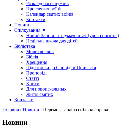
Розклад богослужінь
Про святих воїнів
Календар святих воїнів
Контакти
Новини
Спілкування ▼
Новий Заповіт з тлумаченням (урок спасіння)
Недільна школа для дітей
Бібліотека
Молитвослов
Біблія
Хрещення
Підготовка до Сповіді и Причастя
Проповіді
Статті
Книги
Для новоначальных
Житія святих
Контакти
Головна
›
Новини
›
Перемога - наша спільна справа!
Новини