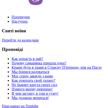
Попередня
Наступна
Святі воїни
Перейти до календаря
Проповіді
Как попасть в рай?
Почему самарянка пришла одна?
Краще бути в храмі в Страсну П'ятницю, ніж на Пасху
Мы боимся радоваться
Моє серце завжди з вами
Как откопать свой талант?
Не бывает креста сверх сил
Помоги моему неверию!
В чем застану, в том и сужу!
Мы должны меняться!
Наш канал на Youtube