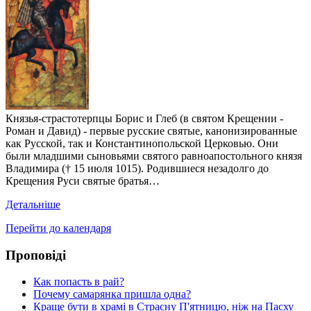
Князья-страстотерпцы Борис и Глеб (в святом Крещении -
Роман и Давид) - первые русские святые, канонизированные
как Русской, так и Константинопольской Церковью. Они
были младшими сыновьями святого равноапостольного князя
Владимира († 15 июля 1015). Родившиеся незадолго до
Крещения Руси святые братья…
Детальніше
Перейти до календаря
Проповіді
Как попасть в рай?
Почему самарянка пришла одна?
Краще бути в храмі в Страсну П'ятницю, ніж на Пасху