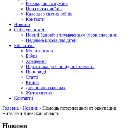
Розклад богослужінь
Про святих воїнів
Календар святих воїнів
Контакти
Новини
Спілкування ▼
Новий Заповіт з тлумаченням (урок спасіння)
Недільна школа для дітей
Бібліотека
Молитвослов
Біблія
Хрещення
Підготовка до Сповіді и Причастя
Проповіді
Статті
Книги
Для новоначальных
Житія святих
Контакти
Головна
›
Новини
›
Помощь потерпевшим от оккупации
жителями Киевской области
Новини