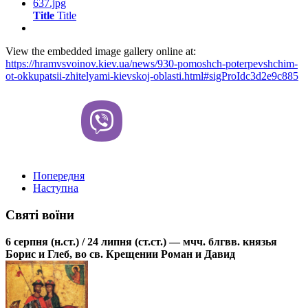
Title
Title
View the embedded image gallery online at:
https://hramvsvoinov.kiev.ua/news/930-pomoshch-poterpevshchim-
ot-okkupatsii-zhitelyami-kievskoj-oblasti.html#sigProIdc3d2e9c885
Попередня
Наступна
Святі воїни
6 серпня (н.ст.) / 24 липня (ст.ст.) — мчч. блгвв. князья
Борис и Глеб, во св. Крещении Роман и Давид