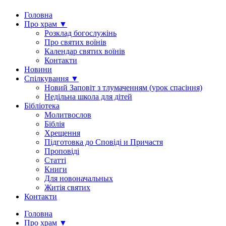
Головна
Про храм ▼
Розклад богослужінь
Про святих воїнів
Календар святих воїнів
Контакти
Новини
Спілкування ▼
Новий Заповіт з тлумаченням (урок спасіння)
Недільна школа для дітей
Бібліотека
Молитвослов
Біблія
Хрещення
Підготовка до Сповіді и Причастя
Проповіді
Статті
Книги
Для новоначальных
Житія святих
Контакти
Головна
Про храм ▼