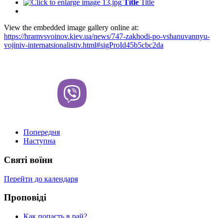
Title
Title
View the embedded image gallery online at:
https://hramvsvoinov.kiev.ua/news/747-zakhodi-po-vshanuvannyu-
vojiniv-internatsionalistiv.html#sigProId45b5cbc2da
Попередня
Наступна
Святі воїни
Перейти до календаря
Проповіді
Как попасть в рай?