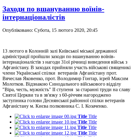
Заходи по вшануванню воїнів-
інтернаціоналістів
Опубліковано: Субота, 15 лютого 2020, 20:45
13 лютого в Колонній залі Київської міської державної
адміністрації пройшли заходи по вшануванню воїнів-
інтернаціоналістів з нагоди 31ої річниці виведення військ з
Афганістану. В заходах прийняли участь військові священикі
члени Української спілки ветеранів Афганістану прот.
Вячеслав Яковенко, прот. Володимир Гонтар, ієрей Максим
Молотков. Відзнакою Синодального військового відділу
"Віра, честь, мужність" ІІ ступеня за старанні труди на славу
Святої Церкви та в зв'язку з 60-річчям нагороджено
заступника голови Деснянської районної спілки ветеранів
Афганістану м. Києва полковника С. І. Козаченко.
Title
Title
Title
Title
Title
Title
Title
Title