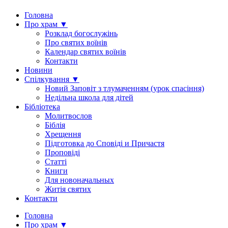
Головна
Про храм ▼
Розклад богослужінь
Про святих воїнів
Календар святих воїнів
Контакти
Новини
Спілкування ▼
Новий Заповіт з тлумаченням (урок спасіння)
Недільна школа для дітей
Бібліотека
Молитвослов
Біблія
Хрещення
Підготовка до Сповіді и Причастя
Проповіді
Статті
Книги
Для новоначальных
Житія святих
Контакти
Головна
Про храм ▼