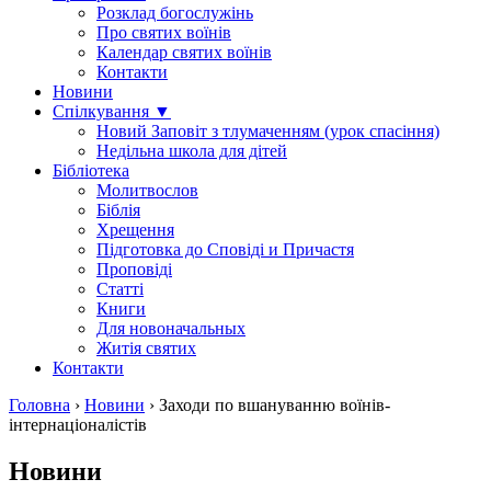
Розклад богослужінь
Про святих воїнів
Календар святих воїнів
Контакти
Новини
Спілкування ▼
Новий Заповіт з тлумаченням (урок спасіння)
Недільна школа для дітей
Бібліотека
Молитвослов
Біблія
Хрещення
Підготовка до Сповіді и Причастя
Проповіді
Статті
Книги
Для новоначальных
Житія святих
Контакти
Головна
›
Новини
›
Заходи по вшануванню воїнів-
інтернаціоналістів
Новини