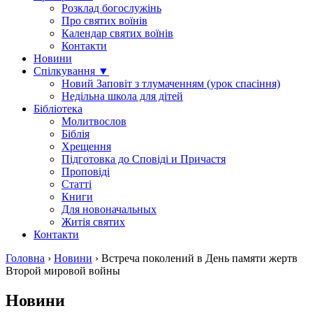
Розклад богослужінь
Про святих воїнів
Календар святих воїнів
Контакти
Новини
Спілкування ▼
Новий Заповіт з тлумаченням (урок спасіння)
Недільна школа для дітей
Бібліотека
Молитвослов
Біблія
Хрещення
Підготовка до Сповіді и Причастя
Проповіді
Статті
Книги
Для новоначальных
Житія святих
Контакти
Головна
›
Новини
›
Встреча поколений в День памяти жертв
Второй мировой войны
Новини