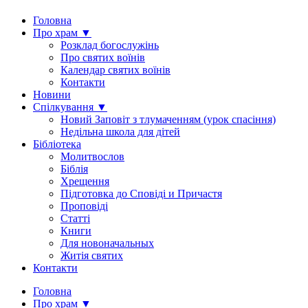
Головна
Про храм ▼
Розклад богослужінь
Про святих воїнів
Календар святих воїнів
Контакти
Новини
Спілкування ▼
Новий Заповіт з тлумаченням (урок спасіння)
Недільна школа для дітей
Бібліотека
Молитвослов
Біблія
Хрещення
Підготовка до Сповіді и Причастя
Проповіді
Статті
Книги
Для новоначальных
Житія святих
Контакти
Головна
Про храм ▼