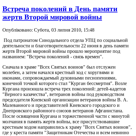
Встреча поколений в День памяти
жертв Второй мировой войны
Опубліковано: Субота, 03 липня 2010, 15:48
Под патронатом Синодального отдела УПЦ по социальной
деятельности и благотворительности 22 июня в день памяти
жертв Второй мировой войны прошло мероприятие под
названием: "Встреча поколений - связь времен".
Сначала в храме "Всех Святых воинов" был отслужен
молебен, а затем начался крестный ход с хоругвями и
иконами, сопровождаемый духовными песнопениями,
конечной точкой которого стал "Курган бессмертия". Возле
Кургана произошла встреча трех поколений: детей-кадетов
"Верного казачества", ветеранов войны под руководством
председателя Киевской организации ветеранов войны В. А.
Малеванного и представителей Киевского городского и
Днепровского районного союзов ветеранов Афганистана.
После освящения Кургана и торжественной части с минутой
молчания в память жертв войны, все присутствовавшие
крестным ходом направились к храму "Всех Святых воинов",
где у креста памяти "Защитникам Отечества и всем невинно