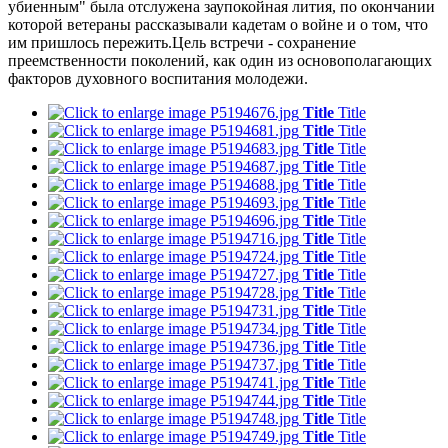
убиенным" была отслужена заупокойная лития, по окончании
которой ветераны рассказывали кадетам о войне и о том, что
им пришлось пережить.Цель встречи - сохранение
преемственности поколений, как один из основополагающих
факторов духовного воспитания молодежи.
Title
Title
Title
Title
Title
Title
Title
Title
Title
Title
Title
Title
Title
Title
Title
Title
Title
Title
Title
Title
Title
Title
Title
Title
Title
Title
Title
Title
Title
Title
Title
Title
Title
Title
Title
Title
Title
Title