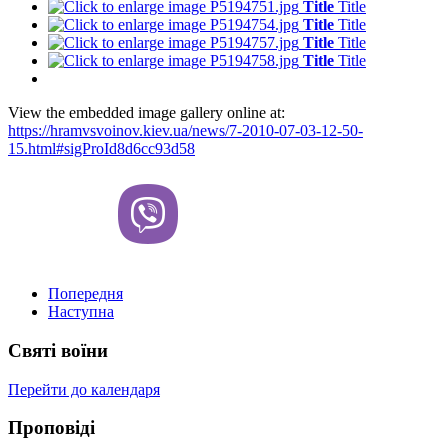
Title
Title
Title
Title
Title
Title
Title
Title
View the embedded image gallery online at:
https://hramvsvoinov.kiev.ua/news/7-2010-07-03-12-50-
15.html#sigProId8d6cc93d58
Попередня
Наступна
Святі воїни
Перейти до календаря
Проповіді