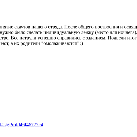
занятие скаутов нашего отряда. После общего построения и освящ
ужно было сделать индивидуальную лежку (место для ночлега). 
тре. Все патрули успешно справились с заданием. Подвели итоги,
леют, а их родители "омолаживаются" :)
tml#sigProId46f46777c4