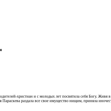
ая
ителей-христиан и с молодых лет посвятила себя Богу. Живя в 
 Параскева раздала все свое имущество нищим, приняла иночес