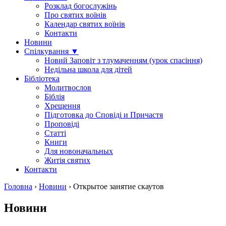
Розклад богослужінь
Про святих воїнів
Календар святих воїнів
Контакти
Новини
Спілкування ▼
Новий Заповіт з тлумаченням (урок спасіння)
Недільна школа для дітей
Бібліотека
Молитвослов
Біблія
Хрещення
Підготовка до Сповіді и Причастя
Проповіді
Статті
Книги
Для новоначальных
Житія святих
Контакти
Головна
›
Новини
›
Открытое занятие скаутов
Новини