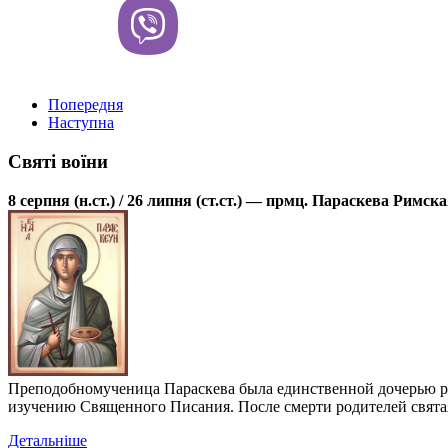
Попередня
Наступна
Святі воїни
8 серпня (н.ст.) / 26 липня (ст.ст.) — прмц. Параскева Римск
Преподобномученица Параскева была единственной дочерью род
изучению Священного Писания. После смерти родителей святая
Детальніше