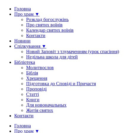
Головна
Про храм ▼
Розклад богослужінь
Про святих воїнів
Календар святих воїнів
Контакти
Новини
Спілкування ▼
Новий Заповіт з тлумаченням (урок спасіння)
Недільна школа для дітей
Бібліотека
Молитвослов
Біблія
Хрещення
Підготовка до Сповіді и Причастя
Проповіді
Статті
Книги
Для новоначальных
Житія святих
Контакти
Головна
Про храм ▼