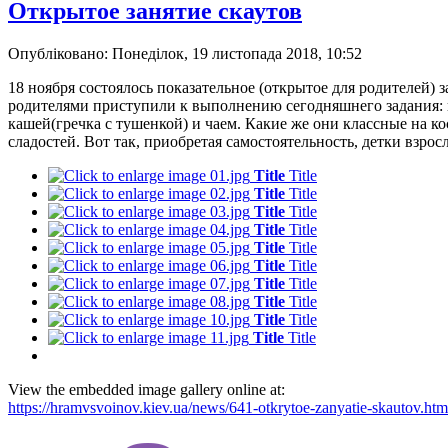
Открытое занятие скаутов
Опубліковано: Понеділок, 19 листопада 2018, 10:52
18 ноября состоялось показательное (открытое для родителей) 
родителями приступили к выполнению сегодняшнего задания: н
кашей(гречка с тушенкой) и чаем. Какие же они классные на кос
сладостей. Вот так, приобретая самостоятельность, детки взрос
Title
Title
Title
Title
Title
Title
Title
Title
Title
Title
Title
Title
Title
Title
Title
Title
Title
Title
Title
Title
View the embedded image gallery online at:
https://hramvsvoinov.kiev.ua/news/641-otkrytoe-zanyatie-skautov.h