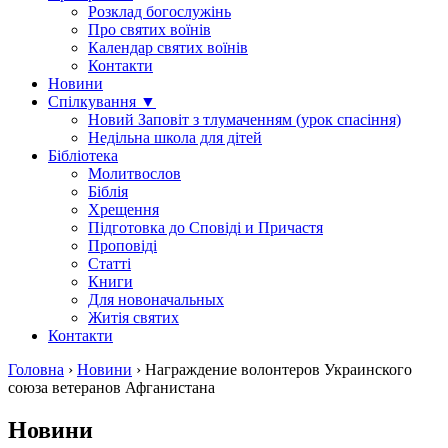
Розклад богослужінь
Про святих воїнів
Календар святих воїнів
Контакти
Новини
Спілкування ▼
Новий Заповіт з тлумаченням (урок спасіння)
Недільна школа для дітей
Бібліотека
Молитвослов
Біблія
Хрещення
Підготовка до Сповіді и Причастя
Проповіді
Статті
Книги
Для новоначальных
Житія святих
Контакти
Головна
›
Новини
›
Награждение волонтеров Украинского
союза ветеранов Афганистана
Новини