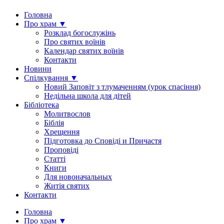
Головна
Про храм ▼
Розклад богослужінь
Про святих воїнів
Календар святих воїнів
Контакти
Новини
Спілкування ▼
Новий Заповіт з тлумаченням (урок спасіння)
Недільна школа для дітей
Бібліотека
Молитвослов
Біблія
Хрещення
Підготовка до Сповіді и Причастя
Проповіді
Статті
Книги
Для новоначальных
Житія святих
Контакти
Головна
Про храм ▼