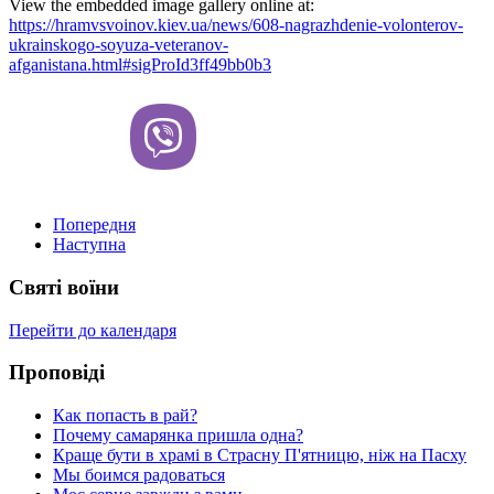
View the embedded image gallery online at:
https://hramvsvoinov.kiev.ua/news/608-nagrazhdenie-volonterov-
ukrainskogo-soyuza-veteranov-
afganistana.html#sigProId3ff49bb0b3
Попередня
Наступна
Святі воїни
Перейти до календаря
Проповіді
Как попасть в рай?
Почему самарянка пришла одна?
Краще бути в храмі в Страсну П'ятницю, ніж на Пасху
Мы боимся радоваться