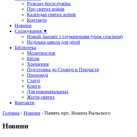
Розклад богослужінь
Про святих воїнів
Календар святих воїнів
Контакти
Новини
Спілкування ▼
Новий Заповіт з тлумаченням (урок спасіння)
Недільна школа для дітей
Бібліотека
Молитвослов
Біблія
Хрещення
Підготовка до Сповіді и Причастя
Проповіді
Статті
Книги
Для новоначальных
Житія святих
Контакти
Головна
›
Новини
›
Память прп. Иоанна Рыльского
Новини