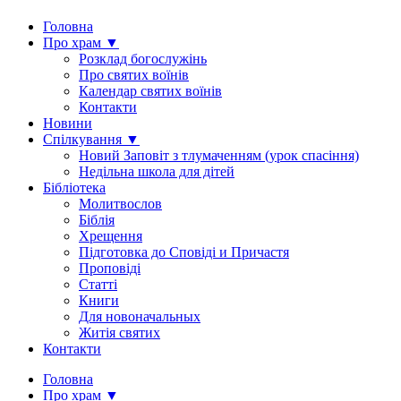
Головна
Про храм ▼
Розклад богослужінь
Про святих воїнів
Календар святих воїнів
Контакти
Новини
Спілкування ▼
Новий Заповіт з тлумаченням (урок спасіння)
Недільна школа для дітей
Бібліотека
Молитвослов
Біблія
Хрещення
Підготовка до Сповіді и Причастя
Проповіді
Статті
Книги
Для новоначальных
Житія святих
Контакти
Головна
Про храм ▼