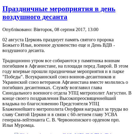
Праздничные мероприятия в день
воздушного десанта
Опубліковано: Вівторок, 08 серпня 2017, 13:00
02 августа Церковь празднует память святого пророка
Божьего Ильи, военное духовенство еще и День ВДВ -
воздушного десанта.
Традиционно утром все собираются у памятника воинам
погибшим в Афганистане, на площади перед Лаврой. В этом
году впервые прошли праздничные мероприятия и в парке
"Победы". Всеукраинский союз воинов-десантников и
Украинский союз ветеранов Афганистана вместе молились о
погибших десантниках. Службу возглавил глава
Синодального военного отдела УПЦ митрополит Августин. В
конце своего поздравления Высокопреосвященнейший
владыка по благословению Предстоятеля УПЦ
Блаженнейшего митрополита Онуфрия наградил за труды во
славу Святой Церкви и в связи с 60-летием главу УСВА
генерала-лейтенанта С. В. Червонопиского орденом прп.
Ильи Муромца.