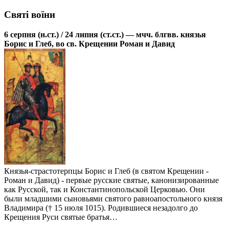
Святі воїни
6 серпня (н.ст.) / 24 липня (ст.ст.) — мчч. блгвв. князья
Борис и Глеб, во св. Крещении Роман и Давид
Князья-страстотерпцы Борис и Глеб (в святом Крещении -
Роман и Давид) - первые русские святые, канонизированные
как Русской, так и Константинопольской Церковью. Они
были младшими сыновьями святого равноапостольного князя
Владимира († 15 июля 1015). Родившиеся незадолго до
Крещения Руси святые братья…