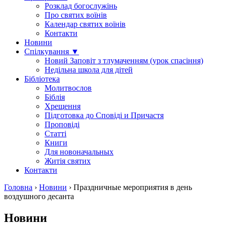
Розклад богослужінь
Про святих воїнів
Календар святих воїнів
Контакти
Новини
Спілкування ▼
Новий Заповіт з тлумаченням (урок спасіння)
Недільна школа для дітей
Бібліотека
Молитвослов
Біблія
Хрещення
Підготовка до Сповіді и Причастя
Проповіді
Статті
Книги
Для новоначальных
Житія святих
Контакти
Головна
›
Новини
›
Праздничные мероприятия в день
воздушного десанта
Новини