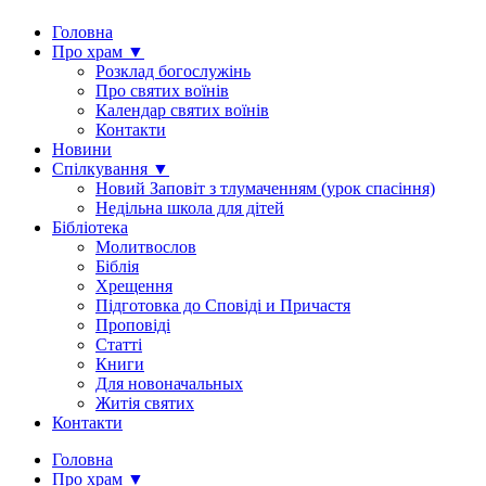
Головна
Про храм ▼
Розклад богослужінь
Про святих воїнів
Календар святих воїнів
Контакти
Новини
Спілкування ▼
Новий Заповіт з тлумаченням (урок спасіння)
Недільна школа для дітей
Бібліотека
Молитвослов
Біблія
Хрещення
Підготовка до Сповіді и Причастя
Проповіді
Статті
Книги
Для новоначальных
Житія святих
Контакти
Головна
Про храм ▼