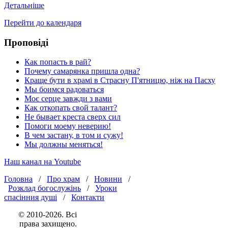
Детальніше
Перейти до календаря
Проповіді
Как попасть в рай?
Почему самарянка пришла одна?
Краще бути в храмі в Страсну П'ятницю, ніж на Пасху
Мы боимся радоваться
Моє серце завжди з вами
Как откопать свой талант?
Не бывает креста сверх сил
Помоги моему неверию!
В чем застану, в том и сужу!
Мы должны меняться!
Наш канал на Youtube
Головна
/
Про храм
/
Новини
/
Розклад богослужінь
/
Уроки
спасінния душі
/
Контакти
© 2010-2026. Всі
права захищено.