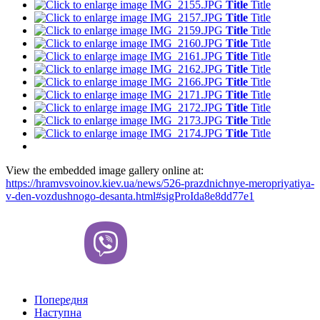
Title
Title
Title
Title
Title
Title
Title
Title
Title
Title
Title
Title
Title
Title
Title
Title
Title
Title
Title
Title
Title
Title
View the embedded image gallery online at:
https://hramvsvoinov.kiev.ua/news/526-prazdnichnye-meropriyatiya-
v-den-vozdushnogo-desanta.html#sigProIda8e8dd77e1
Попередня
Наступна