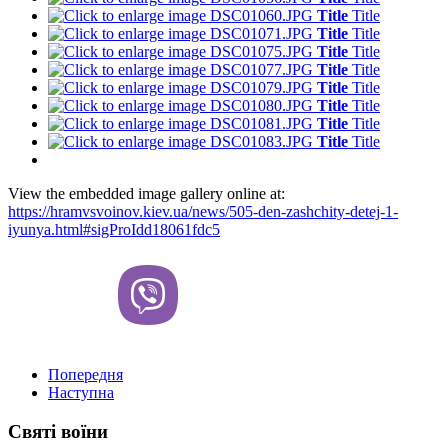
Title
Title
Title
Title
Title
Title
Title
Title
Title
Title
Title
Title
Title
Title
Title
Title
View the embedded image gallery online at:
https://hramvsvoinov.kiev.ua/news/505-den-zashchity-detej-1-
iyunya.html#sigProIdd18061fdc5
Попередня
Наступна
Святі воїни