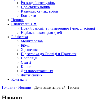
Розклад богослужінь
Про святих воїнів
Календар святих воїнів
Контакти
Новини
Спілкування ▼
Новий Заповіт з тлумаченням (урок спасіння)
Недільна школа для дітей
Бібліотека
Молитвослов
Біблія
Хрещення
Підготовка до Сповіді и Причастя
Проповіді
Статті
Книги
Для новоначальных
Житія святих
Контакти
Головна
›
Новини
›
День защиты детей, 1 июня
Новини