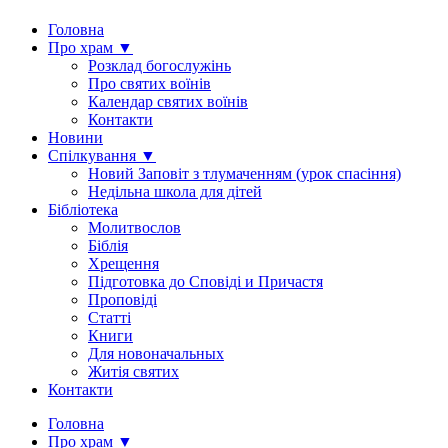
Головна
Про храм ▼
Розклад богослужінь
Про святих воїнів
Календар святих воїнів
Контакти
Новини
Спілкування ▼
Новий Заповіт з тлумаченням (урок спасіння)
Недільна школа для дітей
Бібліотека
Молитвослов
Біблія
Хрещення
Підготовка до Сповіді и Причастя
Проповіді
Статті
Книги
Для новоначальных
Житія святих
Контакти
Головна
Про храм ▼