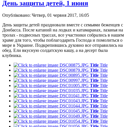
День защиты детей, 1 июня
Опубліковано: Четвер, 01 червня 2017, 16:05
День защиты детей праздновали вместе с семьями беженцев с
Донбасса. После катаний на лодках и катамаранах, лазанья на
тролах - подвесных трассах, все участники собрались в нашем
храме для того, чтобы поблагодарить Господа и помолиться о
мире в Украине. Подкрепившись духовно все отправились на
обед. Ели вкусную солдатскую кашу, а на десерт была
клубника.
Title
Title
Title
Title
Title
Title
Title
Title
Title
Title
Title
Title
Title
Title
Title
Title
Title
Title
Title
Title
Title
Title
Title
Title
Title
Title