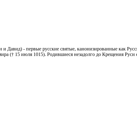
ан и Давид) - первые русские святые, канонизированные как Рус
ира († 15 июля 1015). Родившиеся незадолго до Крещения Руси