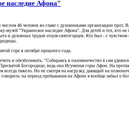
е наследие Афона"
ислом 46 человек во главе с духовниками организации прот. В
-музей "Украинское наследие Афона". Для детей и тех, кто не 
та и духовных трудов отцов-святогорцев. Кто был - с чувством
ородицы.
вятой горе в октябре прошлого года.
чить и обезболивать. "Собираясь в паломничество я сам удивилс
Пресвятой Богородице, ведь она Игуменья горы Афон. На протяж
ам всегда тяжело. Но не смотря на нагрузку, давящий на позвон
ть: на период пребывания на Афоне я вообще забыл о больно