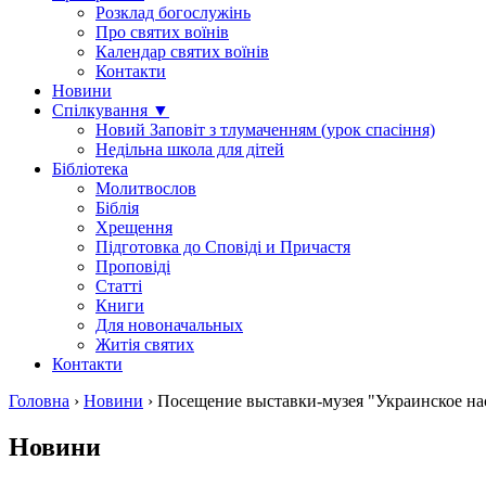
Розклад богослужінь
Про святих воїнів
Календар святих воїнів
Контакти
Новини
Спілкування ▼
Новий Заповіт з тлумаченням (урок спасіння)
Недільна школа для дітей
Бібліотека
Молитвослов
Біблія
Хрещення
Підготовка до Сповіді и Причастя
Проповіді
Статті
Книги
Для новоначальных
Житія святих
Контакти
Головна
›
Новини
›
Посещение выставки-музея "Украинское на
Новини