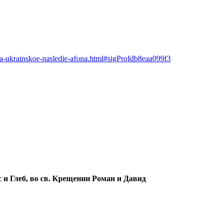
a-ukrainskoe-nasledie-afona.html#sigProIdb8eaa099f3
рис и Глеб, во св. Крещении Роман и Давид