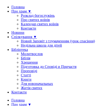
Головна
Про храм ▼
Розклад богослужінь
Про святих воїнів
Календар святих воїнів
Контакти
Новини
Спілкування ▼
Новий Заповіт з тлумаченням (урок спасіння)
Недільна школа для дітей
Бібліотека
Молитвослов
Біблія
Хрещення
Підготовка до Сповіді и Причастя
Проповіді
Статті
Книги
Для новоначальных
Житія святих
Контакти
Головна
Про храм ▼