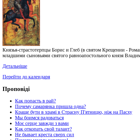
Князья-страстотерпцы Борис и Глеб (в святом Крещении - Ром
младшими сыновьями святого равноапостольного князя Владим
Детальніше
Перейти до календаря
Проповіді
Как попасть в рай?
Почему самарянка пришла одна?
Краще бути в храмі в Страсну П'ятницю, ніж на Пасху
Мы боимся радоваться
Моє серце завжди з вами
Как откопать свой талант?
Не бывает креста сверх сил