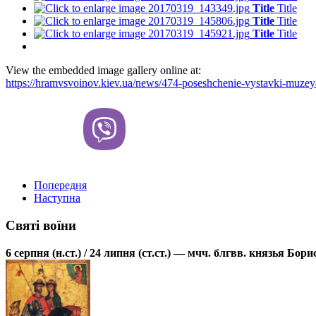
Title
Title
Title
Title
Title
Title
View the embedded image gallery online at:
https://hramvsvoinov.kiev.ua/news/474-poseshchenie-vystavki-muzey
Попередня
Наступна
Святі воїни
6 серпня (н.ст.) / 24 липня (ст.ст.) — мчч. блгвв. князья Бо