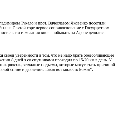
ладимиром Тукало и прот. Вячеславом Яковенко посетили
был на Святой горе первое соприкосновение с Государством
 ностальгии и желания вновь побывать на Афоне делились
я своей уверенности в том, что не надо брать обезболивающее
ении 8 дней я со спутниками проходил по 15-20 км в день. У
очник рюкзак, затяжные подъемы, которые могут стать причиной
й спине и давлении. Такая вот милость Божья".