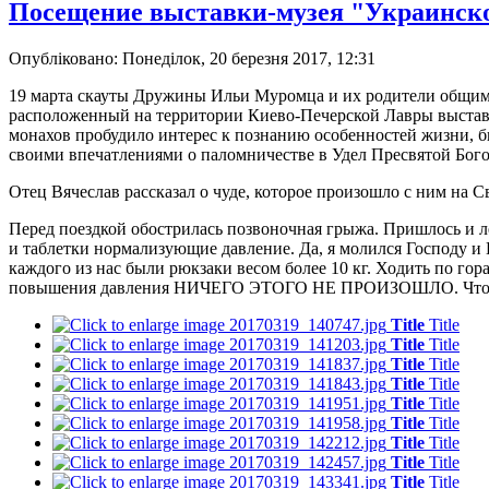
Посещение выставки-музея "Украинско
Опубліковано: Понеділок, 20 березня 2017, 12:31
19 марта скауты Дружины Ильи Муромца и их родители общим ч
расположенный на территории Киево-Печерской Лавры выставку
монахов пробудило интерес к познанию особенностей жизни, бы
своими впечатлениями о паломничестве в Удел Пресвятой Бог
Отец Вячеслав рассказал о чуде, которое произошло с ним на С
Перед поездкой обострилась позвоночная грыжа. Пришлось и ле
и таблетки нормализующие давление. Да, я молился Господу и 
каждого из нас были рюкзаки весом более 10 кг. Ходить по гор
повышения давления НИЧЕГО ЭТОГО НЕ ПРОИЗОШЛО. Что говори
Title
Title
Title
Title
Title
Title
Title
Title
Title
Title
Title
Title
Title
Title
Title
Title
Title
Title