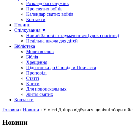
Розклад богослужінь
Про святих воїнів
Календар святих воїнів
Контакти
Новини
Спілкування ▼
Новий Заповіт з тлумаченням (урок спасіння)
Недільна школа для дітей
Бібліотека
Молитвослов
Біблія
Хрещення
Підготовка до Сповіді и Причастя
Проповіді
Статті
Книги
Для новоначальных
Житія святих
Контакти
Головна
›
Новини
›
У місті Дніпро відбулися щорічні збори ві
Новини