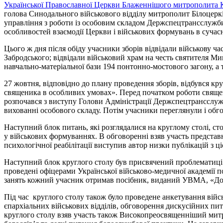
Української Православної Церкви Блаженнішого митрополита Ки
голова Синодального військового відділу митрополит Білоцер
управління з роботи із особовим складом Держспецтрансслужб
особливостей взаємодії Церкви і військових формувань в сучас
Цього ж дня після обіду учасники зборів відвідали військову 
Забродського; відвідали військовий храм на честь святителя Ми
навчально-матеріальної бази 194 понтонно-мостового загону, а
27 жовтня, відповідно до плану проведення зборів, відбувся кр
священика в особливих умовах». Перед початком роботи священи
розпочався з виступу Голови Адміністрації Держспецтрансслуж
вихованні особового складу. Потім учасники переглянули і обг
Наступний блок питань, які розглядалися на круглому столі, с
у військових формуваннях. В обговоренні взяв участь представн
психологічної реабілітації виступив автор низки публікацій з ц
Наступний блок круглого столу був присвячений проблематиці т
проведені офіцерами Української військово-медичної академії
занять кожний учасник отримав посібник, виданий УВМА, «До
Під час круглого столу також було проведене анкетування війсь
єпархіальних військових відділів, обговорення дискусійних пита
круглого столу взяв участь також Високопреосвященніший мит