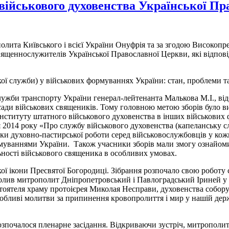
и військового духовенства Української П
олита Київського і всієї України Онуфрія та за згодою Високоп
священнослужителів Української Православної Церкви, які відпов
ої служби) у військових формуваннях України: стан, проблеми т
служби транспорту України генерал-лейтенанта Малькова М.І., ві
ади військових священиків. Тому головною метою зборів було ви
інституту штатного військового духовенства в інших військових 
 2014 року «Про службу військового духовенства (капеланську с
умки духовно-пастирської роботи серед військовослужбовців у кож
муваннями України. Також учасники зборів мали змогу ознайоми
ьності військового священика в особливих умовах.
ї ікони Пресвятої Богородиці. Зібрання розпочало свою роботу с
чолив митрополит Дніпропетровський і Павлоградський Іриней у 
тоятеля храму протоієрея Миколая Несправи, духовенства собору 
собливі молитви за припинення кровопролиття і мир у нашій дер
розпочалося пленарне засідання. Відкриваючи зустріч, митрополи