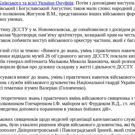
ївського та всієї України Онуфрія
. Потім з доповідями виступ
ківський і Богуславський Августин; також мали слово: народни
и полковник Жигунов В.М., представники інших військових форм
них умовах.
частину ДССТУ у м. Новомосковськ, де ознайомилися з досвідом р
колая Чудотворця; пам’ятку архітектури, козацький храм на честь
 також побачити виступ військового оркестру частини, який є ба
углий стіл за темою: «Вимоги до знань, умінь і практичних нави
ки відвідали музей 26 об’єднаного загону ДССТУ, поклали квіти
би генерал-лейтенанта Малькова Миколи Івановича, який розпов
оворили фільм про духовну складову у житті і діяльності ДССТУ.
тосувався вимог до знань, умінь і практичних навичок військово
ик служби військового духовенства Національної гвардії України 
ієї тематики ігумен Валеріан (Головченко).
еоретичних знань і практичних вмінь військового священика з т
 полковником Гончаренком І.Ф. майором м/с Фурдиком В.Д., ст. 
медична допомога пораненим в умовах бойових дій».
кових священиків щодо моделей організації капеланського служінн
нь, були ухвалені рішення зборів військового духовенства, які б
рополит Дніпропетровський і Павлоградський Іриней, який спіл