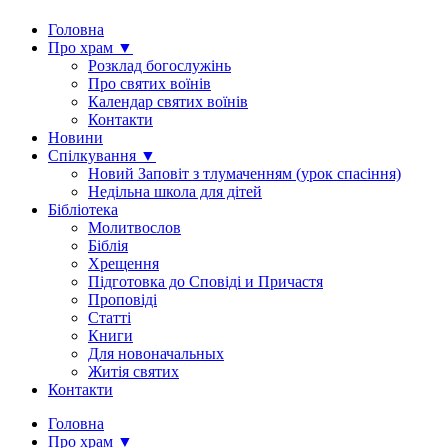
Головна
Про храм ▼
Розклад богослужінь
Про святих воїнів
Календар святих воїнів
Контакти
Новини
Спілкування ▼
Новий Заповіт з тлумаченням (урок спасіння)
Недільна школа для дітей
Бібліотека
Молитвослов
Біблія
Хрещення
Підготовка до Сповіді и Причастя
Проповіді
Статті
Книги
Для новоначальных
Житія святих
Контакти
Головна
Про храм ▼