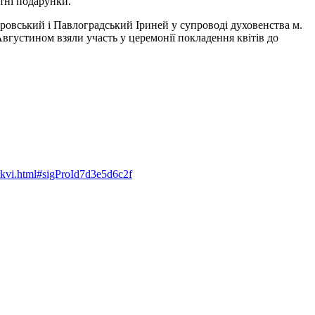
тні подарунки.
ровський і Павлоградський Іриней у супроводі духовенства м.
вгустином взяли участь у церемонії покладення квітів до
erkvi.html#sigProId7d3e5d6c2f