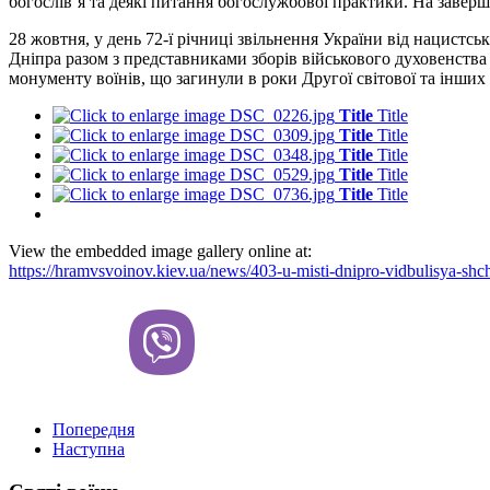
богослів’я та деякі питання богослужбової практики. На завер
28 жовтня, у день 72-ї річниці звільнення України від нацист
Дніпра разом з представниками зборів військового духовенства
монументу воїнів, що загинули в роки Другої світової та інших
Title
Title
Title
Title
Title
Title
Title
Title
Title
Title
View the embedded image gallery online at:
https://hramvsvoinov.kiev.ua/news/403-u-misti-dnipro-vidbulisya-shc
Попередня
Наступна