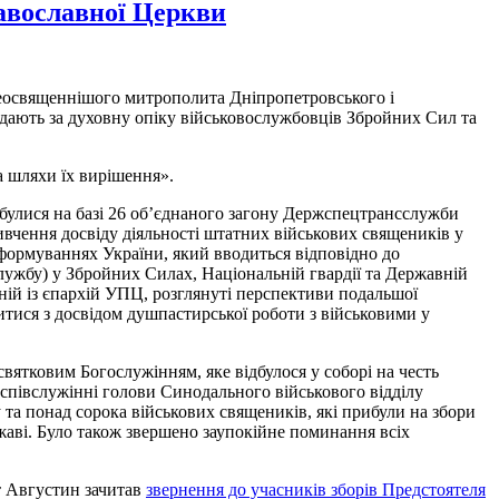
равославної Церкви
реосвященнішого митрополита Дніпропетровського і
ідають за духовну опіку військовослужбовців Збройних Сил та
а шляхи їх вирішення».
дбулися на базі 26 об’єднаного загону Держспецтрансслужби
вчення досвіду діяльності штатних військових священиків у
формуваннях України, який вводиться відповідно до
лужбу) у Збройних Силах, Національній гвардії та Державній
ній із єпархій УПЦ, розглянуті перспективи подальшої
тися з досвідом душпастирської роботи з військовими у
вятковим Богослужінням, яке відбулося у соборі на честь
співслужінні голови Синодального військового відділу
та понад сорока військових священиків, які прибули на збори
жаві. Було також звершено заупокійне поминання всіх
т Августин зачитав
звернення до учасників зборів Предстоятеля