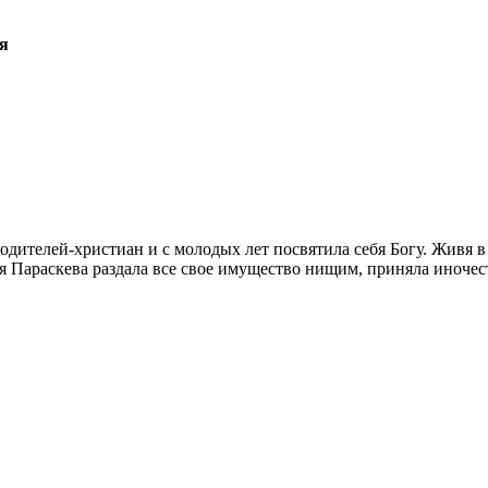
ая
ителей-христиан и с молодых лет посвятила себя Богу. Живя в 
 Параскева раздала все свое имущество нищим, приняла иночес