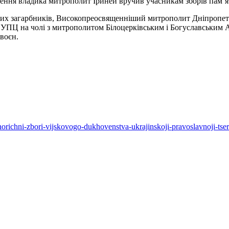
шення владика митрополит Іриней вручив учасникам зборів пам’я
ських загарбників, Високопреосвященніший митрополит Дніпропет
 УПЦ на чолі з митрополитом Білоцерківським і Богуславським А
 воєн.
horichni-zbori-vijskovogo-dukhovenstva-ukrajinskoji-pravoslavnoji-ts