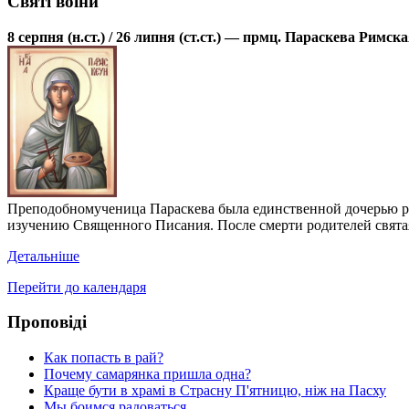
Святі воїни
8 серпня (н.ст.) / 26 липня (ст.ст.) — прмц. Параскева Римск
Преподобномученица Параскева была единственной дочерью род
изучению Священного Писания. После смерти родителей святая
Детальніше
Перейти до календаря
Проповіді
Как попасть в рай?
Почему самарянка пришла одна?
Краще бути в храмі в Страсну П'ятницю, ніж на Пасху
Мы боимся радоваться