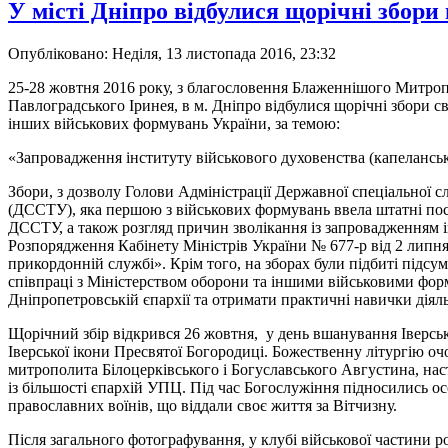
У місті Дніпро відбулися щорічні збор
Опубліковано: Неділя, 13 листопада 2016, 23:32
25-28 жовтня 2016 року, з благословення Блаженнішого Митроп
Павлоградського Іринея, в м. Дніпро відбулися щорічні збори 
інших військових формувань України, за темою:
«Запровадження інституту військового духовенства (капеланськ
Збори, з дозволу Голови Адміністрації Державної спеціальної 
(ДССТУ), яка першою з військових формувань ввела штатні пос
ДССТУ, а також розгляд причин зволікання із запровадженням 
Розпорядження Кабінету Міністрів України № 677-р від 2 липня
прикордонній службі». Крім того, на зборах були підбиті підс
співпраці з Міністерством оборони та іншими військовими фор
Дніпропетровській єпархії та отримати практичні навички діял
Щорічний збір відкрився 26 жовтня, у день вшанування Іверсько
Іверської ікони Пресвятої Богородиці. Божественну літургію о
митрополита Білоцерківського і Богуславського Августина, нас
із більшості єпархій УПЦ. Під час Богослужіння підносились о
православних воїнів, що віддали своє життя за Вітчизну.
Після загального фотографування, у клубі військової частини 