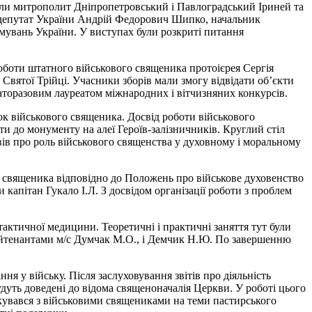
или митрополит Дніпропетровський і Павлоградський Іриней та
й депутат України Андрій Федорович Шипко, начальник
увань України. У виступах були розкриті питання
оботи штатного військового священика протоієрея Сергія
 Святої Трійці. Учасники зборів мали змогу відвідати об’єкти
гаторазовим лауреатом міжнародних і вітчизняних конкурсів.
чок військового священика. Досвід роботи військового
 до монументу на алеї Героїв-залізничників. Круглий стіл
ів про роль військового священства у духовному і моральному
го священика відповідно до Положень про військове духовенство
капітан Гукало І.Л. З досвідом організації роботи з проблем
актичної медицини. Теоретичні і практичні заняття тут були
лейтенантами м/с Думчак М.О., і Демчик Н.Ю. По завершенню
я у війську. Після заслуховування звітів про діяльність
удуть доведені до відома священоначалія Церкви. У роботі цього
кувався з військовими священиками на теми пастирського