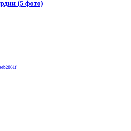
рдии (5 фото)
eaeb2861f