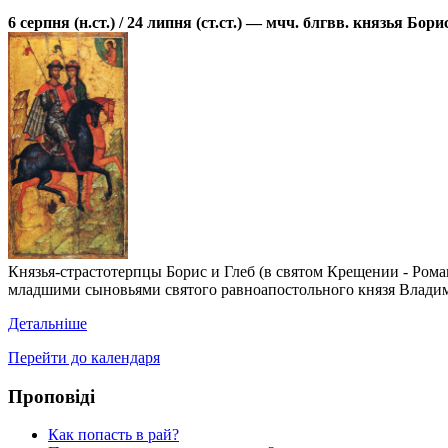
6 серпня (н.ст.) / 24 липня (ст.ст.) — мчч. блгвв. князья Бо
Князья-страстотерпцы Борис и Глеб (в святом Крещении - Ром
младшими сыновьями святого равноапостольного князя Владим
Детальніше
Перейти до календаря
Проповіді
Как попасть в рай?