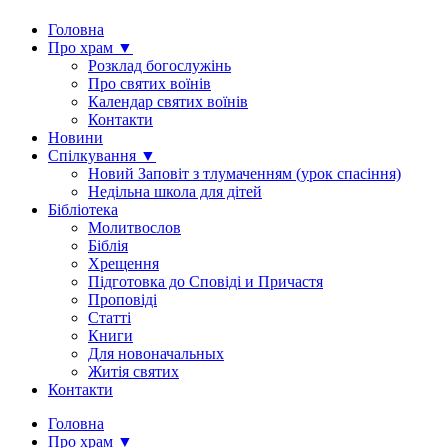
Головна
Про храм ▼
Розклад богослужінь
Про святих воїнів
Календар святих воїнів
Контакти
Новини
Спілкування ▼
Новий Заповіт з тлумаченням (урок спасіння)
Недільна школа для дітей
Бібліотека
Молитвослов
Біблія
Хрещення
Підготовка до Сповіді и Причастя
Проповіді
Статті
Книги
Для новоначальных
Житія святих
Контакти
Головна
Про храм ▼