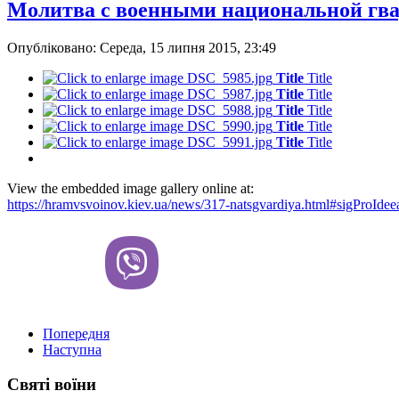
Молитва с военными национальной гва
Опубліковано: Середа, 15 липня 2015, 23:49
Title
Title
Title
Title
Title
Title
Title
Title
Title
Title
View the embedded image gallery online at:
https://hramvsvoinov.kiev.ua/news/317-natsgvardiya.html#sigProIde
Попередня
Наступна
Святі воїни