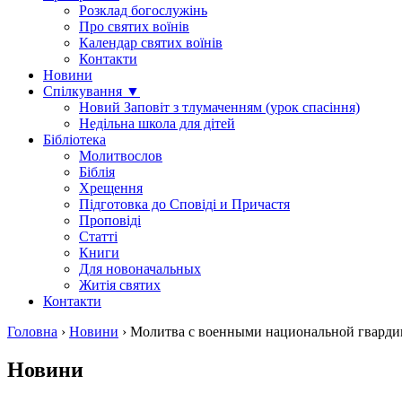
Розклад богослужінь
Про святих воїнів
Календар святих воїнів
Контакти
Новини
Спілкування ▼
Новий Заповіт з тлумаченням (урок спасіння)
Недільна школа для дітей
Бібліотека
Молитвослов
Біблія
Хрещення
Підготовка до Сповіді и Причастя
Проповіді
Статті
Книги
Для новоначальных
Житія святих
Контакти
Головна
›
Новини
›
Молитва с военными национальной гвардии
Новини