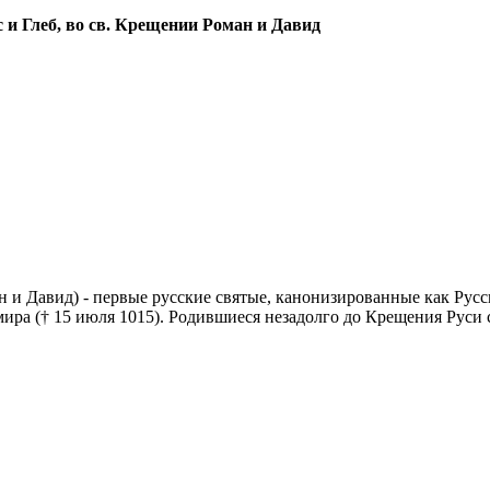
рис и Глеб, во св. Крещении Роман и Давид
ан и Давид) - первые русские святые, канонизированные как Рус
ира († 15 июля 1015). Родившиеся незадолго до Крещения Руси