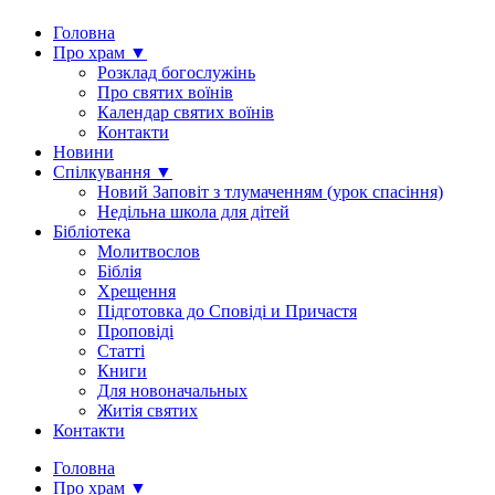
Головна
Про храм ▼
Розклад богослужінь
Про святих воїнів
Календар святих воїнів
Контакти
Новини
Спілкування ▼
Новий Заповіт з тлумаченням (урок спасіння)
Недільна школа для дітей
Бібліотека
Молитвослов
Біблія
Хрещення
Підготовка до Сповіді и Причастя
Проповіді
Статті
Книги
Для новоначальных
Житія святих
Контакти
Головна
Про храм ▼