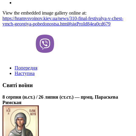
View the embedded image gallery online at:
https://hramvsvoinov.kiev.ua/news/310-final-festivalya-v-chest-
vmch-georgiya-pobedonostsa.html#sigProId84ea0cd679
Попередня
Наступна
Святі воїни
8 серпня (н.ст.) / 26 липня (ст.ст.) — прмц. Параскева
Римская