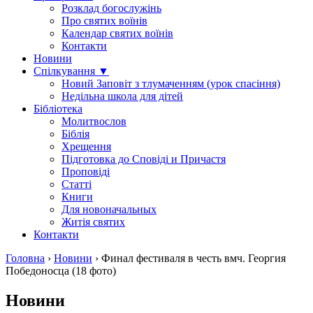
Розклад богослужінь
Про святих воїнів
Календар святих воїнів
Контакти
Новини
Спілкування ▼
Новий Заповіт з тлумаченням (урок спасіння)
Недільна школа для дітей
Бібліотека
Молитвослов
Біблія
Хрещення
Підготовка до Сповіді и Причастя
Проповіді
Статті
Книги
Для новоначальных
Житія святих
Контакти
Головна
›
Новини
›
Финал фестиваля в честь вмч. Георгия
Победоносца (18 фото)
Новини