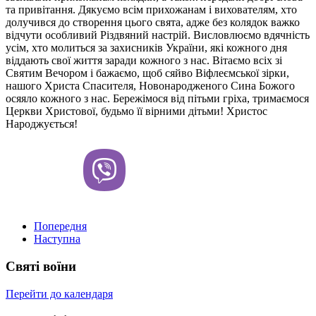
та привітання. Дякуємо всім прихожанам і вихователям, хто
долучився до створення цього свята, адже без колядок важко
відчути особливий Різдвяний настрій. Висловлюємо вдячність
усім, хто молиться за захисників України, які кожного дня
віддають свої життя заради кожного з нас. Вітаємо всіх зі
Святим Вечором і бажаємо, щоб сяйво Віфлеємської зірки,
нашого Христа Спасителя, Новонародженого Сина Божого
осяяло кожного з нас. Бережімося від пітьми гріха, тримаємося
Церкви Христової, будьмо її вірними дітьми! Христос
Народжується!
Попередня
Наступна
Святі воїни
Перейти до календаря