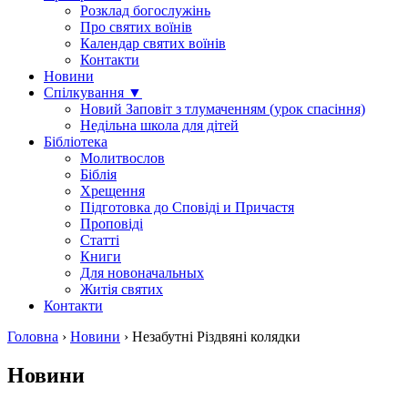
Розклад богослужінь
Про святих воїнів
Календар святих воїнів
Контакти
Новини
Спілкування ▼
Новий Заповіт з тлумаченням (урок спасіння)
Недільна школа для дітей
Бібліотека
Молитвослов
Біблія
Хрещення
Підготовка до Сповіді и Причастя
Проповіді
Статті
Книги
Для новоначальных
Житія святих
Контакти
Головна
›
Новини
›
Незабутні Різдвяні колядки
Новини