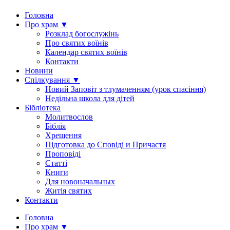
Головна
Про храм ▼
Розклад богослужінь
Про святих воїнів
Календар святих воїнів
Контакти
Новини
Спілкування ▼
Новий Заповіт з тлумаченням (урок спасіння)
Недільна школа для дітей
Бібліотека
Молитвослов
Біблія
Хрещення
Підготовка до Сповіді и Причастя
Проповіді
Статті
Книги
Для новоначальных
Житія святих
Контакти
Головна
Про храм ▼