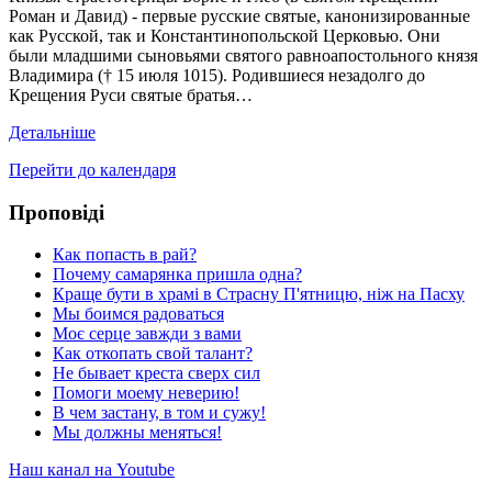
Роман и Давид) - первые русские святые, канонизированные
как Русской, так и Константинопольской Церковью. Они
были младшими сыновьями святого равноапостольного князя
Владимира († 15 июля 1015). Родившиеся незадолго до
Крещения Руси святые братья…
Детальніше
Перейти до календаря
Проповіді
Как попасть в рай?
Почему самарянка пришла одна?
Краще бути в храмі в Страсну П'ятницю, ніж на Пасху
Мы боимся радоваться
Моє серце завжди з вами
Как откопать свой талант?
Не бывает креста сверх сил
Помоги моему неверию!
В чем застану, в том и сужу!
Мы должны меняться!
Наш канал на Youtube