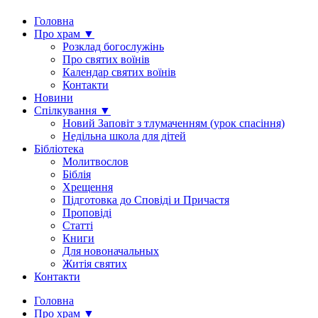
Головна
Про храм ▼
Розклад богослужінь
Про святих воїнів
Календар святих воїнів
Контакти
Новини
Спілкування ▼
Новий Заповіт з тлумаченням (урок спасіння)
Недільна школа для дітей
Бібліотека
Молитвослов
Біблія
Хрещення
Підготовка до Сповіді и Причастя
Проповіді
Статті
Книги
Для новоначальных
Житія святих
Контакти
Головна
Про храм ▼