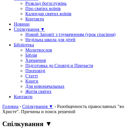
Розклад богослужінь
Про святих воїнів
Календар святих воїнів
Контакти
Новини
Спілкування ▼
Новий Заповіт з тлумаченням (урок спасіння)
Недільна школа для дітей
Бібліотека
Молитвослов
Біблія
Хрещення
Підготовка до Сповіді и Причастя
Проповіді
Статті
Книги
Для новоначальных
Житія святих
Контакти
Головна
›
Спілкування ▼
›
Разобщенность православных "во
Христе". Причины и поиск решений
Спілкування ▼