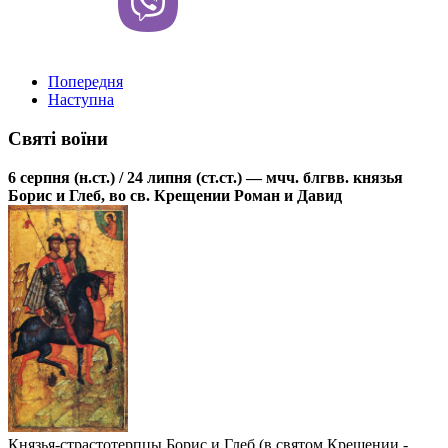
Попередня
Наступна
Святі воїни
6 серпня (н.ст.) / 24 липня (ст.ст.) — мчч. блгвв. князья
Борис и Глеб, во св. Крещении Роман и Давид
Князья-страстотерпцы Борис и Глеб (в святом Крещении -