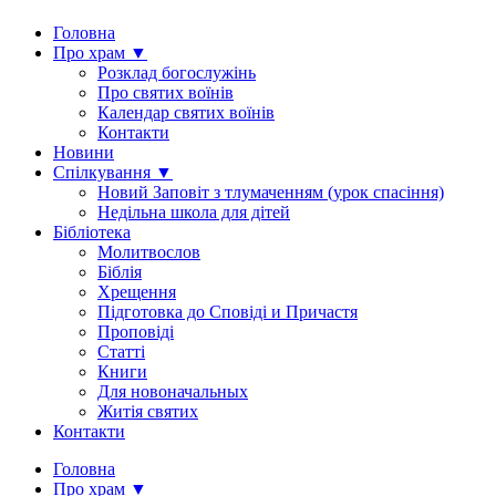
Головна
Про храм ▼
Розклад богослужінь
Про святих воїнів
Календар святих воїнів
Контакти
Новини
Спілкування ▼
Новий Заповіт з тлумаченням (урок спасіння)
Недільна школа для дітей
Бібліотека
Молитвослов
Біблія
Хрещення
Підготовка до Сповіді и Причастя
Проповіді
Статті
Книги
Для новоначальных
Житія святих
Контакти
Головна
Про храм ▼