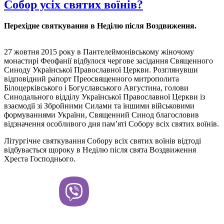
Собор усіх святих воїнів?
Перехідне святкування в Неділю після Воздвиження.
27 жовтня 2015 року в Пантелеймонівському жіночому
монастирі Феофанії відбулося чергове засідання Священного
Синоду Української Православної Церкви. Розглянувши
відповідний рапорт Преосвященного митрополита
Білоцерківського і Богуславського Августина, голови
Синодального відділу Української Православної Церкви із
взаємодії зі Збройними Силами та іншими військовими
формуваннями України, Священний Синод благословив
відзначення особливого дня пам’яті Собору всіх святих воїнів.
Літургічне святкування Собору всіх святих воїнів відтоді
відбувається щороку в Неділю після свята Воздвиження
Хреста Господнього.