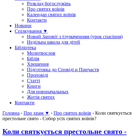
Розклад богослужінь
Про святих воїнів
Календар святих воїнів
Контакти
Новини
Спілкування ▼
Новий Заповіт з тлумаченням (урок спасіння)
Недільна школа для дітей
Бібліотека
Молитвослов
Біблія
Хрещення
Підготовка до Сповіді и Причастя
Проповіді
Статті
Книги
Для новоначальных
Житія святих
Контакти
Головна
›
Про храм ▼
›
Про святих воїнів
›
Коли святкується
престольне свято - Собор усіх святих воїнів?
Коли святкується престольне свято -