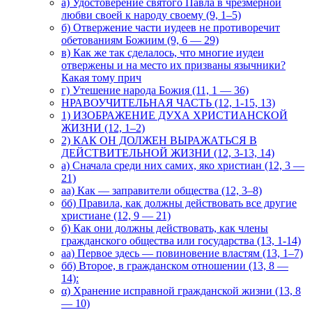
а) Удостоверение святого Павла в чрезмерной
любви своей к народу своему (9, 1–5)
б) Отвержение части иудеев не противоречит
обетованиям Божиим (9, 6 — 29)
в) Как же так сделалось, что многие иудеи
отвержены и на место их призваны язычники?
Какая тому прич
г) Утешение народа Божия (11, 1 — 36)
НРАВОУЧИТЕЛЬНАЯ ЧАСТЬ (12, 1-15, 13)
1) ИЗОБРАЖЕНИЕ ДУХА ХРИСТИАНСКОЙ
ЖИЗНИ (12, 1–2)
2) КАК ОН ДОЛЖЕН ВЫРАЖАТЬСЯ В
ДЕЙСТВИТЕЛЬНОЙ ЖИЗНИ (12, 3-13, 14)
а) Сначала среди них самих, яко христиан (12, 3 —
21)
аа) Как — заправители общества (12, 3–8)
бб) Правила, как должны действовать все другие
христиане (12, 9 — 21)
б) Как они должны действовать, как члены
гражданского общества или государства (13, 1-14)
аа) Первое здесь — повиновение властям (13, 1–7)
бб) Второе, в гражданском отношении (13, 8 —
14):
α) Хранение исправной гражданской жизни (13, 8
— 10)