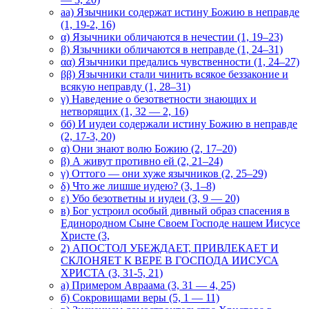
аа) Язычники содержат истину Божию в неправде
(1, 19-2, 16)
α) Язычники обличаются в нечестии (1, 19–23)
β) Язычники обличаются в неправде (1, 24–31)
αα) Язычники предались чувственности (1, 24–27)
ββ) Язычники стали чинить всякое беззаконие и
всякую неправду (1, 28–31)
γ) Наведение о безответности знающих и
нетворящих (1, 32 — 2, 16)
бб) И иудеи содержали истину Божию в неправде
(2, 17-3, 20)
α) Они знают волю Божию (2, 17–20)
β) А живут противно ей (2, 21–24)
γ) Оттого — они хуже язычников (2, 25–29)
δ) Что же лишше иудею? (3, 1–8)
ε) Убо безответны и иудеи (3, 9 — 20)
в) Бог устроил особый дивный образ спасения в
Единородном Сыне Своем Господе нашем Иисусе
Христе (3,
2) АПОСТОЛ УБЕЖДАЕТ, ПРИВЛЕКАЕТ И
СКЛОНЯЕТ К ВЕРЕ В ГОСПОДА ИИСУСА
ХРИСТА (3, 31-5, 21)
а) Примером Авраама (3, 31 — 4, 25)
б) Сокровищами веры (5, 1 — 11)