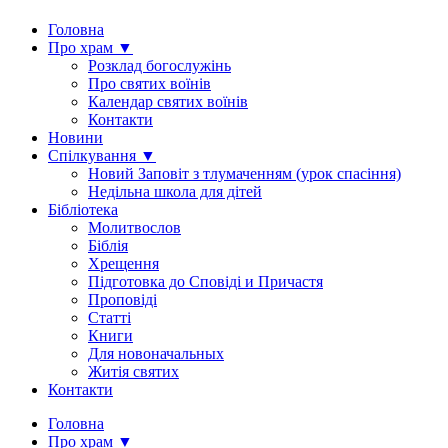
Головна
Про храм ▼
Розклад богослужінь
Про святих воїнів
Календар святих воїнів
Контакти
Новини
Спілкування ▼
Новий Заповіт з тлумаченням (урок спасіння)
Недільна школа для дітей
Бібліотека
Молитвослов
Біблія
Хрещення
Підготовка до Сповіді и Причастя
Проповіді
Статті
Книги
Для новоначальных
Житія святих
Контакти
Головна
Про храм ▼