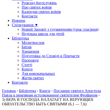
Розклад богослужінь
Про святих воїнів
Календар святих воїнів
Контакти
Новини
Спілкування ▼
Новий Заповіт з тлумаченням (урок спасіння)
Недільна школа для дітей
Бібліотека
Молитвослов
Біблія
Хрещення
Підготовка до Сповіді и Причастя
Проповіді
Статті
Книги
Для новоначальных
Житія святих
Контакти
Головна
›
Бібліотека
›
Книги
›
Послание святого Апостола
Павла к римлянам истолкованное святителем Феофаном
›
3) ВЕРА В ГОСПОДА НАЛАГАЕТ НА ВЕРУЮЩИХ
ОБЯЗАТЕЛЬСТВО БЫТЬ СВЯТЫМИ (6,1 — 7,6)