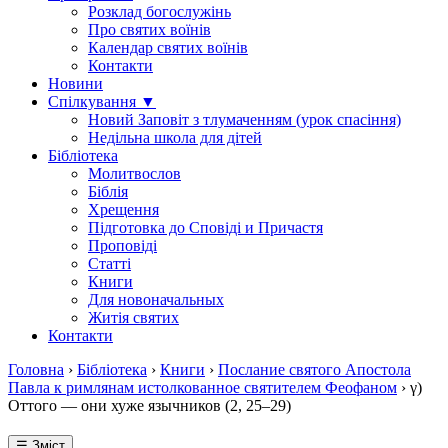
Розклад богослужінь
Про святих воїнів
Календар святих воїнів
Контакти
Новини
Спілкування ▼
Новий Заповіт з тлумаченням (урок спасіння)
Недільна школа для дітей
Бібліотека
Молитвослов
Біблія
Хрещення
Підготовка до Сповіді и Причастя
Проповіді
Статті
Книги
Для новоначальных
Житія святих
Контакти
Головна
›
Бібліотека
›
Книги
›
Послание святого Апостола
Павла к римлянам истолкованное святителем Феофаном
›
γ)
Оттого — они хуже язычников (2, 25–29)
☰ Зміст