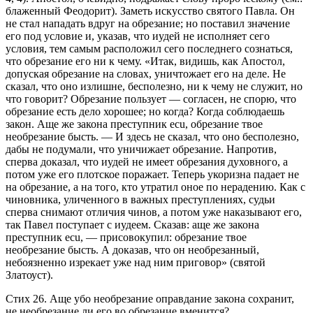
блаженный Феодорит). Заметь искусство святого Павла. Он
не стал нападать вдруг на обрезание; но поставил значение
его под условие и, указав, что иудей не исполняет сего
условия, тем самым расположил сего последнего сознаться,
что обрезание его ни к чему. «Итак, видишь, как Апостол,
допуская обрезание на словах, уничтожает его на деле. Не
сказал, что оно излишне, бесполезно, ни к чему не служит, но
что говорит?
Обрезание пользует
— согласен, не спорю, что
обрезание есть дело хорошее; но когда? Когда соблюдаешь
закон.
Аще же закона преступник ecu, обрезание твое
необрезание бысть
. — И здесь не сказал, что оно бесполезно,
дабы не подумали, что уничижает обрезание. Напротив,
сперва доказал, что иудей не имеет обрезания духовного, а
потом уже его плотское поражает. Теперь укоризна падает не
на обрезание, а на того, кто утратил оное по нерадению. Как с
чиновника, уличенного в важных преступлениях, судьи
сперва снимают отличия чинов, а потом уже наказывают его,
так Павел поступает с иудеем. Сказав:
аще же закона
преступник ecu
, — присовокупил:
обрезание твое
необрезание бысть
. А доказав, что он необрезанный,
небоязненно изрекает уже над ним приговор» (святой
Златоуст).
Стих 26.
Аще убо необрезание оправдание закона сохранит,
не необрезание ли его во обрезание вменится?