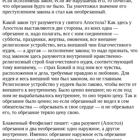
если исполняешь закон; если же нарушаешь его, то почитай,
что обрезания будто не было. Ты уничтожил значение его
преступлением закона и стал как необрезанный.
Какой закон тут разумеется у святого Апостола? Как здесь у
Апостола выставляются две стороны, из коих одна —
обрезание и, надо полагать, все с ним соединенное —
субботы, праздники, жертвы, омовения, все внешнее
религиозное устройство, весь внешний чин благочестивого
иудея, — а другая — исполнение закона; то надо признать, что
под законом здесь разумеется внутренний нравственно-
религиозный строй благочестивого иудея, соответствующий
тому внешнему, — страх Божий и под ним все чувства,
расположения и дела, требуемые правдою и любовию. Для
иудея и весь внешний чин был законом, но не главным.
Религиозное устройство у иудеев было таково, чтобы вести от
внешнего к внутреннему. Было ценно внешнее; но если под
ним не вырабатывалось внутреннее, то оно теряло цену. Так и
обрезание было ценно; но если обрезанный не видел в сем
обязательства — обрезывать и свое сердце — и не обрезывал
его, то обрезание теряло цену свою.
Блаженный Феофилакт пишет: «два разумеет (Апостол)
обрезания и два необрезания: одно наружное, а другое
внутреннее. Именно: обрезание наружное есть обрезание
плотское, когда обрезывается кто по плоти, а обрезание