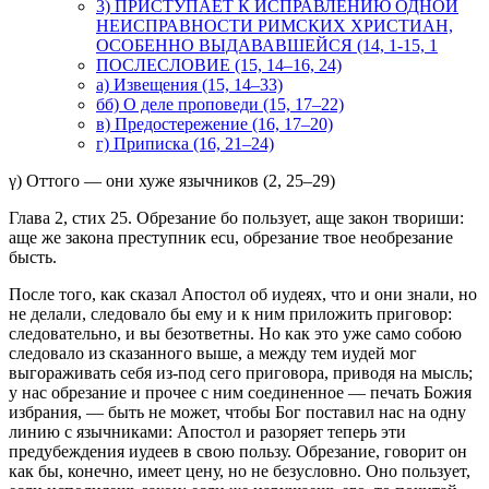
3) ПРИСТУПАЕТ К ИСПРАВЛЕНИЮ ОДНОЙ
НЕИСПРАВНОСТИ РИМСКИХ ХРИСТИАН,
ОСОБЕННО ВЫДАВАВШЕЙСЯ (14, 1-15, 1
ПОСЛЕСЛОВИЕ (15, 14–16, 24)
а) Извещения (15, 14–33)
бб) О деле проповеди (15, 17–22)
в) Предостережение (16, 17–20)
г) Приписка (16, 21–24)
γ) Оттого — они хуже язычников (2, 25–29)
Глава 2, стих 25.
Обрезание бо пользует, аще закон твориши:
аще же закона преступник ecu, обрезание твое необрезание
бысть.
После того, как сказал Апостол об иудеях, что и они знали, но
не делали, следовало бы ему и к ним приложить приговор:
следовательно, и вы безответны. Но как это уже само собою
следовало из сказанного выше, а между тем иудей мог
выгораживать себя из-под сего приговора, приводя на мысль;
у нас обрезание и прочее с ним соединенное — печать Божия
избрания, — быть не может, чтобы Бог поставил нас на одну
линию с язычниками: Апостол и разоряет теперь эти
предубеждения иудеев в свою пользу. Обрезание, говорит он
как бы, конечно, имеет цену, но не безусловно. Оно пользует,