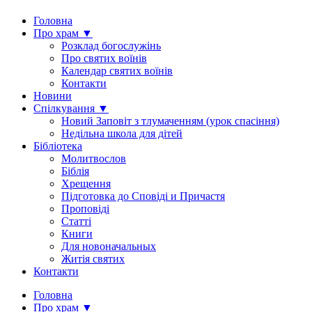
Головна
Про храм ▼
Розклад богослужінь
Про святих воїнів
Календар святих воїнів
Контакти
Новини
Спілкування ▼
Новий Заповіт з тлумаченням (урок спасіння)
Недільна школа для дітей
Бібліотека
Молитвослов
Біблія
Хрещення
Підготовка до Сповіді и Причастя
Проповіді
Статті
Книги
Для новоначальных
Житія святих
Контакти
Головна
Про храм ▼