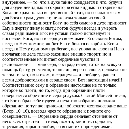
внутреннее, — то, что в духе тайно созидается и что, будучи
для людей невидимо и сокрыто, всегда видимо и открыто для
Бога: не храм только вещественный чтит, но созидается сам
для Бога
в храм духовен
; не жертвы только из своей
собственности приносит Богу, но себя самого в духе приносит
Ему в жертву
живу и святу
, готов будучи всегда и умереть
славы ради имени Его; не устами только исповедует и
воспевает Бога, но и в сердце своем имеет Его своим Богом,
всегда о Нем помнит, любит Его и боится оскорбить Его и
всегда к Нему единому прибегает, все упование свое на Него
возлагая; не дела только законные внешно творит, но и
соответственные им питает сердечные чувства и
расположения — милосерд, сострадателен, готов на всякую
помощь брату, уступчив, терпелив, верен в слове, целомудр не
телом только, но и оком, и сердцем — и вообще украшен
всеми добродетелями в сердце своем. Вот настоящий иудей!
Соответственно сему и обрезание настоящее не то только,
которое во плоти, но то, когда при обрезании плоти
совершается обрезание и сердца духом. Святой Моисей писал,
что Бог избрал себе иудеев и печатию избрания положил
обрезание; но тут же приложил:
обрежите жестокосердие ваше
(Втор. 10, 16), возводя чрез то обрезание к полноте его
совершенства. — Обрезание сердца означает отсечение от
него всех страстей — гнева, похоти, зависти, гордости,
тщеславия, корыстолюбия, со всеми их порождениями.