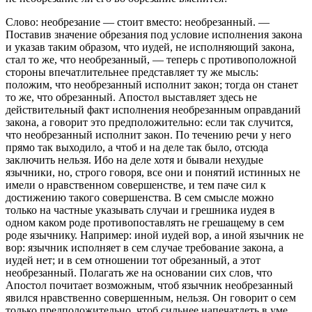
Слово:
необрезание
— стоит вместо:
необрезанный
. —
Поставив значение обрезания под условие исполнения закона
и указав таким образом, что иудей, не исполняющий закона,
стал то же, что необрезанный, — теперь с противоположной
стороны впечатлительнее представляет ту же мысль:
положим, что необрезанный исполнит закон; тогда он станет
то же, что обрезанный. Апостол выставляет здесь не
действительный факт исполнения необрезанным оправданий
закона, а говорит это предположительно: если так случится,
что необрезанный исполнит закон. По течению речи у него
прямо так выходило, а чтоб и на деле так было, отсюда
заключить нельзя. Ибо на деле хотя и бывали нехудые
язычники, но, строго говоря, все они и понятий истинных не
имели о нравственном совершенстве, и тем паче сил к
достижению такого совершенства. В сем смысле можно
только на частные указывать случаи и грешника иудея в
одном каком роде противопоставлять не грешащему в сем
роде язычнику. Например: иной иудей вор, а иной язычник не
вор: язычник исполняет в сем случае требование закона, а
иудей нет; и в сем отношении тот обрезанный, а этот
необрезанный. Полагать же на основании сих слов, что
Апостол почитает возможным, чтоб язычник необрезанный
явился нравственно совершенным, нельзя. Он говорит о сем
только предположительно, чтоб сильнее напечатлеть в уме