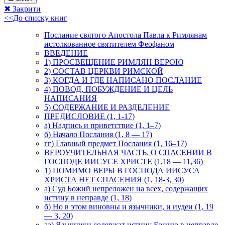
✖ Закрити
<<До списку книг
Послание святого Апостола Павла к Римлянам
истолкованное святителем Феофаном
ВВЕДЕНИЕ
1) ПРОСВЕЩЕНИЕ РИМЛЯН ВЕРОЮ
2) СОСТАВ ЦЕРКВИ РИМСКОЙ
3) КОГДА И ГДЕ НАПИСАНО ПОСЛАНИЕ
4) ПОВОД, ПОБУЖДЕНИЕ И ЦЕЛЬ
НАПИСАНИЯ
5) СОДЕРЖАНИЕ И РАЗДЕЛЕНИЕ
ПРЕДИСЛОВИЕ (1, 1-17)
а) Надпись и приветствие (1, 1–7)
б) Начало Послания (1, 8 — 17)
гг) Главный предмет Послания (1, 16–17)
ВЕРОУЧИТЕЛЬНАЯ ЧАСТЬ. О СПАСЕНИИ В
ГОСПОДЕ ИИСУСЕ ХРИСТЕ (1,18 — 11,36)
1) ПОМИМО ВЕРЫ В ГОСПОДА ИИСУСА
ХРИСТА НЕТ СПАСЕНИЯ (1, 18-3, 30)
а) Суд Божий непреложен на всех, содержащих
истину в неправде (1, 18)
б) Но в этом виновны и язычники, и иудеи (1, 19
— 3, 20)
аа) Язычники содержат истину Божию в неправде