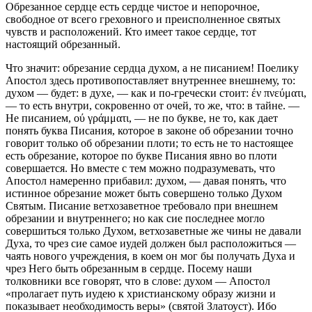
Обрезанное сердце есть сердце чистое и непорочное,
свободное от всего греховного и преисполненное святых
чувств и расположений. Кто имеет такое сердце, тот
настоящий обрезанный.
Что значит:
обрезание сердца духом, а не писанием
! Поелику
Апостол здесь противопоставляет внутреннее внешнему, то:
духом
— будет: в духе, — как и по-гречески стоит: έν πνεύματι,
— то есть внутри, сокровенно от очей, то же, что:
в тайне. —
Не писанием
, ού γράμματι, — не по букве, не то, как дает
понять буква Писания, которое в законе об обрезании точно
говорит только об обрезании плоти; то есть не то настоящее
есть обрезание, которое по букве Писания явно во плоти
совершается. Но вместе с тем можно подразумевать, что
Апостол намеренно прибавил:
духом
, — давая понять, что
истинное обрезание может быть совершено только Духом
Святым. Писание ветхозаветное требовало при внешнем
обрезании и внутреннего; но как сие последнее могло
совершиться только Духом, ветхозаветные же чины не давали
Духа, то чрез сие самое иудей должен был расположиться —
чаять нового учреждения, в коем он мог бы получать Духа и
чрез Него быть обрезанным в сердце. Посему наши
толковники все говорят, что в слове:
духом
— Апостол
«пролагает путь иудею к христианскому образу жизни и
показывает необходимость веры» (святой Златоуст). Ибо