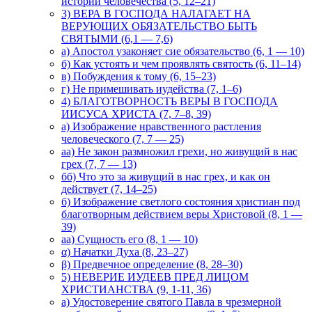
истории человечества (5, 12–21)
3) ВЕРА В ГОСПОДА НАЛАГАЕТ НА
ВЕРУЮЩИХ ОБЯЗАТЕЛЬСТВО БЫТЬ
СВЯТЫМИ (6,1 — 7,6)
а) Апостол узаконяет сие обязательство (6, 1 — 10)
б) Как устоять и чем проявлять святость (6, 11–14)
в) Побуждения к тому (6, 15–23)
г) Не примешивать иудейства (7, 1–6)
4) БЛАГОТВОРНОСТЬ ВЕРЫ В ГОСПОДА
ИИСУСА ХРИСТА (7, 7–8, 39)
а) Изображение нравственного растления
человеческого (7, 7 — 25)
аа) Не закон размножил грехи, но живущий в нас
грех (7, 7 — 13)
бб) Что это за живущий в нас грех, и как он
действует (7, 14–25)
б) Изображение светлого состояния христиан под
благотворным действием веры Христовой (8, 1 —
39)
аа) Сущность его (8, 1 — 10)
α) Начатки Духа (8, 23–27)
β) Предвечное определение (8, 28–30)
5) НЕВЕРИЕ ИУДЕЕВ ПРЕД ЛИЦОМ
ХРИСТИАНСТВА (9, 1-11, 36)
а) Удостоверение святого Павла в чрезмерной