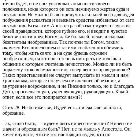
точно будет, и не восчувствовать опасности своего
положения, из-за которого он есть неминуемо жертва суда и
осуждения. Не можно было придумать сильнейшего для иудея
побуждения раскаяться и взыскать средства избавиться от сего
осуждения. Всем этим Апостол разоблачает иудея от чувства
своей праведности, которое губило его, и вводит в чувство
безответности пред Богом, даже большей, нежели сколько
безответны необрезанные. Так почтен ты Богом, таким
окружен Его попечением и такими снабжен пособиями к
тому, чтобы жить свято; а на суде будешь осужден
необрезанным, на которого теперь смотреть не хочешь и
общение с которым считаешь нечистотою. Можно ли не быть
поражену этою возможностию, совершенно справедливою?!
Таких представлений не следует выпускать из мысли и нам,
христианам, которые получаем не внешнее обрезание, а
внутреннее возрождение, и не Писание только, но и благодать
Духа, просвещающую, укрепляющую, руководящую. Какой
ответ, если все это попирается нами?!
Стих 28.
Не бо иже яве, Иудей есть, ни еже яве во плоти,
обрезание.
Так, стало быть, — иудеем быть ничего не значит? Ничего не
значит и обрезанным быть? Нет; не та мысль у Апостола. Он
хочет внушить, что не тот настоящий иудей, кто по