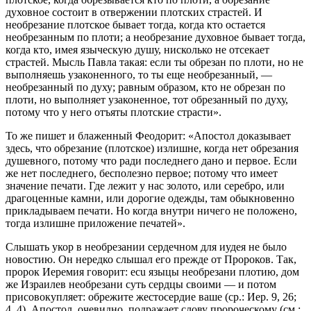
духовное состоит в отвержении плотских страстей. И
необрезание плотское бывает тогда, когда кто остается
необрезанным по плоти; а необрезание духовное бывает тогда,
когда кто, имея языческую душу, нисколько не отсекает
страстей. Мысль Павла такая: если ты обрезан по плоти, но не
выполняешь узаконенного, то ты еще необрезанный, —
необрезанный по духу; равным образом, кто не обрезан по
плоти, но выполняет узаконенное, тот обрезанный по духу,
потому что у него отъяты плотские страсти».
То же пишет и блаженный Феодорит: «Апостол доказывает
здесь, что обрезание (плотское) излишне, когда нет обрезания
душевного, потому что ради последнего дано и первое. Если
же нет последнего, бесполезно первое; потому что имеет
значение печати. Где лежит у нас золото, или серебро, или
драгоценные камни, или дорогие одежды, там обыкновенно
прикладываем печати. Но когда внутри ничего не положено,
тогда излишне приложение печатей».
Слышать укор в необрезании сердечном для иудея не было
новостию. Он нередко слышал его прежде от Пророков. Так,
пророк Иеремия говорит:
ecu языцы необрезани плотию, дом
же Израилев необрезани суть сердцы своими
— и потом
присовокупляет:
обрежите жестосердие ваше
(ср.: Иер. 9, 26;
4, 4). Апостол, очевидно, подражает слову пророческому (см.: