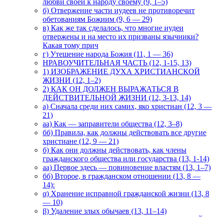
любви своей к народу своему (9, 1–5)
б) Отвержение части иудеев не противоречит
обетованиям Божиим (9, 6 — 29)
в) Как же так сделалось, что многие иудеи
отвержены и на место их призваны язычники?
Какая тому прич
г) Утешение народа Божия (11, 1 — 36)
НРАВОУЧИТЕЛЬНАЯ ЧАСТЬ (12, 1-15, 13)
1) ИЗОБРАЖЕНИЕ ДУХА ХРИСТИАНСКОЙ
ЖИЗНИ (12, 1–2)
2) КАК ОН ДОЛЖЕН ВЫРАЖАТЬСЯ В
ДЕЙСТВИТЕЛЬНОЙ ЖИЗНИ (12, 3-13, 14)
а) Сначала среди них самих, яко христиан (12, 3 —
21)
аа) Как — заправители общества (12, 3–8)
бб) Правила, как должны действовать все другие
христиане (12, 9 — 21)
б) Как они должны действовать, как члены
гражданского общества или государства (13, 1-14)
аа) Первое здесь — повиновение властям (13, 1–7)
бб) Второе, в гражданском отношении (13, 8 —
14):
α) Хранение исправной гражданской жизни (13, 8
— 10)
β) Удаление злых обычаев (13, 11–14)