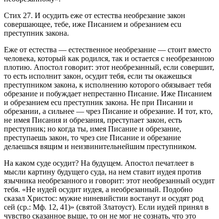
Стих 27.
И осудить еже от естества необрезание закон
совершающее, тебе, иже Писанием и обрезанием ecu
преступник закона.
Еже от естества
— естественное
необрезание
— стоит вместо
человека, который как родился, так и остается с необрезанною
плотию. Апостол говорит: этот необрезанный, если совершит,
то есть исполнит закон, осудит тебя, если ты окажешься
преступником закона, к исполнению которого обязывает тебя
обрезание и побуждает непрестанно Писание.
Иже Писанием
и обрезанием ecu преступник закона
. Не при Писании и
обрезании, а сильнее — чрез Писание и обрезание. И тот, кто,
не имея Писания и обрезания, преступает закон, есть
преступник; но когда ты, имея Писание и обрезание,
преступаешь закон, то чрез сие Писание и обрезание
делаешься вящим и неизвинительнейшим преступником.
На каком суде осудит? На будущем. Апостол печатлеет в
мысли картину будущего суда, на нем ставит иудея против
язычника необрезанного и говорит: этот необрезанный осудит
тебя. «Не иудей осудит иудея, а необрезанный. Подобно
сказал Христос:
мужие ниневийстии востанут и осудят род
сей
(ср.: Мф. 12, 41)» (святой Златоуст). Если иудей принял в
чувство сказанное выше, то он не мог не сознать, что это