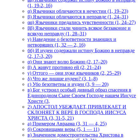
(1, 19-2, 16)
α) Язычники обличаются в нечестии (1, 19–23)
β) Язычники обличаются в неправде (1, 24–31)
αα) Язычники предались чувственности (1, 24–27)
ββ) Язычники стали чинить всякое беззаконие и
всякую неправду (1, 28–31)
γ) Наведение о безответности знающих и
нетворящих (1, 32 — 2, 16)
бб) И иудеи содержали истину Божию в неправде
(2, 17-3, 20)
α) Они знают волю Божию (2, 17–20)
β) А живут противно ей (2, 21–24)
γ) Оттого — они хуже язычников (2, 25–29)
δ) Что же лишше иудею? (3, 1–8)
ε) Убо безответны и иудеи (3, 9 — 20)
в) Бог устроил особый дивный образ спасения в
Единородном Сыне Своем Господе нашем Иисусе
Христе (3,
2) АПОСТОЛ УБЕЖДАЕТ, ПРИВЛЕКАЕТ И
СКЛОНЯЕТ К ВЕРЕ В ГОСПОДА ИИСУСА
ХРИСТА (3, 31-5, 21)
а) Примером Авраама (3, 31 — 4, 25)
б) Сокровищами веры (5, 1 — 11)
в) Значением домостроительства Христова в