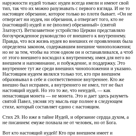
наружности иудей только: иудеи всегда имели и имеют свой
тип, так что их можно разузнавать с первого взгляда. И не то
настоящее обрезание, которое только во плоти бывает. «Он не
отвергает ни иудея, ни обрезания, а отвергает того, кто не
(настоящий) иудей и не (вполне) обрезанный» (святой
Златоуст). Ветхозаветное устройство Церкви представляло
богоучрежденное руководство от внешнего к внутреннему.
Правда, что вся жизнь иудея во внешних ее проявлениях была
определена законом, содержавшим внешние чиноположения;
но не за тем, чтобы на этом одном он и останавливался, а чтоб
от этого внешнего восходил к внутреннему, имея для него во
внешнем и напоминание, и побуждение, и поддержку. Это
внутреннее тут же среди внешних чиноположении и указано.
Настоящим иудеем являлся только тот, кто при внешнем
образовывал в себе и соответственное внутреннее. Кто же
внешно был исправен, а внутреннего не имел, тот не был
настоящий иудей. Но это то же, что неиудей, — как
ненастоящая монета — не монета. Это и дает здесь разуметь
святой Павел, уясняя эту мысль еще полнее в следующем
стихе, который составляет едино с настоящим.
Стих 29.
Но иже в тайне Иудей, и обрезание сердца духом, а
не писанием: емуже похвала не от человек, но от Бога.
Вот кто настоящий иудей! Кто при внешнем имеет и