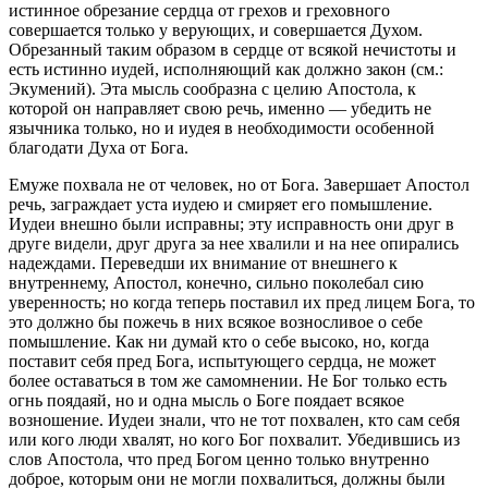
истинное обрезание сердца от грехов и греховного
совершается только у верующих, и совершается Духом.
Обрезанный таким образом в сердце от всякой нечистоты и
есть истинно иудей, исполняющий как должно закон (см.:
Экумений). Эта мысль сообразна с целию Апостола, к
которой он направляет свою речь, именно — убедить не
язычника только, но и иудея в необходимости особенной
благодати Духа от Бога.
Емуже похвала не от человек, но от Бога
. Завершает Апостол
речь, заграждает уста иудею и смиряет его помышление.
Иудеи внешно были исправны; эту исправность они друг в
друге видели, друг друга за нее хвалили и на нее опирались
надеждами. Переведши их внимание от внешнего к
внутреннему, Апостол, конечно, сильно поколебал сию
уверенность; но когда теперь поставил их пред лицем Бога, то
это должно бы пожечь в них всякое возносливое о себе
помышление. Как ни думай кто о себе высоко, но, когда
поставит себя
пред Бога, испытующего сердца
, не может
более оставаться в том же самомнении. Не Бог только есть
огнь поядаяй
, но и одна мысль о Боге поядает всякое
возношение. Иудеи знали, что не тот похвален, кто сам себя
или кого люди хвалят, но кого Бог похвалит. Убедившись из
слов Апостола, что пред Богом ценно только внутренно
доброе, которым они не могли похвалиться, должны были