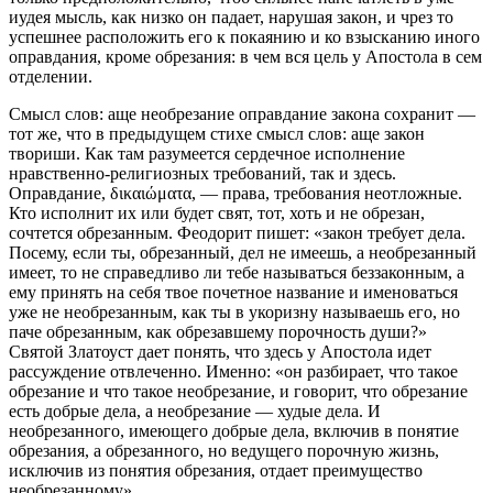
иудея мысль, как низко он падает, нарушая закон, и чрез то
успешнее расположить его к покаянию и ко взысканию иного
оправдания, кроме обрезания: в чем вся цель у Апостола в сем
отделении.
Смысл слов:
аще необрезание оправдание закона сохранит
—
тот же, что в предыдущем стихе смысл слов:
аще закон
твориши
. Как там разумеется сердечное исполнение
нравственно-религиозных требований, так и здесь.
Оправдание
, δικαιώματα, — права, требования неотложные.
Кто исполнит их или будет свят, тот, хоть и не обрезан,
сочтется обрезанным. Феодорит пишет: «закон требует дела.
Посему, если ты, обрезанный, дел не имеешь, а необрезанный
имеет, то не справедливо ли тебе называться беззаконным, а
ему принять на себя твое почетное название и именоваться
уже не необрезанным, как ты в укоризну называешь его, но
паче обрезанным, как обрезавшему порочность души?»
Святой Златоуст дает понять, что здесь у Апостола идет
рассуждение отвлеченно. Именно: «он разбирает, что такое
обрезание и что такое необрезание, и говорит, что обрезание
есть добрые дела, а необрезание — худые дела. И
необрезанного, имеющего добрые дела, включив в понятие
обрезания, а обрезанного, но ведущего порочную жизнь,
исключив из понятия обрезания, отдает преимущество
необрезанному».