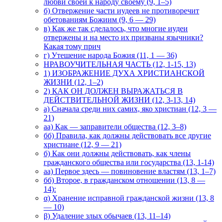
любви своей к народу своему (9, 1–5)
б) Отвержение части иудеев не противоречит
обетованиям Божиим (9, 6 — 29)
в) Как же так сделалось, что многие иудеи
отвержены и на место их призваны язычники?
Какая тому прич
г) Утешение народа Божия (11, 1 — 36)
НРАВОУЧИТЕЛЬНАЯ ЧАСТЬ (12, 1-15, 13)
1) ИЗОБРАЖЕНИЕ ДУХА ХРИСТИАНСКОЙ
ЖИЗНИ (12, 1–2)
2) КАК ОН ДОЛЖЕН ВЫРАЖАТЬСЯ В
ДЕЙСТВИТЕЛЬНОЙ ЖИЗНИ (12, 3-13, 14)
а) Сначала среди них самих, яко христиан (12, 3 —
21)
аа) Как — заправители общества (12, 3–8)
бб) Правила, как должны действовать все другие
христиане (12, 9 — 21)
б) Как они должны действовать, как члены
гражданского общества или государства (13, 1-14)
аа) Первое здесь — повиновение властям (13, 1–7)
бб) Второе, в гражданском отношении (13, 8 —
14):
α) Хранение исправной гражданской жизни (13, 8
— 10)
β) Удаление злых обычаев (13, 11–14)