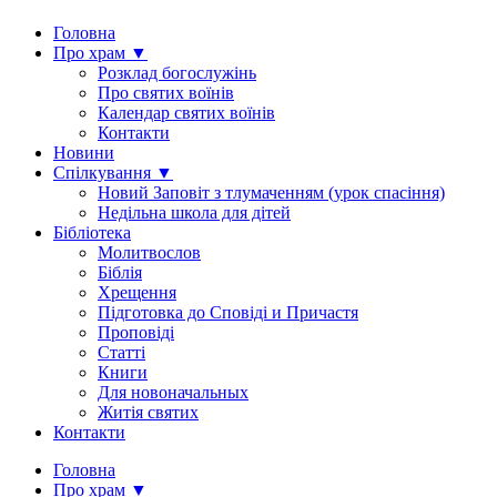
Головна
Про храм ▼
Розклад богослужінь
Про святих воїнів
Календар святих воїнів
Контакти
Новини
Спілкування ▼
Новий Заповіт з тлумаченням (урок спасіння)
Недільна школа для дітей
Бібліотека
Молитвослов
Біблія
Хрещення
Підготовка до Сповіді и Причастя
Проповіді
Статті
Книги
Для новоначальных
Житія святих
Контакти
Головна
Про храм ▼