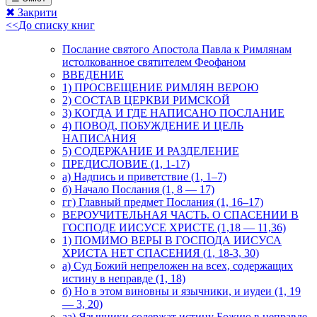
✖ Закрити
<<До списку книг
Послание святого Апостола Павла к Римлянам
истолкованное святителем Феофаном
ВВЕДЕНИЕ
1) ПРОСВЕЩЕНИЕ РИМЛЯН ВЕРОЮ
2) СОСТАВ ЦЕРКВИ РИМСКОЙ
3) КОГДА И ГДЕ НАПИСАНО ПОСЛАНИЕ
4) ПОВОД, ПОБУЖДЕНИЕ И ЦЕЛЬ
НАПИСАНИЯ
5) СОДЕРЖАНИЕ И РАЗДЕЛЕНИЕ
ПРЕДИСЛОВИЕ (1, 1-17)
а) Надпись и приветствие (1, 1–7)
б) Начало Послания (1, 8 — 17)
гг) Главный предмет Послания (1, 16–17)
ВЕРОУЧИТЕЛЬНАЯ ЧАСТЬ. О СПАСЕНИИ В
ГОСПОДЕ ИИСУСЕ ХРИСТЕ (1,18 — 11,36)
1) ПОМИМО ВЕРЫ В ГОСПОДА ИИСУСА
ХРИСТА НЕТ СПАСЕНИЯ (1, 18-3, 30)
а) Суд Божий непреложен на всех, содержащих
истину в неправде (1, 18)
б) Но в этом виновны и язычники, и иудеи (1, 19
— 3, 20)
аа) Язычники содержат истину Божию в неправде