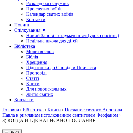
Розклад богослужінь
Про святих воїнів
Календар святих воїнів
Контакти
Новини
Спілкування ▼
Новий Заповіт з тлумаченням (урок спасіння)
Недільна школа для дітей
Бібліотека
Молитвослов
Біблія
Хрещення
Підготовка до Сповіді и Причастя
Проповіді
Статті
Книги
Для новоначальных
Житія святих
Контакти
Головна
›
Бібліотека
›
Книги
›
Послание святого Апостола
Павла к римлянам истолкованное святителем Феофаном
›
3) КОГДА И ГДЕ НАПИСАНО ПОСЛАНИЕ
☰ Зміст