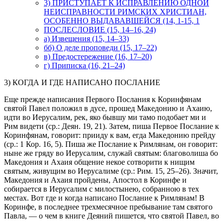
3) ПРИСТУПАЕТ К ИСПРАВЛЕНИЮ ОДНОЙ
НЕИСПРАВНОСТИ РИМСКИХ ХРИСТИАН,
ОСОБЕННО ВЫДАВАВШЕЙСЯ (14, 1-15, 1
ПОСЛЕСЛОВИЕ (15, 14–16, 24)
а) Извещения (15, 14–33)
бб) О деле проповеди (15, 17–22)
в) Предостережение (16, 17–20)
г) Приписка (16, 21–24)
3) КОГДА И ГДЕ НАПИСАНО ПОСЛАНИЕ
Еще прежде написания Первого Послания к Коринфянам
святой Павел положил
в дусе, прошед Македонию и Ахаию,
идти во Иерусалим, рек, яко бывшу ми тамо подобает ми и
Рим видети
(ср.: Деян. 19, 21). Затем, пиша Первое Послание к
Коринфянам, говорит:
прииду к вам, егда Македонию прейду
(ср.: 1 Кор. 16, 5). Пиша же Послание к Римлянам, он говорит:
ныне же гряду во Иерусалим, служай святым: благоволиша бо
Македония и Ахаия общение некое сотворити к нищим
святым, живущим во Иерусалиме
(ср.: Рим. 15, 25–26). Значит,
Македония и Ахаия пройдены, Апостол в Коринфе и
собирается в Иерусалим с милостынею, собранною в тех
местах. Вот где и когда написано Послание к Римлянам! В
Коринфе, в последнее трехмесячное пребывание там святого
Павла, — о чем в книге Деяний пишется, что святой Павел, во