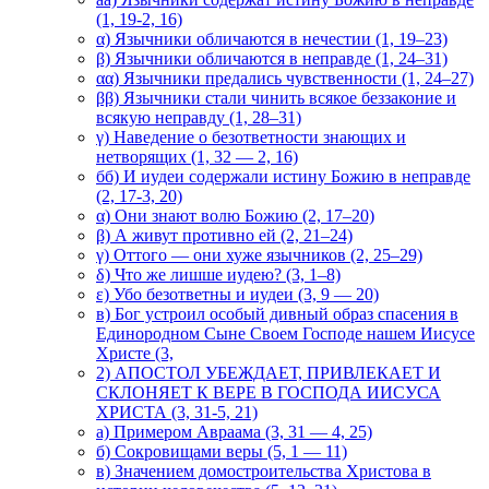
(1, 19-2, 16)
α) Язычники обличаются в нечестии (1, 19–23)
β) Язычники обличаются в неправде (1, 24–31)
αα) Язычники предались чувственности (1, 24–27)
ββ) Язычники стали чинить всякое беззаконие и
всякую неправду (1, 28–31)
γ) Наведение о безответности знающих и
нетворящих (1, 32 — 2, 16)
бб) И иудеи содержали истину Божию в неправде
(2, 17-3, 20)
α) Они знают волю Божию (2, 17–20)
β) А живут противно ей (2, 21–24)
γ) Оттого — они хуже язычников (2, 25–29)
δ) Что же лишше иудею? (3, 1–8)
ε) Убо безответны и иудеи (3, 9 — 20)
в) Бог устроил особый дивный образ спасения в
Единородном Сыне Своем Господе нашем Иисусе
Христе (3,
2) АПОСТОЛ УБЕЖДАЕТ, ПРИВЛЕКАЕТ И
СКЛОНЯЕТ К ВЕРЕ В ГОСПОДА ИИСУСА
ХРИСТА (3, 31-5, 21)
а) Примером Авраама (3, 31 — 4, 25)
б) Сокровищами веры (5, 1 — 11)
в) Значением домостроительства Христова в