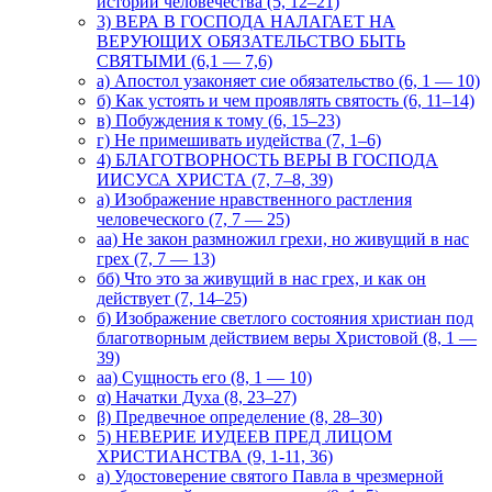
истории человечества (5, 12–21)
3) ВЕРА В ГОСПОДА НАЛАГАЕТ НА
ВЕРУЮЩИХ ОБЯЗАТЕЛЬСТВО БЫТЬ
СВЯТЫМИ (6,1 — 7,6)
а) Апостол узаконяет сие обязательство (6, 1 — 10)
б) Как устоять и чем проявлять святость (6, 11–14)
в) Побуждения к тому (6, 15–23)
г) Не примешивать иудейства (7, 1–6)
4) БЛАГОТВОРНОСТЬ ВЕРЫ В ГОСПОДА
ИИСУСА ХРИСТА (7, 7–8, 39)
а) Изображение нравственного растления
человеческого (7, 7 — 25)
аа) Не закон размножил грехи, но живущий в нас
грех (7, 7 — 13)
бб) Что это за живущий в нас грех, и как он
действует (7, 14–25)
б) Изображение светлого состояния христиан под
благотворным действием веры Христовой (8, 1 —
39)
аа) Сущность его (8, 1 — 10)
α) Начатки Духа (8, 23–27)
β) Предвечное определение (8, 28–30)
5) НЕВЕРИЕ ИУДЕЕВ ПРЕД ЛИЦОМ
ХРИСТИАНСТВА (9, 1-11, 36)
а) Удостоверение святого Павла в чрезмерной