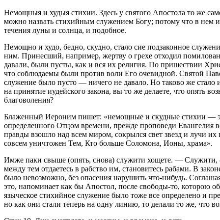
Немощныя и худыя стихии
. Здесь у святого Апостола то же са
можно назвать стихийным служением Богу; потому что в нем им
течения луны и солнца, и подобное.
Немощно и худо
, бедно, скудно, стало сие подзаконное служен
ним. Принесший, например, жертву о грехе отходил помилова
давали, были пусты, как и вся их религия. По пришествии Хри
что соблюдаемы были против воли Его очевидной. Святой Павел
служение было пусто — ничего не давало. Но таково же стало и
на принятие иудейского закона, вы то же делаете, что опять во
благоволения?
Блаженный Иероним пишет: «немощные и скудные стихии — это 
определенного Отцом времени, прежде проповеди Евангелия во 
правды взошло над всем миром, сокрылся свет звезд и лучи их
совсем уничтожен Тем, Кто больше Соломона, Ионы, храма».
Имже паки свыше
(опять, снова)
служити хощете. — Служити
,
между тем отдаетесь в рабство им, становитесь рабами. В зако
было невозможно, без опасения нарушить что-нибудь. Соглашая
это, напоминает как бы Апостол, после свободы-то, которою об
языческое стихийное служение было тоже все определено и пре
но как они стали теперь на одну линию, то делали то же, что в