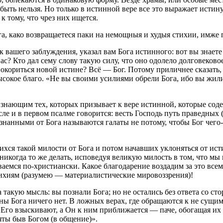
и быть нельзя. Но только в истинной вере все это выражает ист
 тому, что чрез них ищется.
га, како возвращаетеся паки на немощныя и худыя стихии, имже
 вашего заблуждения, указал вам Бога истинного: вот вы знаете
ас? Кто дал сему слову такую силу, что оно одолело долговеково
покориться новой истине? Всё — Бог. Потому приличнее сказать, 
сокое благо. «Не вы своими усилиями обрели Бога, ибо вы жили
 знающим тех, которых призывает к вере истинной, которые сод
ысле и в первом псалме говорится:
весть Господь путь праведных
(
нанными от Бога называются галаты не потому, чтобы Бог чего-
ся такой милости от Бога и потом начавших уклоняться от исти
е никогда то же делать, исповедуя великую милость в том, что м
аемся по-христиански. Какое благодарение воздадим за это все
ихиям (разумею — материалистические мировоззрения)!
такую мысль: вы познали Бога; но не остались без ответа со сто
ны Бога ничего нет. В ложных верах, где обращаются к не сущим 
 Его взыскивают, а Он к ним приближается — паче, обогащая их
ты быв Богом (в общение)».