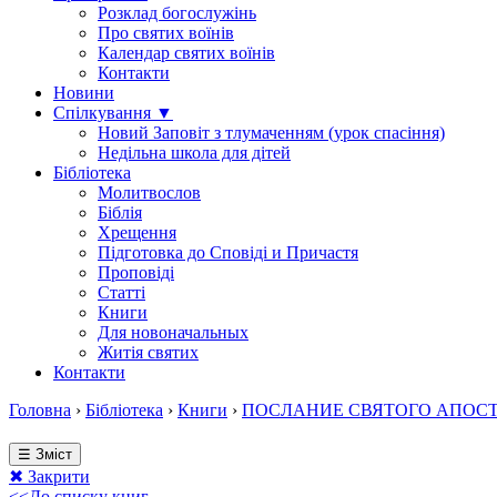
Розклад богослужінь
Про святих воїнів
Календар святих воїнів
Контакти
Новини
Спілкування ▼
Новий Заповіт з тлумаченням (урок спасіння)
Недільна школа для дітей
Бібліотека
Молитвослов
Біблія
Хрещення
Підготовка до Сповіді и Причастя
Проповіді
Статті
Книги
Для новоначальных
Житія святих
Контакти
Головна
›
Бібліотека
›
Книги
›
ПОСЛАНИЕ СВЯТОГО АПОСТОЛА
☰ Зміст
✖ Закрити
<<До списку книг