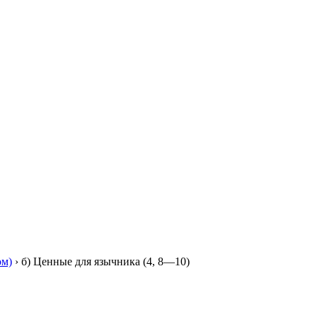
м)
›
б) Ценные для язычника (4, 8—10)