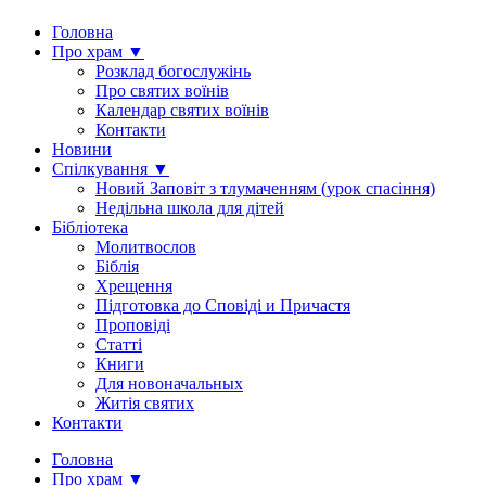
Головна
Про храм ▼
Розклад богослужінь
Про святих воїнів
Календар святих воїнів
Контакти
Новини
Спілкування ▼
Новий Заповіт з тлумаченням (урок спасіння)
Недільна школа для дітей
Бібліотека
Молитвослов
Біблія
Хрещення
Підготовка до Сповіді и Причастя
Проповіді
Статті
Книги
Для новоначальных
Житія святих
Контакти
Головна
Про храм ▼