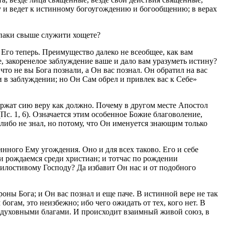
ину и ведет к истинному богоугождению и богообщению; в верах
 паки свыше служити хощете?
 Его теперь. Преимущество далеко не всеобщее, как вам
е, закоренелое заблуждение ваше и дало вам уразуметь истину?
что не вы Бога познали, а Он вас познал. Он обратил на вас
 в заблуждении; но Он Сам обрел и привлек вас к Себе»
ержат сию веру как должно. Почему в другом месте Апостол
Пс. 1, 6). Означается этим особенное Божие благоволение,
либо не знал, но потому, что Он именуется знающим только
нного Ему угождения. Оно и для всех таково. Его и себе
ы и рождаемся среди христиан; и тотчас по рождении
милостивому Господу? Да избавит Он нас и от подобного
роны Бога; и Он вас познал и еще паче. В истинной вере не так
богам, это неизбежно; ибо чего ожидать от тех, кого нет. В
 духовными благами. И происходит взаимный живой союз, в