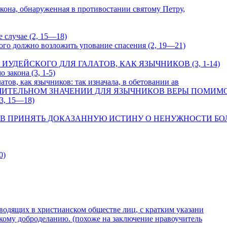
закона, обнаруженная в противостании святому Петру,
 случае (2, 15—18)
ного должно возложить упование спасения (2, 19—21)
УДЕЙСКОГО ДЛЯ ГАЛАТОВ, КАК ЯЗЫЧНИКОВ (3, 1-14)
закона (3, 1-5)
атов, как язычников: так изначала, в обетовании ав
ИТЕЛЬНОМ ЗНАЧЕНИИ ДЛЯ ЯЗЫЧНИКОВ ВЕРЫ ПОМИМО ЗА
(3, 15—18)
ОВ ПРИНЯТЬ ДОКАЗАННУЮ ИСТИНУ О НЕНУЖНОСТИ БОЛ
0)
одящих в христианском обществе лиц, с кратким указани
кому доброделанию. (похоже на заключение нравоучитель