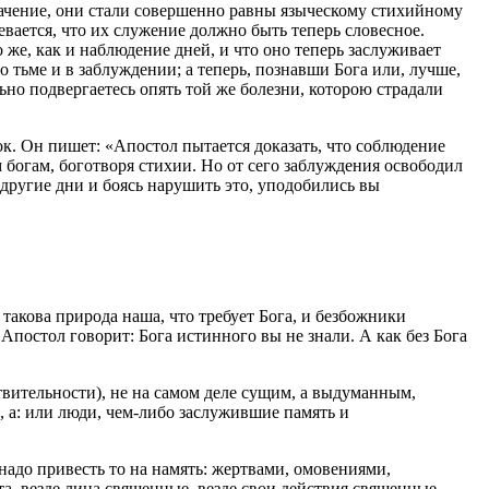
значение, они стали совершенно равны языческому стихийному
вается, что их служение должно быть теперь словесное.
 же, как и наблюдение дней, и что оно теперь заслуживает
 тьме и в заблуждении; а теперь, познавши Бога или, лучше,
ьно подвергаетесь опять той же болезни, которою страдали
к. Он пишет: «Апостол пытается доказать, что соблюдение
м богам
, боготворя стихии. Но от сего заблуждения освободил
 другие дни и боясь нарушить это, уподобились вы
: такова природа наша, что требует Бога, и безбожники
Апостол говорит: Бога истинного вы не знали. А как без Бога
ействительности), не на самом деле сущим, а выдуманным,
, а: или люди, чем-либо заслужившие память и
 надо привесть то на намять: жертвами, омовениями,
та, везде лица священные, везде свои действия священные,