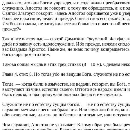
давало то, что они Богом учреждены и содержали преобразоват
служению. Апостол не говорит: к тому же обращаетесь, а: к п
Святой Златоуст говорит: «здесь Апостол обращается уже к уве
большее наказание, нежели прежде. Смысл слов его такой: тогд
Им быв познаны, не заслуживаете ли большего и жесточайшего 
прежде?»
Так и все восточные — святой Дамаскин, Экумений, Феофилакт
дней по закону есть идолослужение. Ибо прежде, нежели спод
вас Владыка Христос. Ныне же, не знаю почему, возвращаетесь
боготворящим стихии».
Такова общая мысль в этих трех стихах (8—10-м). Сделаем неко
Глава 4, стих 8.
Но тогда убо не ведуще Бога, служисте не по е
Тогда
, — когда были в язычестве, не ведали, говорит, вы Бога,
выступают из чина естества своего. Оттого все народы имели и
быть нельзя, то вы придумали ложных богов и им служили.
Служисте не по естеству сущим богом. — Не по естеству сущи
служили мечтам своего воображения. Или служили богам, кои хо
обоготворенные, или твари небесные или земные, или истуканы
Чем служили, Апостол не указывает. К кому обращена была речь
празднествами и подобным. Религии на всем свете, естественн