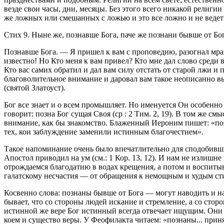
везде свои часы, дни, месяцы. Без этого всего никакой религи
же ложных или смешанных с ложью и это все ложно и не ведет к
Стих 9.
Ныне же, познавше Бога, паче же познани бывше от Бо
Познавше Бога
. — Я пришел к вам с проповедию, разогнал мрак
известно! Но Кто меня к вам привел? Кто мне дал слово среди в
Кто вас самих обратил и дал вам силу отстать от старой лжи и 
благоволительное внимание и даровал вам такое неописанно вы
(святой Златоуст).
Бог все знает и о всем промышляет. Но именуется Он особенно
говорит:
позна Бог сущая Своя
(ср : 2 Тим. 2, 19). В том же см
внимание, как бы знакомство. Блаженный Иероним пишет: «поз
тех, кои заблуждение заменили истинным благочестием».
Такое напоминание очень было впечатлительно для сподобивших
Апостол приводил на ум (см.: 1 Кор. 13, 12). И нам не излишн
отрождаемся благодатию в водах крещения, а потом и воспитыв
галатскому несчастия — от обращения к немощным и худым ст
Косвенно слова:
познаны бывше от Бога
— могут наводить и на 
бывает, что со стороны людей искание и стремление, а со сторо
истинной же вере Бог истинный всегда отвечает ищущим. Они
коем и существо веры. У Феофилакта читаем: «
познаны...
приня