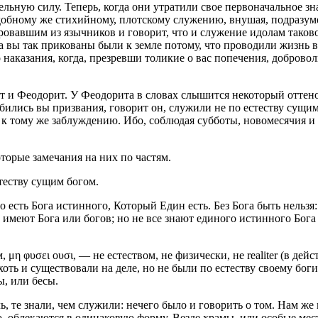
ельную силу. Теперь, когда они утратили свое первоначальное 
одобному же стихийному, плотскому служению, внушая, подразуме
ровавшим из язычников и говорит, что и служение идолам таково
а вы так прикованы были к земле потому, что проводили жизнь во
наказания, когда, презревши толикие о вас попечения, добровол
 и Феодорит. У Феодорита в словах слышится некоторый оттено
обились вы призвания, говорит он, служили
не по естеству сущи
 к тому же заблуждению. Ибо, соблюдая субботы, новомесячия и
торые замечания на них по частям.
стеству сущим богом.
 то есть Бога истинного, Который Един есть. Без Бога быть нельзя
 имеют Бога или богов; но не все знают единого истинного Бога 
м
, μη φυσει ουσι, — не естеством, не физически, не realiter (в д
ть и существовали на деле, но не были по естеству своему боги
, или бесы.
, те знали, чем служили: нечего было и говорить о том. Нам же
о, облекаются в одинаковую форму. Везде храмы, или особые мес