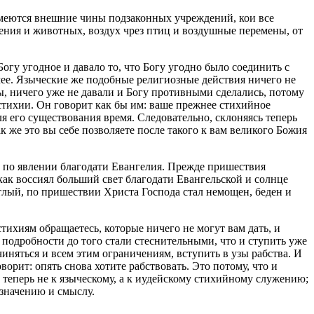
умеются внешние чины подзаконных учреждений, кои все
тения и животных, воздух чрез птиц и воздушные перемены, от
Богу угодное и давало то, что Богу угодно было соединить с
ее. Языческие же подобные религиозные действия ничего не
ы, ничего уже не давали и Богу противными сделались, потому
стихии. Он говорит как бы им: ваше прежнее стихийное
я его существования время. Следовательно, склоняясь теперь
к же это вы себе позволяете после такого к вам великого Божия
ь по явлении благодати Евангелия. Прежде пришествия
как воссиял больший свет благодати Евангельской и солнце
етлый, по пришествии Христа Господа стал немощен, беден и
 стихиям обращаетесь, которые ничего не могут вам дать, и
и подробности до того стали стеснительными, что и ступить уже
иняться и всем этим ограничениям, вступить в узы рабства. И
орит: опять снова хотите рабствовать. Это потому, что и
 теперь не к языческому, а к иудейскому стихийному служению;
 значению и смыслу.