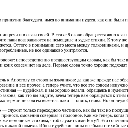
 принятии благодати, имея во внимании иудеев, как они были пр
ии речи и в связи своей. В стихе 8 слово обращается явно к языч
, что паки возвращаются на немощные и худые стихии. К тому же 
ется. Оттого в понимании сего места между толковниками, и дре
употребленные, не все одинаково ухитряются.
 говорят: непосредственно предшествующим словам, как бы так: 
ли коих совсем нет на деле. Первые слова точно хорошо подходят
 к Апостолу со стороны язычников: да как же прежде нас обра
зание и все прочее; а теперь учите, что все это совсем ненужно
стинная — иудейская, и вы хорошо делали, обращаясь в иудейств
 закона, как это вы видите, зачем теперь вам обращаться к эт
ько термин не совсем вяжется: паки — опять, снова. Но он неуд
о
— служит только переходною частицею, как бы так: но послушай
ринося, омовения совершая и подобное. Как же теперь, когда п
ем же немощным стихиям, чтоб служить ими Богу?! Это сочетание
десь никакой помехи. Ибо и иудейские чины все были стихийные