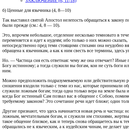
ЗАКЛЮЧЕНИЕ (6, 11-18)
б) Ценные для язычника (4, 8—10)
Так выставил святой Апостол нелепость обращаться к закону по
были прежде (см.: 4, 8 — 10).
Это, впрочем небольшое, отделение несколько темновато в течен
переменяется и идет к иудеям; ибо только о них можно сказать
непосредственно пред теми стоящими стихами она неудобно вяж
обращена к язычникам, а как к ним свесть все термины, здесь 
Но
. — Частица сия есть ответная: чему же она отвечает? Иные
Богу истинному; а тогда служили вы богам, кои не суть боги и
ним.
Можно предположить подразумеваемую или действительную речь
сношения входили только с теми из нас, которые принимали обре
служили ложным богам; тогда одна только вера на земле была и
когда Бог истинный Сам позвал вас в общение с Собою, помимо
требуемому законом? Это сочетание речи идет ближе; один тол
Другие признают, что здесь начинается новая речь и частица:
н
ложным, мечтательным богам, и служили им стихиями, жертвы п
такое общение близкое, как и теперь снова обращаетесь вы к т
обращались не к языческим, а к иудейским чинам, не делает з