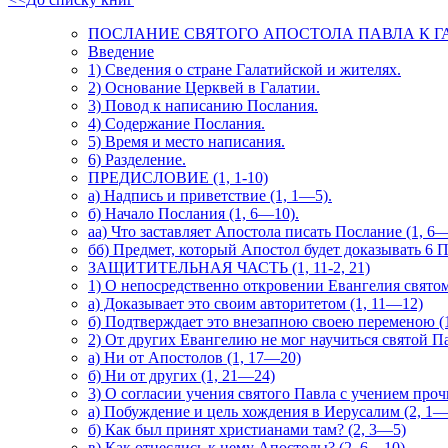
ПОСЛАНИЕ СВЯТОГО АПОСТОЛА ПАВЛА К ГАЛАТ
Введение
1) Сведения о стране Галатийской и жителях.
2) Основание Церквей в Галатии.
3) Повод к написанию Послания.
4) Содержание Послания.
5) Время и место написания.
6) Разделение.
ПРЕДИСЛОВИЕ (1, 1-10)
а) Надпись и приветствие (1, 1—5).
б) Начало Послания (1, 6—10).
аа) Что заставляет Апостола писать Послание (1, 6
бб) Предмет, который Апостол будет доказывать 6 
ЗАЩИТИТЕЛЬНАЯ ЧАСТЬ (1, 11-2, 21)
1) О непосредственно откровении Евангелия святом
а) Доказывает это своим авторитетом (1, 11—12)
б) Подтверждает это внезапною своею переменою (
2) От других Евангелию не мог научиться святой П
а) Ни от Апостолов (1, 17—20)
б) Ни от других (1, 21—24)
3) О согласии учения святого Павла с учением про
а) Побуждение и цель хождения в Иерусалим (2, 1—
б) Как был принят христианами там? (2, 3—5)
в) Как отнеслись к нему Апостолы? (2, 6—10)