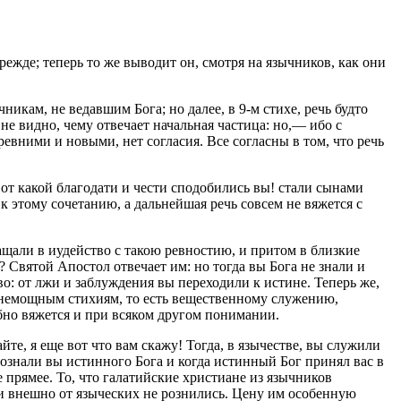
ежде; теперь то же выводит он, смотря на язычников, как они
никам, не ведавшим Бога; но далее, в 9-м стихе, речь будто
не видно, чему отвечает начальная частица:
но
,— ибо с
вними и новыми, нет согласия. Все согласны в том, что речь
вот какой благодати и чести сподобились вы! стали сынами
 к этому сочетанию, а дальнейшая речь совсем не вяжется с
щали в иудейство с такою ревностию, и притом в близкие
? Святой Апостол отвечает им: но тогда вы Бога не знали и
о: от лжи и заблуждения вы переходили к истине. Теперь же,
им немощным стихиям, то есть вещественному служению,
обно вяжется и при всяком другом понимании.
те, я еще вот что вам скажу! Тогда, в язычестве, вы служили
ознали вы истинного Бога и когда истинный Бог принял вас в
 прямее. То, что галатийские христиане из язычников
 и внешно от языческих не рознились. Цену им особенную