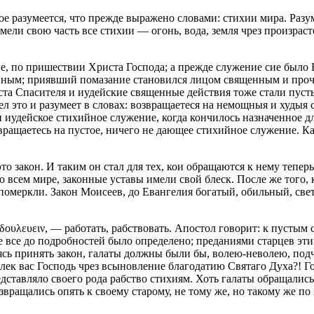
мое разумеется, что прежде выражено словами:
стихии мира
. Раз
ели свою часть все стихии — огонь, вода, земля чрез произрас
ие, по пришествии Христа Господа; а прежде служение сие было 
нным; приявший помазание становился лицом священным и проч
ста Спасителя и иудейские священные действия тоже стали пуст
 это и разумеет в словах: возвращаетеся на немощныя и худыя 
 иудейское стихийное служение, когда кончилось назначенное дл
звращаетесь на пустое, ничего не дающее стихийное служение. Ка
закон. И таким он стал для тех, кои обращаются к нему тепер
всем мире, законные уставы имели свой блеск. После же того, 
 померкли. Закон Моисеев, до Евангелия богатый, обильный, св
 δουλευειν, — работать, рабствовать. Апостол говорит: к пустым
не все до подробностей было определено; преданиями старцев эт
сь принять закон, галаты должны были бы, волею-неволею, подч
лек вас Господь чрез всыновление благодатию Святаго Духа?! Гов
дставляло своего рода рабство стихиям. Хоть галаты обращались
озвращались опять к своему старому, не тому же, но такому же по