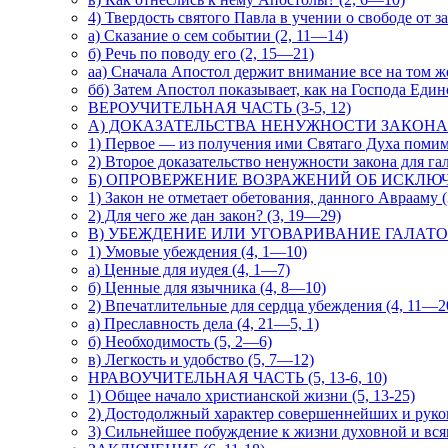
4) Твердость святого Павла в учении о свободе от 
а) Сказание о сем событии (2, 11—14)
б) Речь по поводу его (2, 15—21)
аа) Сначала Апостол держит внимание все на том же
бб) Затем Апостол показывает, как на Господа Еди
ВЕРОУЧИТЕЛЬНАЯ ЧАСТЬ (3-5, 12)
А) ДОКАЗАТЕЛЬСТВА НЕНУЖНОСТИ ЗАКОНА И
1) Первое — из получения ими Святаго Духа помимо 
2) Второе доказательство ненужности закона для гал
Б) ОПРОВЕРЖЕНИЕ ВОЗРАЖЕНИЙ ОБ ИСКЛЮЧ
1) Закон не отметает обетования, данного Аврааму 
2) Для чего же дан закон? (3, 19—29)
В) УБЕЖДЕНИЕ ИЛИ УГОВАРИВАНИЕ ГАЛАТ
1) Умовые убеждения (4, 1—10)
а) Ценные для иудея (4, 1—7)
б) Ценные для язычника (4, 8—10)
2) Впечатлительные для сердца убеждения (4, 11—2
а) Преславность дела (4, 21—5, 1)
б) Необходимость (5, 2—6)
в) Легкость и удобство (5, 7—12)
НРАВОУЧИТЕЛЬНАЯ ЧАСТЬ (5, 13-6, 10)
1) Общее начало христианской жизни (5, 13-25)
2) Достодолжный характер совершеннейших и руков
3) Сильнейшее побуждение к жизни духовной и вся