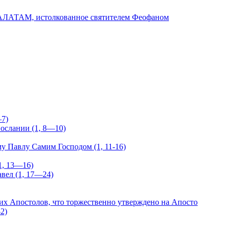
АМ, истолкованное святителем Феофаном
—7)
Послании (1, 8—10)
у Павлу Самим Господом (1, 11-16)
1, 13—16)
авел (1, 17—24)
чих Апостолов, что торжественно утверждено на Апосто
2)