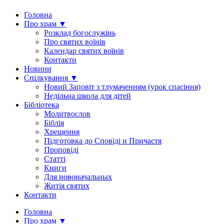
Головна
Про храм ▼
Розклад богослужінь
Про святих воїнів
Календар святих воїнів
Контакти
Новини
Спілкування ▼
Новий Заповіт з тлумаченням (урок спасіння)
Недільна школа для дітей
Бібліотека
Молитвослов
Біблія
Хрещення
Підготовка до Сповіді и Причастя
Проповіді
Статті
Книги
Для новоначальных
Житія святих
Контакти
Головна
Про храм ▼