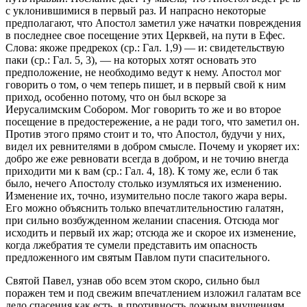
с уклонившимися в первый раз. И напрасно некоторые
предполагают, что Апостол заметил уже начатки повреждения
в последнее свое посещение этих Церквей, на пути в Ефес.
Слова:
якоже предрекох
(ср.: Гал. 1,9) — и:
свидетельствую
паки
(ср.: Гал. 5, 3), — на которых хотят основать это
предположение, не необходимо ведут к нему. Апостол мог
говорить о том, о чем теперь пишет, и в первый свой к ним
приход, особенно потому, что он был вскоре за
Иерусалимским Собором. Мог говорить то же и во второе
посещение в предостережение, а не ради того, что заметил он.
Против этого прямо стоит и то, что Апостол, будучи у них,
видел их ревнителями в добром смысле. Почему и укоряет их:
добро же еже ревновати всегда в добром, и не точию внегда
приходити ми к вам
(ср.: Гал. 4, 18). К тому же, если б так
было, нечего Апостолу столько изумляться их изменению.
Изменение их, точно, изумительно после такого жара веры.
Его можно объяснить только впечатлительностию галатян,
при сильно возбужденном желании спасения. Отсюда мог
исходить и первый их жар; отсюда же и скорое их изменение,
когда лжебратия те сумели представить им опасность
предложенного им святым Павлом пути спасительного.
Святой Павел, узнав обо всем этом скоро, сильно был
поражен тем и под свежим впечатлением изложил галатам все
дело спасения как есть, в противность ложным внушениям,