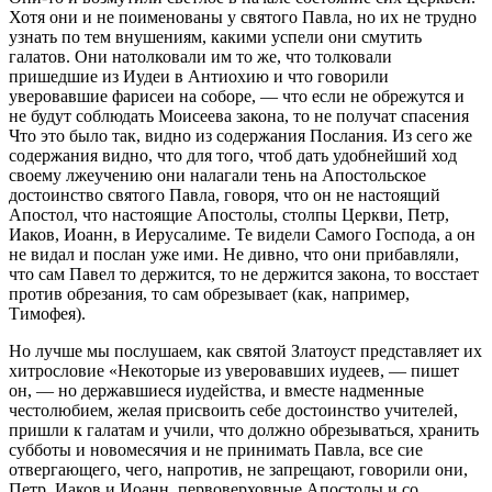
Хотя они и не поименованы у святого Павла, но их не трудно
узнать по тем внушениям, какими успели они смутить
галатов. Они натолковали им то же, что толковали
пришедшие из Иудеи в Антиохию и что говорили
уверовавшие фарисеи на соборе, — что если не обрежутся и
не будут соблюдать Моисеева закона, то не получат спасения
Что это было так, видно из содержания Послания. Из сего же
содержания видно, что для того, чтоб дать удобнейший ход
своему лжеучению они налагали тень на Апостольское
достоинство святого Павла, говоря, что он не настоящий
Апостол, что настоящие Апостолы, столпы Церкви, Петр,
Иаков, Иоанн, в Иерусалиме. Те видели Самого Господа, а он
не видал и послан уже ими. Не дивно, что они прибавляли,
что сам Павел то держится, то не держится закона, то восстает
против обрезания, то сам обрезывает (как, например,
Тимофея).
Но лучше мы послушаем, как святой Златоуст представляет их
хитрословие «Некоторые из уверовавших иудеев, — пишет
он, — но державшиеся иудейства, и вместе надменные
честолюбием, желая присвоить себе достоинство учителей,
пришли к галатам и учили, что должно обрезываться, хранить
субботы и новомесячия и не принимать Павла, все сие
отвергающего, чего, напротив, не запрещают, говорили они,
Петр, Иаков и Иоанн, первоверховные Апостолы и со