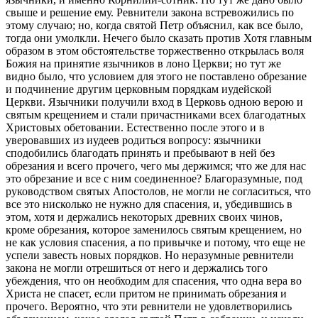
свыше и решение ему. Ревнители закона встревожились по
этому случаю; но, когда святой Петр объяснил, как все было,
тогда они умолкли. Нечего было сказать против Хотя главным
образом в этом обстоятельстве торжественно открылась воля
Божия на принятие язычников в лоно Церкви; но тут же
видно было, что условием для этого не поставлено обрезание
и подчинение другим церковным порядкам иудейской
Церкви. Язычники получили вход в Церковь одною верою и
святым крещением и стали причастниками всех благодатных
Христовых обетовании. Естественно после этого и в
уверовавших из иудеев родиться вопросу: язычники
сподобились благодать принять и пребывают в ней без
обрезания и всего прочего, чего мы держимся; что же для нас
это обрезание и все с ним соединенное? Благоразумные, под
руководством святых Апостолов, не могли не согласиться, что
все это нисколько не нужно для спасения, и, убедившись в
этом, хотя и держались некоторых древних своих чинов,
кроме обрезания, которое заменилось святым крещением, но
не как условия спасения, а по привычке и потому, что еще не
успели завесть новых порядков. Но неразумные ревнители
закона не могли отрешиться от него и держались того
убеждения, что он необходим для спасения, что одна вера во
Христа не спасет, если притом не принимать обрезания и
прочего. Вероятно, что эти ревнители не удовлетворились