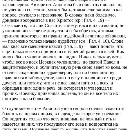
здравоверию. Авторитет Апостола был пошатнут довольно;
но учение о спасении, может быть, только еще занимало как
вопрос, смущало и тревожило. В словах:
паки болезную,
дондеже вообразится в вас Христос
(ср.: Гал. 4, 19) —
сказывается, что лик Спасителя помутился в их сознании; но
уклонившиеся еще не допустили себя обрезать, а только
приняли некоторые из правил иудейской религиозной жизни,
— положено только начало иудейству (см.: Гал. 4, 10). Слова:
мал квас все смешение квасит
(Гал. 5, 9) — дают понять, что
еще только кое-что принято из внушений развратителей. Как
много было уклонившихся, не видно. Никак нельзя думать,
чтобы все во всех Церквах уклонились; но святой Павел и
защитительную, и обличительную речь свою ведет ко всем, не
оттеняя сохранивших здравоверие, или по большинству
вдавшихся в заблуждение, или по весу и влиянию их среди
других, или потому, что и не все клали пятно на всех, а
обращая к ним одним речь, он остерегал и утверждал и
прочих. Поелику привзошла болезнь, то он на все тело их
смотрел как на больное.
О случившемся там Апостол узнал скоро и спешит захватить
болезнь на первых порах, в надежде на скорое уврачевание.
Он видит их только что вступившими на ложный путь и
надеется на них, что послушают его зова и возвратятся на
путь правый. Послание дает ту мысль, что Апостол ведет речь