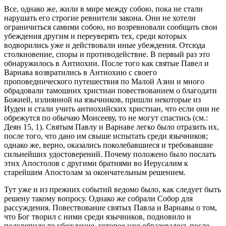
Все, однако же, жили в мире между собою, пока не стали
нарушать его строгие ревнители закона. Они не хотели
ограничиться самими собою, но возревновали сообщать свои
убеждения другим и переуверять тех, среди которых
водворились уже и действовали иные убеждения. Отсюда
столкновение, споры и противодействие. В первый раз это
обнаружилось в Антиохии. После того как святые Павел и
Варнава возвратились в Антиохию с своего
проповеднического путешествия по Малой Азии и много
обрадовали тамошних христиан повествованием о благодати
Божией, излиянной на язычников, пришли некоторые из
Иудеи и стали учить антиохийских христиан, что если они не
обрежутся по обычаю Моисееву, то не могут спастись (см.:
Деян 15, 1). Святым Павлу и Варнаве легко было отразить их,
после того, что дано им свыше испытать среди язычников;
однако же, верно, оказались поколебавшиеся и требовавшие
сильнейших удостоверений. Почему положено было послать
этих Апостолов с другими братиями во Иерусалим к
старейшим Апостолам за окончательным решением.
Тут уже и из прежних событий ведомо было, как следует быть
решену такому вопросу. Однако же собрали Собор для
рассуждения. Повествование святых Павла и Варнавы о том,
что Бог творил с ними среди язычников, подновило и
подкрепило то убеждение, которое уже образовалось после