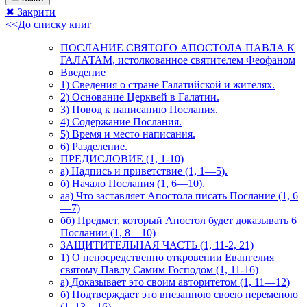
✖ Закрити
<<До списку книг
ПОСЛАНИЕ СВЯТОГО АПОСТОЛА ПАВЛА К
ГАЛАТАМ, истолкованное святителем Феофаном
Введение
1) Сведения о стране Галатийской и жителях.
2) Основание Церквей в Галатии.
3) Повод к написанию Послания.
4) Содержание Послания.
5) Время и место написания.
6) Разделение.
ПРЕДИСЛОВИЕ (1, 1-10)
а) Надпись и приветствие (1, 1—5).
б) Начало Послания (1, 6—10).
аа) Что заставляет Апостола писать Послание (1, 6
—7)
бб) Предмет, который Апостол будет доказывать 6
Послании (1, 8—10)
ЗАЩИТИТЕЛЬНАЯ ЧАСТЬ (1, 11-2, 21)
1) О непосредственно откровении Евангелия
святому Павлу Самим Господом (1, 11-16)
а) Доказывает это своим авторитетом (1, 11—12)
б) Подтверждает это внезапною своею переменою
(1, 13—16)