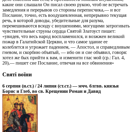
какие они слышали Он писал своею рукою, чтоб не встречать
замедления и перерывов со стороны переписчика,— и все
Послание, точно, есть воодушевленная, непрерывно текущая
речь, в которой доводы, убедительные для разума,
перемешиваются всюду с внушениями, могущими затрогивать
чувствительные струны сердца Святой Златоуст пишет:
«увидев, что весь народ воспламенился, и возжжен великий
пожар в Галатийской Церкви, и что самое здание ее
колеблется и угрожает падением, — Апостол, и справедливым
гневом, и скорбию объятый, — ибо он и сие объявил, говоря:
хотел же бых прийти к вам, и изменити глас мой
(ср.: Гал. 4,
20),— пишет сие Послание, отвечая на все обвинения»
Святі воїни
6 серпня (н.ст.) / 24 липня (ст.ст.) — мчч. блгвв. князья
Борис и Глеб, во св. Крещении Роман и Давид