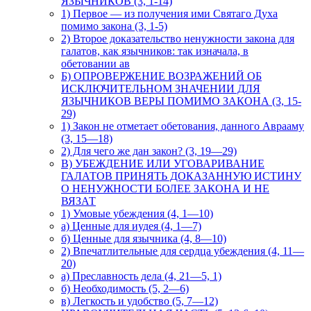
ЯЗЫЧНИКОВ (3, 1-14)
1) Первое — из получения ими Святаго Духа
помимо закона (3, 1-5)
2) Второе доказательство ненужности закона для
галатов, как язычников: так изначала, в
обетовании ав
Б) ОПРОВЕРЖЕНИЕ ВОЗРАЖЕНИЙ ОБ
ИСКЛЮЧИТЕЛЬНОМ ЗНАЧЕНИИ ДЛЯ
ЯЗЫЧНИКОВ ВЕРЫ ПОМИМО ЗАКОНА (3, 15-
29)
1) Закон не отметает обетования, данного Аврааму
(3, 15—18)
2) Для чего же дан закон? (3, 19—29)
В) УБЕЖДЕНИЕ ИЛИ УГОВАРИВАНИЕ
ГАЛАТОВ ПРИНЯТЬ ДОКАЗАННУЮ ИСТИНУ
О НЕНУЖНОСТИ БОЛЕЕ ЗАКОНА И НЕ
ВЯЗАТ
1) Умовые убеждения (4, 1—10)
а) Ценные для иудея (4, 1—7)
б) Ценные для язычника (4, 8—10)
2) Впечатлительные для сердца убеждения (4, 11—
20)
а) Преславность дела (4, 21—5, 1)
б) Необходимость (5, 2—6)
в) Легкость и удобство (5, 7—12)