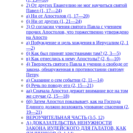
2) От других Евангелию не мог научиться святой
Павел (1, 17—24)
а) Ни от Апостолов (1, 17—20)
б) Ни от других (1, 21—24)
3) О согласии учения святого Павла с учением
прочих Апостолов, что торжественно утверждено
на Апосто
а) Побуждение и цель хождения в Иерусалим (2, 1
—2)
б) Как был принят христианами там? (2, 3—5)
в) Как отнеслись к нему Апостолы? (2, 6—10)
4) Твердость святого Павла в учении о свободе от
закона, обнаруженная в противостании святому
Петру,
а) Сказание о сем событии (2, 11—14)
б) Речь по поводу его (2, 15—21)
аа) Сначала Апостол держит внимание все на том
же случае (2, 15—18)
бб) Затем Апостол показывает, как на Господа
Единого должно возложить упование спасения (2,
19—21)
ВЕРОУЧИТЕЛЬНАЯ ЧАСТЬ (3-5, 12)
А) ДОКАЗАТЕЛЬСТВА НЕНУЖНОСТИ
ЗАКОНА ИУДЕЙСКОГО ДЛЯ ГАЛАТОВ, КАК