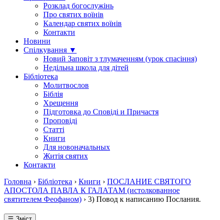
Розклад богослужінь
Про святих воїнів
Календар святих воїнів
Контакти
Новини
Спілкування ▼
Новий Заповіт з тлумаченням (урок спасіння)
Недільна школа для дітей
Бібліотека
Молитвослов
Біблія
Хрещення
Підготовка до Сповіді и Причастя
Проповіді
Статті
Книги
Для новоначальных
Житія святих
Контакти
Головна
›
Бібліотека
›
Книги
›
ПОСЛАНИЕ СВЯТОГО
АПОСТОЛА ПАВЛА К ГАЛАТАМ (истолкованное
святителем Феофаном)
›
3) Повод к написанию Послания.
☰ Зміст