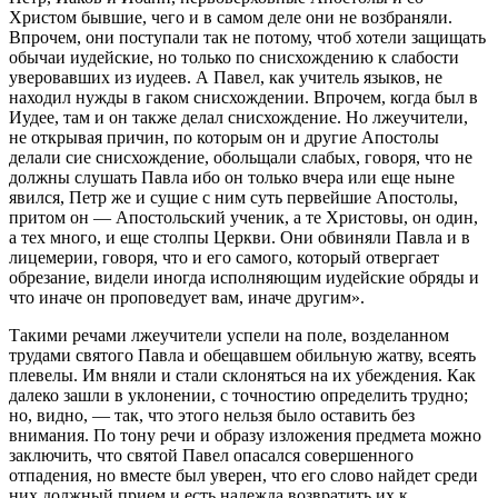
Христом бывшие, чего и в самом деле они не возбраняли.
Впрочем, они поступали так не потому, чтоб хотели защищать
обычаи иудейские, но только по снисхождению к слабости
уверовавших из иудеев. А Павел, как учитель языков, не
находил нужды в гаком снисхождении. Впрочем, когда был в
Иудее, там и он также делал снисхождение. Но лжеучители,
не открывая причин, по которым он и другие Апостолы
делали сие снисхождение, обольщали слабых, говоря, что не
должны слушать Павла ибо он только вчера или еще ныне
явился, Петр же и сущие с ним суть первейшие Апостолы,
притом он — Апостольский ученик, а те Христовы, он один,
а тех много, и еще столпы Церкви. Они обвиняли Павла и в
лицемерии, говоря, что и его самого, который отвергает
обрезание, видели иногда исполняющим иудейские обряды и
что иначе он проповедует вам, иначе другим».
Такими речами лжеучители успели на поле, возделанном
трудами святого Павла и обещавшем обильную жатву, всеять
плевелы. Им вняли и стали склоняться на их убеждения. Как
далеко зашли в уклонении, с точностию определить трудно;
но, видно, — так, что этого нельзя было оставить без
внимания. По тону речи и образу изложения предмета можно
заключить, что святой Павел опасался совершенного
отпадения, но вместе был уверен, что его слово найдет среди
них должный прием и есть надежда возвратить их к