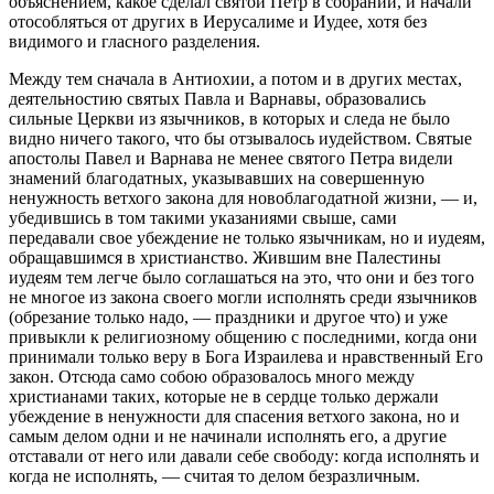
объяснением, какое сделал святой Петр в собрании, и начали
отособляться от других в Иерусалиме и Иудее, хотя без
видимого и гласного разделения.
Между тем сначала в Антиохии, а потом и в других местах,
деятельностию святых Павла и Варнавы, образовались
сильные Церкви из язычников, в которых и следа не было
видно ничего такого, что бы отзывалось иудейством. Святые
апостолы Павел и Варнава не менее святого Петра видели
знамений благодатных, указывавших на совершенную
ненужность ветхого закона для новоблагодатной жизни, — и,
убедившись в том такими указаниями свыше, сами
передавали свое убеждение не только язычникам, но и иудеям,
обращавшимся в христианство. Жившим вне Палестины
иудеям тем легче было соглашаться на это, что они и без того
не многое из закона своего могли исполнять среди язычников
(обрезание только надо, — праздники и другое что) и уже
привыкли к религиозному общению с последними, когда они
принимали только веру в Бога Израилева и нравственный Его
закон. Отсюда само собою образовалось много между
христианами таких, которые не в сердце только держали
убеждение в ненужности для спасения ветхого закона, но и
самым делом одни и не начинали исполнять его, а другие
отставали от него или давали себе свободу: когда исполнять и
когда не исполнять, — считая то делом безразличным.