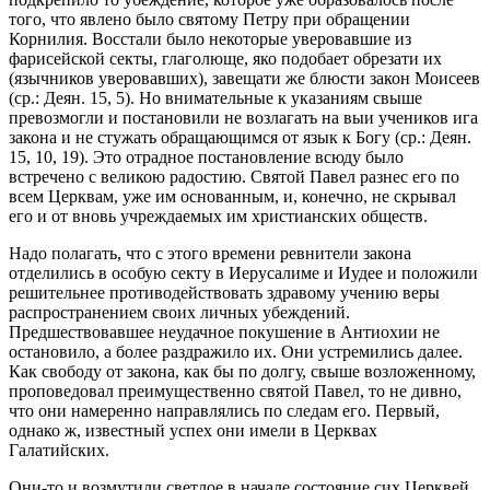
того, что явлено было святому Петру при обращении
Корнилия. Восстали было некоторые уверовавшие из
фарисейской секты,
глаголюще, яко подобает обрезати их
(язычников уверовавших),
завещати же блюсти закон Моисеев
(ср.: Деян. 15, 5). Но внимательные к указаниям свыше
превозмогли и постановили не возлагать на выи учеников ига
закона и не
стужать обращающимся от язык к Богу
(ср.: Деян.
15, 10, 19). Это отрадное постановление всюду было
встречено с великою радостию. Святой Павел разнес его по
всем Церквам, уже им основанным, и, конечно, не скрывал
его и от вновь учреждаемых им христианских обществ.
Надо полагать, что с этого времени ревнители закона
отделились в особую секту в Иерусалиме и Иудее и положили
решительнее противодействовать здравому учению веры
распространением своих личных убеждений.
Предшествовавшее неудачное покушение в Антиохии не
остановило, а более раздражило их. Они устремились далее.
Как свободу от закона, как бы по долгу, свыше возложенному,
проповедовал преимущественно святой Павел, то не дивно,
что они намеренно направлялись по следам его. Первый,
однако ж, известный успех они имели в Церквах
Галатийских.
Они-то и возмутили светлое в начале состояние сих Церквей.