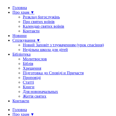
Головна
Про храм ▼
Розклад богослужінь
Про святих воїнів
Календар святих воїнів
Контакти
Новини
Спілкування ▼
Новий Заповіт з тлумаченням (урок спасіння)
Недільна школа для дітей
Бібліотека
Молитвослов
Біблія
Хрещення
Підготовка до Сповіді и Причастя
Проповіді
Статті
Книги
Для новоначальных
Житія святих
Контакти
Головна
Про храм ▼