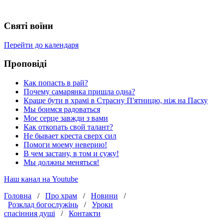
Святі воїни
Перейти до календаря
Проповіді
Как попасть в рай?
Почему самарянка пришла одна?
Краще бути в храмі в Страсну П'ятницю, ніж на Пасху
Мы боимся радоваться
Моє серце завжди з вами
Как откопать свой талант?
Не бывает креста сверх сил
Помоги моему неверию!
В чем застану, в том и сужу!
Мы должны меняться!
Наш канал на Youtube
Головна
/
Про храм
/
Новини
/
Розклад богослужінь
/
Уроки
спасінния душі
/
Контакти