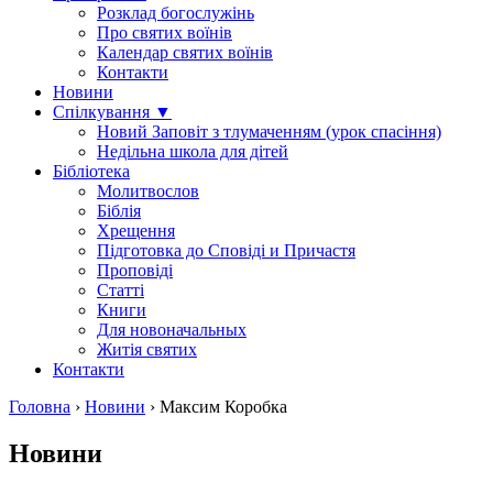
Розклад богослужінь
Про святих воїнів
Календар святих воїнів
Контакти
Новини
Спілкування ▼
Новий Заповіт з тлумаченням (урок спасіння)
Недільна школа для дітей
Бібліотека
Молитвослов
Біблія
Хрещення
Підготовка до Сповіді и Причастя
Проповіді
Статті
Книги
Для новоначальных
Житія святих
Контакти
Головна
›
Новини
›
Максим Коробка
Новини