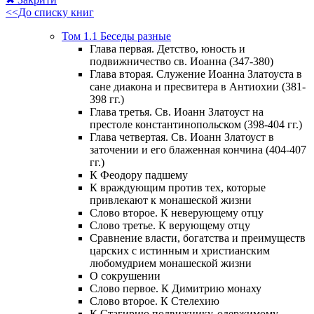
<<До списку книг
Том 1.1 Беседы разные
Глава первая. Детство, юность и
подвижничество св. Иоанна (347-380)
Глава вторая. Служение Иоанна Златоуста в
сане диакона и пресвитера в Антиохии (381-
398 гг.)
Глава третья. Св. Иоанн Златоуст на
престоле константинопольском (398-404 гг.)
Глава четвертая. Св. Иоанн Златоуст в
заточении и его блаженная кончина (404-407
гг.)
К Феодору падшему
К враждующим против тех, которые
привлекают к монашеской жизни
Слово второе. К неверующему отцу
Слово третье. К верующему отцу
Сравнение власти, богатства и преимуществ
царских с истинным и христианским
любомудрием монашеской жизни
О сокрушении
Слово первое. К Димитрию монаху
Слово второе. К Стелехию
К Стагирию подвижнику, одержимому