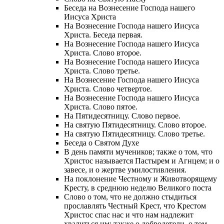
Беседа на Вознесение Господа нашего
Иисуса Христа
На Вознесение Господа нашего Иисуса
Христа. Беседа первая.
На Вознесение Господа нашего Иисуса
Христа. Слово второе.
На Вознесение Господа нашего Иисуса
Христа. Слово третье.
На Вознесение Господа нашего Иисуса
Христа. Слово четвертое.
На Вознесение Господа нашего Иисуса
Христа. Слово пятое.
На Пятидесятницу. Слово первое.
На святую Пятидесятницу. Слово второе.
На святую Пятидесятницу. Слово третье.
Беседа о Святом Духе
В день памяти мучеников; также о том, что
Христос называется Пастырем и Агнцем; и о
завесе, и о жертве умилостивления.
На поклонение Честному и Животворящему
Кресту, в среднюю неделю Великого поста
Слово о том, что не должно стыдиться
прославлять Честный Крест, что Крестом
Христос спас нас и что нам надлежит
хвалиться им; также о добродетели, о том,