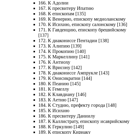
166. К Адолии
167. К пресвитеру Ипатию
168. К епископам [135]
169. К Венерию, епископу медиоланскому
170. К Исихию, епископу салонскому [136]
171. К Гавденцию, епископу брешийскому
[137]
172. К диакониссе Пентадии [138]
173. К Алипию [139]
174. К Прокопию [140]
175. К Маркеллину [141]
176. К Антиоху
177. К Врисону [142]
178. К диакониссе Ампрукле [143]
179. К Онисикратии [144]
180. К Пеанию [145]
181. К Гемеллу
182. К Клавдиану [146]
183. К Аетию [147]
184. К Студию, префекту города [148]
185. К Исихию
186. К пресвитеру Даниилу
187. К Каллистрату, епископу исаврийскому
188. К Геркулию [149]
189. К епископу Кириаку