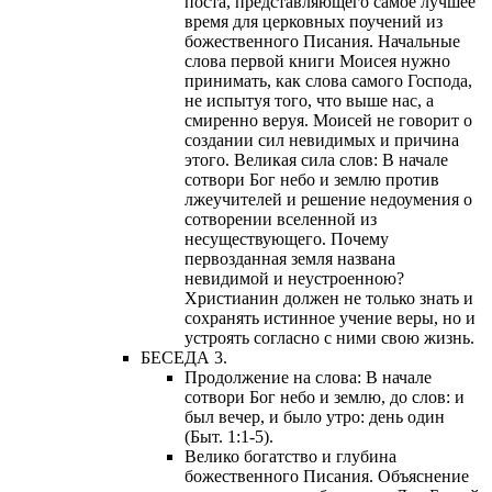
поста, представляющего самое лучшее
время для церковных поучений из
божественного Писания. Начальные
слова первой книги Моисея нужно
принимать, как слова самого Господа,
не испытуя того, что выше нас, а
смиренно веруя. Моисей не говорит о
создании сил невидимых и причина
этого. Великая сила слов: В начале
сотвори Бог небо и землю против
лжеучителей и решение недоумения о
сотворении вселенной из
несуществующего. Почему
первозданная земля названа
невидимой и неустроенною?
Христианин должен не только знать и
сохранять истинное учение веры, но и
устроять согласно с ними свою жизнь.
БЕСЕДА 3.
Продолжение на слова: В начале
сотвори Бог небо и землю, до слов: и
был вечер, и было утро: день один
(Быт. 1:1-5).
Велико богатство и глубина
божественного Писания. Объяснение