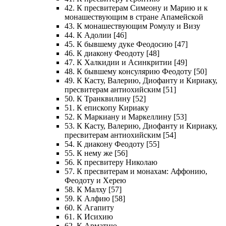
42. К пресвитерам Симеону и Марию и к
монашествующим в стране Апамейской
43. К монашествующим Ромулу и Визу
44. К Адолии [46]
45. К бывшему дуке Феодосию [47]
46. К диакону Феодоту [48]
47. К Халкидии и Асинкритии [49]
48. К бывшему консулярию Феодоту [50]
49. К Касту, Валерию, Диофанту и Кириаку,
пресвитерам антиохийским [51]
50. К Транквилину [52]
51. К епископу Кириаку
52. К Маркиану и Маркеллину [53]
53. К Касту, Валерию, Диофанту и Кириаку,
пресвитерам антиохийским [54]
54. К диакону Феодоту [55]
55. К нему же [56]
56. К пресвитеру Николаю
57. К пресвитерам и монахам: Аффонию,
Феодоту и Херею
58. К Малху [57]
59. К Алфию [58]
60. К Агапиту
61. К Исихию
62. К Арматию