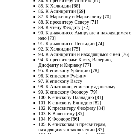
84. К пресвитеру Ипатию [67]
85. К Халкидии [68]
86. К Асинкритии [69]
87. К Маркиану и Маркеллину [70]
88. К пресвитеру Северу [71]
89. К чтецу Феодоту [72]
90. К диакониссе Ампрукле и находящимся с
нею [73]
91. К диакониссе Пентадии [74]
92. К Халкидии [75]
93. К Асинкритии и находящимся с ней [76]
94. К пресвитерам: Касту, Валерию,
Диофанту и Кириаку [77]
95. К епископу Урбицию [78]
96. К епископу Руфину
97. К епископу Вассу
98. К Анатолию, епископу аданскому
99. К епископу Феодору [79]
100. К епископу Палладию [81]
101. К епископу Елпидию [82]
102. К пресвитеру Феофилу [84]
103. К Валентину [85]
104. К Феодоре [86]
105. К епископам и пресвитерам,
находящимся в заключении [87]