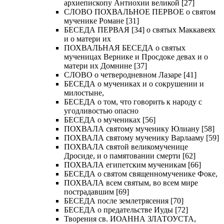
архиепископу Антиохии великой [27]
СЛОВО ПОХВАЛЬНОЕ ПЕРВОЕ о святом
мученике Романе [31]
БЕСЕДА ПЕРВАЯ [34] о святых Маккавеях
и о матери их
ПОХВАЛЬНАЯ БЕСЕДА о святых
мученицах Вернике и Просдоке девах и о
матери их Домнине [37]
СЛОВО о четверодневном Лазаре [41]
БЕСЕДА о мучениках и о сокрушении и
милостыне,
БЕСЕДА о том, что говорить к народу с
угодливостью опасно
БЕСЕДА о мучениках [56]
ПОХВАЛА святому мученику Юлиану [58]
ПОХВАЛА святому мученику Варлааму [59]
ПОХВАЛА святой великомученице
Дросиде, и о памятовании смерти [62]
ПОХВАЛА египетским мученикам [66]
БЕСЕДА о святом священномученике Фоке,
ПОХВАЛА всем святым, во всем мире
пострадавшим [69]
БЕСЕДА после землетрясения [70]
БЕСЕДА о предательстве Иуды [72]
Творения св. ИОАННА ЗЛАТОУСТА,