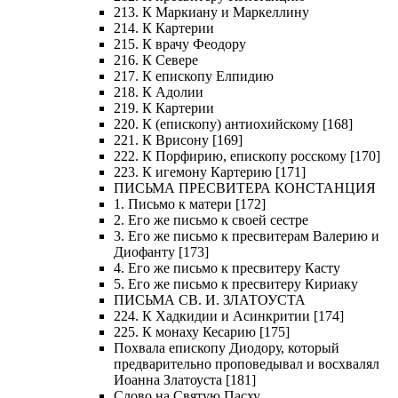
213. К Маркиану и Маркеллину
214. К Картерии
215. К врачу Феодору
216. К Севере
217. К епископу Елпидию
218. К Адолии
219. К Картерии
220. К (епископу) антиохийскому [168]
221. К Врисону [169]
222. К Порфирию, епископу росскому [170]
223. К игемону Картерию [171]
ПИСЬМА ПРЕСВИТЕРА КОНСТАНЦИЯ
1. Письмо к матери [172]
2. Его же письмо к своей сестре
3. Его же письмо к пресвитерам Валерию и
Диофанту [173]
4. Его же письмо к пресвитеру Касту
5. Его же письмо к пресвитеру Кириаку
ПИСЬМА СВ. И. ЗЛАТОУСТА
224. К Хадкидии и Асинкритии [174]
225. К монаху Кесарию [175]
Похвала епископу Диодору, который
предварительно проповедывал и восхвалял
Иоанна Златоуста [181]
Слово на Святую Пасху