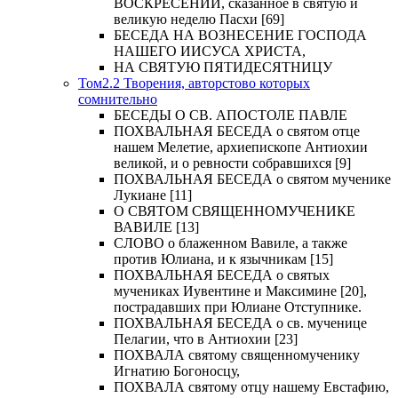
ВОСКРЕСЕНИИ, сказанное в святую и
великую неделю Пасхи [69]
БЕСЕДА НА ВОЗНЕСЕНИЕ ГОСПОДА
НАШЕГО ИИСУСА ХРИСТА,
НА СВЯТУЮ ПЯТИДЕСЯТНИЦУ
Том2.2 Творения, авторстово которых
сомнительно
БЕСЕДЫ О СВ. АПОСТОЛЕ ПАВЛЕ
ПОХВАЛЬНАЯ БЕСЕДА о святом отце
нашем Мелетие, архиепископе Антиохии
великой, и о ревности собравшихся [9]
ПОХВАЛЬНАЯ БЕСЕДА о святом мученике
Лукиане [11]
О СВЯТОМ СВЯЩЕННОМУЧЕНИКЕ
ВАВИЛЕ [13]
СЛОВО о блаженном Вавиле, а также
против Юлиана, и к язычникам [15]
ПОХВАЛЬНАЯ БЕСЕДА о святых
мучениках Иувентине и Максимине [20],
пострадавших при Юлиане Отступнике.
ПОХВАЛЬНАЯ БЕСЕДА о св. мученице
Пелагии, что в Антиохии [23]
ПОХВАЛА святому священномученику
Игнатию Богоносцу,
ПОХВАЛА святому отцу нашему Евстафию,