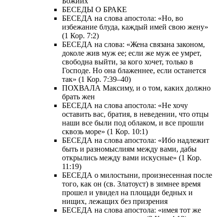
Божиих
БЕСЕДЫ О БРАКЕ
БЕСЕДА на слова апостола: «Но, во
избежание блуда, каждый имей свою жену»
(1 Кор. 7:2)
БЕСЕДА на слова: «Жена связана законом,
доколе жив муж ее; если же муж ее умрет,
свободна выйти, за кого хочет, только в
Господе. Но она блаженнее, если останется
так» (1 Кор. 7:39–40)
ПОХВАЛА Максиму, и о том, каких должно
брать жен
БЕСЕДА на слова апостола: «Не хочу
оставить вас, братия, в неведении, что отцы
наши все были под облаком, и все прошли
сквозь море» (1 Кор. 10:1)
БЕСЕДА на слова апостола: «Ибо надлежит
быть и разномыслиям между вами, дабы
открылись между вами искусные» (1 Кор.
11:19)
БЕСЕДА о милостыни, произнесенная после
того, как он (св. Златоуст) в зимнее время
прошел и увидел на площади бедных и
нищих, лежащих без призрения
БЕСЕДА на слова апостола: «имея тот же