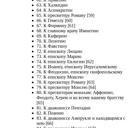
63. К Халкидии
64. К Асинкритии
65. К пресвитеру Роману [59]
66. К Гемеллу [60]
67. К Фирмину [61]
68. К главному врачу Имнитию
69. К Кифирию
70. К Леонтию
71. К Фавстину
72. К епископу Люцию
73. К епископу Марию
74. К епископу Евлогию [62]
75. К Иоанну, епископу Иерусалимскому
76. К Феодосию, епископу скифопольскому
77. К епископу Моисею
78. К пресвитеру Роману [63]
79. К пресвитеру Моисею [64]
80. К пресвитерам монахам: Аффонию,
Феодоту, Херею и ко всему вашему братству
[65]
81. К диакониссе Пентадии
82. К Пеанию
83. К диакониссе Ампрукле и находящимся с
нею [66]