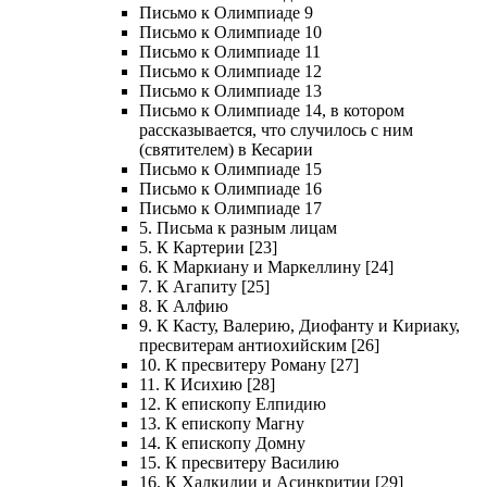
Письмо к Олимпиаде 9
Письмо к Олимпиаде 10
Письмо к Олимпиаде 11
Письмо к Олимпиаде 12
Письмо к Олимпиаде 13
Письмо к Олимпиаде 14, в котором
рассказывается, что случилось с ним
(святителем) в Кесарии
Письмо к Олимпиаде 15
Письмо к Олимпиаде 16
Письмо к Олимпиаде 17
5. Письма к разным лицам
5. К Картерии [23]
6. К Маркиану и Маркеллину [24]
7. К Агапиту [25]
8. К Алфию
9. К Касту, Валерию, Диофанту и Кириаку,
пресвитерам антиохийским [26]
10. К пресвитеру Роману [27]
11. К Исихию [28]
12. К епископу Елпидию
13. К епископу Магну
14. К епископу Домну
15. К пресвитеру Василию
16. К Халкидии и Асинкритии [29]