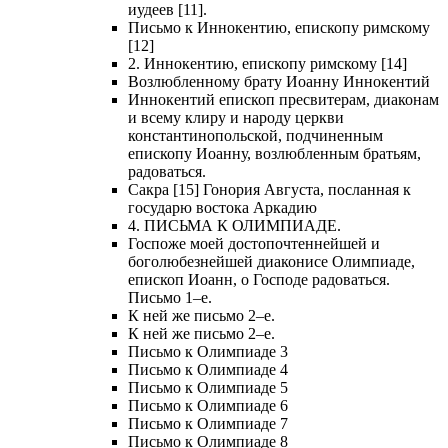
иудеев [11].
Письмо к Иннокентию, епископу римскому
[12]
2. Иннокентию, епископу римскому [14]
Возлюбленному брату Иоанну Иннокентий
Иннокентий епископ пресвитерам, диаконам
и всему клиру и народу церкви
константинопольской, подчиненным
епископу Иоанну, возлюбленным братьям,
радоваться.
Сакра [15] Гонория Августа, посланная к
государю востока Аркадию
4. ПИСЬМА К ОЛИМПИАДЕ.
Госпоже моей достопочтеннейшей и
боголюбезнейшей диаконисе Олимпиаде,
епископ Иоанн, о Господе радоваться.
Письмо 1–е.
К ней же письмо 2–е.
К ней же письмо 2–е.
Письмо к Олимпиаде 3
Письмо к Олимпиаде 4
Письмо к Олимпиаде 5
Письмо к Олимпиаде 6
Письмо к Олимпиаде 7
Письмо к Олимпиаде 8