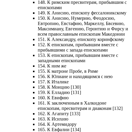
148. К римским пресвитерам, прибывшим с
епископами
149. К Анисию, епископу фессалоникскому
150. К Анисию, Нумерию, Феодосию,
Евтропию, Евстафию, Маркеллу, Бвсевию,
Максимиану, Евгению, Геронтию и Фирсу и
всем православным епископам Македонии
151. К Александру, епископу коринфскому
152. К епископам, прибывшим вместе с
прибывшими с запада епископами
153. К епископам, прибывшим вместе с
западными епископами
154. К ним же
155. К матроне Пробе, в Риме
156. К Юлиане и находящимся с нею
157. К Италике
158. К Монцию [130]
159. К Елладию [131]
160. К Евифию
161. К заключенным в Халкидоне
епископам, пресвитерам и диаконам [132]
162. К Агапиту [133]
163. К Исихию
164. К Артемидору
165. К Евфалии [134]