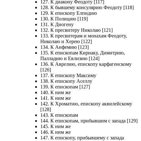
127. К диакону Феодоту [117]
128. К бывшему консулярию Феодоту [118]
129. К епископу Елпидию
130. К Полицию [119]
131. К Диогену
132. К пресвитеру Николаю [121]
133. К пресвитерам и монахам Феодоту,
Николаю и Херею [122]
134. К Анфемию [123]
135. К епископам Кириаку, Димитрию,
Палладию и Евлизию [124]
136. К Аврелию, епископу карфагенскому
[126]
137. К епископу Максиму
138. К епископу Аселлу
139. К епископам [127]
140. К ним же
141. К ним же
142. К Хроматию, епископу аквилейскому
[128]
143. К епископам
144. К епископам, прибывшим с запада [129]
145. К ним же
146. К ним же
147. К епископу, прибывшему с запада