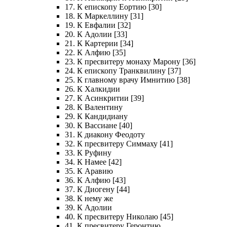
17. К епископу Еортию [30]
18. К Маркеллину [31]
19. К Евфалии [32]
20. К Адолии [33]
21. К Картерии [34]
22. К Алфию [35]
23. К пресвитеру монаху Марону [36]
24. К епископу Транквилину [37]
25. К главному врачу Имнитию [38]
26. К Халкидии
27. К Асинкритии [39]
28. К Валентину
29. К Кандидиану
30. К Вассиане [40]
31. К диакону Феодоту
32. К пресвитеру Симмаху [41]
33. К Руфину
34. К Намее [42]
35. К Аравию
36. К Алфию [43]
37. К Диогену [44]
38. К нему же
39. К Адолии
40. К пресвитеру Николаю [45]
41. К пресвитеру Геронтию