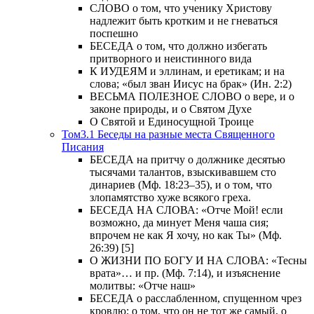
СЛОВО о том, что ученику Христову
надлежит быть кротким и не гневаться
поспешно
БЕСЕДА о том, что должно избегать
притворного и неистинного вида
К ИУДЕЯМ и эллинам, и еретикам; и на
слова; «был зван Иисус на брак» (Ин. 2:2)
ВЕСЬМА ПОЛЕЗНОЕ СЛОВО о вере, и о
законе природы, и о Святом Духе
О Святой и Единосущной Троице
Том3.1 Беседы на разные места Священного
Писания
БЕСЕДА на притчу о должнике десятью
тысячами талантов, взыскивавшем сто
динариев (Мф. 18:23–35), и о том, что
злопамятство хуже всякого греха.
БЕСЕДА НА СЛОВА: «Отче Мой! если
возможно, да минует Меня чаша сия;
впрочем не как Я хочу, но как Ты» (Мф.
26:39) [5]
О ЖИЗНИ ПО БОГУ И НА СЛОВА: «Тесны
врата»… и пр. (Мф. 7:14), и изъяснение
молитвы: «Отче наш»
БЕСЕДА о расслабленном, спущенном чрез
кровлю; о том, что он не тот же самый, о