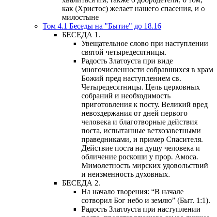
как (Христос) желает нашего спасения, и о
милостыне
Том 4.1 Беседы на "Бытие" до 18.16
БЕСЕДА 1.
Увещательное слово при наступлении
святой четыредесятницы.
Радость Златоуста при виде
многочисленности собравшихся в храм
Божий пред наступлением св.
Четыредесятницы. Цель церковных
собраний и необходимость
приготовления к посту. Великий вред
невоздержания от дней первого
человека и благотворные действия
поста, испытанные ветхозаветными
праведниками, и пример Спасителя.
Действие поста на душу человека и
обличение роскоши у прор. Амоса.
Мимолетность мирских удовольствий
и неизменность духовных.
БЕСЕДА 2.
На начало творения: “В начале
сотворил Бог небо и землю” (Быт. 1:1).
Радость Златоуста при наступлении