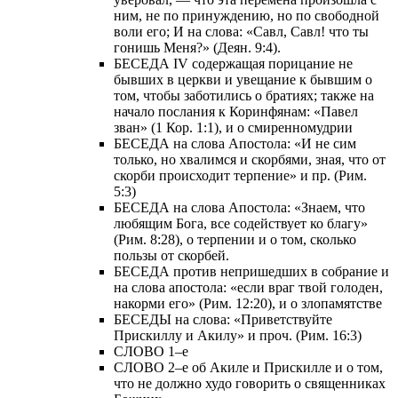
ним, не по принуждению, но по свободной
воли его; И на слова: «Савл, Савл! что ты
гонишь Меня?» (Деян. 9:4).
БЕСЕДА IV содержащая порицание не
бывших в церкви и увещание к бывшим о
том, чтобы заботились о братиях; также на
начало послания к Коринфянам: «Павел
зван» (1 Кор. 1:1), и о смиренномудрии
БЕСЕДА на слова Апостола: «И не сим
только, но хвалимся и скорбями, зная, что от
скорби происходит терпение» и пр. (Рим.
5:3)
БЕСЕДА на слова Апостола: «Знаем, что
любящим Бога, все содействует ко благу»
(Рим. 8:28), о терпении и о том, сколько
пользы от скорбей.
БЕСЕДА против непришедших в собрание и
на слова апостола: «если враг твой голоден,
накорми его» (Рим. 12:20), и о злопамятстве
БЕСЕДЫ на слова: «Приветствуйте
Прискиллу и Акилу» и проч. (Рим. 16:3)
СЛОВО 1–е
СЛОВО 2–е об Акиле и Прискилле и о том,
что не должно худо говорить о священниках