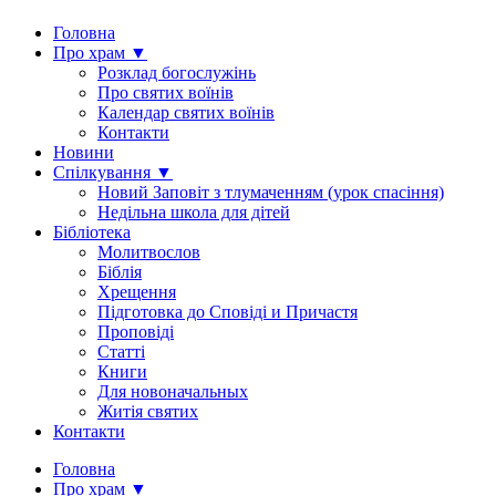
Головна
Про храм ▼
Розклад богослужінь
Про святих воїнів
Календар святих воїнів
Контакти
Новини
Спілкування ▼
Новий Заповіт з тлумаченням (урок спасіння)
Недільна школа для дітей
Бібліотека
Молитвослов
Біблія
Хрещення
Підготовка до Сповіді и Причастя
Проповіді
Статті
Книги
Для новоначальных
Житія святих
Контакти
Головна
Про храм ▼