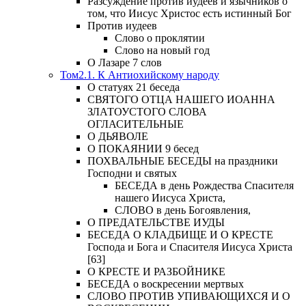
Разсуждение против иудеев и язычников о
том, что Иисус Христос есть истинный Бог
Против иудеев
Слово о проклятии
Слово на новый год
О Лазаре 7 слов
Том2.1. К Антиохийскому народу
О статуях 21 беседа
СВЯТОГО ОТЦА НАШЕГО ИОАННА
ЗЛАТОУСТОГО СЛОВА
ОГЛАСИТЕЛЬНЫЕ
О ДЬЯВОЛЕ
О ПОКАЯНИИ 9 бесед
ПОХВАЛЬНЫЕ БЕСЕДЫ на праздники
Господни и святых
БЕСЕДА в день Рождества Спасителя
нашего Иисуса Христа,
СЛОВО в день Богоявления,
О ПРЕДАТЕЛЬСТВЕ ИУДЫ
БЕСЕДА О КЛАДБИЩЕ И О КРЕСТЕ
Господа и Бога и Спасителя Иисуса Христа
[63]
О КРЕСТЕ И РАЗБОЙНИКЕ
БЕСЕДА о воскресении мертвых
СЛОВО ПРОТИВ УПИВАЮЩИХСЯ И О