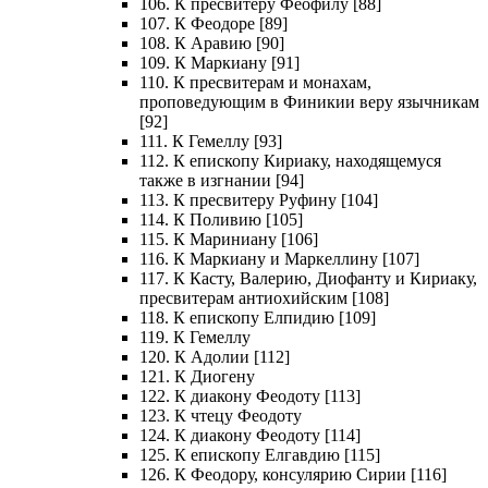
106. К пресвитеру Феофилу [88]
107. К Феодоре [89]
108. К Аравию [90]
109. К Маркиану [91]
110. К пресвитерам и монахам,
проповедующим в Финикии веру язычникам
[92]
111. К Гемеллу [93]
112. К епископу Кириаку, находящемуся
также в изгнании [94]
113. К пресвитеру Руфину [104]
114. К Поливию [105]
115. К Мариниану [106]
116. К Маркиану и Маркеллину [107]
117. К Касту, Валерию, Диофанту и Кириаку,
пресвитерам антиохийским [108]
118. К епископу Елпидию [109]
119. К Гемеллу
120. К Адолии [112]
121. К Диогену
122. К диакону Феодоту [113]
123. К чтецу Феодоту
124. К диакону Феодоту [114]
125. К епископу Елгавдию [115]
126. К Феодору, консулярию Сирии [116]