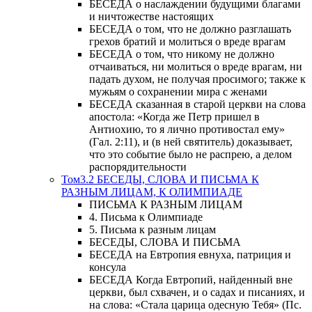
БЕСЕДА о наслаждении будущими благами
и ничтожестве настоящих
БЕСЕДА о том, что не должно разглашать
грехов братий и молиться о вреде врагам
БЕСЕДА о том, что никому не должно
отчаиваться, ни молиться о вреде врагам, ни
падать духом, не получая просимого; также к
мужьям о сохранении мира с женами
БЕСЕДА сказанная в старой церкви на слова
апостола: «Когда же Петр пришел в
Антиохию, то я лично противостал ему»
(Гал. 2:11), и (в ней святитель) доказывает,
что это событие было не распрею, а делом
распорядительности
Том3.2 БЕСЕДЫ, СЛОВА И ПИСЬМА К
РАЗНЫМ ЛИЦАМ, К ОЛИМПИАДЕ
ПИСЬМА К РАЗНЫМ ЛИЦАМ
4. Письма к Олимпиаде
5. Письма к разным лицам
БЕСЕДЫ, СЛОВА И ПИСЬМА
БЕСЕДА на Евтропия евнуха, патриция и
консула
БЕСЕДА Когда Евтропий, найденный вне
церкви, был схвачен, и о садах и писаниях, и
на слова: «Стала царица одесную Тебя» (Пс.