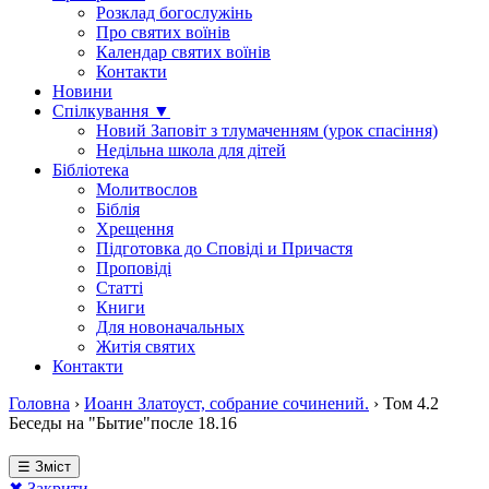
Розклад богослужінь
Про святих воїнів
Календар святих воїнів
Контакти
Новини
Спілкування ▼
Новий Заповіт з тлумаченням (урок спасіння)
Недільна школа для дітей
Бібліотека
Молитвослов
Біблія
Хрещення
Підготовка до Сповіді и Причастя
Проповіді
Статті
Книги
Для новоначальных
Житія святих
Контакти
Головна
›
Иоанн Златоуст, собрание сочинений.
›
Том 4.2
Беседы на "Бытие"после 18.16
☰ Зміст
✖ Закрити