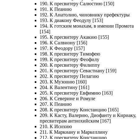
190. К пресвитеру Салюстию [150]
191. К Пеанию
192. К Анатолию, чиновнику префектуры
193. К диакону Феодулу [153]
194. К готским монахам, в имении Промота
[154]
195. К пресвитеру Акакию [155]
196. К Салвиону [156]
197. К Феодору [157]
198. К пресвитеру Тимофею
199. К пресвитеру Феофилу
200. К пресвитеру Филиппу
201. К пресвитеру Севастиану [159]
202. К пресвитеру Пелагию
203. К Музонию [160]
204. К Валентину [161]
205. К пресвитеру Евфимию [163]
206. К Северине и Ромуле
207. К Пеанию
208. К пресвитеру Констанцию [165]
209. К Касту, Валерию, Диофанту и Кириаку,
пресвитерам антиохийским [167]
210. К Исихию
211. К Маркиану и Маркеллину
212. К пресвитеру Констанцию