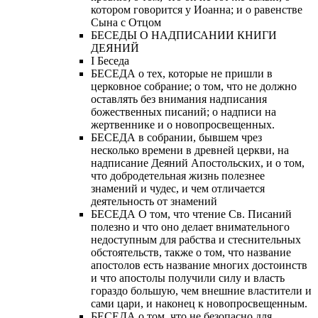
котором говорится у Иоанна; и о равенстве
Сына с Отцом
БЕСЕДЫ О НАДПИСАНИИ КНИГИ
ДЕЯНИЙ
Ι Беседа
БЕСЕДА о тех, которые не пришли в
церковное собрание; о том, что не должно
оставлять без внимания надписания
божественных писаний; о надписи на
жертвеннике и о новопросвещенных.
БЕСЕДА в собрании, бывшем чрез
несколько времени в древней церкви, на
надписание Деяний Апостольских, и о том,
что добродетельная жизнь полезнее
знамений и чудес, и чем отличается
деятельность от знамений
БЕСЕДА О том, что чтение Св. Писаний
полезно и что оно делает внимательного
недоступным для рабства и стеснительных
обстоятельств, также о том, что название
апостолов есть название многих достоинств
и что апостолы получили силу и власть
гораздо большую, чем внешние властители и
сами цари, и наконец к новопросвещенным.
БЕСЕДА о том, что не безопасно для