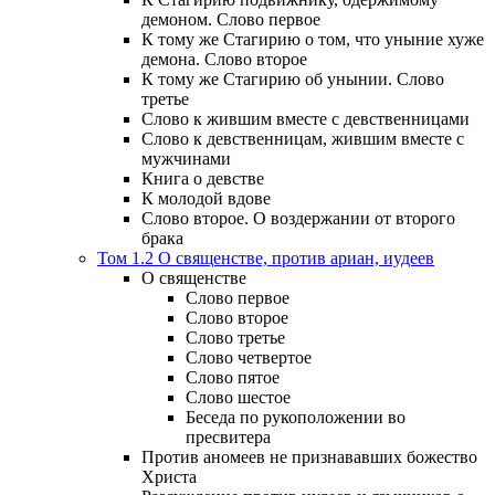
демоном. Слово первое
К тому же Стагирию о том, что уныние хуже
демона. Слово второе
К тому же Стагирию об унынии. Слово
третье
Слово к жившим вместе с девственницами
Слово к девственницам, жившим вместе с
мужчинами
Книга о девстве
К молодой вдове
Слово второе. О воздержании от второго
брака
Том 1.2 О священстве, против ариан, иудеев
О священстве
Слово первое
Слово второе
Слово третье
Слово четвертое
Слово пятое
Слово шестое
Беседа по рукоположении во
пресвитера
Против аномеев не признававших божество
Христа