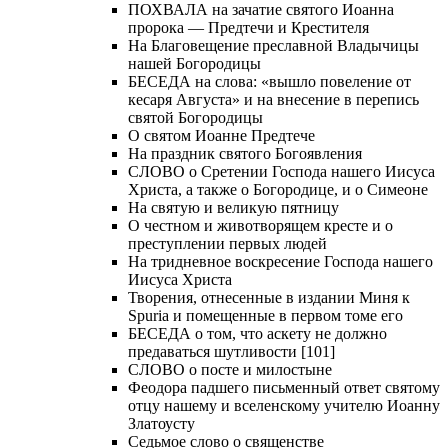
ПОХВАЛА на зачатие святого Иоанна
пророка — Предтечи и Крестителя
На Благовещение преславной Владычицы
нашей Богородицы
БЕСЕДА на слова: «вышло повеление от
кесаря Августа» и на внесение в перепись
святой Богородицы
О святом Иоанне Предтече
На праздник святого Богоявления
СЛОВО о Сретении Господа нашего Иисуса
Христа, а также о Богородице, и о Симеоне
На святую и великую пятницу
О честном и животворящем кресте и о
преступлении первых людей
На тридневное воскресение Господа нашего
Иисуса Христа
Творения, отнесенные в издании Миня к
Spuria и помещенные в первом томе его
БЕСЕДА о том, что аскету не должно
предаваться шутливости [101]
СЛОВО о посте и милостыне
Феодора падшего письменный ответ святому
отцу нашему и вселенскому учителю Иоанну
Златоусту
Седьмое слово о священстве