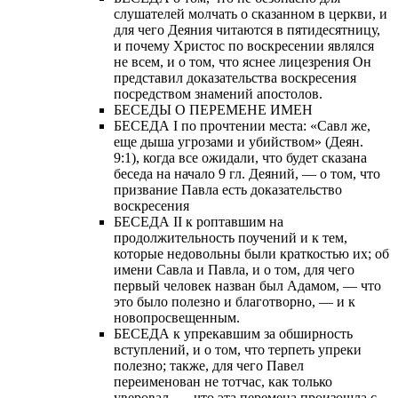
слушателей молчать о сказанном в церкви, и
для чего Деяния читаются в пятидесятницу,
и почему Христос по воскресении являлся
не всем, и о том, что яснее лицезрения Он
представил доказательства воскресения
посредством знамений апостолов.
БЕСЕДЫ О ПЕРЕМЕНЕ ИМЕН
БЕСЕДА I по прочтении места: «Савл же,
еще дыша угрозами и убийством» (Деян.
9:1), когда все ожидали, что будет сказана
беседа на начало 9 гл. Деяний, — о том, что
призвание Павла есть доказательство
воскресения
БЕСЕДА II к роптавшим на
продолжительность поучений и к тем,
которые недовольны были краткостью их; об
имени Савла и Павла, и о том, для чего
первый человек назван был Адамом, — что
это было полезно и благотворно, — и к
новопросвещенным.
БЕСЕДА к упрекавшим за обширность
вступлений, и о том, что терпеть упреки
полезно; также, для чего Павел
переименован не тотчас, как только
уверовал, — что эта перемена произошла с