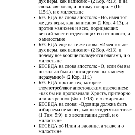
дух веры, как написано» (2 Кор. 4:13), и на
слова: «веровал, и потому говорил» (Пс.
115:1), и о милостыне
БЕСЕДА на слова апостола: «Но, имея тот
же дух веры, как написано» (2 Кор. 4:13), и
против манихеев и всех, порицающих
ветхий завет и отделяющих его от нового, и
о милостыне
БЕСЕДА еще на те же слова: «Имея тот же
дух веры, как написано» (2 Кор. 4:13), и
почему все вообще пользуются благами, и о
милостыне
БЕСЕДА на слова апостола: «О, если бы вы
несколько были снисходительны к моему
неразумию!» (2 Кор. 11:1)
БЕСЕДА против тех, которые
злоупотребляют апостольским изречением:
«как бы ни проповедали Христа, притворно
или искренно» (Флп. 1:18), и о смирении
БЕСЕДА на слова: «Вдовица должна быть
избираема не менее, как шестидесятилетняя»
(1 Тим. 5:9), и о воспитании детей, и о
милостыне
БЕСЕДА об Илии и вдовице, а также и о
милостыне