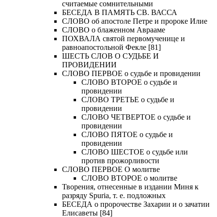
считаемые сомнительными
БЕСЕДА В ПАМЯТЬ СВ. ВАССА
СЛОВО об апостоле Петре и пророке Илие
СЛОВО о блаженном Аврааме
ПОХВАЛА святой первомученице и
равноапостольной Фекле [81]
ШЕСТЬ СЛОВ О СУДЬБЕ И
ПРОВИДЕНИИ
СЛОВО ПЕРВОЕ о судьбе и провидении
СЛОВО ВТОРОЕ о судьбе и
провидении
СЛОВО ТРЕТЬЕ о судьбе и
провидении
СЛОВО ЧЕТВЕРТОЕ о судьбе и
провидении
СЛОВО ПЯТОЕ о судьбе и
провидении
СЛОВО ШЕСТОЕ о судьбе или
против прожорливости
СЛОВО ПЕРВОЕ О молитве
СЛОВО ВТОРОЕ о молитве
Творения, отнесенные в издании Миня к
разряду Spuria, т. е. подложных
БЕСЕДА о пророчестве Захарии и о зачатии
Елисаветы [84]