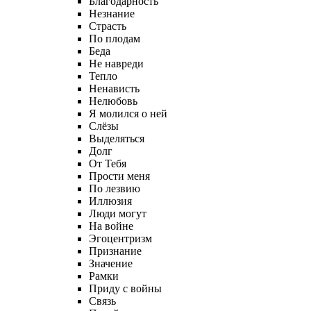
Благодарность
Незнание
Страсть
По плодам
Беда
Не навреди
Тепло
Ненависть
Нелюбовь
Я молился о ней
Слёзы
Выделяться
Долг
От Тебя
Прости меня
По лезвию
Иллюзия
Люди могут
На войне
Эгоцентризм
Признание
Значение
Рамки
Приду с войны
Связь