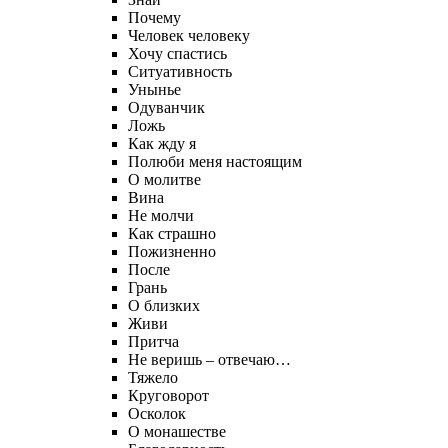
Почему
Человек человеку
Хочу спастись
Ситуативность
Унынье
Одуванчик
Ложь
Как жду я
Полюби меня настоящим
О молитве
Вина
Не молчи
Как страшно
Пожизненно
После
Грань
О близких
Живи
Притча
Не веришь – отвечаю…
Тяжело
Круговорот
Осколок
О монашестве