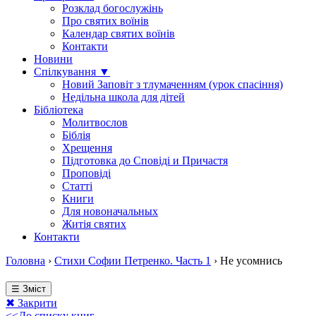
Розклад богослужінь
Про святих воїнів
Календар святих воїнів
Контакти
Новини
Спілкування ▼
Новий Заповіт з тлумаченням (урок спасіння)
Недільна школа для дітей
Бібліотека
Молитвослов
Біблія
Хрещення
Підготовка до Сповіді и Причастя
Проповіді
Статті
Книги
Для новоначальных
Житія святих
Контакти
Головна
›
Стихи Софии Петренко. Часть 1
›
Не усомнись
☰ Зміст
✖ Закрити
<<До списку книг