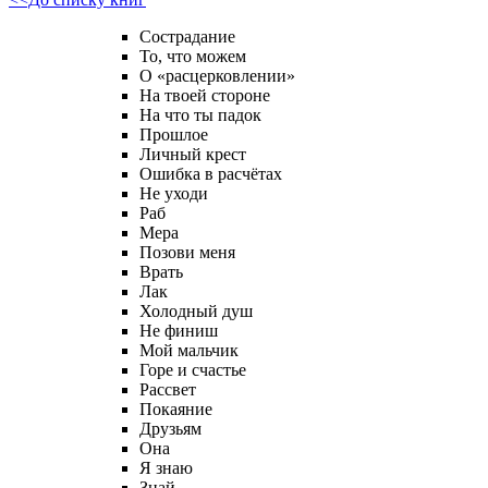
Сострадание
То, что можем
О «расцерковлении»
На твоей стороне
На что ты падок
Прошлое
Личный крест
Ошибка в расчётах
Не уходи
Раб
Мера
Позови меня
Врать
Лак
Холодный душ
Не финиш
Мой мальчик
Горе и счастье
Рассвет
Покаяние
Друзьям
Она
Я знаю
Знай