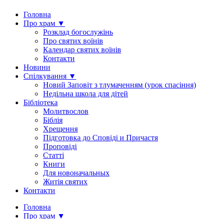
Головна
Про храм ▼
Розклад богослужінь
Про святих воїнів
Календар святих воїнів
Контакти
Новини
Спілкування ▼
Новий Заповіт з тлумаченням (урок спасіння)
Недільна школа для дітей
Бібліотека
Молитвослов
Біблія
Хрещення
Підготовка до Сповіді и Причастя
Проповіді
Статті
Книги
Для новоначальных
Житія святих
Контакти
Головна
Про храм ▼