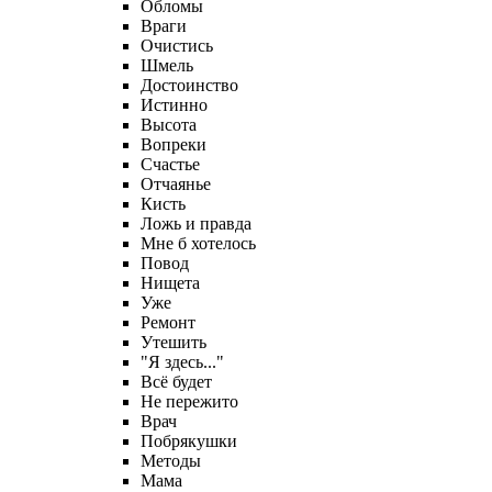
Обломы
Враги
Очистись
Шмель
Достоинство
Истинно
Высота
Вопреки
Счастье
Отчаянье
Кисть
Ложь и правда
Мне б хотелось
Повод
Нищета
Уже
Ремонт
Утешить
"Я здесь..."
Всё будет
Не пережито
Врач
Побрякушки
Методы
Мама