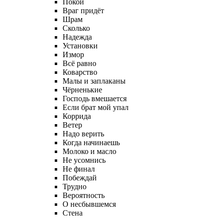
Покой
Враг придёт
Шрам
Сколько
Надежда
Установки
Измор
Всё равно
Коварство
Малы и заплаканы
Чёрненькие
Господь вмешается
Если брат мой упал
Коррида
Ветер
Надо верить
Когда начинаешь
Молоко и масло
Не усомнись
Не финал
Побеждай
Трудно
Вероятность
О несбывшемся
Стена