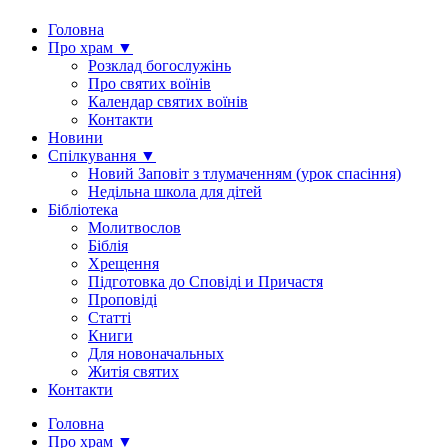
Головна
Про храм ▼
Розклад богослужінь
Про святих воїнів
Календар святих воїнів
Контакти
Новини
Спілкування ▼
Новий Заповіт з тлумаченням (урок спасіння)
Недільна школа для дітей
Бібліотека
Молитвослов
Біблія
Хрещення
Підготовка до Сповіді и Причастя
Проповіді
Статті
Книги
Для новоначальных
Житія святих
Контакти
Головна
Про храм ▼