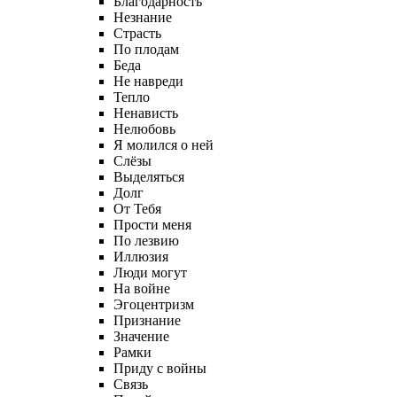
Благодарность
Незнание
Страсть
По плодам
Беда
Не навреди
Тепло
Ненависть
Нелюбовь
Я молился о ней
Слёзы
Выделяться
Долг
От Тебя
Прости меня
По лезвию
Иллюзия
Люди могут
На войне
Эгоцентризм
Признание
Значение
Рамки
Приду с войны
Связь