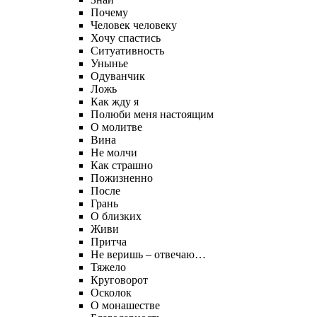
Почему
Человек человеку
Хочу спастись
Ситуативность
Унынье
Одуванчик
Ложь
Как жду я
Полюби меня настоящим
О молитве
Вина
Не молчи
Как страшно
Пожизненно
После
Грань
О близких
Живи
Притча
Не веришь – отвечаю…
Тяжело
Круговорот
Осколок
О монашестве