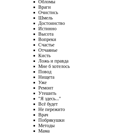
Обломы
Враги
Очистись
Шмель
Достоинство
Истинно
Высота
Вопреки
Счастье
Отчаянье
Кисть
Ложь и правда
Мне б хотелось
Повод
Нищета
Уже
Ремонт
Утешить
"Я здесь..."
Всё будет
Не пережито
Врач
Побрякушки
Методы
Мама