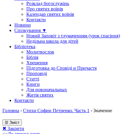
Розклад богослужінь
Про святих воїнів
Календар святих воїнів
Контакти
Новини
Спілкування ▼
Новий Заповіт з тлумаченням (урок спасіння)
Недільна школа для дітей
Бібліотека
Молитвослов
Біблія
Хрещення
Підготовка до Сповіді и Причастя
Проповіді
Статті
Книги
Для новоначальных
Житія святих
Контакти
Головна
›
Стихи Софии Петренко. Часть 1
›
Значение
☰ Зміст
✖ Закрити
<<До списку книг