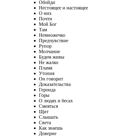
Обойди
Несто̀ящее и настоящее
О них
Почти
Мой Бог
Там
Немножечко
Предчувствие
Рупор
Молчание
Будем живы
Не жалко
Пламя
Утопия
Он говорит
Доказательства
Геронда
Горы
О людях и бесах
Смеяться
Щит
Слышать
Света
Как знаешь
Доверие