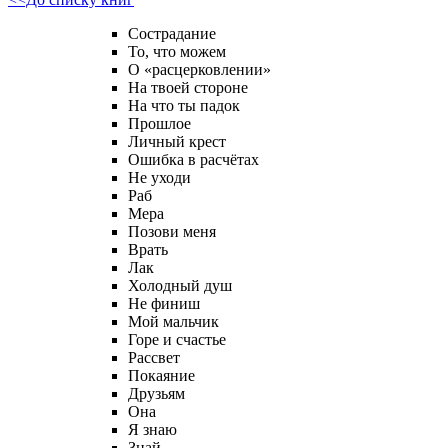
Сострадание
То, что можем
О «расцерковлении»
На твоей стороне
На что ты падок
Прошлое
Личный крест
Ошибка в расчётах
Не уходи
Раб
Мера
Позови меня
Врать
Лак
Холодный душ
Не финиш
Мой мальчик
Горе и счастье
Рассвет
Покаяние
Друзьям
Она
Я знаю
Знай