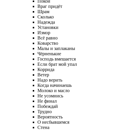
Покой
Враг придёт
Шрам
Сколько
Надежда
Установки
Измор
Всё равно
Коварство
Малы и заплаканы
Чёрненькие
Господь вмешается
Если брат мой упал
Коррида
Ветер
Надо верить
Когда начинаешь
Молоко и масло
Не усомнись
Не финал
Побеждай
Трудно
Вероятность
О несбывшемся
Стена