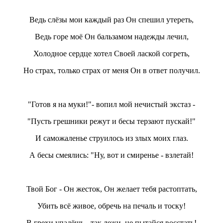
Ведь слёзы мои каждый раз Он спешил утереть,
Ведь горе моё Он бальзамом надежды лечил,
Холодное сердце хотел Своей лаской согреть,
Но страх, только страх от меня Он в ответ получил.
"Готов я на муки!"- вопил мой нечистый экстаз -
"Пусть грешники режут и бесы терзают пускай!"
И саможаленье струилось из злых моих глаз.
А бесы смеялись: "Ну, вот и смиренье - взлетай!
Твой Бог - Он жесток, Он желает тебя растоптать,
Убить всё живое, обречь на печаль и тоску!
В грехи упадёшь - так лежи, не пытайся восстать!