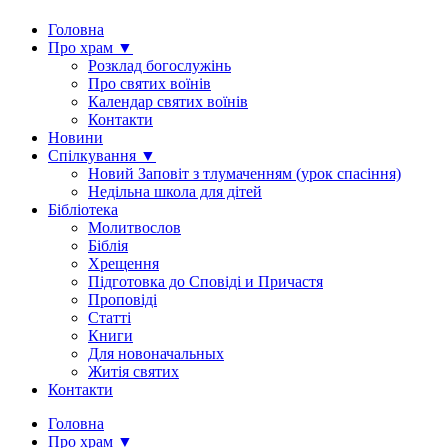
Головна
Про храм ▼
Розклад богослужінь
Про святих воїнів
Календар святих воїнів
Контакти
Новини
Спілкування ▼
Новий Заповіт з тлумаченням (урок спасіння)
Недільна школа для дітей
Бібліотека
Молитвослов
Біблія
Хрещення
Підготовка до Сповіді и Причастя
Проповіді
Статті
Книги
Для новоначальных
Житія святих
Контакти
Головна
Про храм ▼