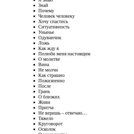
Знай
Почему
Человек человеку
Хочу спастись
Ситуативность
Унынье
Одуванчик
Ложь
Как жду я
Полюби меня настоящим
О молитве
Вина
Не молчи
Как страшно
Пожизненно
После
Грань
О близких
Живи
Притча
Не веришь – отвечаю…
Тяжело
Круговорот
Осколок