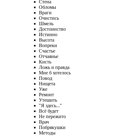
Стена
Обломы
Враги
Очистись
Шмель
Достоинство
Истинно
Высота
Вопреки
Счастье
Отчаянье
Кисть
Ложь и правда
Мне б хотелось
Повод
Нищета
Уже
Ремонт
Утешить
"Я здесь..."
Всё будет
Не пережито
Врач
Побрякушки
Методы