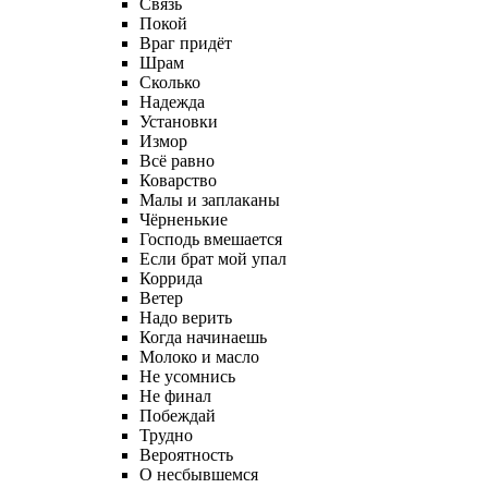
Связь
Покой
Враг придёт
Шрам
Сколько
Надежда
Установки
Измор
Всё равно
Коварство
Малы и заплаканы
Чёрненькие
Господь вмешается
Если брат мой упал
Коррида
Ветер
Надо верить
Когда начинаешь
Молоко и масло
Не усомнись
Не финал
Побеждай
Трудно
Вероятность
О несбывшемся