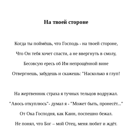
На твоей стороне
Когда ты поймёшь, что Господь - на твоей стороне,
Что Он тебя хочет спасти, а не ввергнуть в смолу,
Бесовсую ересь об Им непрощённой вине
Отвергнешь, забудешь и скажешь: "Насколько я глуп!
На жертвенник страха я тучных тельцов водружал.
"Авось откуплюсь"- думал я - "Может быть, пронесёт..."
От Ока Господня, как Каин, поспешно бежал.
Не понял, что Бог – мой Отец, меня любит и ждёт.