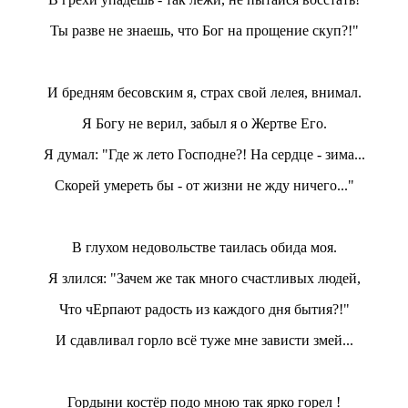
Ты разве не знаешь, что Бог на прощение скуп?!"
И бредням бесовским я, страх свой лелея, внимал.
Я Богу не верил, забыл я о Жертве Его.
Я думал: "Где ж лето Господне?! На сердце - зима...
Скорей умереть бы - от жизни не жду ничего..."
В глухом недовольстве таилась обида моя.
Я злился: "Зачем же так много счастливых людей,
Что чЕрпают радость из каждого дня бытия?!"
И сдавливал горло всё туже мне зависти змей...
Гордыни костёр подо мною так ярко горел !