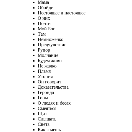
Мама
Обойди
Несто̀ящее и настоящее
О них
Почти
Мой Бог
Там
Немножечко
Предчувствие
Рупор
Молчание
Будем живы
Не жалко
Пламя
Утопия
Он говорит
Доказательства
Геронда
Горы
О людях и бесах
Смеяться
Щит
Слышать
Света
Как знаешь