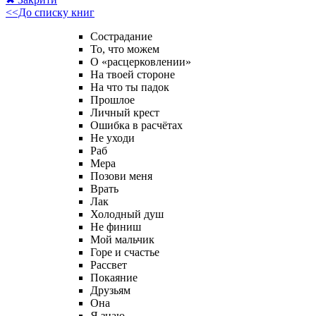
<<До списку книг
Сострадание
То, что можем
О «расцерковлении»
На твоей стороне
На что ты падок
Прошлое
Личный крест
Ошибка в расчётах
Не уходи
Раб
Мера
Позови меня
Врать
Лак
Холодный душ
Не финиш
Мой мальчик
Горе и счастье
Рассвет
Покаяние
Друзьям
Она
Я знаю