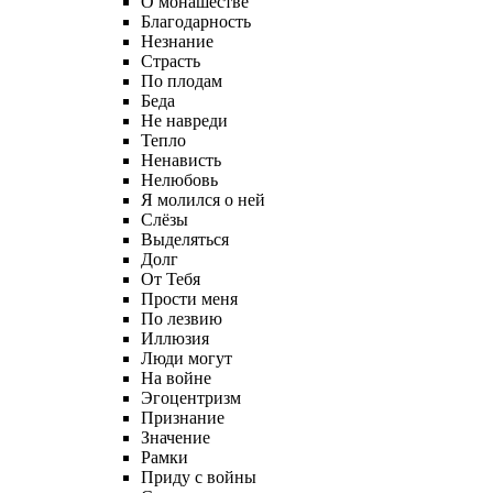
О монашестве
Благодарность
Незнание
Страсть
По плодам
Беда
Не навреди
Тепло
Ненависть
Нелюбовь
Я молился о ней
Слёзы
Выделяться
Долг
От Тебя
Прости меня
По лезвию
Иллюзия
Люди могут
На войне
Эгоцентризм
Признание
Значение
Рамки
Приду с войны