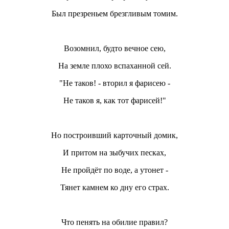
Был презреньем брезгливым томим.
Возомнил, будто вечное сею,
На земле плохо вспаханной сей.
"Не таков! - вторил я фарисею -
Не таков я, как тот фарисей!"
Но построивший карточный домик,
И притом на зыбучих песках,
Не пройдёт по воде, а утонет -
Тянет камнем ко дну его страх.
Что пенять на обилие правил?