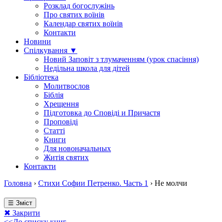
Розклад богослужінь
Про святих воїнів
Календар святих воїнів
Контакти
Новини
Спілкування ▼
Новий Заповіт з тлумаченням (урок спасіння)
Недільна школа для дітей
Бібліотека
Молитвослов
Біблія
Хрещення
Підготовка до Сповіді и Причастя
Проповіді
Статті
Книги
Для новоначальных
Житія святих
Контакти
Головна
›
Стихи Софии Петренко. Часть 1
›
Не молчи
☰ Зміст
✖ Закрити
<<До списку книг