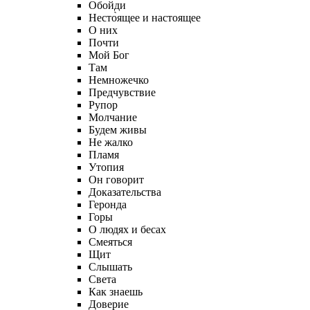
Обойди
Несто̀ящее и настоящее
О них
Почти
Мой Бог
Там
Немножечко
Предчувствие
Рупор
Молчание
Будем живы
Не жалко
Пламя
Утопия
Он говорит
Доказательства
Геронда
Горы
О людях и бесах
Смеяться
Щит
Слышать
Света
Как знаешь
Доверие