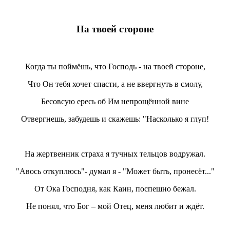
На твоей стороне
Когда ты поймёшь, что Господь - на твоей стороне,
Что Он тебя хочет спасти, а не ввергнуть в смолу,
Бесовсую ересь об Им непрощённой вине
Отвергнешь, забудешь и скажешь: "Насколько я глуп!
На жертвенник страха я тучных тельцов водружал.
"Авось откуплюсь"- думал я - "Может быть, пронесёт..."
От Ока Господня, как Каин, поспешно бежал.
Не понял, что Бог – мой Отец, меня любит и ждёт.