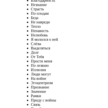
Благодарность
Незнание
Страсть
По плодам
Беда
Не навреди
Тепло
Ненависть
Нелюбовь
Я молился о ней
Слёзы
Выделяться
Долг
От Тебя
Прости меня
По лезвию
Иллюзия
Люди могут
На войне
Эгоцентризм
Признание
Значение
Рамки
Приду с войны
Связь