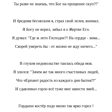
Ты разве не знаешь, что Бог на прощение скуп?!"
И бредням бесовским я, страх свой лелея, внимал.
Я Богу не верил, забыл я о Жертве Его.
Я думал: "Где ж лето Господне?! На сердце - зима...
Скорей умереть бы - от жизни не жду ничего..."
В глухом недовольстве таилась обида моя.
Я злился: "Зачем же так много счастливых людей,
Что чЕрпают радость из каждого дня бытия?!"
И сдавливал горло всё туже мне зависти змей...
Гордыни костёр подо мною так ярко горел !