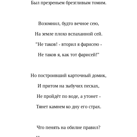
Был презреньем брезгливым томим.
Возомнил, будто вечное сею,
На земле плохо вспаханной сей.
"Не таков! - вторил я фарисею -
Не таков я, как тот фарисей!"
Но построивший карточный домик,
И притом на зыбучих песках,
Не пройдёт по воде, а утонет -
Тянет камнем ко дну его страх.
Что пенять на обилие правил?