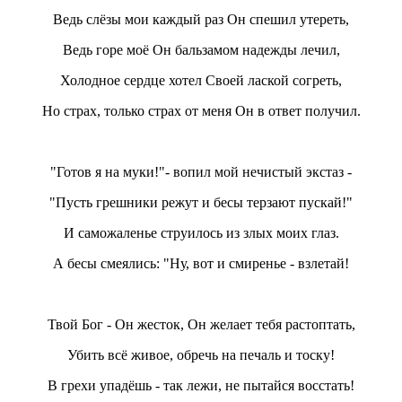
Ведь слёзы мои каждый раз Он спешил утереть,
Ведь горе моё Он бальзамом надежды лечил,
Холодное сердце хотел Своей лаской согреть,
Но страх, только страх от меня Он в ответ получил.
"Готов я на муки!"- вопил мой нечистый экстаз -
"Пусть грешники режут и бесы терзают пускай!"
И саможаленье струилось из злых моих глаз.
А бесы смеялись: "Ну, вот и смиренье - взлетай!
Твой Бог - Он жесток, Он желает тебя растоптать,
Убить всё живое, обречь на печаль и тоску!
В грехи упадёшь - так лежи, не пытайся восстать!