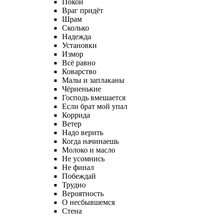
Покой
Враг придёт
Шрам
Сколько
Надежда
Установки
Измор
Всё равно
Коварство
Малы и заплаканы
Чёрненькие
Господь вмешается
Если брат мой упал
Коррида
Ветер
Надо верить
Когда начинаешь
Молоко и масло
Не усомнись
Не финал
Побеждай
Трудно
Вероятность
О несбывшемся
Стена