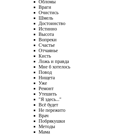
Обломы
Враги
Очистись
Шмель
Достоинство
Истинно
Высота
Вопреки
Счастье
Отчаянье
Кисть
Ложь и правда
Мне б хотелось
Повод
Нищета
Уже
Ремонт
Утешить
"Я здесь..."
Всё будет
Не пережито
Врач
Побрякушки
Методы
Мама