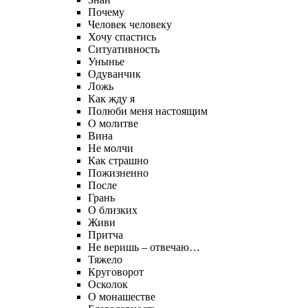
Почему
Человек человеку
Хочу спастись
Ситуативность
Унынье
Одуванчик
Ложь
Как жду я
Полюби меня настоящим
О молитве
Вина
Не молчи
Как страшно
Пожизненно
После
Грань
О близких
Живи
Притча
Не веришь – отвечаю…
Тяжело
Круговорот
Осколок
О монашестве