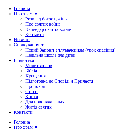
Головна
Про храм ▼
Розклад богослужінь
Про святих воїнів
Календар святих воїнів
Контакти
Новини
Спілкування ▼
Новий Заповіт з тлумаченням (урок спасіння)
Недільна школа для дітей
Бібліотека
Молитвослов
Біблія
Хрещення
Підготовка до Сповіді и Причастя
Проповіді
Статті
Книги
Для новоначальных
Житія святих
Контакти
Головна
Про храм ▼