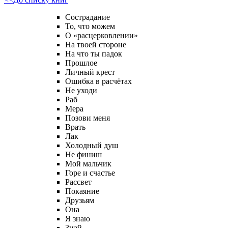
Сострадание
То, что можем
О «расцерковлении»
На твоей стороне
На что ты падок
Прошлое
Личный крест
Ошибка в расчётах
Не уходи
Раб
Мера
Позови меня
Врать
Лак
Холодный душ
Не финиш
Мой мальчик
Горе и счастье
Рассвет
Покаяние
Друзьям
Она
Я знаю
Знай