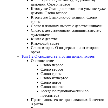
демоном. Слово первое
К тому же Стагирию о том, что уныние хуже
демона. Слово второе
К тому же Стагирию об унынии. Слово
третье
Слово к жившим вместе с девственницами
Слово к девственницам, жившим вместе с
мужчинами
Книга о девстве
К молодой вдове
Слово второе. О воздержании от второго
брака
Том 1.2 О священстве, против ариан, иудеев
О священстве
Слово первое
Слово второе
Слово третье
Слово четвертое
Слово пятое
Слово шестое
Беседа по рукоположении во
пресвитера
Против аномеев не признававших божество
Христа