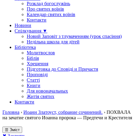
Розклад богослужінь
Про святих воїнів
Календар святих воїнів
Контакти
Новини
Спілкування ▼
Новий Заповіт з тлумаченням (урок спасіння)
Недільна школа для дітей
Бібліотека
Молитвослов
Біблія
Хрещення
Підготовка до Сповіді и Причастя
Проповіді
Статті
Книги
Для новоначальных
Житія святих
Контакти
Головна
›
Иоанн Златоуст, собрание сочинений.
›
ПОХВАЛА
на зачатие святого Иоанна пророка — Предтечи и Крестителя
☰ Зміст
✖ Закрити