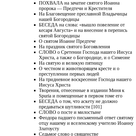
ПОХВАЛА на зачатие святого Иоанна
пророка — Предтечи и Крестителя
На Благовещение преславной Владычицы
нашей Богородицы
БЕСЕДА на слова: «вышло повеление от
кесаря Августа» и на внесение в перепись
святой Богородицы
О святом Иоанне Предтече
На праздник святого Богоявления
СЛОВО о Сретении Господа нашего Иисуса
Христа, а также о Богородице, и о Симеоне
На святую и великую пятницу
О честном и животворящем кресте и о
преступлении первых людей
На тридневное воскресение Господа нашего
Иисуса Христа
Творения, отнесенные в издании Миня к
Spuria и помещенные в первом томе его
БЕСЕДА о том, что аскету не должно
предаваться шутливости [101]
СЛОВО о посте и милостыне
Феодора падшего письменный ответ святому
отцу нашему и вселенскому учителю Иоанну
Златоусту
Седьмое слово о священстве