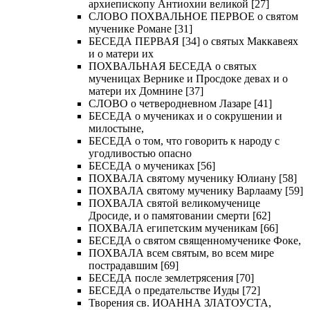
архиепископу Антиохии великой [27]
СЛОВО ПОХВАЛЬНОЕ ПЕРВОЕ о святом
мученике Романе [31]
БЕСЕДА ПЕРВАЯ [34] о святых Маккавеях
и о матери их
ПОХВАЛЬНАЯ БЕСЕДА о святых
мученицах Вернике и Просдоке девах и о
матери их Домнине [37]
СЛОВО о четверодневном Лазаре [41]
БЕСЕДА о мучениках и о сокрушении и
милостыне,
БЕСЕДА о том, что говорить к народу с
угодливостью опасно
БЕСЕДА о мучениках [56]
ПОХВАЛА святому мученику Юлиану [58]
ПОХВАЛА святому мученику Варлааму [59]
ПОХВАЛА святой великомученице
Дросиде, и о памятовании смерти [62]
ПОХВАЛА египетским мученикам [66]
БЕСЕДА о святом священномученике Фоке,
ПОХВАЛА всем святым, во всем мире
пострадавшим [69]
БЕСЕДА после землетрясения [70]
БЕСЕДА о предательстве Иуды [72]
Творения св. ИОАННА ЗЛАТОУСТА,