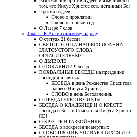
Разсуждение против иудеев и язычников о
том, что Иисус Христос есть истинный Бог
Против иудеев
Слово о проклятии
Слово на новый год
О Лазаре 7 слов
Том2.1. К Антиохийскому народу
О статуях 21 беседа
СВЯТОГО ОТЦА НАШЕГО ИОАННА
ЗЛАТОУСТОГО СЛОВА
ОГЛАСИТЕЛЬНЫЕ
О ДЬЯВОЛЕ
О ПОКАЯНИИ 9 бесед
ПОХВАЛЬНЫЕ БЕСЕДЫ на праздники
Господни и святых
БЕСЕДА в день Рождества Спасителя
нашего Иисуса Христа,
СЛОВО в день Богоявления,
О ПРЕДАТЕЛЬСТВЕ ИУДЫ
БЕСЕДА О КЛАДБИЩЕ И О КРЕСТЕ
Господа и Бога и Спасителя Иисуса Христа
[63]
О КРЕСТЕ И РАЗБОЙНИКЕ
БЕСЕДА о воскресении мертвых
СЛОВО ПРОТИВ УПИВАЮЩИХСЯ И О