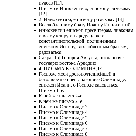
иудеев [11].
Письмо к Иннокентию, епископу римскому
[12]
2. Иннокентию, епископу римскому [14]
Возлюбленному брату Иоанну Иннокентий
Иннокентий епископ пресвитерам, диаконам
и всему клиру и народу церкви
константинопольской, подчиненным
епископу Иоанну, возлюбленным братьям,
радоваться.
Сакра [15] Гонория Августа, посланная к
государю востока Аркадию
4. ПИСЬМА К ОЛИМПИАДЕ.
Госпоже моей достопочтеннейшей и
боголюбезнейшей диаконисе Олимпиаде,
епископ Иоанн, о Господе радоваться.
Письмо 1–е.
К ней же письмо 2–е.
К ней же письмо 2–е.
Письмо к Олимпиаде 3
Письмо к Олимпиаде 4
Письмо к Олимпиаде 5
Письмо к Олимпиаде 6
Письмо к Олимпиаде 7
Письмо к Олимпиаде 8