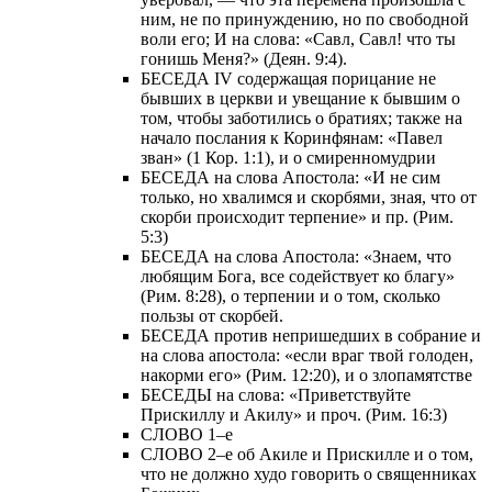
ним, не по принуждению, но по свободной
воли его; И на слова: «Савл, Савл! что ты
гонишь Меня?» (Деян. 9:4).
БЕСЕДА IV содержащая порицание не
бывших в церкви и увещание к бывшим о
том, чтобы заботились о братиях; также на
начало послания к Коринфянам: «Павел
зван» (1 Кор. 1:1), и о смиренномудрии
БЕСЕДА на слова Апостола: «И не сим
только, но хвалимся и скорбями, зная, что от
скорби происходит терпение» и пр. (Рим.
5:3)
БЕСЕДА на слова Апостола: «Знаем, что
любящим Бога, все содействует ко благу»
(Рим. 8:28), о терпении и о том, сколько
пользы от скорбей.
БЕСЕДА против непришедших в собрание и
на слова апостола: «если враг твой голоден,
накорми его» (Рим. 12:20), и о злопамятстве
БЕСЕДЫ на слова: «Приветствуйте
Прискиллу и Акилу» и проч. (Рим. 16:3)
СЛОВО 1–е
СЛОВО 2–е об Акиле и Прискилле и о том,
что не должно худо говорить о священниках