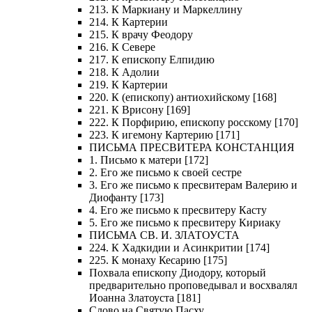
213. К Маркиану и Маркеллину
214. К Картерии
215. К врачу Феодору
216. К Севере
217. К епископу Елпидию
218. К Адолии
219. К Картерии
220. К (епископу) антиохийскому [168]
221. К Врисону [169]
222. К Порфирию, епископу росскому [170]
223. К игемону Картерию [171]
ПИСЬМА ПРЕСВИТЕРА КОНСТАНЦИЯ
1. Письмо к матери [172]
2. Его же письмо к своей сестре
3. Его же письмо к пресвитерам Валерию и
Диофанту [173]
4. Его же письмо к пресвитеру Касту
5. Его же письмо к пресвитеру Кириаку
ПИСЬМА СВ. И. ЗЛАТОУСТА
224. К Хадкидии и Асинкритии [174]
225. К монаху Кесарию [175]
Похвала епископу Диодору, который
предварительно проповедывал и восхвалял
Иоанна Златоуста [181]
Слово на Святую Пасху