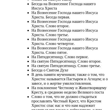
Беседа на Вознесение Господа нашего
Иисуса Христа
На Вознесение Господа нашего Иисуса
Христа. Беседа первая.
На Вознесение Господа нашего Иисуса
Христа. Слово второе.
На Вознесение Господа нашего Иисуса
Христа. Слово третье.
На Вознесение Господа нашего Иисуса
Христа. Слово четвертое.
На Вознесение Господа нашего Иисуса
Христа. Слово пятое.
На Пятидесятницу. Слово первое.
На святую Пятидесятницу. Слово второе.
На святую Пятидесятницу. Слово третье.
Беседа о Святом Духе
В день памяти мучеников; также о том, что
Христос называется Пастырем и Агнцем; и о
завесе, и о жертве умилостивления.
На поклонение Честному и Животворящему
Кресту, в среднюю неделю Великого поста
Слово о том, что не должно стыдиться
прославлять Честный Крест, что Крестом
Христос спас нас и что нам надлежит
хвалиться им; также о добродетели, о том,