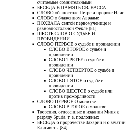
считаемые сомнительными
БЕСЕДА В ПАМЯТЬ СВ. ВАССА
СЛОВО об апостоле Петре и пророке Илие
СЛОВО о блаженном Аврааме
ПОХВАЛА святой первомученице и
равноапостольной Фекле [81]
ШЕСТЬ СЛОВ О СУДЬБЕ И
ПРОВИДЕНИИ
СЛОВО ПЕРВОЕ о судьбе и провидении
СЛОВО ВТОРОЕ о судьбе и
провидении
СЛОВО ТРЕТЬЕ о судьбе и
провидении
СЛОВО ЧЕТВЕРТОЕ о судьбе и
провидении
СЛОВО ПЯТОЕ о судьбе и
провидении
СЛОВО ШЕСТОЕ о судьбе или
против прожорливости
СЛОВО ПЕРВОЕ О молитве
СЛОВО ВТОРОЕ о молитве
Творения, отнесенные в издании Миня к
разряду Spuria, т. е. подложных
БЕСЕДА о пророчестве Захарии и о зачатии
Елисаветы [84]