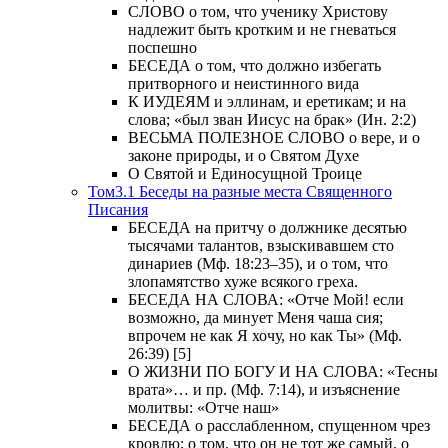
СЛОВО о том, что ученику Христову
надлежит быть кротким и не гневаться
поспешно
БЕСЕДА о том, что должно избегать
притворного и неистинного вида
К ИУДЕЯМ и эллинам, и еретикам; и на
слова; «был зван Иисус на брак» (Ин. 2:2)
ВЕСЬМА ПОЛЕЗНОЕ СЛОВО о вере, и о
законе природы, и о Святом Духе
О Святой и Единосущной Троице
Том3.1 Беседы на разные места Священного
Писания
БЕСЕДА на притчу о должнике десятью
тысячами талантов, взыскивавшем сто
динариев (Мф. 18:23–35), и о том, что
злопамятство хуже всякого греха.
БЕСЕДА НА СЛОВА: «Отче Мой! если
возможно, да минует Меня чаша сия;
впрочем не как Я хочу, но как Ты» (Мф.
26:39) [5]
О ЖИЗНИ ПО БОГУ И НА СЛОВА: «Тесны
врата»… и пр. (Мф. 7:14), и изъяснение
молитвы: «Отче наш»
БЕСЕДА о расслабленном, спущенном чрез
кровлю; о том, что он не тот же самый, о