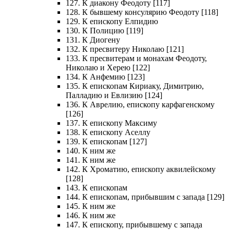
127. К диакону Феодоту [117]
128. К бывшему консулярию Феодоту [118]
129. К епископу Елпидию
130. К Полицию [119]
131. К Диогену
132. К пресвитеру Николаю [121]
133. К пресвитерам и монахам Феодоту,
Николаю и Херею [122]
134. К Анфемию [123]
135. К епископам Кириаку, Димитрию,
Палладию и Евлизию [124]
136. К Аврелию, епископу карфагенскому
[126]
137. К епископу Максиму
138. К епископу Аселлу
139. К епископам [127]
140. К ним же
141. К ним же
142. К Хроматию, епископу аквилейскому
[128]
143. К епископам
144. К епископам, прибывшим с запада [129]
145. К ним же
146. К ним же
147. К епископу, прибывшему с запада