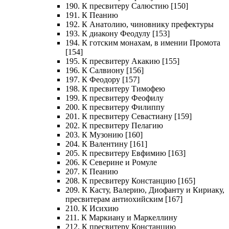
190. К пресвитеру Салюстию [150]
191. К Пеанию
192. К Анатолию, чиновнику префектуры
193. К диакону Феодулу [153]
194. К готским монахам, в имении Промота
[154]
195. К пресвитеру Акакию [155]
196. К Салвиону [156]
197. К Феодору [157]
198. К пресвитеру Тимофею
199. К пресвитеру Феофилу
200. К пресвитеру Филиппу
201. К пресвитеру Севастиану [159]
202. К пресвитеру Пелагию
203. К Музонию [160]
204. К Валентину [161]
205. К пресвитеру Евфимию [163]
206. К Северине и Ромуле
207. К Пеанию
208. К пресвитеру Констанцию [165]
209. К Касту, Валерию, Диофанту и Кириаку,
пресвитерам антиохийским [167]
210. К Исихию
211. К Маркиану и Маркеллину
212. К пресвитеру Констанцию