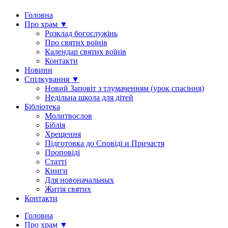
Головна
Про храм ▼
Розклад богослужінь
Про святих воїнів
Календар святих воїнів
Контакти
Новини
Спілкування ▼
Новий Заповіт з тлумаченням (урок спасіння)
Недільна школа для дітей
Бібліотека
Молитвослов
Біблія
Хрещення
Підготовка до Сповіді и Причастя
Проповіді
Статті
Книги
Для новоначальных
Житія святих
Контакти
Головна
Про храм ▼