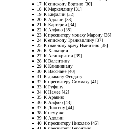
17. К епископу Еортию [30]
18. К Маркеллину [31]
19. К Евфалии [32]
20. К Адолии [33]
21. К Картерии [34]
22. К Алфию [35]
23. К пресвитеру монаху Марону [36]
24. К епископу Транквилину [37]
25. К главному врачу Имнитию [38]
26. К Халкидии
27. К Асинкритии [39]
28. К Валентину
29. К Кандидиану
30. К Вассиане [40]
31. К диакону Феодоту
32. К пресвитеру Симмаху [41]
33. К Руфину
34. К Намее [42]
35. К Аравию
36. К Алфию [43]
37. К Диогену [44]
38. К нему же
39. К Адолии
40. К пресвитеру Николаю [45]
41. К пресвитеру Геронтию