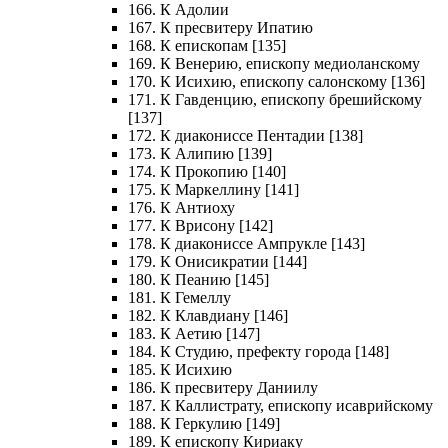
166. К Адолии
167. К пресвитеру Ипатию
168. К епископам [135]
169. К Венерию, епископу медиоланскому
170. К Исихию, епископу салонскому [136]
171. К Гавденцию, епископу брешийскому
[137]
172. К диакониссе Пентадии [138]
173. К Алипию [139]
174. К Прокопию [140]
175. К Маркеллину [141]
176. К Антиоху
177. К Врисону [142]
178. К диакониссе Ампрукле [143]
179. К Онисикратии [144]
180. К Пеанию [145]
181. К Гемеллу
182. К Клавдиану [146]
183. К Аетию [147]
184. К Студию, префекту города [148]
185. К Исихию
186. К пресвитеру Даниилу
187. К Каллистрату, епископу исаврийскому
188. К Геркулию [149]
189. К епископу Кириаку