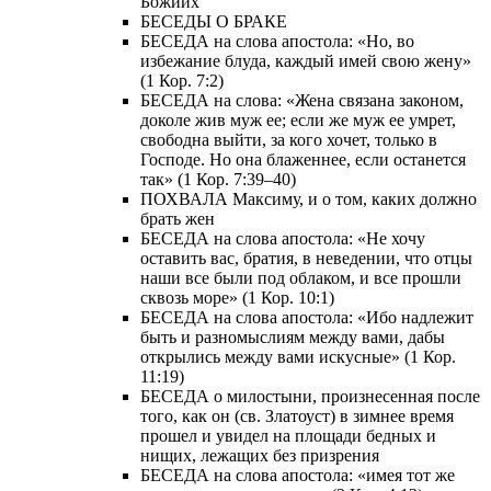
Божиих
БЕСЕДЫ О БРАКЕ
БЕСЕДА на слова апостола: «Но, во
избежание блуда, каждый имей свою жену»
(1 Кор. 7:2)
БЕСЕДА на слова: «Жена связана законом,
доколе жив муж ее; если же муж ее умрет,
свободна выйти, за кого хочет, только в
Господе. Но она блаженнее, если останется
так» (1 Кор. 7:39–40)
ПОХВАЛА Максиму, и о том, каких должно
брать жен
БЕСЕДА на слова апостола: «Не хочу
оставить вас, братия, в неведении, что отцы
наши все были под облаком, и все прошли
сквозь море» (1 Кор. 10:1)
БЕСЕДА на слова апостола: «Ибо надлежит
быть и разномыслиям между вами, дабы
открылись между вами искусные» (1 Кор.
11:19)
БЕСЕДА о милостыни, произнесенная после
того, как он (св. Златоуст) в зимнее время
прошел и увидел на площади бедных и
нищих, лежащих без призрения
БЕСЕДА на слова апостола: «имея тот же