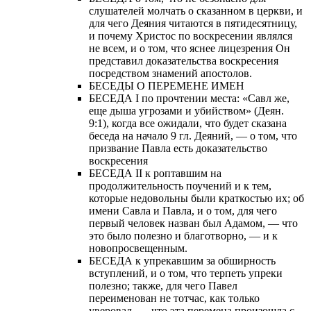
слушателей молчать о сказанном в церкви, и
для чего Деяния читаются в пятидесятницу,
и почему Христос по воскресении являлся
не всем, и о том, что яснее лицезрения Он
представил доказательства воскресения
посредством знамений апостолов.
БЕСЕДЫ О ПЕРЕМЕНЕ ИМЕН
БЕСЕДА I по прочтении места: «Савл же,
еще дыша угрозами и убийством» (Деян.
9:1), когда все ожидали, что будет сказана
беседа на начало 9 гл. Деяний, — о том, что
призвание Павла есть доказательство
воскресения
БЕСЕДА II к роптавшим на
продолжительность поучений и к тем,
которые недовольны были краткостью их; об
имени Савла и Павла, и о том, для чего
первый человек назван был Адамом, — что
это было полезно и благотворно, — и к
новопросвещенным.
БЕСЕДА к упрекавшим за обширность
вступлений, и о том, что терпеть упреки
полезно; также, для чего Павел
переименован не тотчас, как только
уверовал, — что эта перемена произошла с