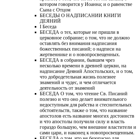
котором говорится у Иоанна; и о равенстве
Сына с Отцом
БЕСЕДЫ О НАДПИСАНИИ КНИГИ
ДЕЯНИЙ
Ι Беседа
БЕСЕДА о тех, которые не пришли в
церковное собрание; о том, что не должно
оставлять без внимания надписания
божественных писаний; о надписи на
жертвеннике и о новопросвещенных.
БЕСЕДА в собрании, бывшем чрез
несколько времени в древней церкви, на
надписание Деяний Апостольских, и о том,
что добродетельная жизнь полезнее
знамений и чудес, и чем отличается
деятельность от знамений
БЕСЕДА О том, что чтение Св. Писаний
полезно и что оно делает внимательного
недоступным для рабства и стеснительных
обстоятельств, также о том, что название
апостолов есть название многих достоинств
и что апостолы получили силу и власть
гораздо большую, чем внешние властители и
сами цари, и наконец к новопросвещенным.
БЕСЕДА о том, что не безопасно для