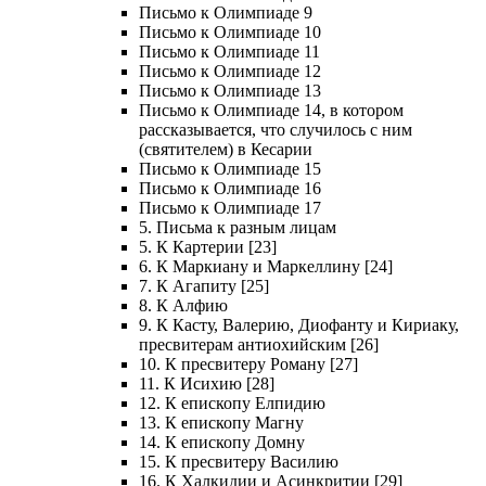
Письмо к Олимпиаде 9
Письмо к Олимпиаде 10
Письмо к Олимпиаде 11
Письмо к Олимпиаде 12
Письмо к Олимпиаде 13
Письмо к Олимпиаде 14, в котором
рассказывается, что случилось с ним
(святителем) в Кесарии
Письмо к Олимпиаде 15
Письмо к Олимпиаде 16
Письмо к Олимпиаде 17
5. Письма к разным лицам
5. К Картерии [23]
6. К Маркиану и Маркеллину [24]
7. К Агапиту [25]
8. К Алфию
9. К Касту, Валерию, Диофанту и Кириаку,
пресвитерам антиохийским [26]
10. К пресвитеру Роману [27]
11. К Исихию [28]
12. К епископу Елпидию
13. К епископу Магну
14. К епископу Домну
15. К пресвитеру Василию
16. К Халкидии и Асинкритии [29]