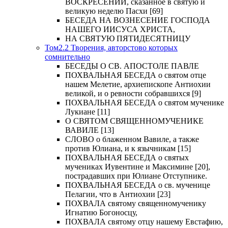
ВОСКРЕСЕНИИ, сказанное в святую и
великую неделю Пасхи [69]
БЕСЕДА НА ВОЗНЕСЕНИЕ ГОСПОДА
НАШЕГО ИИСУСА ХРИСТА,
НА СВЯТУЮ ПЯТИДЕСЯТНИЦУ
Том2.2 Творения, авторстово которых
сомнительно
БЕСЕДЫ О СВ. АПОСТОЛЕ ПАВЛЕ
ПОХВАЛЬНАЯ БЕСЕДА о святом отце
нашем Мелетие, архиепископе Антиохии
великой, и о ревности собравшихся [9]
ПОХВАЛЬНАЯ БЕСЕДА о святом мученике
Лукиане [11]
О СВЯТОМ СВЯЩЕННОМУЧЕНИКЕ
ВАВИЛЕ [13]
СЛОВО о блаженном Вавиле, а также
против Юлиана, и к язычникам [15]
ПОХВАЛЬНАЯ БЕСЕДА о святых
мучениках Иувентине и Максимине [20],
пострадавших при Юлиане Отступнике.
ПОХВАЛЬНАЯ БЕСЕДА о св. мученице
Пелагии, что в Антиохии [23]
ПОХВАЛА святому священномученику
Игнатию Богоносцу,
ПОХВАЛА святому отцу нашему Евстафию,