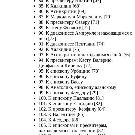
84. К пресвитеру Ипатию [67]
85. К Халкидии [68]
86. К Асинкритии [69]
87. К Маркиану и Маркеллину [70]
88. К пресвитеру Северу [71]
89. К чтецу Феодоту [72]
90. К диакониссе Ампрукле и находящимся с
нею [73]
91. К диакониссе Пентадии [74]
92. К Халкидии [75]
93. К Асинкритии и находящимся с ней [76]
94. К пресвитерам: Касту, Валерию,
Диофанту и Кириаку [77]
95. К епископу Урбицию [78]
96. К епископу Руфину
97. К епископу Вассу
98. К Анатолию, епископу аданскому
99. К епископу Феодору [79]
100. К епископу Палладию [81]
101. К епископу Елпидию [82]
102. К пресвитеру Феофилу [84]
103. К Валентину [85]
104. К Феодоре [86]
105. К епископам и пресвитерам,
находящимся в заключении [87]