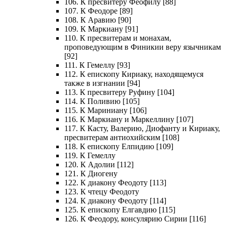
106. К пресвитеру Феофилу [88]
107. К Феодоре [89]
108. К Аравию [90]
109. К Маркиану [91]
110. К пресвитерам и монахам,
проповедующим в Финикии веру язычникам
[92]
111. К Гемеллу [93]
112. К епископу Кириаку, находящемуся
также в изгнании [94]
113. К пресвитеру Руфину [104]
114. К Поливию [105]
115. К Мариниану [106]
116. К Маркиану и Маркеллину [107]
117. К Касту, Валерию, Диофанту и Кириаку,
пресвитерам антиохийским [108]
118. К епископу Елпидию [109]
119. К Гемеллу
120. К Адолии [112]
121. К Диогену
122. К диакону Феодоту [113]
123. К чтецу Феодоту
124. К диакону Феодоту [114]
125. К епископу Елгавдию [115]
126. К Феодору, консулярию Сирии [116]