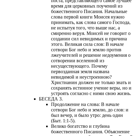
поста, представляющего самое лучшее
время для церковных поучений из
божественного Писания. Начальные
слова первой книги Моисея нужно
принимать, как слова самого Господа,
не испытуя того, что выше нас, а
смиренно веруя. Моисей не говорит о
создании сил невидимых и причина
этого. Великая сила слов: В начале
сотвори Бог небо и землю против
лжеучителей и решение недоумения о
сотворении вселенной из
несуществующего. Почему
первозданная земля названа
невидимой и неустроенною?
Христианин должен не только знать и
сохранять истинное учение веры, но и
устроять согласно с ними свою жизнь.
БЕСЕДА 3.
Продолжение на слова: В начале
сотвори Бог небо и землю, до слов: и
был вечер, и было утро: день один
(Быт. 1:1-5).
Велико богатство и глубина
божественного Писания. Объяснение