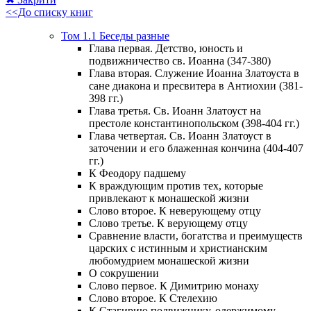
<<До списку книг
Том 1.1 Беседы разные
Глава первая. Детство, юность и
подвижничество св. Иоанна (347-380)
Глава вторая. Служение Иоанна Златоуста в
сане диакона и пресвитера в Антиохии (381-
398 гг.)
Глава третья. Св. Иоанн Златоуст на
престоле константинопольском (398-404 гг.)
Глава четвертая. Св. Иоанн Златоуст в
заточении и его блаженная кончина (404-407
гг.)
К Феодору падшему
К враждующим против тех, которые
привлекают к монашеской жизни
Слово второе. К неверующему отцу
Слово третье. К верующему отцу
Сравнение власти, богатства и преимуществ
царских с истинным и христианским
любомудрием монашеской жизни
О сокрушении
Слово первое. К Димитрию монаху
Слово второе. К Стелехию
К Стагирию подвижнику, одержимому