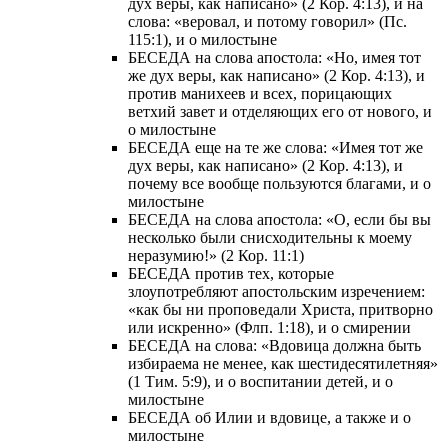
дух веры, как написано» (2 Кор. 4:13), и на
слова: «веровал, и потому говорил» (Пс.
115:1), и о милостыне
БЕСЕДА на слова апостола: «Но, имея тот
же дух веры, как написано» (2 Кор. 4:13), и
против манихеев и всех, порицающих
ветхий завет и отделяющих его от нового, и
о милостыне
БЕСЕДА еще на те же слова: «Имея тот же
дух веры, как написано» (2 Кор. 4:13), и
почему все вообще пользуются благами, и о
милостыне
БЕСЕДА на слова апостола: «О, если бы вы
несколько были снисходительны к моему
неразумию!» (2 Кор. 11:1)
БЕСЕДА против тех, которые
злоупотребляют апостольским изречением:
«как бы ни проповедали Христа, притворно
или искренно» (Флп. 1:18), и о смирении
БЕСЕДА на слова: «Вдовица должна быть
избираема не менее, как шестидесятилетняя»
(1 Тим. 5:9), и о воспитании детей, и о
милостыне
БЕСЕДА об Илии и вдовице, а также и о
милостыне