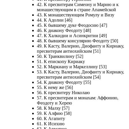
42. К пресвитерам Симеону и Марию и к
монашествующим в стране Апамейской
43. К монашествующим Ромулу и Визу
44. К Адолии [46]
45. К бывшему дуке Феодосию [47]
46. К диакону Феодоту [48]
47. К Халкидии и Асинкритии [49]
48. К бывшему консулярию Феодоту [50]
49. К Касту, Валерию, Диофанту и Кириаку,
пресвитерам антиохийским [51]
50. К Транквилину [52]
51. К епископу Кириаку
52. К Маркиану и Маркеллину [53]
53. К Касту, Валерию, Диофанту и Кириаку,
пресвитерам антиохийским [54]
54. К диакону Феодоту [55]
55. К нему же [56]
56. К пресвитеру Николаю
57. К пресвитерам и монахам: Аффонию,
Феодоту и Херею
58. К Малху [57]
59. К Алфию [58]
60. К Агапиту
61. К Исихию
62. К Арматию