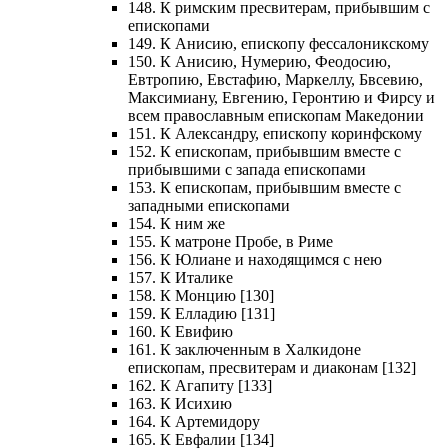
148. К римским пресвитерам, прибывшим с
епископами
149. К Анисию, епископу фессалоникскому
150. К Анисию, Нумерию, Феодосию,
Евтропию, Евстафию, Маркеллу, Бвсевию,
Максимиану, Евгению, Геронтию и Фирсу и
всем православным епископам Македонии
151. К Александру, епископу коринфскому
152. К епископам, прибывшим вместе с
прибывшими с запада епископами
153. К епископам, прибывшим вместе с
западными епископами
154. К ним же
155. К матроне Пробе, в Риме
156. К Юлиане и находящимся с нею
157. К Италике
158. К Монцию [130]
159. К Елладию [131]
160. К Евифию
161. К заключенным в Халкидоне
епископам, пресвитерам и диаконам [132]
162. К Агапиту [133]
163. К Исихию
164. К Артемидору
165. К Евфалии [134]