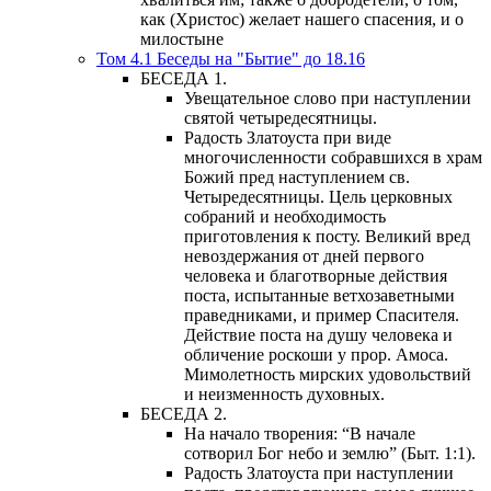
как (Христос) желает нашего спасения, и о
милостыне
Том 4.1 Беседы на "Бытие" до 18.16
БЕСЕДА 1.
Увещательное слово при наступлении
святой четыредесятницы.
Радость Златоуста при виде
многочисленности собравшихся в храм
Божий пред наступлением св.
Четыредесятницы. Цель церковных
собраний и необходимость
приготовления к посту. Великий вред
невоздержания от дней первого
человека и благотворные действия
поста, испытанные ветхозаветными
праведниками, и пример Спасителя.
Действие поста на душу человека и
обличение роскоши у прор. Амоса.
Мимолетность мирских удовольствий
и неизменность духовных.
БЕСЕДА 2.
На начало творения: “В начале
сотворил Бог небо и землю” (Быт. 1:1).
Радость Златоуста при наступлении