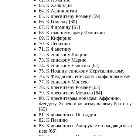
63. К Халкидии
64. К Асинкритии
65. К пресвитеру Роману [59]
66. К Гемеллу [60]
67. К Фирмину [61]
68. К главному врачу Имнитию
69. К Кифирию
70. К Леонтию
71. К Фавстину
72. К епископу Люцию
73. К епископу Марию
74. К епископу Евлогию [62]
75. К Иоанну, епископу Иерусалимскому
76. К Феодосию, епископу скифопольскому
77. К епископу Моисею
78. К пресвитеру Роману [63]
79. К пресвитеру Моисею [64]
80. К пресвитерам монахам: Аффонию,
Феодоту, Херею и ко всему вашему братству
[65]
81. К диакониссе Пентадии
82. К Пеанию
83. К диакониссе Ампрукле и находящимся с
нею [66]