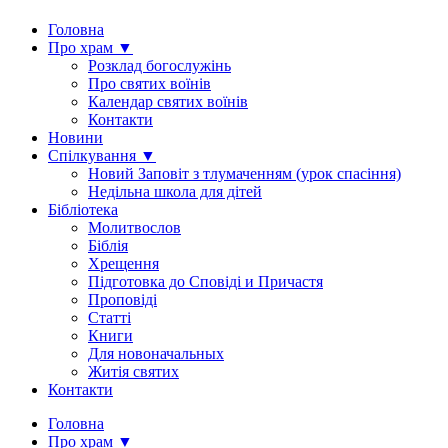
Головна
Про храм ▼
Розклад богослужінь
Про святих воїнів
Календар святих воїнів
Контакти
Новини
Спілкування ▼
Новий Заповіт з тлумаченням (урок спасіння)
Недільна школа для дітей
Бібліотека
Молитвослов
Біблія
Хрещення
Підготовка до Сповіді и Причастя
Проповіді
Статті
Книги
Для новоначальных
Житія святих
Контакти
Головна
Про храм ▼