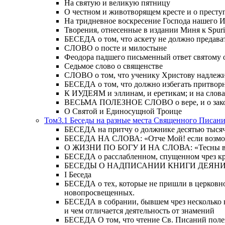
На святую и великую пятницу
О честном и животворящем кресте и о прест
На тридневное воскресение Господа нашего 
Творения, отнесенные в издании Миня к Spur
БЕСЕДА о том, что аскету не должно предава
СЛОВО о посте и милостыне
Феодора падшего письменный ответ святому 
Седьмое слово о священстве
СЛОВО о том, что ученику Христову надлежи
БЕСЕДА о том, что должно избегать притвор
К ИУДЕЯМ и эллинам, и еретикам; и на слова;
ВЕСЬМА ПОЛЕЗНОЕ СЛОВО о вере, и о закон
О Святой и Единосущной Троице
Том3.1 Беседы на разные места Священного Писан
БЕСЕДА на притчу о должнике десятью тысячам
БЕСЕДА НА СЛОВА: «Отче Мой! если возможно,
О ЖИЗНИ ПО БОГУ И НА СЛОВА: «Тесны врата
БЕСЕДА о расслабленном, спущенном чрез кров
БЕСЕДЫ О НАДПИСАНИИ КНИГИ ДЕЯН
Ι Беседа
БЕСЕДА о тех, которые не пришли в церковно
новопросвещенных.
БЕСЕДА в собрании, бывшем чрез несколько в
и чем отличается деятельность от знамений
БЕСЕДА О том, что чтение Св. Писаний полезн