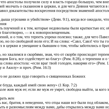
и что апостолы получили силу и власть гораздо большую, чем вн
ей молчать о сказанном в церкви, и для чего Деяния читаются в
ставил доказательства воскресения посредством знамений апостол
ыша угрозами и убийством» (Деян. 9:1), когда все ожидали, что б
ения
 поучений и к тем, которые недовольны были краткостью их; об 
и благотворно, — и к новопросвещенным.
й, и о том, что терпеть упреки полезно; также, для чего Павел 
, но по свободной воли его; И на слова: «Савл, Савл! что ты го
 церкви и увещание к бывшим о том, чтобы заботились о брати
но хвалимся и скорбями, зная, что от скорби происходит терпени
м Бога, все содействует ко благу» (Рим. 8:28), о терпении и о 
лова апостола: «если враг твой голоден, накорми его» (Рим. 12
и Акилу» и проч. (Рим. 16:3)
то не должно худо говорить о священниках Божиих
 блуда, каждый имей свою жену» (1 Кор. 7:2)
ле жив муж ее; если же муж ее умрет, свободна выйти, за кого хо
рать жен
вас, братия, в неведении, что отцы наши все были под облаком, 
ть и разномыслиям между вами, дабы открылись между вами иск