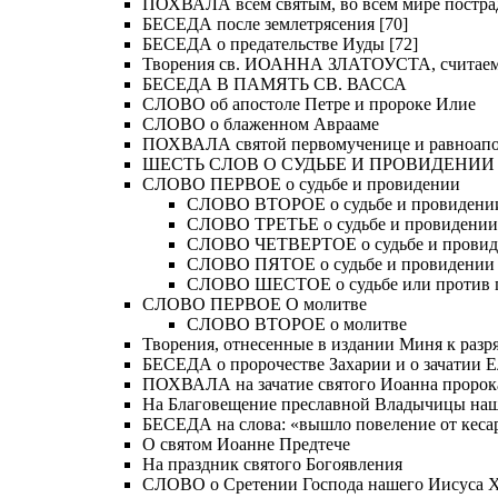
ПОХВАЛА всем святым, во всем мире постра
БЕСЕДА после землетрясения [70]
БЕСЕДА о предательстве Иуды [72]
Творения св. ИОАННА ЗЛАТОУСТА, считае
БЕСЕДА В ПАМЯТЬ СВ. ВАССА
СЛОВО об апостоле Петре и пророке Илие
СЛОВО о блаженном Аврааме
ПОХВАЛА святой первомученице и равноапос
ШЕСТЬ СЛОВ О СУДЬБЕ И ПРОВИДЕНИИ
СЛОВО ПЕРВОЕ о судьбе и провидении
СЛОВО ВТОРОЕ о судьбе и провидени
СЛОВО ТРЕТЬЕ о судьбе и провидении
СЛОВО ЧЕТВЕРТОЕ о судьбе и прови
СЛОВО ПЯТОЕ о судьбе и провидении
СЛОВО ШЕСТОЕ о судьбе или против 
СЛОВО ПЕРВОЕ О молитве
СЛОВО ВТОРОЕ о молитве
Творения, отнесенные в издании Миня к разряд
БЕСЕДА о пророчестве Захарии и о зачатии Е
ПОХВАЛА на зачатие святого Иоанна пророк
На Благовещение преславной Владычицы на
БЕСЕДА на слова: «вышло повеление от кесар
О святом Иоанне Предтече
На праздник святого Богоявления
СЛОВО о Сретении Господа нашего Иисуса Хр