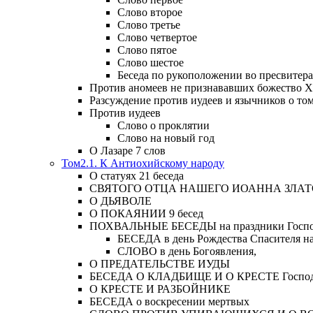
Слово второе
Слово третье
Слово четвертое
Слово пятое
Слово шестое
Беседа по рукоположении во пресвитера
Против аномеев не признававших божество Х
Разсуждение против иудеев и язычников о то
Против иудеев
Слово о проклятии
Слово на новый год
О Лазаре 7 слов
Том2.1. К Антиохийскому народу
О статуях 21 беседа
СВЯТОГО ОТЦА НАШЕГО ИОАННА ЗЛА
О ДЬЯВОЛЕ
О ПОКАЯНИИ 9 бесед
ПОХВАЛЬНЫЕ БЕСЕДЫ на праздники Господ
БЕСЕДА в день Рождества Спасителя н
СЛОВО в день Богоявления,
О ПРЕДАТЕЛЬСТВЕ ИУДЫ
БЕСЕДА О КЛАДБИЩЕ И О КРЕСТЕ Господа и 
О КРЕСТЕ И РАЗБОЙНИКЕ
БЕСЕДА о воскресении мертвых