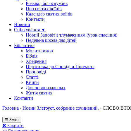
Розклад богослужінь
Про святих воїнів
Календар святих воїнів
Контакти
Новини
Спілкування ▼
Новий Заповіт з тлумаченням (урок спасіння)
Недільна школа для дітей
Бібліотека
Молитвослов
Біблія
Хрещення
Підготовка до Сповіді и Причастя
Проповіді
Статті
Книги
Для новоначальных
Житія святих
Контакти
Головна
›
Иоанн Златоуст, собрание сочинений.
›
СЛОВО ВТОРО
☰ Зміст
✖ Закрити
<<До списку книг