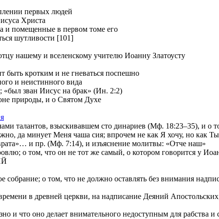
уплении первых людей
Иисуса Христа
ia и помещенные в первом томе его
ться шутливости [101]
отцу нашему и вселенскому учителю Иоанну Златоусту
т быть кротким и не гневаться поспешно
ного и неистинного вида
 «был зван Иисус на брак» (Ин. 2:2)
е природы, и о Святом Духе
ия
и талантов, взыскивавшем сто динариев (Мф. 18:23–35), и о том
 да минует Меня чаша сия; впрочем не как Я хочу, но как Ты» 
»… и пр. (Мф. 7:14), и изъяснение молитвы: «Отче наш»
лю; о том, что он не тот же самый, о котором говорится у Иоа
ИЙ
е собрание; о том, что не должно оставлять без внимания надп
ремени в древней церкви, на надписание Деяний Апостольских, и
о и что оно делает внимательного недоступным для рабства и с