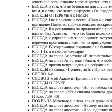
апостолов есть название многих достоинств 
БЕСЕДА о том, что не безопасно для слушател
всем, и о том, что яснее лицезрения Он пред
БЕСЕДЫ О ПЕРЕМЕНЕ ИМЕН
БЕСЕДА I по прочтении места: «Савл же, еще д
призвание Павла есть доказательство воскрес
БЕСЕДА II к роптавшим на продолжительность
назван был Адамом, — что это было полезно 
БЕСЕДА к упрекавшим за обширность вступлени
перемена произошла с ним, не по принуждению
БЕСЕДА IV содержащая порицание не бывших в
Кор. 1:1), и о смиренномудрии
БЕСЕДА на слова Апостола: «И не сим только, 
БЕСЕДА на слова Апостола: «Знаем, что любящи
БЕСЕДА против непришедших в собрание и на с
БЕСЕДЫ на слова: «Приветствуйте Прискиллу 
СЛОВО 1–е
СЛОВО 2–е об Акиле и Прискилле и о том, ч
БЕСЕДЫ О БРАКЕ
БЕСЕДА на слова апостола: «Но, во избежание
БЕСЕДА на слова: «Жена связана законом, доко
(1 Кор. 7:39–40)
ПОХВАЛА Максиму, и о том, каких должно б
БЕСЕДА на слова апостола: «Не хочу оставить 
БЕСЕДА на слова апостола: «Ибо надлежит бы