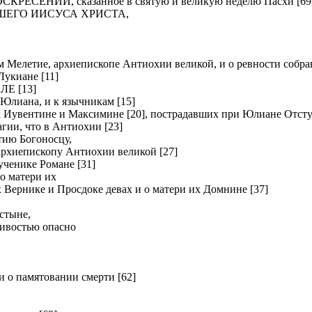
ЕНИИ, сказанное в святую и великую неделю Пасхи [69
ШЕГО ИИСУСА ХРИСТА,
летие, архиепископе Антиохии великой, и о ревности собрав
киане [11]
Е [13]
Юлиана, и к язычникам [15]
вентине и Максимине [20], пострадавших при Юлиане Отсту
и, что в Антиохии [23]
ию Богоносцу,
хиепископу Антиохии великой [27]
нике Романе [31]
о матери их
рнике и Просдоке девах и о матери их Домнине [37]
стыне,
ливостью опасно
о памятовании смерти [62]