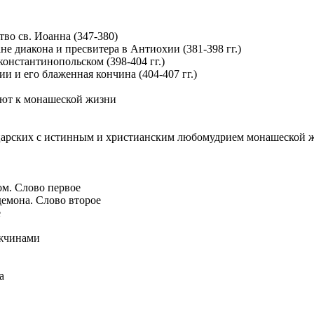
тво св. Иоанна (347-380)
не диакона и пресвитера в Антиохии (381-398 гг.)
 константинопольском (398-404 гг.)
ии и его блаженная кончина (404-407 гг.)
ают к монашеской жизни
 царских с истинным и христианским любомудрием монашеской 
м. Слово первое
демона. Слово второе
е
ужчинами
а