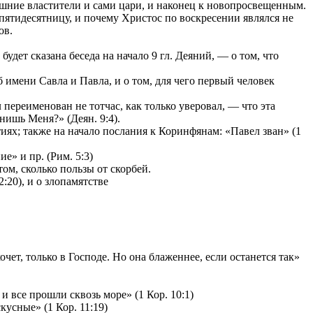
ешние властители и сами цари, и наконец к новопросвещенным.
 пятидесятницу, и почему Христос по воскресении являлся не
ов.
удет сказана беседа на начало 9 гл. Деяний, — о том, что
имени Савла и Павла, и о том, для чего первый человек
переименован не тотчас, как только уверовал, — что эта
нишь Меня?» (Деян. 9:4).
ях; также на начало послания к Коринфянам: «Павел зван» (1
е» и пр. (Рим. 5:3)
том, сколько пользы от скорбей.
:20), и о злопамятстве
чет, только в Господе. Но она блаженнее, если останется так»
и все прошли сквозь море» (1 Кор. 10:1)
усные» (1 Кор. 11:19)