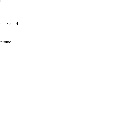
]
шихся [9]
пнике.