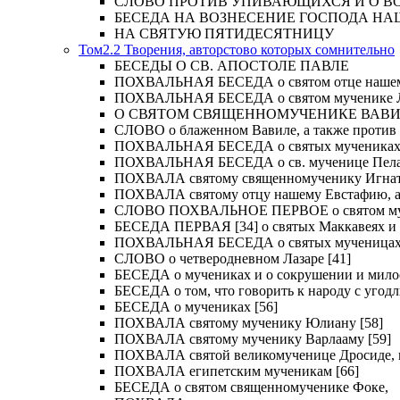
СЛОВО ПРОТИВ УПИВАЮЩИХСЯ И О ВОСКРЕС
БЕСЕДА НА ВОЗНЕСЕНИЕ ГОСПОДА НА
НА СВЯТУЮ ПЯТИДЕСЯТНИЦУ
Том2.2 Творения, авторстово которых сомнительно
БЕСЕДЫ О СВ. АПОСТОЛЕ ПАВЛЕ
ПОХВАЛЬНАЯ БЕСЕДА о святом отце нашем Ме
ПОХВАЛЬНАЯ БЕСЕДА о святом мученике Лу
О СВЯТОМ СВЯЩЕННОМУЧЕНИКЕ ВАВИЛ
СЛОВО о блаженном Вавиле, а также против 
ПОХВАЛЬНАЯ БЕСЕДА о святых мучениках Иу
ПОХВАЛЬНАЯ БЕСЕДА о св. мученице Пелаги
ПОХВАЛА святому священномученику Игнат
ПОХВАЛА святому отцу нашему Евстафию, ар
СЛОВО ПОХВАЛЬНОЕ ПЕРВОЕ о святом муче
БЕСЕДА ПЕРВАЯ [34] о святых Маккавеях и 
ПОХВАЛЬНАЯ БЕСЕДА о святых мученицах Ве
СЛОВО о четверодневном Лазаре [41]
БЕСЕДА о мучениках и о сокрушении и мило
БЕСЕДА о том, что говорить к народу с угод
БЕСЕДА о мучениках [56]
ПОХВАЛА святому мученику Юлиану [58]
ПОХВАЛА святому мученику Варлааму [59]
ПОХВАЛА святой великомученице Дросиде, и 
ПОХВАЛА египетским мученикам [66]
БЕСЕДА о святом священномученике Фоке,