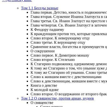
Том 1.1 Беседы разные
Глава первая. Детство, юность и подвижничес
Глава вторая. Служение Иоанна Златоуста в са
Глава третья. Св. Иоанн Златоуст на престоле
Глава четвертая. Св. Иоанн Златоуст в заточен
К Феодору падшему
К враждующим против тех, которые привлек
Слово второе. К неверующему отцу
Слово третье. К верующему отцу
Сравнение власти, богатства и преимуществ
О сокрушении
Слово первое. К Димитрию монаху
Слово второе. К Стелехию
К Стагирию подвижнику, одержимому демоно
К тому же Стагирию о том, что уныние хуже 
К тому же Стагирию об унынии. Слово треть
Слово к жившим вместе с девственницами
Слово к девственницам, жившим вместе с м
Книга о девстве
К молодой вдове
Слово второе. О воздержании от второго брак
Том 1.2 О священстве, против ариан, иудеев
О священстве
Слово первое