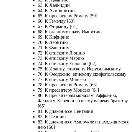
63. К Халкидии
64. К Асинкритии
65. К пресвитеру Роману [59]
66. К Гемеллу [60]
67. К Фирмину [61]
68. К главному врачу Имнитию
69. К Кифирию
70. К Леонтию
71. К Фавстину
72. К епископу Люцию
73. К епископу Марию
74. К епископу Евлогию [62]
75. К Иоанну, епископу Иерусалимскому
76. К Феодосию, епископу скифопольскому
77. К епископу Моисею
78. К пресвитеру Роману [63]
79. К пресвитеру Моисею [64]
80. К пресвитерам монахам: Аффонию,
Феодоту, Херею и ко всему вашему братству
[65]
81. К диакониссе Пентадии
82. К Пеанию
83. К диакониссе Ампрукле и находящимся с
нею [66]