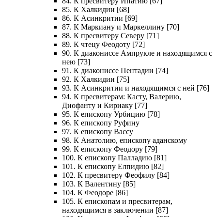
84. К пресвитеру Ипатию [67]
85. К Халкидии [68]
86. К Асинкритии [69]
87. К Маркиану и Маркеллину [70]
88. К пресвитеру Северу [71]
89. К чтецу Феодоту [72]
90. К диакониссе Ампрукле и находящимся с
нею [73]
91. К диакониссе Пентадии [74]
92. К Халкидии [75]
93. К Асинкритии и находящимся с ней [76]
94. К пресвитерам: Касту, Валерию,
Диофанту и Кириаку [77]
95. К епископу Урбицию [78]
96. К епископу Руфину
97. К епископу Вассу
98. К Анатолию, епископу аданскому
99. К епископу Феодору [79]
100. К епископу Палладию [81]
101. К епископу Елпидию [82]
102. К пресвитеру Феофилу [84]
103. К Валентину [85]
104. К Феодоре [86]
105. К епископам и пресвитерам,
находящимся в заключении [87]