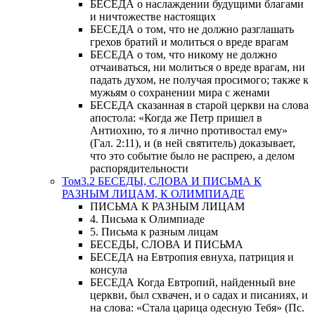
БЕСЕДА о наслаждении будущими благами
и ничтожестве настоящих
БЕСЕДА о том, что не должно разглашать
грехов братий и молиться о вреде врагам
БЕСЕДА о том, что никому не должно
отчаиваться, ни молиться о вреде врагам, ни
падать духом, не получая просимого; также к
мужьям о сохранении мира с женами
БЕСЕДА сказанная в старой церкви на слова
апостола: «Когда же Петр пришел в
Антиохию, то я лично противостал ему»
(Гал. 2:11), и (в ней святитель) доказывает,
что это событие было не распрею, а делом
распорядительности
Том3.2 БЕСЕДЫ, СЛОВА И ПИСЬМА К
РАЗНЫМ ЛИЦАМ, К ОЛИМПИАДЕ
ПИСЬМА К РАЗНЫМ ЛИЦАМ
4. Письма к Олимпиаде
5. Письма к разным лицам
БЕСЕДЫ, СЛОВА И ПИСЬМА
БЕСЕДА на Евтропия евнуха, патриция и
консула
БЕСЕДА Когда Евтропий, найденный вне
церкви, был схвачен, и о садах и писаниях, и
на слова: «Стала царица одесную Тебя» (Пс.