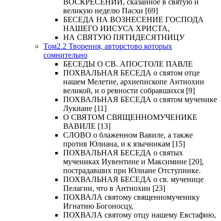
ВОСКРЕСЕНИИ, сказанное в святую и
великую неделю Пасхи [69]
БЕСЕДА НА ВОЗНЕСЕНИЕ ГОСПОДА
НАШЕГО ИИСУСА ХРИСТА,
НА СВЯТУЮ ПЯТИДЕСЯТНИЦУ
Том2.2 Творения, авторстово которых
сомнительно
БЕСЕДЫ О СВ. АПОСТОЛЕ ПАВЛЕ
ПОХВАЛЬНАЯ БЕСЕДА о святом отце
нашем Мелетие, архиепископе Антиохии
великой, и о ревности собравшихся [9]
ПОХВАЛЬНАЯ БЕСЕДА о святом мученике
Лукиане [11]
О СВЯТОМ СВЯЩЕННОМУЧЕНИКЕ
ВАВИЛЕ [13]
СЛОВО о блаженном Вавиле, а также
против Юлиана, и к язычникам [15]
ПОХВАЛЬНАЯ БЕСЕДА о святых
мучениках Иувентине и Максимине [20],
пострадавших при Юлиане Отступнике.
ПОХВАЛЬНАЯ БЕСЕДА о св. мученице
Пелагии, что в Антиохии [23]
ПОХВАЛА святому священномученику
Игнатию Богоносцу,
ПОХВАЛА святому отцу нашему Евстафию,