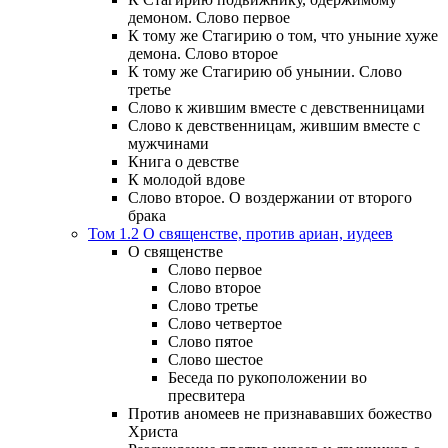
демоном. Слово первое
К тому же Стагирию о том, что уныние хуже
демона. Слово второе
К тому же Стагирию об унынии. Слово
третье
Слово к жившим вместе с девственницами
Слово к девственницам, жившим вместе с
мужчинами
Книга о девстве
К молодой вдове
Слово второе. О воздержании от второго
брака
Том 1.2 О священстве, против ариан, иудеев
О священстве
Слово первое
Слово второе
Слово третье
Слово четвертое
Слово пятое
Слово шестое
Беседа по рукоположении во
пресвитера
Против аномеев не признававших божество
Христа