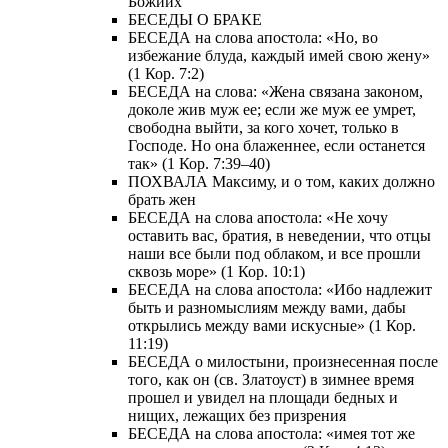
Божиих
БЕСЕДЫ О БРАКЕ
БЕСЕДА на слова апостола: «Но, во
избежание блуда, каждый имей свою жену»
(1 Кор. 7:2)
БЕСЕДА на слова: «Жена связана законом,
доколе жив муж ее; если же муж ее умрет,
свободна выйти, за кого хочет, только в
Господе. Но она блаженнее, если останется
так» (1 Кор. 7:39–40)
ПОХВАЛА Максиму, и о том, каких должно
брать жен
БЕСЕДА на слова апостола: «Не хочу
оставить вас, братия, в неведении, что отцы
наши все были под облаком, и все прошли
сквозь море» (1 Кор. 10:1)
БЕСЕДА на слова апостола: «Ибо надлежит
быть и разномыслиям между вами, дабы
открылись между вами искусные» (1 Кор.
11:19)
БЕСЕДА о милостыни, произнесенная после
того, как он (св. Златоуст) в зимнее время
прошел и увидел на площади бедных и
нищих, лежащих без призрения
БЕСЕДА на слова апостола: «имея тот же