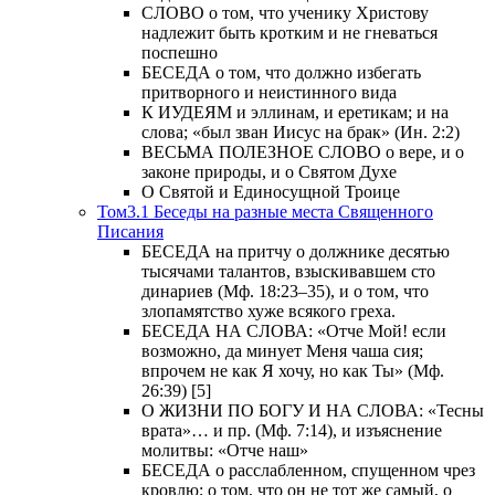
СЛОВО о том, что ученику Христову
надлежит быть кротким и не гневаться
поспешно
БЕСЕДА о том, что должно избегать
притворного и неистинного вида
К ИУДЕЯМ и эллинам, и еретикам; и на
слова; «был зван Иисус на брак» (Ин. 2:2)
ВЕСЬМА ПОЛЕЗНОЕ СЛОВО о вере, и о
законе природы, и о Святом Духе
О Святой и Единосущной Троице
Том3.1 Беседы на разные места Священного
Писания
БЕСЕДА на притчу о должнике десятью
тысячами талантов, взыскивавшем сто
динариев (Мф. 18:23–35), и о том, что
злопамятство хуже всякого греха.
БЕСЕДА НА СЛОВА: «Отче Мой! если
возможно, да минует Меня чаша сия;
впрочем не как Я хочу, но как Ты» (Мф.
26:39) [5]
О ЖИЗНИ ПО БОГУ И НА СЛОВА: «Тесны
врата»… и пр. (Мф. 7:14), и изъяснение
молитвы: «Отче наш»
БЕСЕДА о расслабленном, спущенном чрез
кровлю; о том, что он не тот же самый, о