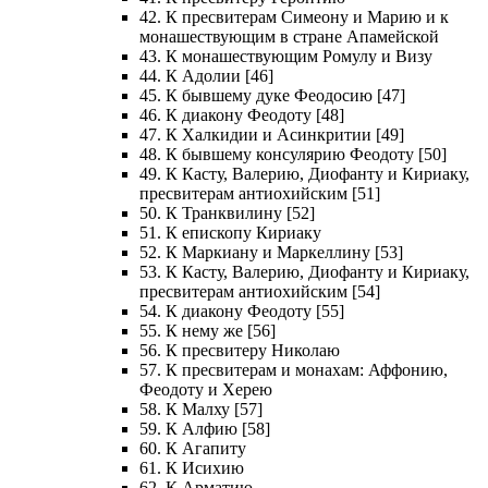
42. К пресвитерам Симеону и Марию и к
монашествующим в стране Апамейской
43. К монашествующим Ромулу и Визу
44. К Адолии [46]
45. К бывшему дуке Феодосию [47]
46. К диакону Феодоту [48]
47. К Халкидии и Асинкритии [49]
48. К бывшему консулярию Феодоту [50]
49. К Касту, Валерию, Диофанту и Кириаку,
пресвитерам антиохийским [51]
50. К Транквилину [52]
51. К епископу Кириаку
52. К Маркиану и Маркеллину [53]
53. К Касту, Валерию, Диофанту и Кириаку,
пресвитерам антиохийским [54]
54. К диакону Феодоту [55]
55. К нему же [56]
56. К пресвитеру Николаю
57. К пресвитерам и монахам: Аффонию,
Феодоту и Херею
58. К Малху [57]
59. К Алфию [58]
60. К Агапиту
61. К Исихию
62. К Арматию