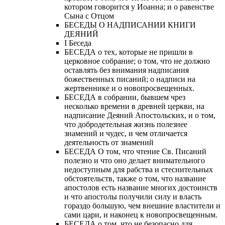
котором говорится у Иоанна; и о равенстве
Сына с Отцом
БЕСЕДЫ О НАДПИСАНИИ КНИГИ
ДЕЯНИЙ
Ι Беседа
БЕСЕДА о тех, которые не пришли в
церковное собрание; о том, что не должно
оставлять без внимания надписания
божественных писаний; о надписи на
жертвеннике и о новопросвещенных.
БЕСЕДА в собрании, бывшем чрез
несколько времени в древней церкви, на
надписание Деяний Апостольских, и о том,
что добродетельная жизнь полезнее
знамений и чудес, и чем отличается
деятельность от знамений
БЕСЕДА О том, что чтение Св. Писаний
полезно и что оно делает внимательного
недоступным для рабства и стеснительных
обстоятельств, также о том, что название
апостолов есть название многих достоинств
и что апостолы получили силу и власть
гораздо большую, чем внешние властители и
сами цари, и наконец к новопросвещенным.
БЕСЕДА о том, что не безопасно для