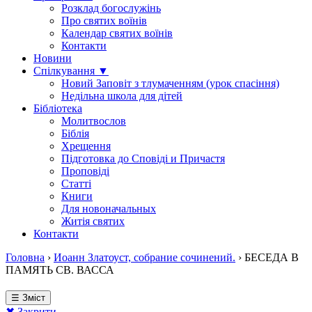
Розклад богослужінь
Про святих воїнів
Календар святих воїнів
Контакти
Новини
Спілкування ▼
Новий Заповіт з тлумаченням (урок спасіння)
Недільна школа для дітей
Бібліотека
Молитвослов
Біблія
Хрещення
Підготовка до Сповіді и Причастя
Проповіді
Статті
Книги
Для новоначальных
Житія святих
Контакти
Головна
›
Иоанн Златоуст, собрание сочинений.
›
БЕСЕДА В
ПАМЯТЬ СВ. ВАССА
☰ Зміст
✖ Закрити