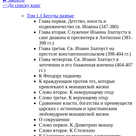
<<До списку книг
Том 1.1 Беседы разные
Глава первая. Детство, юность и
подвижничество св. Иоанна (347-380)
Глава вторая. Служение Иоанна Златоуста в
сане диакона и пресвитера в Антиохии (381-
398 гг.)
Глава третья. Св. Иоанн Златоуст на
престоле константинопольском (398-404 гг.)
Глава четвертая. Св. Иоанн Златоуст в
заточении и его блаженная кончина (404-407
гг.)
К Феодору падшему
К враждующим против тех, которые
привлекают к монашеской жизни
Слово второе. К неверующему отцу
Слово третье. К верующему отцу
Сравнение власти, богатства и преимуществ
царских с истинным и христианским
любомудрием монашеской жизни
О сокрушении
Слово первое. К Димитрию монаху
Слово второе. К Стелехию
К Стагирию подвижнику, одержимому