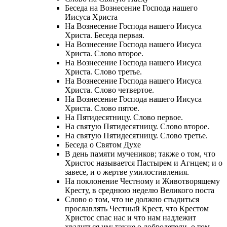
Беседа на Вознесение Господа нашего
Иисуса Христа
На Вознесение Господа нашего Иисуса
Христа. Беседа первая.
На Вознесение Господа нашего Иисуса
Христа. Слово второе.
На Вознесение Господа нашего Иисуса
Христа. Слово третье.
На Вознесение Господа нашего Иисуса
Христа. Слово четвертое.
На Вознесение Господа нашего Иисуса
Христа. Слово пятое.
На Пятидесятницу. Слово первое.
На святую Пятидесятницу. Слово второе.
На святую Пятидесятницу. Слово третье.
Беседа о Святом Духе
В день памяти мучеников; также о том, что
Христос называется Пастырем и Агнцем; и о
завесе, и о жертве умилостивления.
На поклонение Честному и Животворящему
Кресту, в среднюю неделю Великого поста
Слово о том, что не должно стыдиться
прославлять Честный Крест, что Крестом
Христос спас нас и что нам надлежит
хвалиться им; также о добродетели, о том,