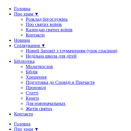
Головна
Про храм ▼
Розклад богослужінь
Про святих воїнів
Календар святих воїнів
Контакти
Новини
Спілкування ▼
Новий Заповіт з тлумаченням (урок спасіння)
Недільна школа для дітей
Бібліотека
Молитвослов
Біблія
Хрещення
Підготовка до Сповіді и Причастя
Проповіді
Статті
Книги
Для новоначальных
Житія святих
Контакти
Головна
Про храм ▼