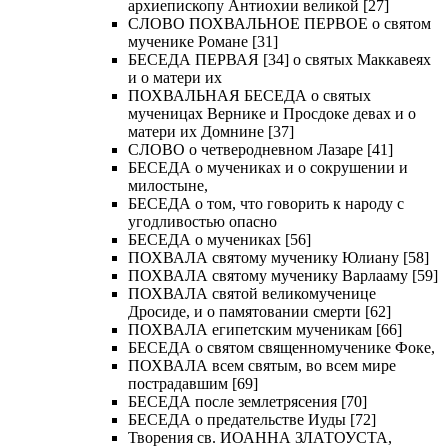
архиепископу Антиохии великой [27]
СЛОВО ПОХВАЛЬНОЕ ПЕРВОЕ о святом
мученике Романе [31]
БЕСЕДА ПЕРВАЯ [34] о святых Маккавеях
и о матери их
ПОХВАЛЬНАЯ БЕСЕДА о святых
мученицах Вернике и Просдоке девах и о
матери их Домнине [37]
СЛОВО о четверодневном Лазаре [41]
БЕСЕДА о мучениках и о сокрушении и
милостыне,
БЕСЕДА о том, что говорить к народу с
угодливостью опасно
БЕСЕДА о мучениках [56]
ПОХВАЛА святому мученику Юлиану [58]
ПОХВАЛА святому мученику Варлааму [59]
ПОХВАЛА святой великомученице
Дросиде, и о памятовании смерти [62]
ПОХВАЛА египетским мученикам [66]
БЕСЕДА о святом священномученике Фоке,
ПОХВАЛА всем святым, во всем мире
пострадавшим [69]
БЕСЕДА после землетрясения [70]
БЕСЕДА о предательстве Иуды [72]
Творения св. ИОАННА ЗЛАТОУСТА,