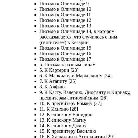
Письмо к Олимпиаде 9
Письмо к Олимпиаде 10
Письмо к Олимпиаде 11
Письмо к Олимпиаде 12
Письмо к Олимпиаде 13
Письмо к Олимпиаде 14, в котором
рассказывается, что случилось с ним
(святителем) в Кесарии
Письмо к Олимпиаде 15
Письмо к Олимпиаде 16
Письмо к Олимпиаде 17
5. Письма к разным лицам
5. К Картерии [23]
6. К Маркиану и Маркеллину [24]
7. К Агапиту [25]
8. К Алфию
9. К Касту, Валерию, Диофанту и Кириаку,
пресвитерам антиохийским [26]
10. К пресвитеру Роману [27]
11. К Исихию [28]
12. К епископу Елпидию
13. К епископу Магну
14. К епископу Домну
15. К пресвитеру Василию
16. К Халкидии и Асинкритии [29]