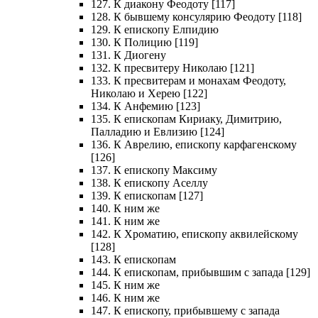
127. К диакону Феодоту [117]
128. К бывшему консулярию Феодоту [118]
129. К епископу Елпидию
130. К Полицию [119]
131. К Диогену
132. К пресвитеру Николаю [121]
133. К пресвитерам и монахам Феодоту,
Николаю и Херею [122]
134. К Анфемию [123]
135. К епископам Кириаку, Димитрию,
Палладию и Евлизию [124]
136. К Аврелию, епископу карфагенскому
[126]
137. К епископу Максиму
138. К епископу Аселлу
139. К епископам [127]
140. К ним же
141. К ним же
142. К Хроматию, епископу аквилейскому
[128]
143. К епископам
144. К епископам, прибывшим с запада [129]
145. К ним же
146. К ним же
147. К епископу, прибывшему с запада