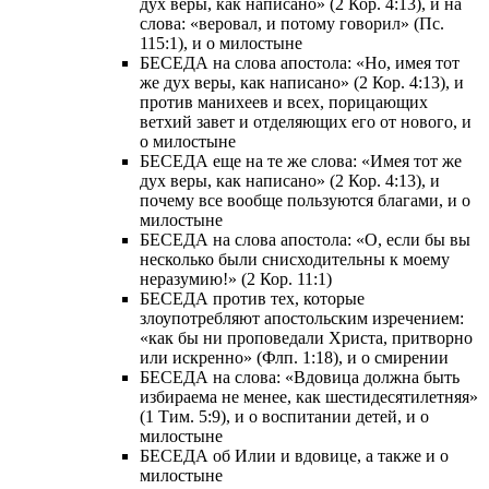
дух веры, как написано» (2 Кор. 4:13), и на
слова: «веровал, и потому говорил» (Пс.
115:1), и о милостыне
БЕСЕДА на слова апостола: «Но, имея тот
же дух веры, как написано» (2 Кор. 4:13), и
против манихеев и всех, порицающих
ветхий завет и отделяющих его от нового, и
о милостыне
БЕСЕДА еще на те же слова: «Имея тот же
дух веры, как написано» (2 Кор. 4:13), и
почему все вообще пользуются благами, и о
милостыне
БЕСЕДА на слова апостола: «О, если бы вы
несколько были снисходительны к моему
неразумию!» (2 Кор. 11:1)
БЕСЕДА против тех, которые
злоупотребляют апостольским изречением:
«как бы ни проповедали Христа, притворно
или искренно» (Флп. 1:18), и о смирении
БЕСЕДА на слова: «Вдовица должна быть
избираема не менее, как шестидесятилетняя»
(1 Тим. 5:9), и о воспитании детей, и о
милостыне
БЕСЕДА об Илии и вдовице, а также и о
милостыне