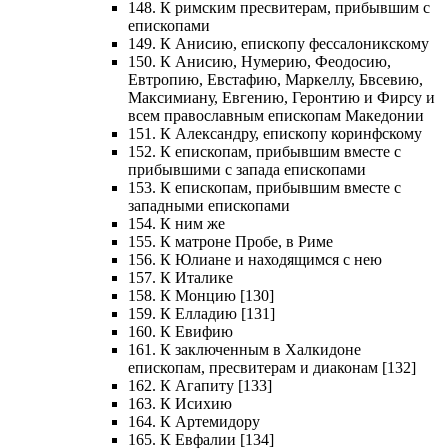
148. К римским пресвитерам, прибывшим с
епископами
149. К Анисию, епископу фессалоникскому
150. К Анисию, Нумерию, Феодосию,
Евтропию, Евстафию, Маркеллу, Бвсевию,
Максимиану, Евгению, Геронтию и Фирсу и
всем православным епископам Македонии
151. К Александру, епископу коринфскому
152. К епископам, прибывшим вместе с
прибывшими с запада епископами
153. К епископам, прибывшим вместе с
западными епископами
154. К ним же
155. К матроне Пробе, в Риме
156. К Юлиане и находящимся с нею
157. К Италике
158. К Монцию [130]
159. К Елладию [131]
160. К Евифию
161. К заключенным в Халкидоне
епископам, пресвитерам и диаконам [132]
162. К Агапиту [133]
163. К Исихию
164. К Артемидору
165. К Евфалии [134]