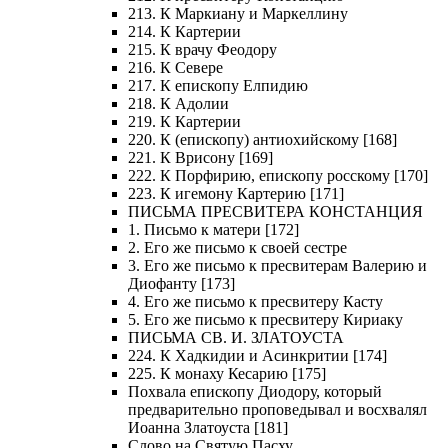
213. К Маркиану и Маркеллину
214. К Картерии
215. К врачу Феодору
216. К Севере
217. К епископу Елпидию
218. К Адолии
219. К Картерии
220. К (епископу) антиохийскому [168]
221. К Врисону [169]
222. К Порфирию, епископу росскому [170]
223. К игемону Картерию [171]
ПИСЬМА ПРЕСВИТЕРА КОНСТАНЦИЯ
1. Письмо к матери [172]
2. Его же письмо к своей сестре
3. Его же письмо к пресвитерам Валерию и
Диофанту [173]
4. Его же письмо к пресвитеру Касту
5. Его же письмо к пресвитеру Кириаку
ПИСЬМА СВ. И. ЗЛАТОУСТА
224. К Хадкидии и Асинкритии [174]
225. К монаху Кесарию [175]
Похвала епископу Диодору, который
предварительно проповедывал и восхвалял
Иоанна Златоуста [181]
Слово на Святую Пасху