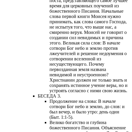
поста, представляющего самое лучшее
время для церковных поучений из
божественного Писания. Начальные
слова первой книги Моисея нужно
принимать, как слова самого Господа,
не испытуя того, что выше нас, а
смиренно веруя. Моисей не говорит о
создании сил невидимых и причина
этого. Великая сила слов: В начале
сотвори Бог небо и землю против
лжеучителей и решение недоумения о
сотворении вселенной из
несуществующего. Почему
первозданная земля названа
невидимой и неустроенною?
Христианин должен не только знать и
сохранять истинное учение веры, но и
устроять согласно с ними свою жизнь.
БЕСЕДА 3.
Продолжение на слова: В начале
сотвори Бог небо и землю, до слов: и
был вечер, и было утро: день один
(Быт. 1:1-5).
Велико богатство и глубина
божественного Писания. Объяснение