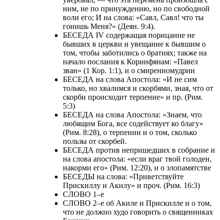
ним, не по принуждению, но по свободной
воли его; И на слова: «Савл, Савл! что ты
гонишь Меня?» (Деян. 9:4).
БЕСЕДА IV содержащая порицание не
бывших в церкви и увещание к бывшим о
том, чтобы заботились о братиях; также на
начало послания к Коринфянам: «Павел
зван» (1 Кор. 1:1), и о смиренномудрии
БЕСЕДА на слова Апостола: «И не сим
только, но хвалимся и скорбями, зная, что от
скорби происходит терпение» и пр. (Рим.
5:3)
БЕСЕДА на слова Апостола: «Знаем, что
любящим Бога, все содействует ко благу»
(Рим. 8:28), о терпении и о том, сколько
пользы от скорбей.
БЕСЕДА против непришедших в собрание и
на слова апостола: «если враг твой голоден,
накорми его» (Рим. 12:20), и о злопамятстве
БЕСЕДЫ на слова: «Приветствуйте
Прискиллу и Акилу» и проч. (Рим. 16:3)
СЛОВО 1–е
СЛОВО 2–е об Акиле и Прискилле и о том,
что не должно худо говорить о священниках