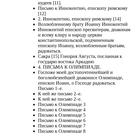
иудеев [11].
Письмо к Иннокентию, епископу римскому
[12]
2. Иннокентию, епископу римскому [14]
Возлюбленному брату Иоанну Иннокентий
Иннокентий епископ пресвитерам, диаконам
и всему клиру и народу церкви
константинопольской, подчиненным
епископу Иоанну, возлюбленным братьям,
радоваться.
Сакра [15] Гонория Августа, посланная к
государю востока Аркадию
4. ПИСЬМА К ОЛИМПИАДЕ.
Госпоже моей достопочтеннейшей и
боголюбезнейшей диаконисе Олимпиаде,
епископ Иоанн, о Господе радоваться.
Письмо 1–е.
К ней же письмо 2–е.
К ней же письмо 2–е.
Письмо к Олимпиаде 3
Письмо к Олимпиаде 4
Письмо к Олимпиаде 5
Письмо к Олимпиаде 6
Письмо к Олимпиаде 7
Письмо к Олимпиаде 8