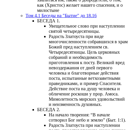
как (Христос) желает нашего спасения, и о
милостыне
Том 4.1 Беседы на "Бытие" до 18.16
БЕСЕДА 1.
Увещательное слово при наступлении
святой четыредесятницы.
Радость Златоуста при виде
многочисленности собравшихся в храм
Божий пред наступлением св.
Четыредесятницы. Цель церковных
собраний и необходимость
приготовления к посту. Великий вред
невоздержания от дней первого
человека и благотворные действия
поста, испытанные ветхозаветными
праведниками, и пример Спасителя.
Действие поста на душу человека и
обличение роскоши у прор. Амоса.
Мимолетность мирских удовольствий
и неизменность духовных.
БЕСЕДА 2.
На начало творения: “В начале
сотворил Бог небо и землю” (Быт. 1:1).
Радость Златоуста при наступлении