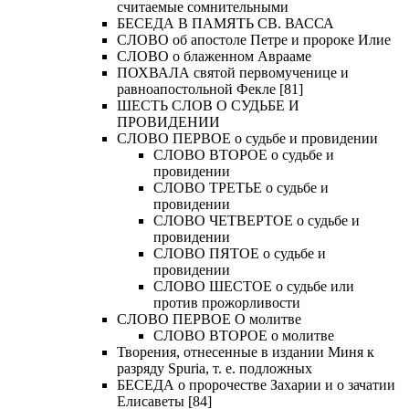
считаемые сомнительными
БЕСЕДА В ПАМЯТЬ СВ. ВАССА
СЛОВО об апостоле Петре и пророке Илие
СЛОВО о блаженном Аврааме
ПОХВАЛА святой первомученице и
равноапостольной Фекле [81]
ШЕСТЬ СЛОВ О СУДЬБЕ И
ПРОВИДЕНИИ
СЛОВО ПЕРВОЕ о судьбе и провидении
СЛОВО ВТОРОЕ о судьбе и
провидении
СЛОВО ТРЕТЬЕ о судьбе и
провидении
СЛОВО ЧЕТВЕРТОЕ о судьбе и
провидении
СЛОВО ПЯТОЕ о судьбе и
провидении
СЛОВО ШЕСТОЕ о судьбе или
против прожорливости
СЛОВО ПЕРВОЕ О молитве
СЛОВО ВТОРОЕ о молитве
Творения, отнесенные в издании Миня к
разряду Spuria, т. е. подложных
БЕСЕДА о пророчестве Захарии и о зачатии
Елисаветы [84]