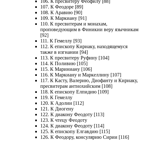
106. К пресвитеру Феофилу [88]
107. К Феодоре [89]
108. К Аравию [90]
109. К Маркиану [91]
110. К пресвитерам и монахам,
проповедующим в Финикии веру язычникам
[92]
111. К Гемеллу [93]
112. К епископу Кириаку, находящемуся
также в изгнании [94]
113. К пресвитеру Руфину [104]
114. К Поливию [105]
115. К Мариниану [106]
116. К Маркиану и Маркеллину [107]
117. К Касту, Валерию, Диофанту и Кириаку,
пресвитерам антиохийским [108]
118. К епископу Елпидию [109]
119. К Гемеллу
120. К Адолии [112]
121. К Диогену
122. К диакону Феодоту [113]
123. К чтецу Феодоту
124. К диакону Феодоту [114]
125. К епископу Елгавдию [115]
126. К Феодору, консулярию Сирии [116]