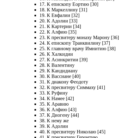
17. К епископу Еортию [30]
18. К Маркеллину [31]
19. К Евфалии [32]
20. К Адолии [33]
21. К Картерии [34]
22. К Алфию [35]
23. К пресвитеру монаху Марону [36]
24. К епископу Транквилину [37]
25. К главному врачу Имнитию [38]
26. К Халкидии
27. К Асинкритии [39]
28. К Валентину
29. К Кандидиану
30. К Вассиане [40]
31. К диакону Феодоту
32. К пресвитеру Симмаху [41]
33. К Руфину
34. К Намее [42]
35. К Аравию
36. К Алфию [43]
37. К Диогену [44]
38. К нему же
39. К Адолии
40. К пресвитеру Николаю [45]
41. К пресвитеру Геронтию