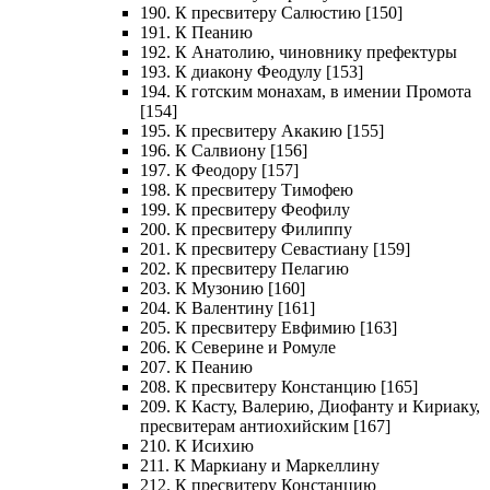
190. К пресвитеру Салюстию [150]
191. К Пеанию
192. К Анатолию, чиновнику префектуры
193. К диакону Феодулу [153]
194. К готским монахам, в имении Промота
[154]
195. К пресвитеру Акакию [155]
196. К Салвиону [156]
197. К Феодору [157]
198. К пресвитеру Тимофею
199. К пресвитеру Феофилу
200. К пресвитеру Филиппу
201. К пресвитеру Севастиану [159]
202. К пресвитеру Пелагию
203. К Музонию [160]
204. К Валентину [161]
205. К пресвитеру Евфимию [163]
206. К Северине и Ромуле
207. К Пеанию
208. К пресвитеру Констанцию [165]
209. К Касту, Валерию, Диофанту и Кириаку,
пресвитерам антиохийским [167]
210. К Исихию
211. К Маркиану и Маркеллину
212. К пресвитеру Констанцию