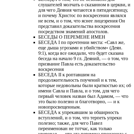
слушателей молчать о сказанном в церкви, и
для чего Деяния читаются в пятидесятницу,
и почему Христос по воскресении являлся
не всем, и о том, что яснее лицезрения Он
представил доказательства воскресения
посредством знамений апостолов.
БЕСЕДЫ О ПЕРЕМЕНЕ ИМЕН
БЕСЕДА I по прочтении места: «Савл же,
еще дыша угрозами и убийством» (Деян.
9:1), когда все ожидали, что будет сказана
беседа на начало 9 гл. Деяний, — о том, что
призвание Павла есть доказательство
воскресения
БЕСЕДА II к роптавшим на
продолжительность поучений и к тем,
которые недовольны были краткостью их; об
имени Савла и Павла, и о том, для чего
первый человек назван был Адамом, — что
это было полезно и благотворно, — и к
новопросвещенным.
БЕСЕДА к упрекавшим за обширность
вступлений, и о том, что терпеть упреки
полезно; также, для чего Павел
переименован не тотчас, как только
уверовал, — что эта перемена произошла с