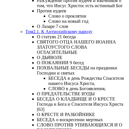
Разсуждение против иудеев и язычников о
том, что Иисус Христос есть истинный Бог
Против иудеев
Слово о проклятии
Слово на новый год
О Лазаре 7 слов
Том2.1. К Антиохийскому народу
О статуях 21 беседа
СВЯТОГО ОТЦА НАШЕГО ИОАННА
ЗЛАТОУСТОГО СЛОВА
ОГЛАСИТЕЛЬНЫЕ
О ДЬЯВОЛЕ
О ПОКАЯНИИ 9 бесед
ПОХВАЛЬНЫЕ БЕСЕДЫ на праздники
Господни и святых
БЕСЕДА в день Рождества Спасителя
нашего Иисуса Христа,
СЛОВО в день Богоявления,
О ПРЕДАТЕЛЬСТВЕ ИУДЫ
БЕСЕДА О КЛАДБИЩЕ И О КРЕСТЕ
Господа и Бога и Спасителя Иисуса Христа
[63]
О КРЕСТЕ И РАЗБОЙНИКЕ
БЕСЕДА о воскресении мертвых
СЛОВО ПРОТИВ УПИВАЮЩИХСЯ И О