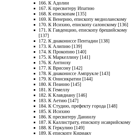
166. К Адолии
167. К пресвитеру Ипатию
168. К епископам [135]
169. К Венерию, епископу медиоланскому
170. К Исихию, епископу салонскому [136]
171. К Гавденцию, епископу брешийскому
[137]
172. К диакониссе Пентадии [138]
173. К Алипию [139]
174. К Прокопию [140]
175. К Маркеллину [141]
176. К Антиоху
177. К Врисону [142]
178. К диакониссе Ампрукле [143]
179. К Онисикратии [144]
180. К Пеанию [145]
181. К Гемеллу
182. К Клавдиану [146]
183. К Аетию [147]
184. К Студию, префекту города [148]
185. К Исихию
186. К пресвитеру Даниилу
187. К Каллистрату, епископу исаврийскому
188. К Геркулию [149]
189. К епископу Кириаку