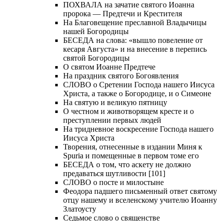
ПОХВАЛА на зачатие святого Иоанна
пророка — Предтечи и Крестителя
На Благовещение преславной Владычицы
нашей Богородицы
БЕСЕДА на слова: «вышло повеление от
кесаря Августа» и на внесение в перепись
святой Богородицы
О святом Иоанне Предтече
На праздник святого Богоявления
СЛОВО о Сретении Господа нашего Иисуса
Христа, а также о Богородице, и о Симеоне
На святую и великую пятницу
О честном и животворящем кресте и о
преступлении первых людей
На тридневное воскресение Господа нашего
Иисуса Христа
Творения, отнесенные в издании Миня к
Spuria и помещенные в первом томе его
БЕСЕДА о том, что аскету не должно
предаваться шутливости [101]
СЛОВО о посте и милостыне
Феодора падшего письменный ответ святому
отцу нашему и вселенскому учителю Иоанну
Златоусту
Седьмое слово о священстве