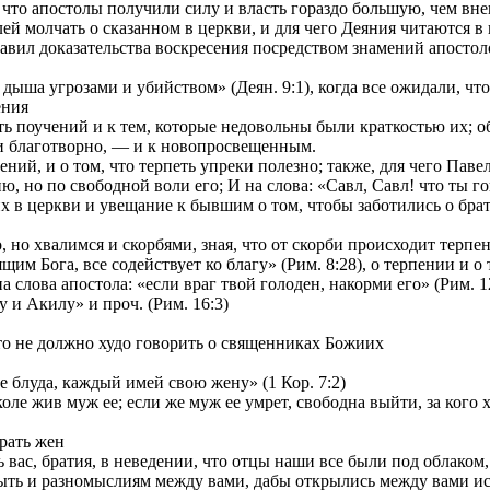
и что апостолы получили силу и власть гораздо большую, чем вн
ей молчать о сказанном в церкви, и для чего Деяния читаются в
ставил доказательства воскресения посредством знамений апостол
ыша угрозами и убийством» (Деян. 9:1), когда все ожидали, что б
ения
 поучений и к тем, которые недовольны были краткостью их; об 
и благотворно, — и к новопросвещенным.
й, и о том, что терпеть упреки полезно; также, для чего Павел 
, но по свободной воли его; И на слова: «Савл, Савл! что ты го
 церкви и увещание к бывшим о том, чтобы заботились о брати
но хвалимся и скорбями, зная, что от скорби происходит терпени
м Бога, все содействует ко благу» (Рим. 8:28), о терпении и о 
лова апостола: «если враг твой голоден, накорми его» (Рим. 12
и Акилу» и проч. (Рим. 16:3)
то не должно худо говорить о священниках Божиих
 блуда, каждый имей свою жену» (1 Кор. 7:2)
ле жив муж ее; если же муж ее умрет, свободна выйти, за кого хо
рать жен
вас, братия, в неведении, что отцы наши все были под облаком, 
ть и разномыслиям между вами, дабы открылись между вами иск