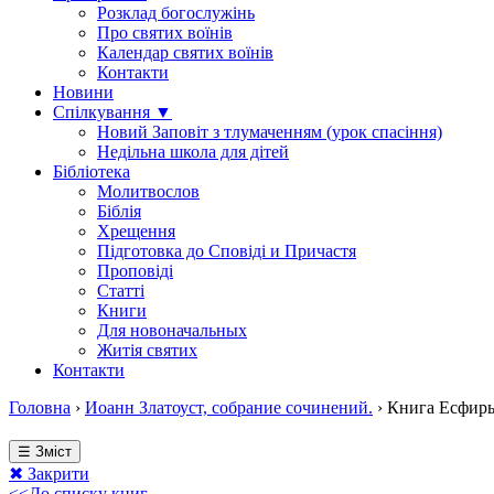
Розклад богослужінь
Про святих воїнів
Календар святих воїнів
Контакти
Новини
Спілкування ▼
Новий Заповіт з тлумаченням (урок спасіння)
Недільна школа для дітей
Бібліотека
Молитвослов
Біблія
Хрещення
Підготовка до Сповіді и Причастя
Проповіді
Статті
Книги
Для новоначальных
Житія святих
Контакти
Головна
›
Иоанн Златоуст, собрание сочинений.
›
Книга Есфирь
☰ Зміст
✖ Закрити
<<До списку книг