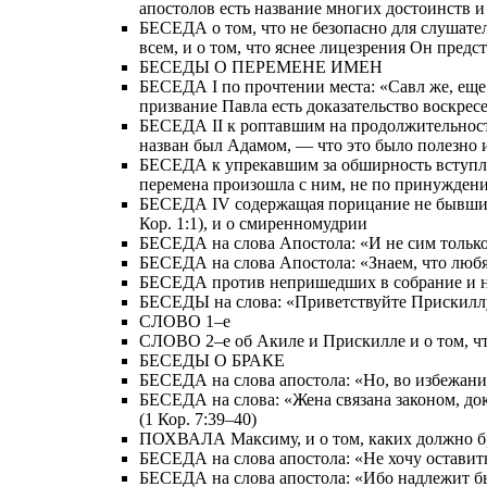
апостолов есть название многих достоинств 
БЕСЕДА о том, что не безопасно для слушател
всем, и о том, что яснее лицезрения Он пред
БЕСЕДЫ О ПЕРЕМЕНЕ ИМЕН
БЕСЕДА I по прочтении места: «Савл же, еще д
призвание Павла есть доказательство воскрес
БЕСЕДА II к роптавшим на продолжительность
назван был Адамом, — что это было полезно 
БЕСЕДА к упрекавшим за обширность вступлени
перемена произошла с ним, не по принуждению
БЕСЕДА IV содержащая порицание не бывших в
Кор. 1:1), и о смиренномудрии
БЕСЕДА на слова Апостола: «И не сим только, 
БЕСЕДА на слова Апостола: «Знаем, что любящи
БЕСЕДА против непришедших в собрание и на с
БЕСЕДЫ на слова: «Приветствуйте Прискиллу 
СЛОВО 1–е
СЛОВО 2–е об Акиле и Прискилле и о том, ч
БЕСЕДЫ О БРАКЕ
БЕСЕДА на слова апостола: «Но, во избежание
БЕСЕДА на слова: «Жена связана законом, доко
(1 Кор. 7:39–40)
ПОХВАЛА Максиму, и о том, каких должно б
БЕСЕДА на слова апостола: «Не хочу оставить 
БЕСЕДА на слова апостола: «Ибо надлежит бы