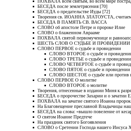
ПОХВАЛА всем святым, во всем мире постра
БЕСЕДА после землетрясения [70]
БЕСЕДА о предательстве Иуды [72]
Творения св. ИОАННА ЗЛАТОУСТА, считае
БЕСЕДА В ПАМЯТЬ СВ. ВАССА
СЛОВО об апостоле Петре и пророке Илие
СЛОВО о блаженном Аврааме
ПОХВАЛА святой первомученице и равноапос
ШЕСТЬ СЛОВ О СУДЬБЕ И ПРОВИДЕНИИ
СЛОВО ПЕРВОЕ о судьбе и провидении
СЛОВО ВТОРОЕ о судьбе и провидени
СЛОВО ТРЕТЬЕ о судьбе и провидении
СЛОВО ЧЕТВЕРТОЕ о судьбе и прови
СЛОВО ПЯТОЕ о судьбе и провидении
СЛОВО ШЕСТОЕ о судьбе или против 
СЛОВО ПЕРВОЕ О молитве
СЛОВО ВТОРОЕ о молитве
Творения, отнесенные в издании Миня к разряд
БЕСЕДА о пророчестве Захарии и о зачатии Е
ПОХВАЛА на зачатие святого Иоанна пророк
На Благовещение преславной Владычицы на
БЕСЕДА на слова: «вышло повеление от кесар
О святом Иоанне Предтече
На праздник святого Богоявления
СЛОВО о Сретении Господа нашего Иисуса Хр