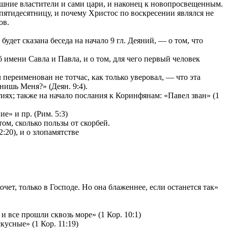
ешние властители и сами цари, и наконец к новопросвещенным.
 пятидесятницу, и почему Христос по воскресении являлся не
ов.
удет сказана беседа на начало 9 гл. Деяний, — о том, что
имени Савла и Павла, и о том, для чего первый человек
переименован не тотчас, как только уверовал, — что эта
нишь Меня?» (Деян. 9:4).
ях; также на начало послания к Коринфянам: «Павел зван» (1
е» и пр. (Рим. 5:3)
том, сколько пользы от скорбей.
:20), и о злопамятстве
чет, только в Господе. Но она блаженнее, если останется так»
и все прошли сквозь море» (1 Кор. 10:1)
усные» (1 Кор. 11:19)