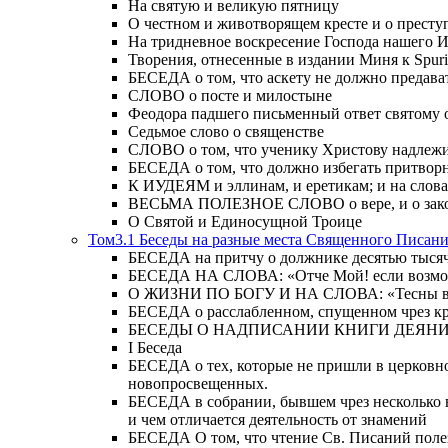
На святую и великую пятницу
О честном и животворящем кресте и о прест
На тридневное воскресение Господа нашего 
Творения, отнесенные в издании Миня к Spur
БЕСЕДА о том, что аскету не должно предава
СЛОВО о посте и милостыне
Феодора падшего письменный ответ святому 
Седьмое слово о священстве
СЛОВО о том, что ученику Христову надлежи
БЕСЕДА о том, что должно избегать притвор
К ИУДЕЯМ и эллинам, и еретикам; и на слова;
ВЕСЬМА ПОЛЕЗНОЕ СЛОВО о вере, и о закон
О Святой и Единосущной Троице
Том3.1 Беседы на разные места Священного Писан
БЕСЕДА на притчу о должнике десятью тысячам
БЕСЕДА НА СЛОВА: «Отче Мой! если возможно,
О ЖИЗНИ ПО БОГУ И НА СЛОВА: «Тесны врата
БЕСЕДА о расслабленном, спущенном чрез кров
БЕСЕДЫ О НАДПИСАНИИ КНИГИ ДЕЯН
Ι Беседа
БЕСЕДА о тех, которые не пришли в церковно
новопросвещенных.
БЕСЕДА в собрании, бывшем чрез несколько в
и чем отличается деятельность от знамений
БЕСЕДА О том, что чтение Св. Писаний полезн