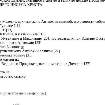
ЕНИИ, сказанное в святую и великую неделю Пасхи [69
ШЕГО ИИСУСА ХРИСТА,
летие, архиепископе Антиохии великой, и о ревности собрав
киане [11]
Е [13]
Юлиана, и к язычникам [15]
вентине и Максимине [20], пострадавших при Юлиане Отсту
и, что в Антиохии [23]
ию Богоносцу,
хиепископу Антиохии великой [27]
нике Романе [31]
о матери их
рнике и Просдоке девах и о матери их Домнине [37]
стыне,
ливостью опасно
о памятовании смерти [62]