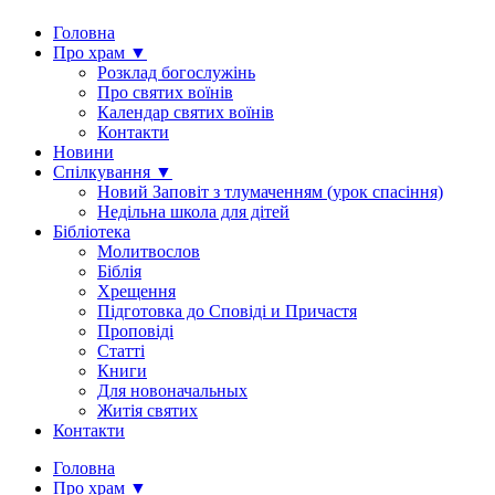
Головна
Про храм ▼
Розклад богослужінь
Про святих воїнів
Календар святих воїнів
Контакти
Новини
Спілкування ▼
Новий Заповіт з тлумаченням (урок спасіння)
Недільна школа для дітей
Бібліотека
Молитвослов
Біблія
Хрещення
Підготовка до Сповіді и Причастя
Проповіді
Статті
Книги
Для новоначальных
Житія святих
Контакти
Головна
Про храм ▼