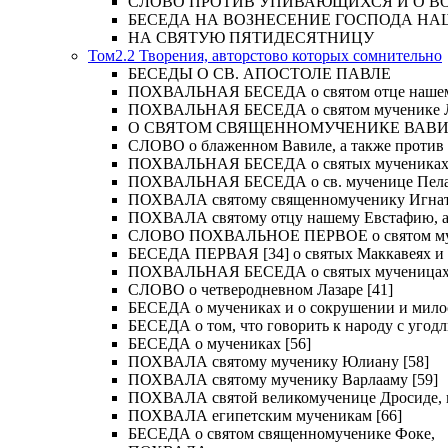
СЛОВО ПРОТИВ УПИВАЮЩИХСЯ И О ВОСКРЕС
БЕСЕДА НА ВОЗНЕСЕНИЕ ГОСПОДА НА
НА СВЯТУЮ ПЯТИДЕСЯТНИЦУ
Том2.2 Творения, авторстово которых сомнительно
БЕСЕДЫ О СВ. АПОСТОЛЕ ПАВЛЕ
ПОХВАЛЬНАЯ БЕСЕДА о святом отце нашем Ме
ПОХВАЛЬНАЯ БЕСЕДА о святом мученике Лу
О СВЯТОМ СВЯЩЕННОМУЧЕНИКЕ ВАВИЛ
СЛОВО о блаженном Вавиле, а также против 
ПОХВАЛЬНАЯ БЕСЕДА о святых мучениках Иу
ПОХВАЛЬНАЯ БЕСЕДА о св. мученице Пелаги
ПОХВАЛА святому священномученику Игнат
ПОХВАЛА святому отцу нашему Евстафию, ар
СЛОВО ПОХВАЛЬНОЕ ПЕРВОЕ о святом муче
БЕСЕДА ПЕРВАЯ [34] о святых Маккавеях и 
ПОХВАЛЬНАЯ БЕСЕДА о святых мученицах Ве
СЛОВО о четверодневном Лазаре [41]
БЕСЕДА о мучениках и о сокрушении и мило
БЕСЕДА о том, что говорить к народу с угод
БЕСЕДА о мучениках [56]
ПОХВАЛА святому мученику Юлиану [58]
ПОХВАЛА святому мученику Варлааму [59]
ПОХВАЛА святой великомученице Дросиде, и 
ПОХВАЛА египетским мученикам [66]
БЕСЕДА о святом священномученике Фоке,