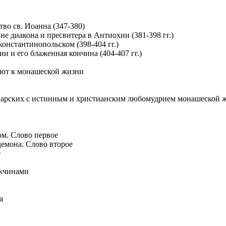
тво св. Иоанна (347-380)
не диакона и пресвитера в Антиохии (381-398 гг.)
 константинопольском (398-404 гг.)
ии и его блаженная кончина (404-407 гг.)
ают к монашеской жизни
 царских с истинным и христианским любомудрием монашеской 
м. Слово первое
демона. Слово второе
е
ужчинами
а