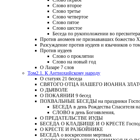
Слово второе
Слово третье
Слово четвертое
Слово пятое
Слово шестое
Беседа по рукоположении во пресвитера
Против аномеев не признававших божество Х
Разсуждение против иудеев и язычников о то
Против иудеев
Слово о проклятии
Слово на новый год
О Лазаре 7 слов
Том2.1. К Антиохийскому народу
О статуях 21 беседа
СВЯТОГО ОТЦА НАШЕГО ИОАННА ЗЛА
О ДЬЯВОЛЕ
О ПОКАЯНИИ 9 бесед
ПОХВАЛЬНЫЕ БЕСЕДЫ на праздники Господ
БЕСЕДА в день Рождества Спасителя н
СЛОВО в день Богоявления,
О ПРЕДАТЕЛЬСТВЕ ИУДЫ
БЕСЕДА О КЛАДБИЩЕ И О КРЕСТЕ Господа и 
О КРЕСТЕ И РАЗБОЙНИКЕ
БЕСЕДА о воскресении мертвых