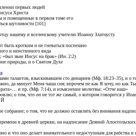
уплении первых людей
Иисуса Христа
ia и помещенные в первом томе его
ться шутливости [101]
отцу нашему и вселенскому учителю Иоанну Златоусту
т быть кротким и не гневаться поспешно
ного и неистинного вида
 «был зван Иисус на брак» (Ин. 2:2)
е природы, и о Святом Духе
ия
и талантов, взыскивавшем сто динариев (Мф. 18:23–35), и о том
 да минует Меня чаша сия; впрочем не как Я хочу, но как Ты» 
»… и пр. (Мф. 7:14), и изъяснение молитвы: «Отче наш»
лю; о том, что он не тот же самый, о котором говорится у Иоа
ИЙ
е собрание; о том, что не должно оставлять без внимания надп
ремени в древней церкви, на надписание Деяний Апостольских, и
о и что оно делает внимательного недоступным для рабства и с