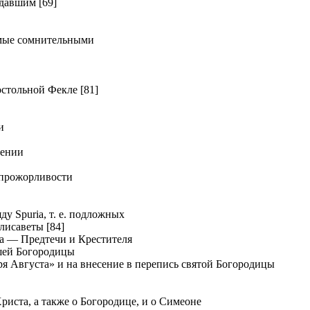
давшим [69]
мые сомнительными
тольной Фекле [81]
и
дении
прожорливости
у Spuria, т. е. подложных
лисаветы [84]
а — Предтечи и Крестителя
шей Богородицы
я Августа» и на внесение в перепись святой Богородицы
иста, а также о Богородице, и о Симеоне