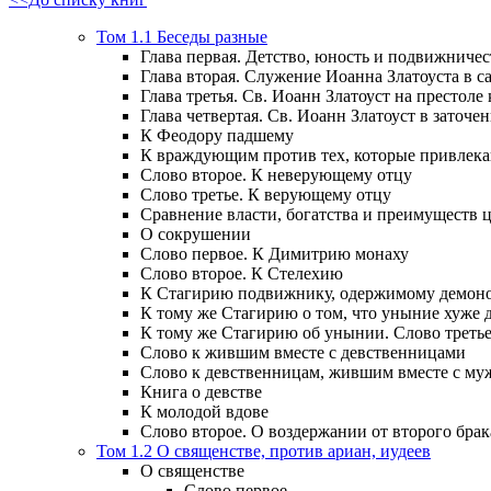
Том 1.1 Беседы разные
Глава первая. Детство, юность и подвижничес
Глава вторая. Служение Иоанна Златоуста в са
Глава третья. Св. Иоанн Златоуст на престоле
Глава четвертая. Св. Иоанн Златоуст в заточен
К Феодору падшему
К враждующим против тех, которые привлек
Слово второе. К неверующему отцу
Слово третье. К верующему отцу
Сравнение власти, богатства и преимуществ
О сокрушении
Слово первое. К Димитрию монаху
Слово второе. К Стелехию
К Стагирию подвижнику, одержимому демоно
К тому же Стагирию о том, что уныние хуже 
К тому же Стагирию об унынии. Слово треть
Слово к жившим вместе с девственницами
Слово к девственницам, жившим вместе с м
Книга о девстве
К молодой вдове
Слово второе. О воздержании от второго брак
Том 1.2 О священстве, против ариан, иудеев
О священстве
Слово первое