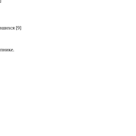
]
шихся [9]
пнике.