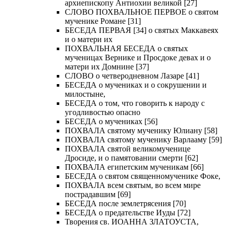
архиепископу Антиохии великой [27]
СЛОВО ПОХВАЛЬНОЕ ПЕРВОЕ о святом
мученике Романе [31]
БЕСЕДА ПЕРВАЯ [34] о святых Маккавеях
и о матери их
ПОХВАЛЬНАЯ БЕСЕДА о святых
мученицах Вернике и Просдоке девах и о
матери их Домнине [37]
СЛОВО о четверодневном Лазаре [41]
БЕСЕДА о мучениках и о сокрушении и
милостыне,
БЕСЕДА о том, что говорить к народу с
угодливостью опасно
БЕСЕДА о мучениках [56]
ПОХВАЛА святому мученику Юлиану [58]
ПОХВАЛА святому мученику Варлааму [59]
ПОХВАЛА святой великомученице
Дросиде, и о памятовании смерти [62]
ПОХВАЛА египетским мученикам [66]
БЕСЕДА о святом священномученике Фоке,
ПОХВАЛА всем святым, во всем мире
пострадавшим [69]
БЕСЕДА после землетрясения [70]
БЕСЕДА о предательстве Иуды [72]
Творения св. ИОАННА ЗЛАТОУСТА,