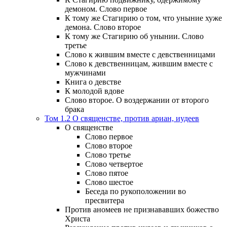
демоном. Слово первое
К тому же Стагирию о том, что уныние хуже
демона. Слово второе
К тому же Стагирию об унынии. Слово
третье
Слово к жившим вместе с девственницами
Слово к девственницам, жившим вместе с
мужчинами
Книга о девстве
К молодой вдове
Слово второе. О воздержании от второго
брака
Том 1.2 О священстве, против ариан, иудеев
О священстве
Слово первое
Слово второе
Слово третье
Слово четвертое
Слово пятое
Слово шестое
Беседа по рукоположении во
пресвитера
Против аномеев не признававших божество
Христа