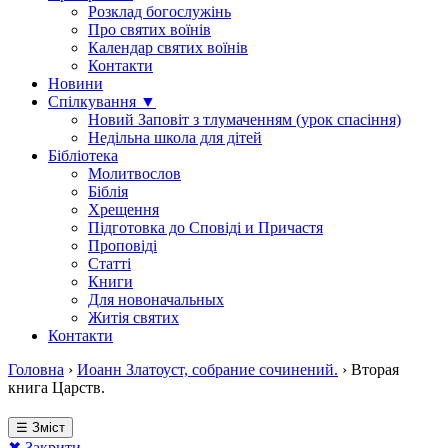
Розклад богослужінь
Про святих воїнів
Календар святих воїнів
Контакти
Новини
Спілкування ▼
Новий Заповіт з тлумаченням (урок спасіння)
Недільна школа для дітей
Бібліотека
Молитвослов
Біблія
Хрещення
Підготовка до Сповіді и Причастя
Проповіді
Статті
Книги
Для новоначальных
Житія святих
Контакти
Головна
›
Иоанн Златоуст, собрание сочинений.
›
Вторая
книга Царств.
☰ Зміст
✖ Закрити