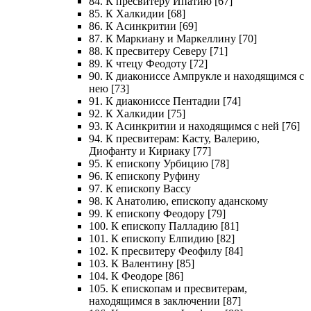
84. К пресвитеру Ипатию [67]
85. К Халкидии [68]
86. К Асинкритии [69]
87. К Маркиану и Маркеллину [70]
88. К пресвитеру Северу [71]
89. К чтецу Феодоту [72]
90. К диакониссе Ампрукле и находящимся с
нею [73]
91. К диакониссе Пентадии [74]
92. К Халкидии [75]
93. К Асинкритии и находящимся с ней [76]
94. К пресвитерам: Касту, Валерию,
Диофанту и Кириаку [77]
95. К епископу Урбицию [78]
96. К епископу Руфину
97. К епископу Вассу
98. К Анатолию, епископу аданскому
99. К епископу Феодору [79]
100. К епископу Палладию [81]
101. К епископу Елпидию [82]
102. К пресвитеру Феофилу [84]
103. К Валентину [85]
104. К Феодоре [86]
105. К епископам и пресвитерам,
находящимся в заключении [87]