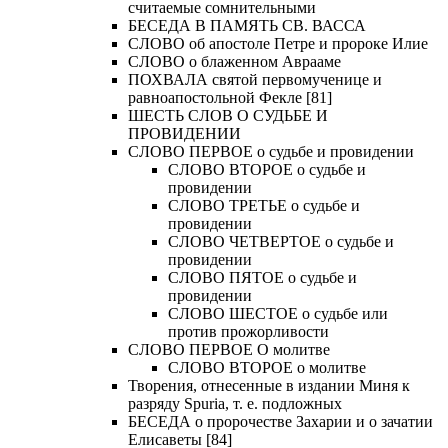
считаемые сомнительными
БЕСЕДА В ПАМЯТЬ СВ. ВАССА
СЛОВО об апостоле Петре и пророке Илие
СЛОВО о блаженном Аврааме
ПОХВАЛА святой первомученице и
равноапостольной Фекле [81]
ШЕСТЬ СЛОВ О СУДЬБЕ И
ПРОВИДЕНИИ
СЛОВО ПЕРВОЕ о судьбе и провидении
СЛОВО ВТОРОЕ о судьбе и
провидении
СЛОВО ТРЕТЬЕ о судьбе и
провидении
СЛОВО ЧЕТВЕРТОЕ о судьбе и
провидении
СЛОВО ПЯТОЕ о судьбе и
провидении
СЛОВО ШЕСТОЕ о судьбе или
против прожорливости
СЛОВО ПЕРВОЕ О молитве
СЛОВО ВТОРОЕ о молитве
Творения, отнесенные в издании Миня к
разряду Spuria, т. е. подложных
БЕСЕДА о пророчестве Захарии и о зачатии
Елисаветы [84]