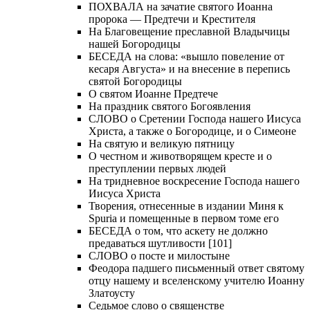
ПОХВАЛА на зачатие святого Иоанна
пророка — Предтечи и Крестителя
На Благовещение преславной Владычицы
нашей Богородицы
БЕСЕДА на слова: «вышло повеление от
кесаря Августа» и на внесение в перепись
святой Богородицы
О святом Иоанне Предтече
На праздник святого Богоявления
СЛОВО о Сретении Господа нашего Иисуса
Христа, а также о Богородице, и о Симеоне
На святую и великую пятницу
О честном и животворящем кресте и о
преступлении первых людей
На тридневное воскресение Господа нашего
Иисуса Христа
Творения, отнесенные в издании Миня к
Spuria и помещенные в первом томе его
БЕСЕДА о том, что аскету не должно
предаваться шутливости [101]
СЛОВО о посте и милостыне
Феодора падшего письменный ответ святому
отцу нашему и вселенскому учителю Иоанну
Златоусту
Седьмое слово о священстве