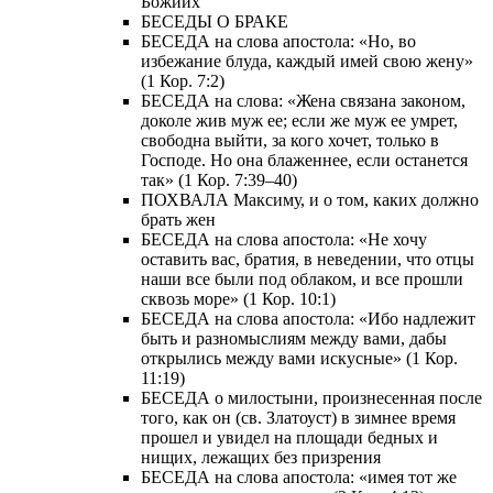
Божиих
БЕСЕДЫ О БРАКЕ
БЕСЕДА на слова апостола: «Но, во
избежание блуда, каждый имей свою жену»
(1 Кор. 7:2)
БЕСЕДА на слова: «Жена связана законом,
доколе жив муж ее; если же муж ее умрет,
свободна выйти, за кого хочет, только в
Господе. Но она блаженнее, если останется
так» (1 Кор. 7:39–40)
ПОХВАЛА Максиму, и о том, каких должно
брать жен
БЕСЕДА на слова апостола: «Не хочу
оставить вас, братия, в неведении, что отцы
наши все были под облаком, и все прошли
сквозь море» (1 Кор. 10:1)
БЕСЕДА на слова апостола: «Ибо надлежит
быть и разномыслиям между вами, дабы
открылись между вами искусные» (1 Кор.
11:19)
БЕСЕДА о милостыни, произнесенная после
того, как он (св. Златоуст) в зимнее время
прошел и увидел на площади бедных и
нищих, лежащих без призрения
БЕСЕДА на слова апостола: «имея тот же