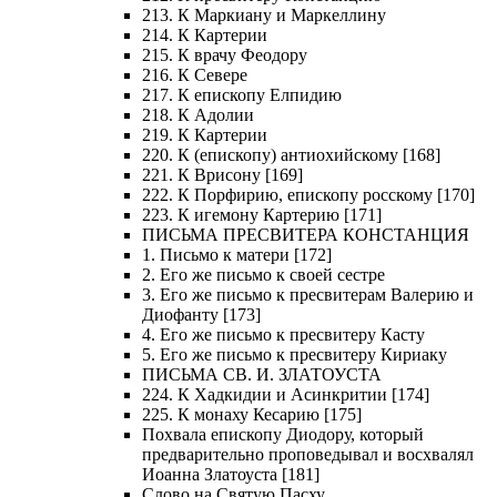
213. К Маркиану и Маркеллину
214. К Картерии
215. К врачу Феодору
216. К Севере
217. К епископу Елпидию
218. К Адолии
219. К Картерии
220. К (епископу) антиохийскому [168]
221. К Врисону [169]
222. К Порфирию, епископу росскому [170]
223. К игемону Картерию [171]
ПИСЬМА ПРЕСВИТЕРА КОНСТАНЦИЯ
1. Письмо к матери [172]
2. Его же письмо к своей сестре
3. Его же письмо к пресвитерам Валерию и
Диофанту [173]
4. Его же письмо к пресвитеру Касту
5. Его же письмо к пресвитеру Кириаку
ПИСЬМА СВ. И. ЗЛАТОУСТА
224. К Хадкидии и Асинкритии [174]
225. К монаху Кесарию [175]
Похвала епископу Диодору, который
предварительно проповедывал и восхвалял
Иоанна Златоуста [181]
Слово на Святую Пасху