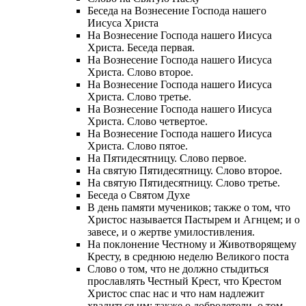
Беседа на Вознесение Господа нашего
Иисуса Христа
На Вознесение Господа нашего Иисуса
Христа. Беседа первая.
На Вознесение Господа нашего Иисуса
Христа. Слово второе.
На Вознесение Господа нашего Иисуса
Христа. Слово третье.
На Вознесение Господа нашего Иисуса
Христа. Слово четвертое.
На Вознесение Господа нашего Иисуса
Христа. Слово пятое.
На Пятидесятницу. Слово первое.
На святую Пятидесятницу. Слово второе.
На святую Пятидесятницу. Слово третье.
Беседа о Святом Духе
В день памяти мучеников; также о том, что
Христос называется Пастырем и Агнцем; и о
завесе, и о жертве умилостивления.
На поклонение Честному и Животворящему
Кресту, в среднюю неделю Великого поста
Слово о том, что не должно стыдиться
прославлять Честный Крест, что Крестом
Христос спас нас и что нам надлежит
хвалиться им; также о добродетели, о том,