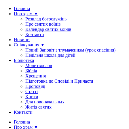
Головна
Про храм ▼
Розклад богослужінь
Про святих воїнів
Календар святих воїнів
Контакти
Новини
Спілкування ▼
Новий Заповіт з тлумаченням (урок спасіння)
Недільна школа для дітей
Бібліотека
Молитвослов
Біблія
Хрещення
Підготовка до Сповіді и Причастя
Проповіді
Статті
Книги
Для новоначальных
Житія святих
Контакти
Головна
Про храм ▼