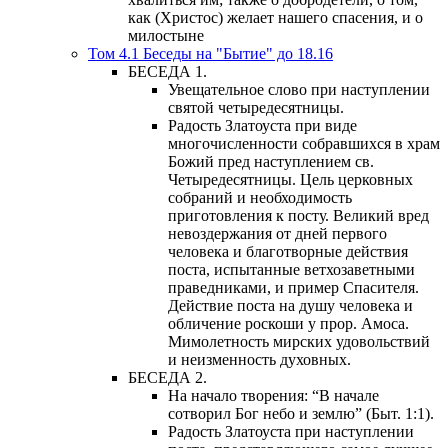
как (Христос) желает нашего спасения, и о
милостыне
Том 4.1 Беседы на "Бытие" до 18.16
БЕСЕДА 1.
Увещательное слово при наступлении
святой четыредесятницы.
Радость Златоуста при виде
многочисленности собравшихся в храм
Божий пред наступлением св.
Четыредесятницы. Цель церковных
собраний и необходимость
приготовления к посту. Великий вред
невоздержания от дней первого
человека и благотворные действия
поста, испытанные ветхозаветными
праведниками, и пример Спасителя.
Действие поста на душу человека и
обличение роскоши у прор. Амоса.
Мимолетность мирских удовольствий
и неизменность духовных.
БЕСЕДА 2.
На начало творения: “В начале
сотворил Бог небо и землю” (Быт. 1:1).
Радость Златоуста при наступлении