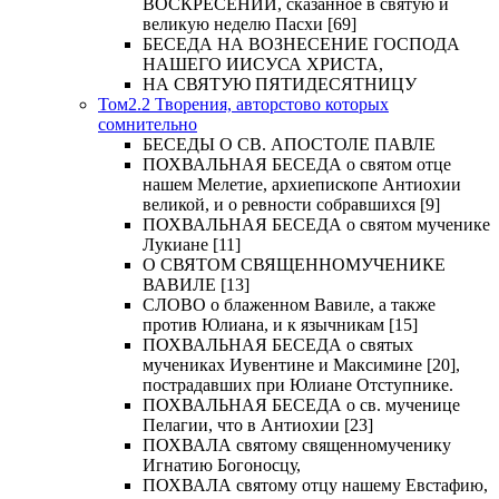
ВОСКРЕСЕНИИ, сказанное в святую и
великую неделю Пасхи [69]
БЕСЕДА НА ВОЗНЕСЕНИЕ ГОСПОДА
НАШЕГО ИИСУСА ХРИСТА,
НА СВЯТУЮ ПЯТИДЕСЯТНИЦУ
Том2.2 Творения, авторстово которых
сомнительно
БЕСЕДЫ О СВ. АПОСТОЛЕ ПАВЛЕ
ПОХВАЛЬНАЯ БЕСЕДА о святом отце
нашем Мелетие, архиепископе Антиохии
великой, и о ревности собравшихся [9]
ПОХВАЛЬНАЯ БЕСЕДА о святом мученике
Лукиане [11]
О СВЯТОМ СВЯЩЕННОМУЧЕНИКЕ
ВАВИЛЕ [13]
СЛОВО о блаженном Вавиле, а также
против Юлиана, и к язычникам [15]
ПОХВАЛЬНАЯ БЕСЕДА о святых
мучениках Иувентине и Максимине [20],
пострадавших при Юлиане Отступнике.
ПОХВАЛЬНАЯ БЕСЕДА о св. мученице
Пелагии, что в Антиохии [23]
ПОХВАЛА святому священномученику
Игнатию Богоносцу,
ПОХВАЛА святому отцу нашему Евстафию,