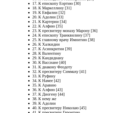
17. К епископу Еортию [30]
18. К Маркеллину [31]
19. К Евфалии [32]
20. К Адолии [33]
21. К Картерии [34]
22. К Алфию [35]
23. К пресвитеру монаху Марону [36]
24. К епископу Транквилину [37]
25. К главному врачу Имнитию [38]
26. К Халкидии
27. К Асинкритии [39]
28. К Валентину
29. К Кандидиану
30. К Вассиане [40]
31. К диакону Феодоту
32. К пресвитеру Симмаху [41]
33. К Руфину
34. К Намее [42]
35. К Аравию
36. К Алфию [43]
37. К Диогену [44]
38. К нему же
39. К Адолии
40. К пресвитеру Николаю [45]
41. К пресвитеру Геронтию