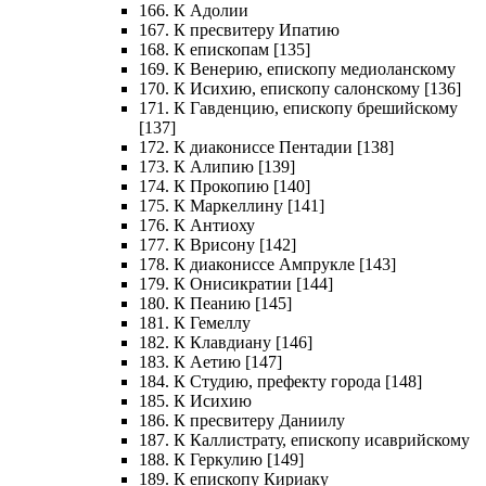
166. К Адолии
167. К пресвитеру Ипатию
168. К епископам [135]
169. К Венерию, епископу медиоланскому
170. К Исихию, епископу салонскому [136]
171. К Гавденцию, епископу брешийскому
[137]
172. К диакониссе Пентадии [138]
173. К Алипию [139]
174. К Прокопию [140]
175. К Маркеллину [141]
176. К Антиоху
177. К Врисону [142]
178. К диакониссе Ампрукле [143]
179. К Онисикратии [144]
180. К Пеанию [145]
181. К Гемеллу
182. К Клавдиану [146]
183. К Аетию [147]
184. К Студию, префекту города [148]
185. К Исихию
186. К пресвитеру Даниилу
187. К Каллистрату, епископу исаврийскому
188. К Геркулию [149]
189. К епископу Кириаку