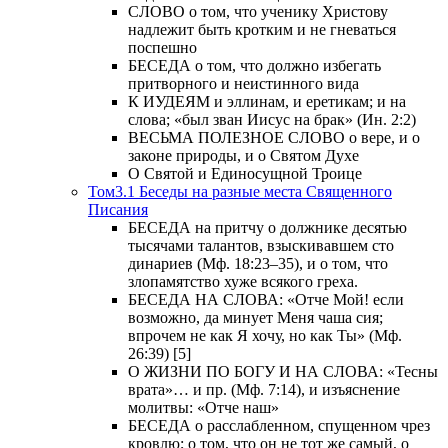
СЛОВО о том, что ученику Христову
надлежит быть кротким и не гневаться
поспешно
БЕСЕДА о том, что должно избегать
притворного и неистинного вида
К ИУДЕЯМ и эллинам, и еретикам; и на
слова; «был зван Иисус на брак» (Ин. 2:2)
ВЕСЬМА ПОЛЕЗНОЕ СЛОВО о вере, и о
законе природы, и о Святом Духе
О Святой и Единосущной Троице
Том3.1 Беседы на разные места Священного
Писания
БЕСЕДА на притчу о должнике десятью
тысячами талантов, взыскивавшем сто
динариев (Мф. 18:23–35), и о том, что
злопамятство хуже всякого греха.
БЕСЕДА НА СЛОВА: «Отче Мой! если
возможно, да минует Меня чаша сия;
впрочем не как Я хочу, но как Ты» (Мф.
26:39) [5]
О ЖИЗНИ ПО БОГУ И НА СЛОВА: «Тесны
врата»… и пр. (Мф. 7:14), и изъяснение
молитвы: «Отче наш»
БЕСЕДА о расслабленном, спущенном чрез
кровлю; о том, что он не тот же самый, о