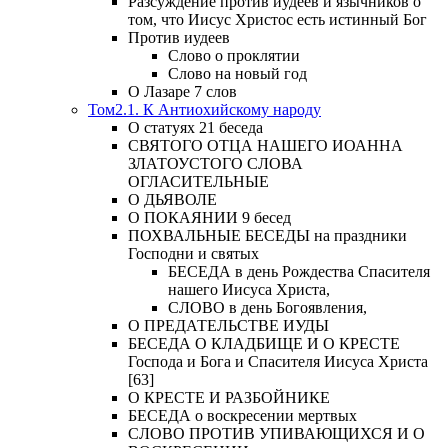
Разсуждение против иудеев и язычников о
том, что Иисус Христос есть истинный Бог
Против иудеев
Слово о проклятии
Слово на новый год
О Лазаре 7 слов
Том2.1. К Антиохийскому народу
О статуях 21 беседа
СВЯТОГО ОТЦА НАШЕГО ИОАННА
ЗЛАТОУСТОГО СЛОВА
ОГЛАСИТЕЛЬНЫЕ
О ДЬЯВОЛЕ
О ПОКАЯНИИ 9 бесед
ПОХВАЛЬНЫЕ БЕСЕДЫ на праздники
Господни и святых
БЕСЕДА в день Рождества Спасителя
нашего Иисуса Христа,
СЛОВО в день Богоявления,
О ПРЕДАТЕЛЬСТВЕ ИУДЫ
БЕСЕДА О КЛАДБИЩЕ И О КРЕСТЕ
Господа и Бога и Спасителя Иисуса Христа
[63]
О КРЕСТЕ И РАЗБОЙНИКЕ
БЕСЕДА о воскресении мертвых
СЛОВО ПРОТИВ УПИВАЮЩИХСЯ И О