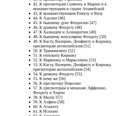
42. К пресвитерам Симеону и Марию и к
монашествующим в стране Апамейской
43. К монашествующим Ромулу и Визу
44. К Адолии [46]
45. К бывшему дуке Феодосию [47]
46. К диакону Феодоту [48]
47. К Халкидии и Асинкритии [49]
48. К бывшему консулярию Феодоту [50]
49. К Касту, Валерию, Диофанту и Кириаку,
пресвитерам антиохийским [51]
50. К Транквилину [52]
51. К епископу Кириаку
52. К Маркиану и Маркеллину [53]
53. К Касту, Валерию, Диофанту и Кириаку,
пресвитерам антиохийским [54]
54. К диакону Феодоту [55]
55. К нему же [56]
56. К пресвитеру Николаю
57. К пресвитерам и монахам: Аффонию,
Феодоту и Херею
58. К Малху [57]
59. К Алфию [58]
60. К Агапиту
61. К Исихию
62. К Арматию