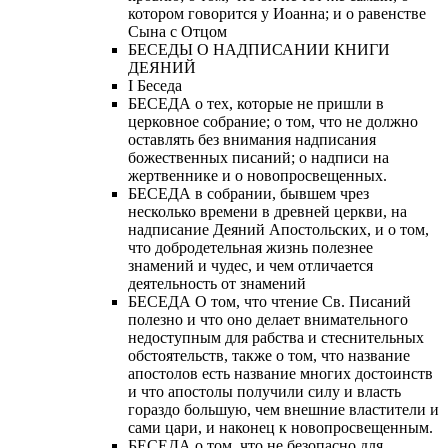
котором говорится у Иоанна; и о равенстве
Сына с Отцом
БЕСЕДЫ О НАДПИСАНИИ КНИГИ
ДЕЯНИЙ
Ι Беседа
БЕСЕДА о тех, которые не пришли в
церковное собрание; о том, что не должно
оставлять без внимания надписания
божественных писаний; о надписи на
жертвеннике и о новопросвещенных.
БЕСЕДА в собрании, бывшем чрез
несколько времени в древней церкви, на
надписание Деяний Апостольских, и о том,
что добродетельная жизнь полезнее
знамений и чудес, и чем отличается
деятельность от знамений
БЕСЕДА О том, что чтение Св. Писаний
полезно и что оно делает внимательного
недоступным для рабства и стеснительных
обстоятельств, также о том, что название
апостолов есть название многих достоинств
и что апостолы получили силу и власть
гораздо большую, чем внешние властители и
сами цари, и наконец к новопросвещенным.
БЕСЕДА о том, что не безопасно для