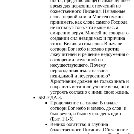
поста, представляющего самое лучшее
время для церковных поучений из
божественного Писания. Начальные
слова первой книги Моисея нужно
принимать, как слова самого Господа,
не испытуя того, что выше нас, а
смиренно веруя. Моисей не говорит о
создании сил невидимых и причина
этого. Великая сила слов: В начале
сотвори Бог небо и землю против
лжеучителей и решение недоумения о
сотворении вселенной из
несуществующего. Почему
первозданная земля названа
невидимой и неустроенною?
Христианин должен не только знать и
сохранять истинное учение веры, но и
устроять согласно с ними свою жизнь.
БЕСЕДА 3.
Продолжение на слова: В начале
сотвори Бог небо и землю, до слов: и
был вечер, и было утро: день один
(Быт. 1:1-5).
Велико богатство и глубина
божественного Писания. Объяснение