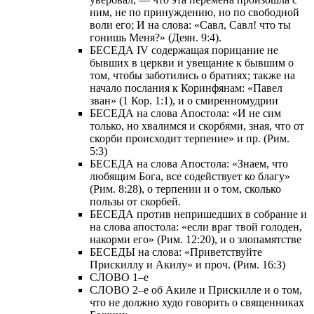
ним, не по принуждению, но по свободной
воли его; И на слова: «Савл, Савл! что ты
гонишь Меня?» (Деян. 9:4).
БЕСЕДА IV содержащая порицание не
бывших в церкви и увещание к бывшим о
том, чтобы заботились о братиях; также на
начало послания к Коринфянам: «Павел
зван» (1 Кор. 1:1), и о смиренномудрии
БЕСЕДА на слова Апостола: «И не сим
только, но хвалимся и скорбями, зная, что от
скорби происходит терпение» и пр. (Рим.
5:3)
БЕСЕДА на слова Апостола: «Знаем, что
любящим Бога, все содействует ко благу»
(Рим. 8:28), о терпении и о том, сколько
пользы от скорбей.
БЕСЕДА против непришедших в собрание и
на слова апостола: «если враг твой голоден,
накорми его» (Рим. 12:20), и о злопамятстве
БЕСЕДЫ на слова: «Приветствуйте
Прискиллу и Акилу» и проч. (Рим. 16:3)
СЛОВО 1–е
СЛОВО 2–е об Акиле и Прискилле и о том,
что не должно худо говорить о священниках