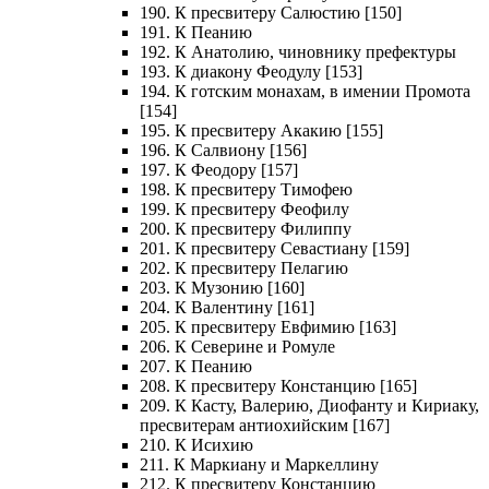
190. К пресвитеру Салюстию [150]
191. К Пеанию
192. К Анатолию, чиновнику префектуры
193. К диакону Феодулу [153]
194. К готским монахам, в имении Промота
[154]
195. К пресвитеру Акакию [155]
196. К Салвиону [156]
197. К Феодору [157]
198. К пресвитеру Тимофею
199. К пресвитеру Феофилу
200. К пресвитеру Филиппу
201. К пресвитеру Севастиану [159]
202. К пресвитеру Пелагию
203. К Музонию [160]
204. К Валентину [161]
205. К пресвитеру Евфимию [163]
206. К Северине и Ромуле
207. К Пеанию
208. К пресвитеру Констанцию [165]
209. К Касту, Валерию, Диофанту и Кириаку,
пресвитерам антиохийским [167]
210. К Исихию
211. К Маркиану и Маркеллину
212. К пресвитеру Констанцию