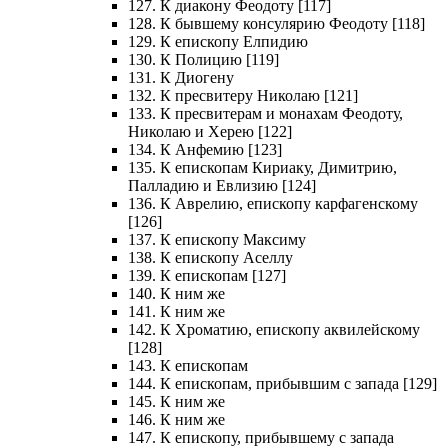
127. К диакону Феодоту [117]
128. К бывшему консулярию Феодоту [118]
129. К епископу Елпидию
130. К Полицию [119]
131. К Диогену
132. К пресвитеру Николаю [121]
133. К пресвитерам и монахам Феодоту,
Николаю и Херею [122]
134. К Анфемию [123]
135. К епископам Кириаку, Димитрию,
Палладию и Евлизию [124]
136. К Аврелию, епископу карфагенскому
[126]
137. К епископу Максиму
138. К епископу Аселлу
139. К епископам [127]
140. К ним же
141. К ним же
142. К Хроматию, епископу аквилейскому
[128]
143. К епископам
144. К епископам, прибывшим с запада [129]
145. К ним же
146. К ним же
147. К епископу, прибывшему с запада