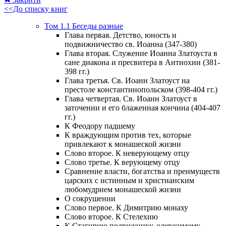
<<До списку книг
Том 1.1 Беседы разные
Глава первая. Детство, юность и
подвижничество св. Иоанна (347-380)
Глава вторая. Служение Иоанна Златоуста в
сане диакона и пресвитера в Антиохии (381-
398 гг.)
Глава третья. Св. Иоанн Златоуст на
престоле константинопольском (398-404 гг.)
Глава четвертая. Св. Иоанн Златоуст в
заточении и его блаженная кончина (404-407
гг.)
К Феодору падшему
К враждующим против тех, которые
привлекают к монашеской жизни
Слово второе. К неверующему отцу
Слово третье. К верующему отцу
Сравнение власти, богатства и преимуществ
царских с истинным и христианским
любомудрием монашеской жизни
О сокрушении
Слово первое. К Димитрию монаху
Слово второе. К Стелехию
К Стагирию подвижнику, одержимому