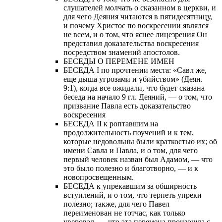
слушателей молчать о сказанном в церкви, и
для чего Деяния читаются в пятидесятницу,
и почему Христос по воскресении являлся
не всем, и о том, что яснее лицезрения Он
представил доказательства воскресения
посредством знамений апостолов.
БЕСЕДЫ О ПЕРЕМЕНЕ ИМЕН
БЕСЕДА I по прочтении места: «Савл же,
еще дыша угрозами и убийством» (Деян.
9:1), когда все ожидали, что будет сказана
беседа на начало 9 гл. Деяний, — о том, что
призвание Павла есть доказательство
воскресения
БЕСЕДА II к роптавшим на
продолжительность поучений и к тем,
которые недовольны были краткостью их; об
имени Савла и Павла, и о том, для чего
первый человек назван был Адамом, — что
это было полезно и благотворно, — и к
новопросвещенным.
БЕСЕДА к упрекавшим за обширность
вступлений, и о том, что терпеть упреки
полезно; также, для чего Павел
переименован не тотчас, как только
уверовал, — что эта перемена произошла с