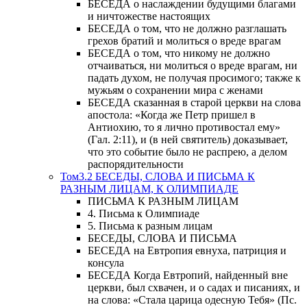
БЕСЕДА о наслаждении будущими благами
и ничтожестве настоящих
БЕСЕДА о том, что не должно разглашать
грехов братий и молиться о вреде врагам
БЕСЕДА о том, что никому не должно
отчаиваться, ни молиться о вреде врагам, ни
падать духом, не получая просимого; также к
мужьям о сохранении мира с женами
БЕСЕДА сказанная в старой церкви на слова
апостола: «Когда же Петр пришел в
Антиохию, то я лично противостал ему»
(Гал. 2:11), и (в ней святитель) доказывает,
что это событие было не распрею, а делом
распорядительности
Том3.2 БЕСЕДЫ, СЛОВА И ПИСЬМА К
РАЗНЫМ ЛИЦАМ, К ОЛИМПИАДЕ
ПИСЬМА К РАЗНЫМ ЛИЦАМ
4. Письма к Олимпиаде
5. Письма к разным лицам
БЕСЕДЫ, СЛОВА И ПИСЬМА
БЕСЕДА на Евтропия евнуха, патриция и
консула
БЕСЕДА Когда Евтропий, найденный вне
церкви, был схвачен, и о садах и писаниях, и
на слова: «Стала царица одесную Тебя» (Пс.