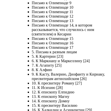
Письмо к Олимпиаде 9
Письмо к Олимпиаде 10
Письмо к Олимпиаде 11
Письмо к Олимпиаде 12
Письмо к Олимпиаде 13
Письмо к Олимпиаде 14, в котором
рассказывается, что случилось с ним
(святителем) в Кесарии
Письмо к Олимпиаде 15
Письмо к Олимпиаде 16
Письмо к Олимпиаде 17
5. Письма к разным лицам
5. К Картерии [23]
6. К Маркиану и Маркеллину [24]
7. К Агапиту [25]
8. К Алфию
9. К Касту, Валерию, Диофанту и Кириаку,
пресвитерам антиохийским [26]
10. К пресвитеру Роману [27]
11. К Исихию [28]
12. К епископу Елпидию
13. К епископу Магну
14. К епископу Домну
15. К пресвитеру Василию
16. К Халкидии и Асинкритии [29]