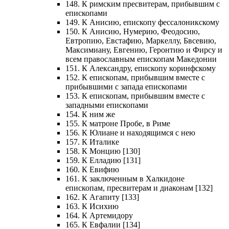
148. К римским пресвитерам, прибывшим с
епископами
149. К Анисию, епископу фессалоникскому
150. К Анисию, Нумерию, Феодосию,
Евтропию, Евстафию, Маркеллу, Бвсевию,
Максимиану, Евгению, Геронтию и Фирсу и
всем православным епископам Македонии
151. К Александру, епископу коринфскому
152. К епископам, прибывшим вместе с
прибывшими с запада епископами
153. К епископам, прибывшим вместе с
западными епископами
154. К ним же
155. К матроне Пробе, в Риме
156. К Юлиане и находящимся с нею
157. К Италике
158. К Монцию [130]
159. К Елладию [131]
160. К Евифию
161. К заключенным в Халкидоне
епископам, пресвитерам и диаконам [132]
162. К Агапиту [133]
163. К Исихию
164. К Артемидору
165. К Евфалии [134]