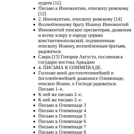
иудеев [11].
Письмо к Иннокентию, епископу римскому
[12]
2. Иннокентию, епископу римскому [14]
Возлюбленному брату Иоанну Иннокентий
Иннокентий епископ пресвитерам, диаконам
и всему клиру и народу церкви
константинопольской, подчиненным
епископу Иоанну, возлюбленным братьям,
радоваться.
Сакра [15] Гонория Августа, посланная к
государю востока Аркадию
4. ПИСЬМА К ОЛИМПИАДЕ.
Госпоже моей достопочтеннейшей и
боголюбезнейшей диаконисе Олимпиаде,
епископ Иоанн, о Господе радоваться.
Письмо 1–е.
К ней же письмо 2–е.
К ней же письмо 2–е.
Письмо к Олимпиаде 3
Письмо к Олимпиаде 4
Письмо к Олимпиаде 5
Письмо к Олимпиаде 6
Письмо к Олимпиаде 7
Письмо к Олимпиаде 8