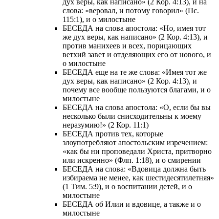
дух веры, как написано» (2 Кор. 4:13), и на
слова: «веровал, и потому говорил» (Пс.
115:1), и о милостыне
БЕСЕДА на слова апостола: «Но, имея тот
же дух веры, как написано» (2 Кор. 4:13), и
против манихеев и всех, порицающих
ветхий завет и отделяющих его от нового, и
о милостыне
БЕСЕДА еще на те же слова: «Имея тот же
дух веры, как написано» (2 Кор. 4:13), и
почему все вообще пользуются благами, и о
милостыне
БЕСЕДА на слова апостола: «О, если бы вы
несколько были снисходительны к моему
неразумию!» (2 Кор. 11:1)
БЕСЕДА против тех, которые
злоупотребляют апостольским изречением:
«как бы ни проповедали Христа, притворно
или искренно» (Флп. 1:18), и о смирении
БЕСЕДА на слова: «Вдовица должна быть
избираема не менее, как шестидесятилетняя»
(1 Тим. 5:9), и о воспитании детей, и о
милостыне
БЕСЕДА об Илии и вдовице, а также и о
милостыне