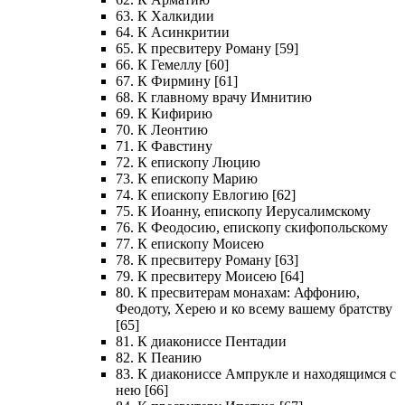
63. К Халкидии
64. К Асинкритии
65. К пресвитеру Роману [59]
66. К Гемеллу [60]
67. К Фирмину [61]
68. К главному врачу Имнитию
69. К Кифирию
70. К Леонтию
71. К Фавстину
72. К епископу Люцию
73. К епископу Марию
74. К епископу Евлогию [62]
75. К Иоанну, епископу Иерусалимскому
76. К Феодосию, епископу скифопольскому
77. К епископу Моисею
78. К пресвитеру Роману [63]
79. К пресвитеру Моисею [64]
80. К пресвитерам монахам: Аффонию,
Феодоту, Херею и ко всему вашему братству
[65]
81. К диакониссе Пентадии
82. К Пеанию
83. К диакониссе Ампрукле и находящимся с
нею [66]