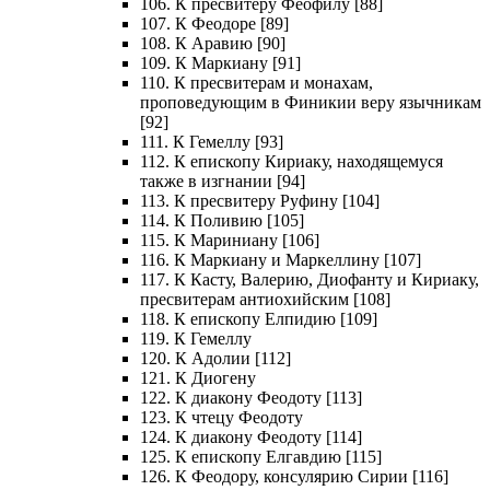
106. К пресвитеру Феофилу [88]
107. К Феодоре [89]
108. К Аравию [90]
109. К Маркиану [91]
110. К пресвитерам и монахам,
проповедующим в Финикии веру язычникам
[92]
111. К Гемеллу [93]
112. К епископу Кириаку, находящемуся
также в изгнании [94]
113. К пресвитеру Руфину [104]
114. К Поливию [105]
115. К Мариниану [106]
116. К Маркиану и Маркеллину [107]
117. К Касту, Валерию, Диофанту и Кириаку,
пресвитерам антиохийским [108]
118. К епископу Елпидию [109]
119. К Гемеллу
120. К Адолии [112]
121. К Диогену
122. К диакону Феодоту [113]
123. К чтецу Феодоту
124. К диакону Феодоту [114]
125. К епископу Елгавдию [115]
126. К Феодору, консулярию Сирии [116]