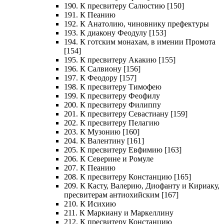
190. К пресвитеру Салюстию [150]
191. К Пеанию
192. К Анатолию, чиновнику префектуры
193. К диакону Феодулу [153]
194. К готским монахам, в имении Промота
[154]
195. К пресвитеру Акакию [155]
196. К Салвиону [156]
197. К Феодору [157]
198. К пресвитеру Тимофею
199. К пресвитеру Феофилу
200. К пресвитеру Филиппу
201. К пресвитеру Севастиану [159]
202. К пресвитеру Пелагию
203. К Музонию [160]
204. К Валентину [161]
205. К пресвитеру Евфимию [163]
206. К Северине и Ромуле
207. К Пеанию
208. К пресвитеру Констанцию [165]
209. К Касту, Валерию, Диофанту и Кириаку,
пресвитерам антиохийским [167]
210. К Исихию
211. К Маркиану и Маркеллину
212. К пресвитеру Констанцию