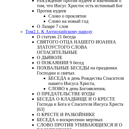
Разсуждение против иудеев и язычников о
том, что Иисус Христос есть истинный Бог
Против иудеев
Слово о проклятии
Слово на новый год
О Лазаре 7 слов
Том2.1. К Антиохийскому народу
О статуях 21 беседа
СВЯТОГО ОТЦА НАШЕГО ИОАННА
ЗЛАТОУСТОГО СЛОВА
ОГЛАСИТЕЛЬНЫЕ
О ДЬЯВОЛЕ
О ПОКАЯНИИ 9 бесед
ПОХВАЛЬНЫЕ БЕСЕДЫ на праздники
Господни и святых
БЕСЕДА в день Рождества Спасителя
нашего Иисуса Христа,
СЛОВО в день Богоявления,
О ПРЕДАТЕЛЬСТВЕ ИУДЫ
БЕСЕДА О КЛАДБИЩЕ И О КРЕСТЕ
Господа и Бога и Спасителя Иисуса Христа
[63]
О КРЕСТЕ И РАЗБОЙНИКЕ
БЕСЕДА о воскресении мертвых
СЛОВО ПРОТИВ УПИВАЮЩИХСЯ И О