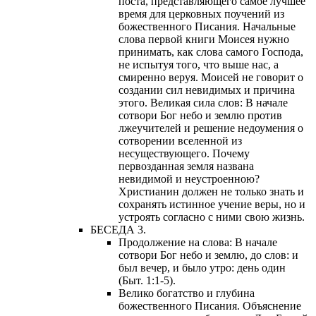
поста, представляющего самое лучшее
время для церковных поучений из
божественного Писания. Начальные
слова первой книги Моисея нужно
принимать, как слова самого Господа,
не испытуя того, что выше нас, а
смиренно веруя. Моисей не говорит о
создании сил невидимых и причина
этого. Великая сила слов: В начале
сотвори Бог небо и землю против
лжеучителей и решение недоумения о
сотворении вселенной из
несуществующего. Почему
первозданная земля названа
невидимой и неустроенною?
Христианин должен не только знать и
сохранять истинное учение веры, но и
устроять согласно с ними свою жизнь.
БЕСЕДА 3.
Продолжение на слова: В начале
сотвори Бог небо и землю, до слов: и
был вечер, и было утро: день один
(Быт. 1:1-5).
Велико богатство и глубина
божественного Писания. Объяснение