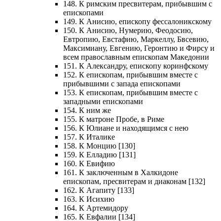
148. К римским пресвитерам, прибывшим с
епископами
149. К Анисию, епископу фессалоникскому
150. К Анисию, Нумерию, Феодосию,
Евтропию, Евстафию, Маркеллу, Бвсевию,
Максимиану, Евгению, Геронтию и Фирсу и
всем православным епископам Македонии
151. К Александру, епископу коринфскому
152. К епископам, прибывшим вместе с
прибывшими с запада епископами
153. К епископам, прибывшим вместе с
западными епископами
154. К ним же
155. К матроне Пробе, в Риме
156. К Юлиане и находящимся с нею
157. К Италике
158. К Монцию [130]
159. К Елладию [131]
160. К Евифию
161. К заключенным в Халкидоне
епископам, пресвитерам и диаконам [132]
162. К Агапиту [133]
163. К Исихию
164. К Артемидору
165. К Евфалии [134]