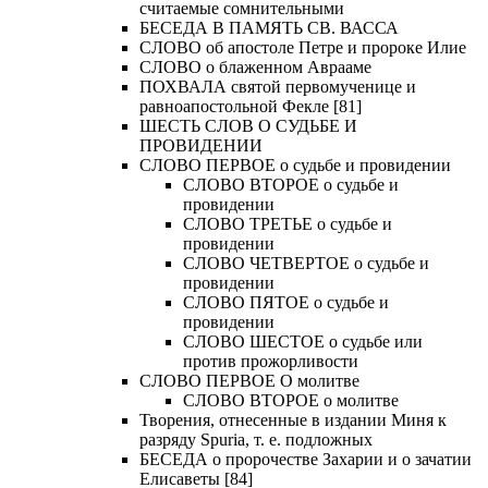
считаемые сомнительными
БЕСЕДА В ПАМЯТЬ СВ. ВАССА
СЛОВО об апостоле Петре и пророке Илие
СЛОВО о блаженном Аврааме
ПОХВАЛА святой первомученице и
равноапостольной Фекле [81]
ШЕСТЬ СЛОВ О СУДЬБЕ И
ПРОВИДЕНИИ
СЛОВО ПЕРВОЕ о судьбе и провидении
СЛОВО ВТОРОЕ о судьбе и
провидении
СЛОВО ТРЕТЬЕ о судьбе и
провидении
СЛОВО ЧЕТВЕРТОЕ о судьбе и
провидении
СЛОВО ПЯТОЕ о судьбе и
провидении
СЛОВО ШЕСТОЕ о судьбе или
против прожорливости
СЛОВО ПЕРВОЕ О молитве
СЛОВО ВТОРОЕ о молитве
Творения, отнесенные в издании Миня к
разряду Spuria, т. е. подложных
БЕСЕДА о пророчестве Захарии и о зачатии
Елисаветы [84]