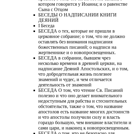
котором говорится у Иоанна; и о равенстве
Сына с Отцом
БЕСЕДЫ О НАДПИСАНИИ КНИГИ
ДЕЯНИЙ
Ι Беседа
БЕСЕДА о тех, которые не пришли в
церковное собрание; о том, что не должно
оставлять без внимания надписания
божественных писаний; о надписи на
жертвеннике и о новопросвещенных.
БЕСЕДА в собрании, бывшем чрез
несколько времени в древней церкви, на
надписание Деяний Апостольских, и о том,
что добродетельная жизнь полезнее
знамений и чудес, и чем отличается
деятельность от знамений
БЕСЕДА О том, что чтение Св. Писаний
полезно и что оно делает внимательного
недоступным для рабства и стеснительных
обстоятельств, также о том, что название
апостолов есть название многих достоинств
и что апостолы получили силу и власть
гораздо большую, чем внешние властители и
сами цари, и наконец к новопросвещенным.
БЕСЕДА о том, что не безопасно для