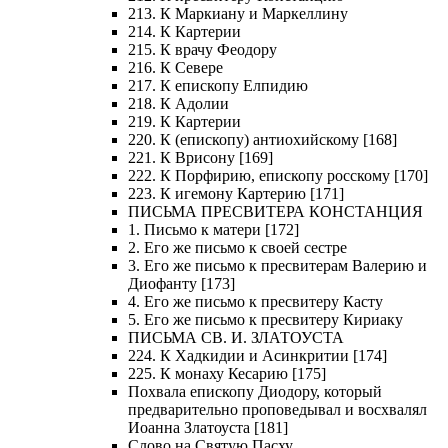
213. К Маркиану и Маркеллину
214. К Картерии
215. К врачу Феодору
216. К Севере
217. К епископу Елпидию
218. К Адолии
219. К Картерии
220. К (епископу) антиохийскому [168]
221. К Врисону [169]
222. К Порфирию, епископу росскому [170]
223. К игемону Картерию [171]
ПИСЬМА ПРЕСВИТЕРА КОНСТАНЦИЯ
1. Письмо к матери [172]
2. Его же письмо к своей сестре
3. Его же письмо к пресвитерам Валерию и
Диофанту [173]
4. Его же письмо к пресвитеру Касту
5. Его же письмо к пресвитеру Кириаку
ПИСЬМА СВ. И. ЗЛАТОУСТА
224. К Хадкидии и Асинкритии [174]
225. К монаху Кесарию [175]
Похвала епископу Диодору, который
предварительно проповедывал и восхвалял
Иоанна Златоуста [181]
Слово на Святую Пасху