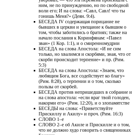
ним, не по принуждению, но по свободной
воли его; И на слова: «Савл, Савл! что ты
гонишь Меня?» (Деян. 9:4).
БЕСЕДА IV содержащая порицание не
бывших в церкви и увещание к бывшим о
том, чтобы заботились о братиях; также на
начало послания к Коринфянам: «Павел
зван» (1 Кор. 1:1), и о смиренномудрии
БЕСЕДА на слова Апостола: «И не сим
только, но хвалимся и скорбями, зная, что от
скорби происходит терпение» и пр. (Рим.
5:3)
БЕСЕДА на слова Апостола: «Знаем, что
любящим Бога, все содействует ко благу»
(Рим. 8:28), о терпении и о том, сколько
пользы от скорбей.
БЕСЕДА против непришедших в собрание и
на слова апостола: «если враг твой голоден,
накорми его» (Рим. 12:20), и о злопамятстве
БЕСЕДЫ на слова: «Приветствуйте
Прискиллу и Акилу» и проч. (Рим. 16:3)
СЛОВО 1–е
СЛОВО 2–е об Акиле и Прискилле и о том,
что не должно худо говорить о священниках