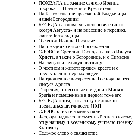
ПОХВАЛА на зачатие святого Иоанна
пророка — Предтечи и Крестителя
На Благовещение преславной Владычицы
нашей Богородицы
БЕСЕДА на слова: «вышло повеление от
кесаря Августа» и на внесение в перепись
святой Богородицы
О святом Иоанне Предтече
На праздник святого Богоявления
СЛОВО о Сретении Господа нашего Иисуса
Христа, а также о Богородице, и о Симеоне
На святую и великую пятницу
О честном и животворящем кресте и о
преступлении первых людей
На тридневное воскресение Господа нашего
Иисуса Христа
Творения, отнесенные в издании Миня к
Spuria и помещенные в первом томе его
БЕСЕДА о том, что аскету не должно
предаваться шутливости [101]
СЛОВО о посте и милостыне
Феодора падшего письменный ответ святому
отцу нашему и вселенскому учителю Иоанну
Златоусту
Седьмое слово о священстве