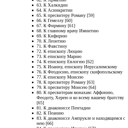
63. К Халкидии
64. К Асинкритии
65. К пресвитеру Роману [59]
66. К Гемеллу [60]
67. К Фирмину [61]
68. К главному врачу Имнитию
69. К Кифирию
70. К Леонтию
71. К Фавстину
72. К епископу Люцию
73. К епископу Марию
74. К епископу Евлогию [62]
75. К Иоанну, епископу Иерусалимскому
76. К Феодосию, епископу скифопольскому
77. К епископу Моисею
78. К пресвитеру Роману [63]
79. К пресвитеру Моисею [64]
80. К пресвитерам монахам: Аффонию,
Феодоту, Херею и ко всему вашему братству
[65]
81. К диакониссе Пентадии
82. К Пеанию
83. К диакониссе Ампрукле и находящимся с
нею [66]