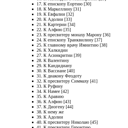
17. К епископу Еортию [30]
18. К Маркеллину [31]
19. К Евфалии [32]
20. К Адолии [33]
21. К Картерии [34]
22. К Алфию [35]
23. К пресвитеру монаху Марону [36]
24. К епископу Транквилину [37]
25. К главному врачу Имнитию [38]
26. К Халкидии
27. К Асинкритии [39]
28. К Валентину
29. К Кандидиану
30. К Вассиане [40]
31. К диакону Феодоту
32. К пресвитеру Симмаху [41]
33. К Руфину
34. К Намее [42]
35. К Аравию
36. К Алфию [43]
37. К Диогену [44]
38. К нему же
39. К Адолии
40. К пресвитеру Николаю [45]
41. К пресвитеру Геронтию