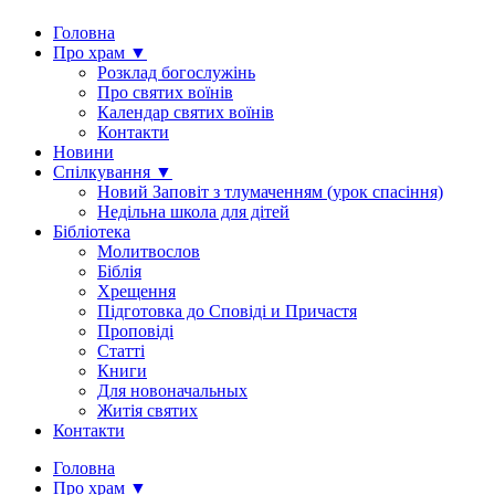
Головна
Про храм ▼
Розклад богослужінь
Про святих воїнів
Календар святих воїнів
Контакти
Новини
Спілкування ▼
Новий Заповіт з тлумаченням (урок спасіння)
Недільна школа для дітей
Бібліотека
Молитвослов
Біблія
Хрещення
Підготовка до Сповіді и Причастя
Проповіді
Статті
Книги
Для новоначальных
Житія святих
Контакти
Головна
Про храм ▼