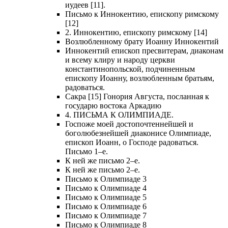
иудеев [11].
Письмо к Иннокентию, епископу римскому
[12]
2. Иннокентию, епископу римскому [14]
Возлюбленному брату Иоанну Иннокентий
Иннокентий епископ пресвитерам, диаконам
и всему клиру и народу церкви
константинопольской, подчиненным
епископу Иоанну, возлюбленным братьям,
радоваться.
Сакра [15] Гонория Августа, посланная к
государю востока Аркадию
4. ПИСЬМА К ОЛИМПИАДЕ.
Госпоже моей достопочтеннейшей и
боголюбезнейшей диаконисе Олимпиаде,
епископ Иоанн, о Господе радоваться.
Письмо 1–е.
К ней же письмо 2–е.
К ней же письмо 2–е.
Письмо к Олимпиаде 3
Письмо к Олимпиаде 4
Письмо к Олимпиаде 5
Письмо к Олимпиаде 6
Письмо к Олимпиаде 7
Письмо к Олимпиаде 8