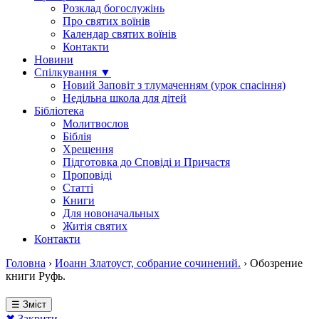
Розклад богослужінь
Про святих воїнів
Календар святих воїнів
Контакти
Новини
Спілкування ▼
Новий Заповіт з тлумаченням (урок спасіння)
Недільна школа для дітей
Бібліотека
Молитвослов
Біблія
Хрещення
Підготовка до Сповіді и Причастя
Проповіді
Статті
Книги
Для новоначальных
Житія святих
Контакти
Головна
›
Иоанн Златоуст, собрание сочинений.
›
Обозрение
книги Руфь.
☰ Зміст
✖ Закрити