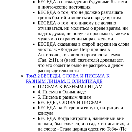
БЕСЕДА о наслаждении будущими благами
и ничтожестве настоящих
БЕСЕДА о том, что не должно разглашать
грехов братий и молиться о вреде врагам
БЕСЕДА о том, что никому не должно
отчаиваться, ни молиться о вреде врагам, ни
падать духом, не получая просимого; также к
мужьям о сохранении мира с женами
БЕСЕДА сказанная в старой церкви на слова
апостола: «Когда же Петр пришел в
Антиохию, то я лично противостал ему»
(Гал. 2:11), и (в ней святитель) доказывает,
что это событие было не распрею, а делом
распорядительности
Том3.2 БЕСЕДЫ, СЛОВА И ПИСЬМА К
РАЗНЫМ ЛИЦАМ, К ОЛИМПИАДЕ
ПИСЬМА К РАЗНЫМ ЛИЦАМ
4. Письма к Олимпиаде
5. Письма к разным лицам
БЕСЕДЫ, СЛОВА И ПИСЬМА
БЕСЕДА на Евтропия евнуха, патриция и
консула
БЕСЕДА Когда Евтропий, найденный вне
церкви, был схвачен, и о садах и писаниях, и
на слова: «Стала царица одесную Тебя» (Пс.