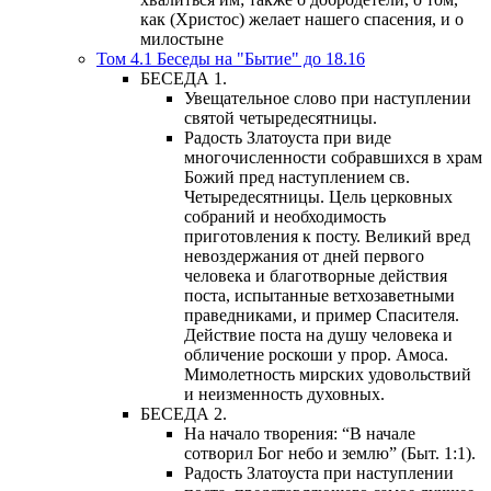
как (Христос) желает нашего спасения, и о
милостыне
Том 4.1 Беседы на "Бытие" до 18.16
БЕСЕДА 1.
Увещательное слово при наступлении
святой четыредесятницы.
Радость Златоуста при виде
многочисленности собравшихся в храм
Божий пред наступлением св.
Четыредесятницы. Цель церковных
собраний и необходимость
приготовления к посту. Великий вред
невоздержания от дней первого
человека и благотворные действия
поста, испытанные ветхозаветными
праведниками, и пример Спасителя.
Действие поста на душу человека и
обличение роскоши у прор. Амоса.
Мимолетность мирских удовольствий
и неизменность духовных.
БЕСЕДА 2.
На начало творения: “В начале
сотворил Бог небо и землю” (Быт. 1:1).
Радость Златоуста при наступлении