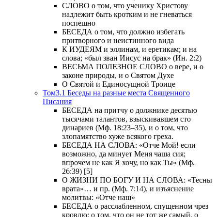
СЛОВО о том, что ученику Христову
надлежит быть кротким и не гневаться
поспешно
БЕСЕДА о том, что должно избегать
притворного и неистинного вида
К ИУДЕЯМ и эллинам, и еретикам; и на
слова; «был зван Иисус на брак» (Ин. 2:2)
ВЕСЬМА ПОЛЕЗНОЕ СЛОВО о вере, и о
законе природы, и о Святом Духе
О Святой и Единосущной Троице
Том3.1 Беседы на разные места Священного
Писания
БЕСЕДА на притчу о должнике десятью
тысячами талантов, взыскивавшем сто
динариев (Мф. 18:23–35), и о том, что
злопамятство хуже всякого греха.
БЕСЕДА НА СЛОВА: «Отче Мой! если
возможно, да минует Меня чаша сия;
впрочем не как Я хочу, но как Ты» (Мф.
26:39) [5]
О ЖИЗНИ ПО БОГУ И НА СЛОВА: «Тесны
врата»… и пр. (Мф. 7:14), и изъяснение
молитвы: «Отче наш»
БЕСЕДА о расслабленном, спущенном чрез
кровлю; о том, что он не тот же самый, о