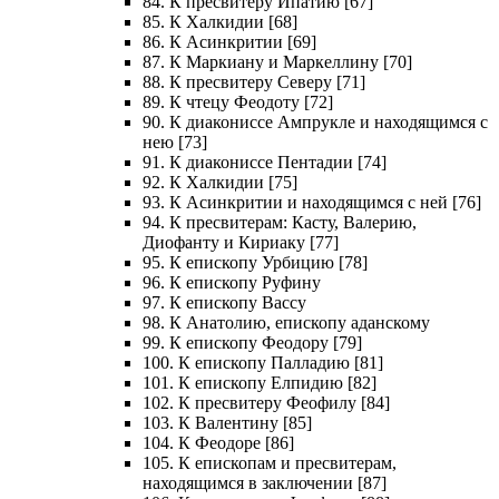
84. К пресвитеру Ипатию [67]
85. К Халкидии [68]
86. К Асинкритии [69]
87. К Маркиану и Маркеллину [70]
88. К пресвитеру Северу [71]
89. К чтецу Феодоту [72]
90. К диакониссе Ампрукле и находящимся с
нею [73]
91. К диакониссе Пентадии [74]
92. К Халкидии [75]
93. К Асинкритии и находящимся с ней [76]
94. К пресвитерам: Касту, Валерию,
Диофанту и Кириаку [77]
95. К епископу Урбицию [78]
96. К епископу Руфину
97. К епископу Вассу
98. К Анатолию, епископу аданскому
99. К епископу Феодору [79]
100. К епископу Палладию [81]
101. К епископу Елпидию [82]
102. К пресвитеру Феофилу [84]
103. К Валентину [85]
104. К Феодоре [86]
105. К епископам и пресвитерам,
находящимся в заключении [87]