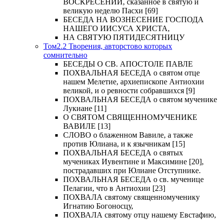
ВОСКРЕСЕНИИ, сказанное в святую и
великую неделю Пасхи [69]
БЕСЕДА НА ВОЗНЕСЕНИЕ ГОСПОДА
НАШЕГО ИИСУСА ХРИСТА,
НА СВЯТУЮ ПЯТИДЕСЯТНИЦУ
Том2.2 Творения, авторстово которых
сомнительно
БЕСЕДЫ О СВ. АПОСТОЛЕ ПАВЛЕ
ПОХВАЛЬНАЯ БЕСЕДА о святом отце
нашем Мелетие, архиепископе Антиохии
великой, и о ревности собравшихся [9]
ПОХВАЛЬНАЯ БЕСЕДА о святом мученике
Лукиане [11]
О СВЯТОМ СВЯЩЕННОМУЧЕНИКЕ
ВАВИЛЕ [13]
СЛОВО о блаженном Вавиле, а также
против Юлиана, и к язычникам [15]
ПОХВАЛЬНАЯ БЕСЕДА о святых
мучениках Иувентине и Максимине [20],
пострадавших при Юлиане Отступнике.
ПОХВАЛЬНАЯ БЕСЕДА о св. мученице
Пелагии, что в Антиохии [23]
ПОХВАЛА святому священномученику
Игнатию Богоносцу,
ПОХВАЛА святому отцу нашему Евстафию,