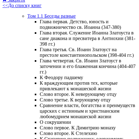
<<До списку книг
Том 1.1 Беседы разные
Глава первая. Детство, юность и
подвижничество св. Иоанна (347-380)
Глава вторая. Служение Иоанна Златоуста в
сане диакона и пресвитера в Антиохии (381-
398 гг.)
Глава третья. Св. Иоанн Златоуст на
престоле константинопольском (398-404 гг.)
Глава четвертая. Св. Иоанн Златоуст в
заточении и его блаженная кончина (404-407
гг.)
К Феодору падшему
К враждующим против тех, которые
привлекают к монашеской жизни
Слово второе. К неверующему отцу
Слово третье. К верующему отцу
Сравнение власти, богатства и преимуществ
царских с истинным и христианским
любомудрием монашеской жизни
О сокрушении
Слово первое. К Димитрию монаху
Слово второе. К Стелехию
К Стагирию подвижнику, одержимому