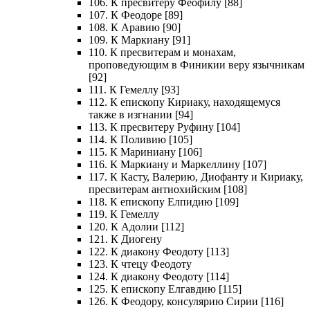
106. К пресвитеру Феофилу [88]
107. К Феодоре [89]
108. К Аравию [90]
109. К Маркиану [91]
110. К пресвитерам и монахам,
проповедующим в Финикии веру язычникам
[92]
111. К Гемеллу [93]
112. К епископу Кириаку, находящемуся
также в изгнании [94]
113. К пресвитеру Руфину [104]
114. К Поливию [105]
115. К Мариниану [106]
116. К Маркиану и Маркеллину [107]
117. К Касту, Валерию, Диофанту и Кириаку,
пресвитерам антиохийским [108]
118. К епископу Елпидию [109]
119. К Гемеллу
120. К Адолии [112]
121. К Диогену
122. К диакону Феодоту [113]
123. К чтецу Феодоту
124. К диакону Феодоту [114]
125. К епископу Елгавдию [115]
126. К Феодору, консулярию Сирии [116]