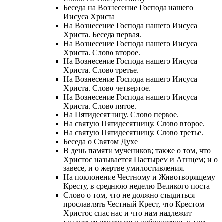
Беседа на Вознесение Господа нашего
Иисуса Христа
На Вознесение Господа нашего Иисуса
Христа. Беседа первая.
На Вознесение Господа нашего Иисуса
Христа. Слово второе.
На Вознесение Господа нашего Иисуса
Христа. Слово третье.
На Вознесение Господа нашего Иисуса
Христа. Слово четвертое.
На Вознесение Господа нашего Иисуса
Христа. Слово пятое.
На Пятидесятницу. Слово первое.
На святую Пятидесятницу. Слово второе.
На святую Пятидесятницу. Слово третье.
Беседа о Святом Духе
В день памяти мучеников; также о том, что
Христос называется Пастырем и Агнцем; и о
завесе, и о жертве умилостивления.
На поклонение Честному и Животворящему
Кресту, в среднюю неделю Великого поста
Слово о том, что не должно стыдиться
прославлять Честный Крест, что Крестом
Христос спас нас и что нам надлежит
хвалиться им; также о добродетели, о том,