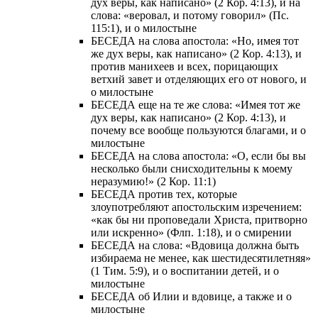
дух веры, как написано» (2 Кор. 4:13), и на
слова: «веровал, и потому говорил» (Пс.
115:1), и о милостыне
БЕСЕДА на слова апостола: «Но, имея тот
же дух веры, как написано» (2 Кор. 4:13), и
против манихеев и всех, порицающих
ветхий завет и отделяющих его от нового, и
о милостыне
БЕСЕДА еще на те же слова: «Имея тот же
дух веры, как написано» (2 Кор. 4:13), и
почему все вообще пользуются благами, и о
милостыне
БЕСЕДА на слова апостола: «О, если бы вы
несколько были снисходительны к моему
неразумию!» (2 Кор. 11:1)
БЕСЕДА против тех, которые
злоупотребляют апостольским изречением:
«как бы ни проповедали Христа, притворно
или искренно» (Флп. 1:18), и о смирении
БЕСЕДА на слова: «Вдовица должна быть
избираема не менее, как шестидесятилетняя»
(1 Тим. 5:9), и о воспитании детей, и о
милостыне
БЕСЕДА об Илии и вдовице, а также и о
милостыне