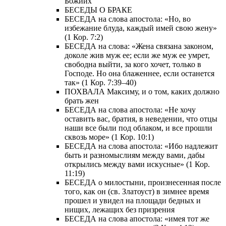
Божиих
БЕСЕДЫ О БРАКЕ
БЕСЕДА на слова апостола: «Но, во
избежание блуда, каждый имей свою жену»
(1 Кор. 7:2)
БЕСЕДА на слова: «Жена связана законом,
доколе жив муж ее; если же муж ее умрет,
свободна выйти, за кого хочет, только в
Господе. Но она блаженнее, если останется
так» (1 Кор. 7:39–40)
ПОХВАЛА Максиму, и о том, каких должно
брать жен
БЕСЕДА на слова апостола: «Не хочу
оставить вас, братия, в неведении, что отцы
наши все были под облаком, и все прошли
сквозь море» (1 Кор. 10:1)
БЕСЕДА на слова апостола: «Ибо надлежит
быть и разномыслиям между вами, дабы
открылись между вами искусные» (1 Кор.
11:19)
БЕСЕДА о милостыни, произнесенная после
того, как он (св. Златоуст) в зимнее время
прошел и увидел на площади бедных и
нищих, лежащих без призрения
БЕСЕДА на слова апостола: «имея тот же