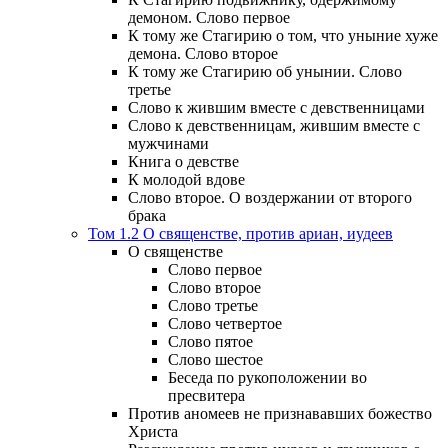
демоном. Слово первое
К тому же Стагирию о том, что уныние хуже
демона. Слово второе
К тому же Стагирию об унынии. Слово
третье
Слово к жившим вместе с девственницами
Слово к девственницам, жившим вместе с
мужчинами
Книга о девстве
К молодой вдове
Слово второе. О воздержании от второго
брака
Том 1.2 О священстве, против ариан, иудеев
О священстве
Слово первое
Слово второе
Слово третье
Слово четвертое
Слово пятое
Слово шестое
Беседа по рукоположении во
пресвитера
Против аномеев не признававших божество
Христа