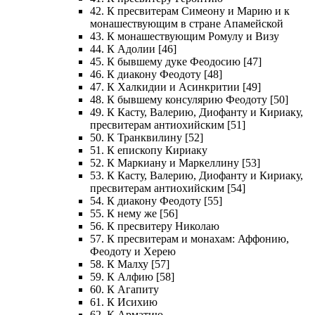
42. К пресвитерам Симеону и Марию и к
монашествующим в стране Апамейской
43. К монашествующим Ромулу и Визу
44. К Адолии [46]
45. К бывшему дуке Феодосию [47]
46. К диакону Феодоту [48]
47. К Халкидии и Асинкритии [49]
48. К бывшему консулярию Феодоту [50]
49. К Касту, Валерию, Диофанту и Кириаку,
пресвитерам антиохийским [51]
50. К Транквилину [52]
51. К епископу Кириаку
52. К Маркиану и Маркеллину [53]
53. К Касту, Валерию, Диофанту и Кириаку,
пресвитерам антиохийским [54]
54. К диакону Феодоту [55]
55. К нему же [56]
56. К пресвитеру Николаю
57. К пресвитерам и монахам: Аффонию,
Феодоту и Херею
58. К Малху [57]
59. К Алфию [58]
60. К Агапиту
61. К Исихию
62. К Арматию