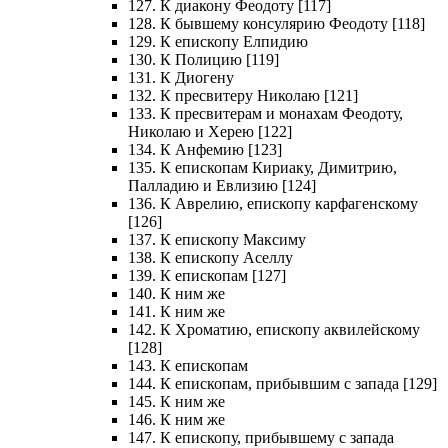
127. К диакону Феодоту [117]
128. К бывшему консулярию Феодоту [118]
129. К епископу Елпидию
130. К Полицию [119]
131. К Диогену
132. К пресвитеру Николаю [121]
133. К пресвитерам и монахам Феодоту,
Николаю и Херею [122]
134. К Анфемию [123]
135. К епископам Кириаку, Димитрию,
Палладию и Евлизию [124]
136. К Аврелию, епископу карфагенскому
[126]
137. К епископу Максиму
138. К епископу Аселлу
139. К епископам [127]
140. К ним же
141. К ним же
142. К Хроматию, епископу аквилейскому
[128]
143. К епископам
144. К епископам, прибывшим с запада [129]
145. К ним же
146. К ним же
147. К епископу, прибывшему с запада