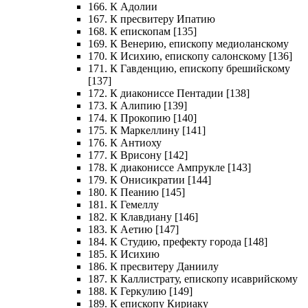
166. К Адолии
167. К пресвитеру Ипатию
168. К епископам [135]
169. К Венерию, епископу медиоланскому
170. К Исихию, епископу салонскому [136]
171. К Гавденцию, епископу брешийскому
[137]
172. К диакониссе Пентадии [138]
173. К Алипию [139]
174. К Прокопию [140]
175. К Маркеллину [141]
176. К Антиоху
177. К Врисону [142]
178. К диакониссе Ампрукле [143]
179. К Онисикратии [144]
180. К Пеанию [145]
181. К Гемеллу
182. К Клавдиану [146]
183. К Аетию [147]
184. К Студию, префекту города [148]
185. К Исихию
186. К пресвитеру Даниилу
187. К Каллистрату, епископу исаврийскому
188. К Геркулию [149]
189. К епископу Кириаку