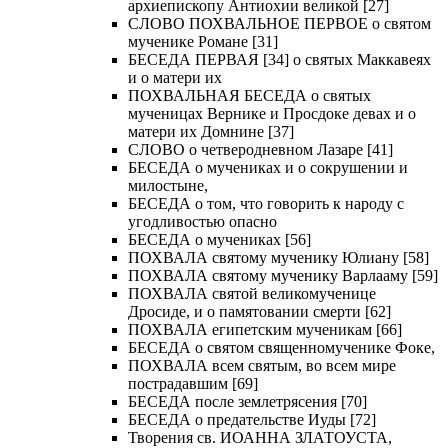
архиепископу Антиохии великой [27]
СЛОВО ПОХВАЛЬНОЕ ПЕРВОЕ о святом
мученике Романе [31]
БЕСЕДА ПЕРВАЯ [34] о святых Маккавеях
и о матери их
ПОХВАЛЬНАЯ БЕСЕДА о святых
мученицах Вернике и Просдоке девах и о
матери их Домнине [37]
СЛОВО о четверодневном Лазаре [41]
БЕСЕДА о мучениках и о сокрушении и
милостыне,
БЕСЕДА о том, что говорить к народу с
угодливостью опасно
БЕСЕДА о мучениках [56]
ПОХВАЛА святому мученику Юлиану [58]
ПОХВАЛА святому мученику Варлааму [59]
ПОХВАЛА святой великомученице
Дросиде, и о памятовании смерти [62]
ПОХВАЛА египетским мученикам [66]
БЕСЕДА о святом священномученике Фоке,
ПОХВАЛА всем святым, во всем мире
пострадавшим [69]
БЕСЕДА после землетрясения [70]
БЕСЕДА о предательстве Иуды [72]
Творения св. ИОАННА ЗЛАТОУСТА,