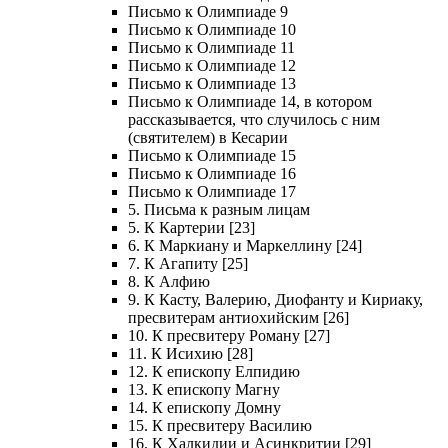
Письмо к Олимпиаде 9
Письмо к Олимпиаде 10
Письмо к Олимпиаде 11
Письмо к Олимпиаде 12
Письмо к Олимпиаде 13
Письмо к Олимпиаде 14, в котором
рассказывается, что случилось с ним
(святителем) в Кесарии
Письмо к Олимпиаде 15
Письмо к Олимпиаде 16
Письмо к Олимпиаде 17
5. Письма к разным лицам
5. К Картерии [23]
6. К Маркиану и Маркеллину [24]
7. К Агапиту [25]
8. К Алфию
9. К Касту, Валерию, Диофанту и Кириаку,
пресвитерам антиохийским [26]
10. К пресвитеру Роману [27]
11. К Исихию [28]
12. К епископу Елпидию
13. К епископу Магну
14. К епископу Домну
15. К пресвитеру Василию
16. К Халкидии и Асинкритии [29]