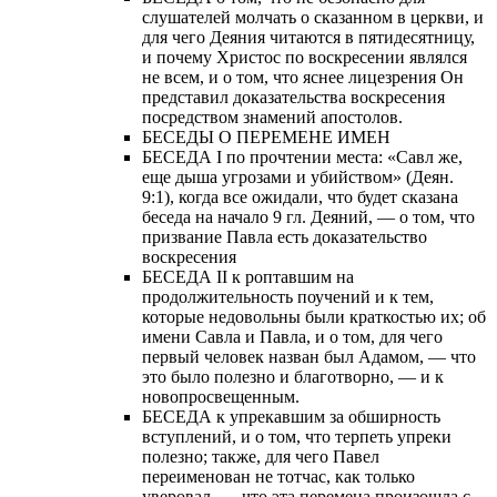
слушателей молчать о сказанном в церкви, и
для чего Деяния читаются в пятидесятницу,
и почему Христос по воскресении являлся
не всем, и о том, что яснее лицезрения Он
представил доказательства воскресения
посредством знамений апостолов.
БЕСЕДЫ О ПЕРЕМЕНЕ ИМЕН
БЕСЕДА I по прочтении места: «Савл же,
еще дыша угрозами и убийством» (Деян.
9:1), когда все ожидали, что будет сказана
беседа на начало 9 гл. Деяний, — о том, что
призвание Павла есть доказательство
воскресения
БЕСЕДА II к роптавшим на
продолжительность поучений и к тем,
которые недовольны были краткостью их; об
имени Савла и Павла, и о том, для чего
первый человек назван был Адамом, — что
это было полезно и благотворно, — и к
новопросвещенным.
БЕСЕДА к упрекавшим за обширность
вступлений, и о том, что терпеть упреки
полезно; также, для чего Павел
переименован не тотчас, как только
уверовал, — что эта перемена произошла с