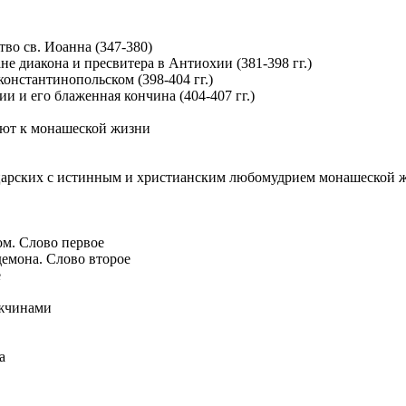
тво св. Иоанна (347-380)
не диакона и пресвитера в Антиохии (381-398 гг.)
 константинопольском (398-404 гг.)
ии и его блаженная кончина (404-407 гг.)
ают к монашеской жизни
 царских с истинным и христианским любомудрием монашеской 
м. Слово первое
демона. Слово второе
е
ужчинами
а