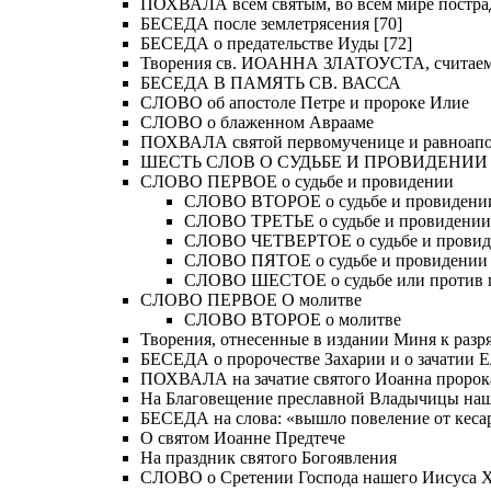
ПОХВАЛА всем святым, во всем мире постра
БЕСЕДА после землетрясения [70]
БЕСЕДА о предательстве Иуды [72]
Творения св. ИОАННА ЗЛАТОУСТА, считае
БЕСЕДА В ПАМЯТЬ СВ. ВАССА
СЛОВО об апостоле Петре и пророке Илие
СЛОВО о блаженном Аврааме
ПОХВАЛА святой первомученице и равноапос
ШЕСТЬ СЛОВ О СУДЬБЕ И ПРОВИДЕНИИ
СЛОВО ПЕРВОЕ о судьбе и провидении
СЛОВО ВТОРОЕ о судьбе и провидени
СЛОВО ТРЕТЬЕ о судьбе и провидении
СЛОВО ЧЕТВЕРТОЕ о судьбе и прови
СЛОВО ПЯТОЕ о судьбе и провидении
СЛОВО ШЕСТОЕ о судьбе или против 
СЛОВО ПЕРВОЕ О молитве
СЛОВО ВТОРОЕ о молитве
Творения, отнесенные в издании Миня к разряд
БЕСЕДА о пророчестве Захарии и о зачатии Е
ПОХВАЛА на зачатие святого Иоанна пророк
На Благовещение преславной Владычицы на
БЕСЕДА на слова: «вышло повеление от кесар
О святом Иоанне Предтече
На праздник святого Богоявления
СЛОВО о Сретении Господа нашего Иисуса Хр