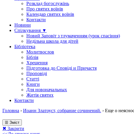
Розклад богослужінь
Про святих воїнів
Календар святих воїнів
Контакти
Новини
Спілкування ▼
Новий Заповіт з тлумаченням (урок спасіння)
Недільна школа для дітей
Бібліотека
Молитвослов
Біблія
Хрещення
Підготовка до Сповіді и Причастя
Проповіді
Статті
Книги
Для новоначальных
Житія святих
Контакти
Головна
›
Иоанн Златоуст, собрание сочинений.
›
Еще о неясно
☰ Зміст
✖ Закрити
<<До списку книг