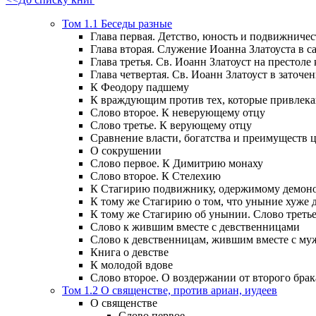
Том 1.1 Беседы разные
Глава первая. Детство, юность и подвижничес
Глава вторая. Служение Иоанна Златоуста в са
Глава третья. Св. Иоанн Златоуст на престоле
Глава четвертая. Св. Иоанн Златоуст в заточен
К Феодору падшему
К враждующим против тех, которые привлек
Слово второе. К неверующему отцу
Слово третье. К верующему отцу
Сравнение власти, богатства и преимуществ
О сокрушении
Слово первое. К Димитрию монаху
Слово второе. К Стелехию
К Стагирию подвижнику, одержимому демоно
К тому же Стагирию о том, что уныние хуже 
К тому же Стагирию об унынии. Слово треть
Слово к жившим вместе с девственницами
Слово к девственницам, жившим вместе с м
Книга о девстве
К молодой вдове
Слово второе. О воздержании от второго брак
Том 1.2 О священстве, против ариан, иудеев
О священстве
Слово первое