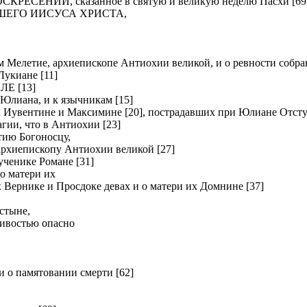
ЕНИИ, сказанное в святую и великую неделю Пасхи [69
ШЕГО ИИСУСА ХРИСТА,
летие, архиепископе Антиохии великой, и о ревности собрав
киане [11]
Е [13]
Юлиана, и к язычникам [15]
вентине и Максимине [20], пострадавших при Юлиане Отсту
и, что в Антиохии [23]
ию Богоносцу,
хиепископу Антиохии великой [27]
нике Романе [31]
о матери их
рнике и Просдоке девах и о матери их Домнине [37]
стыне,
ливостью опасно
о памятовании смерти [62]