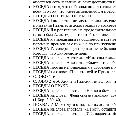
апостолов есть название многих достоинств 
БЕСЕДА о том, что не безопасно для слушател
всем, и о том, что яснее лицезрения Он пред
БЕСЕДЫ О ПЕРЕМЕНЕ ИМЕН
БЕСЕДА I по прочтении места: «Савл же, еще д
призвание Павла есть доказательство воскрес
БЕСЕДА II к роптавшим на продолжительность
назван был Адамом, — что это было полезно 
БЕСЕДА к упрекавшим за обширность вступлени
перемена произошла с ним, не по принуждению
БЕСЕДА IV содержащая порицание не бывших в
Кор. 1:1), и о смиренномудрии
БЕСЕДА на слова Апостола: «И не сим только, 
БЕСЕДА на слова Апостола: «Знаем, что любящи
БЕСЕДА против непришедших в собрание и на с
БЕСЕДЫ на слова: «Приветствуйте Прискиллу 
СЛОВО 1–е
СЛОВО 2–е об Акиле и Прискилле и о том, ч
БЕСЕДЫ О БРАКЕ
БЕСЕДА на слова апостола: «Но, во избежание
БЕСЕДА на слова: «Жена связана законом, доко
(1 Кор. 7:39–40)
ПОХВАЛА Максиму, и о том, каких должно б
БЕСЕДА на слова апостола: «Не хочу оставить 
БЕСЕДА на слова апостола: «Ибо надлежит бы