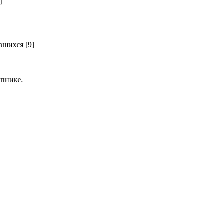
]
шихся [9]
пнике.