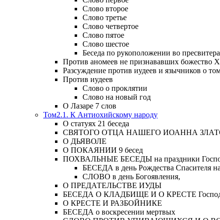
Слово второе
Слово третье
Слово четвертое
Слово пятое
Слово шестое
Беседа по рукоположении во пресвитера
Против аномеев не признававших божество Х
Разсуждение против иудеев и язычников о то
Против иудеев
Слово о проклятии
Слово на новый год
О Лазаре 7 слов
Том2.1. К Антиохийскому народу
О статуях 21 беседа
СВЯТОГО ОТЦА НАШЕГО ИОАННА ЗЛА
О ДЬЯВОЛЕ
О ПОКАЯНИИ 9 бесед
ПОХВАЛЬНЫЕ БЕСЕДЫ на праздники Господ
БЕСЕДА в день Рождества Спасителя н
СЛОВО в день Богоявления,
О ПРЕДАТЕЛЬСТВЕ ИУДЫ
БЕСЕДА О КЛАДБИЩЕ И О КРЕСТЕ Господа и 
О КРЕСТЕ И РАЗБОЙНИКЕ
БЕСЕДА о воскресении мертвых