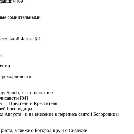
давшим [69]
мые сомнительными
тольной Фекле [81]
и
дении
прожорливости
у Spuria, т. е. подложных
лисаветы [84]
а — Предтечи и Крестителя
шей Богородицы
я Августа» и на внесение в перепись святой Богородицы
иста, а также о Богородице, и о Симеоне