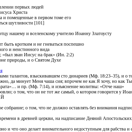
уплении первых людей
Иисуса Христа
ia и помещенные в первом томе его
ться шутливости [101]
отцу нашему и вселенскому учителю Иоанну Златоусту
т быть кротким и не гневаться поспешно
ного и неистинного вида
 «был зван Иисус на брак» (Ин. 2:2)
е природы, и о Святом Духе
ия
и талантов, взыскивавшем сто динариев (Мф. 18:23–35), и о том
 да минует Меня чаша сия; впрочем не как Я хочу, но как Ты» 
»… и пр. (Мф. 7:14), и изъяснение молитвы: «Отче наш»
лю; о том, что он не тот же самый, о котором говорится у Иоа
ИЙ
е собрание; о том, что не должно оставлять без внимания надп
ремени в древней церкви, на надписание Деяний Апостольских, и
о и что оно делает внимательного недоступным для рабства и с