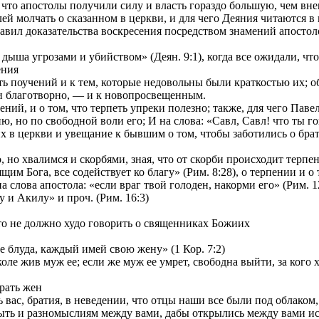
и что апостолы получили силу и власть гораздо большую, чем вн
ей молчать о сказанном в церкви, и для чего Деяния читаются в
ставил доказательства воскресения посредством знамений апостол
ыша угрозами и убийством» (Деян. 9:1), когда все ожидали, что б
ения
 поучений и к тем, которые недовольны были краткостью их; об 
и благотворно, — и к новопросвещенным.
й, и о том, что терпеть упреки полезно; также, для чего Павел 
, но по свободной воли его; И на слова: «Савл, Савл! что ты го
 церкви и увещание к бывшим о том, чтобы заботились о брати
но хвалимся и скорбями, зная, что от скорби происходит терпени
м Бога, все содействует ко благу» (Рим. 8:28), о терпении и о 
лова апостола: «если враг твой голоден, накорми его» (Рим. 12
и Акилу» и проч. (Рим. 16:3)
то не должно худо говорить о священниках Божиих
 блуда, каждый имей свою жену» (1 Кор. 7:2)
ле жив муж ее; если же муж ее умрет, свободна выйти, за кого хо
рать жен
вас, братия, в неведении, что отцы наши все были под облаком, 
ть и разномыслиям между вами, дабы открылись между вами иск