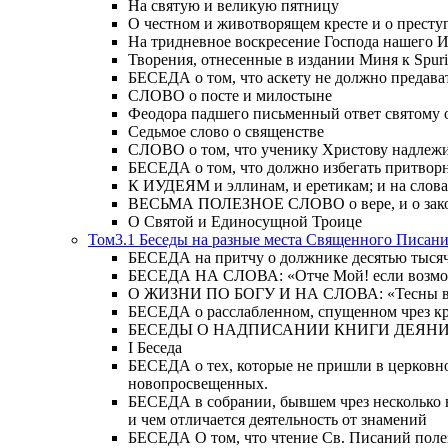
На святую и великую пятницу
О честном и животворящем кресте и о прест
На тридневное воскресение Господа нашего 
Творения, отнесенные в издании Миня к Spur
БЕСЕДА о том, что аскету не должно предава
СЛОВО о посте и милостыне
Феодора падшего письменный ответ святому 
Седьмое слово о священстве
СЛОВО о том, что ученику Христову надлежи
БЕСЕДА о том, что должно избегать притвор
К ИУДЕЯМ и эллинам, и еретикам; и на слова;
ВЕСЬМА ПОЛЕЗНОЕ СЛОВО о вере, и о закон
О Святой и Единосущной Троице
Том3.1 Беседы на разные места Священного Писан
БЕСЕДА на притчу о должнике десятью тысячам
БЕСЕДА НА СЛОВА: «Отче Мой! если возможно,
О ЖИЗНИ ПО БОГУ И НА СЛОВА: «Тесны врата
БЕСЕДА о расслабленном, спущенном чрез кров
БЕСЕДЫ О НАДПИСАНИИ КНИГИ ДЕЯН
Ι Беседа
БЕСЕДА о тех, которые не пришли в церковно
новопросвещенных.
БЕСЕДА в собрании, бывшем чрез несколько в
и чем отличается деятельность от знамений
БЕСЕДА О том, что чтение Св. Писаний полезн