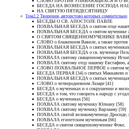
СЛОВО ПРОТИВ УПИВАЮЩИХСЯ И О ВОСКРЕС
БЕСЕДА НА ВОЗНЕСЕНИЕ ГОСПОДА НА
НА СВЯТУЮ ПЯТИДЕСЯТНИЦУ
Том2.2 Творения, авторстово которых сомнительно
БЕСЕДЫ О СВ. АПОСТОЛЕ ПАВЛЕ
ПОХВАЛЬНАЯ БЕСЕДА о святом отце нашем Ме
ПОХВАЛЬНАЯ БЕСЕДА о святом мученике Лу
О СВЯТОМ СВЯЩЕННОМУЧЕНИКЕ ВАВИЛ
СЛОВО о блаженном Вавиле, а также против 
ПОХВАЛЬНАЯ БЕСЕДА о святых мучениках Иу
ПОХВАЛЬНАЯ БЕСЕДА о св. мученице Пелаги
ПОХВАЛА святому священномученику Игнат
ПОХВАЛА святому отцу нашему Евстафию, ар
СЛОВО ПОХВАЛЬНОЕ ПЕРВОЕ о святом муче
БЕСЕДА ПЕРВАЯ [34] о святых Маккавеях и 
ПОХВАЛЬНАЯ БЕСЕДА о святых мученицах Ве
СЛОВО о четверодневном Лазаре [41]
БЕСЕДА о мучениках и о сокрушении и мило
БЕСЕДА о том, что говорить к народу с угод
БЕСЕДА о мучениках [56]
ПОХВАЛА святому мученику Юлиану [58]
ПОХВАЛА святому мученику Варлааму [59]
ПОХВАЛА святой великомученице Дросиде, и 
ПОХВАЛА египетским мученикам [66]
БЕСЕДА о святом священномученике Фоке,