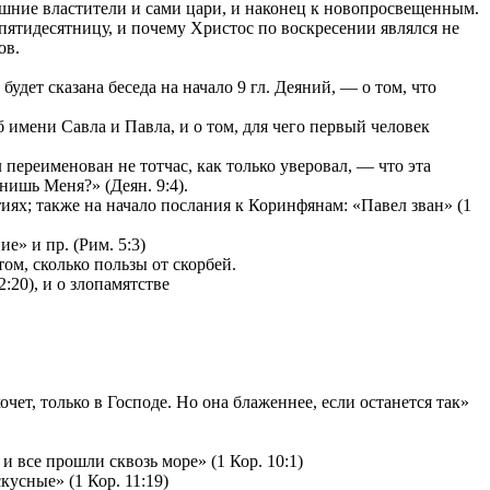
ешние властители и сами цари, и наконец к новопросвещенным.
 пятидесятницу, и почему Христос по воскресении являлся не
ов.
удет сказана беседа на начало 9 гл. Деяний, — о том, что
имени Савла и Павла, и о том, для чего первый человек
переименован не тотчас, как только уверовал, — что эта
нишь Меня?» (Деян. 9:4).
ях; также на начало послания к Коринфянам: «Павел зван» (1
е» и пр. (Рим. 5:3)
том, сколько пользы от скорбей.
:20), и о злопамятстве
чет, только в Господе. Но она блаженнее, если останется так»
и все прошли сквозь море» (1 Кор. 10:1)
усные» (1 Кор. 11:19)