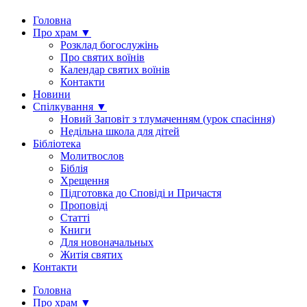
Головна
Про храм ▼
Розклад богослужінь
Про святих воїнів
Календар святих воїнів
Контакти
Новини
Спілкування ▼
Новий Заповіт з тлумаченням (урок спасіння)
Недільна школа для дітей
Бібліотека
Молитвослов
Біблія
Хрещення
Підготовка до Сповіді и Причастя
Проповіді
Статті
Книги
Для новоначальных
Житія святих
Контакти
Головна
Про храм ▼