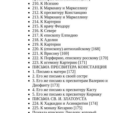
210. К Исихию
211. К Маркиану и Маркеллину
212. К пресвитеру Констанцию
213. К Маркиану и Маркеллину
214. К Картерии
215. К врачу Феодору
216. К Севере
217. К епископу Елпидию
218. К Адолии
219. К Картерии
220. К (епископу) антиохийскому [168]
221. К Врисону [169]
222. К Порфирию, епископу росскому [170]
223. К игемону Картерию [171]
ПИСЬМА ПРЕСВИТЕРА КОНСТАНЦИЯ
1. Письмо к матери [172]
2. Его же письмо к своей сестре
3. Его же письмо к пресвитерам Валерию и
Диофанту [173]
4. Его же письмо к пресвитеру Касту
5. Его же письмо к пресвитеру Кириаку
ПИСЬМА СВ. И. ЗЛАТОУСТА
224. К Хадкидии и Асинкритии [174]
225. К монаху Кесарию [175]
Похвала епископу Диодору, который