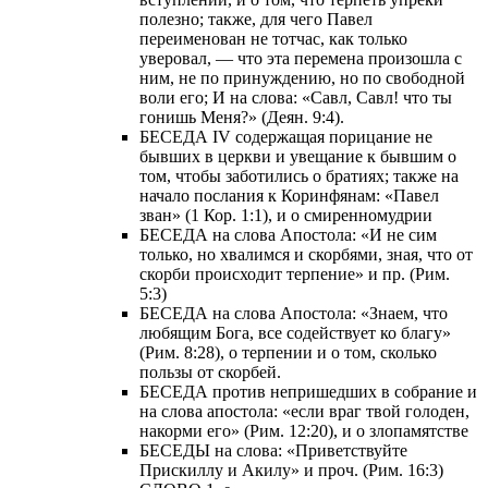
полезно; также, для чего Павел
переименован не тотчас, как только
уверовал, — что эта перемена произошла с
ним, не по принуждению, но по свободной
воли его; И на слова: «Савл, Савл! что ты
гонишь Меня?» (Деян. 9:4).
БЕСЕДА IV содержащая порицание не
бывших в церкви и увещание к бывшим о
том, чтобы заботились о братиях; также на
начало послания к Коринфянам: «Павел
зван» (1 Кор. 1:1), и о смиренномудрии
БЕСЕДА на слова Апостола: «И не сим
только, но хвалимся и скорбями, зная, что от
скорби происходит терпение» и пр. (Рим.
5:3)
БЕСЕДА на слова Апостола: «Знаем, что
любящим Бога, все содействует ко благу»
(Рим. 8:28), о терпении и о том, сколько
пользы от скорбей.
БЕСЕДА против непришедших в собрание и
на слова апостола: «если враг твой голоден,
накорми его» (Рим. 12:20), и о злопамятстве
БЕСЕДЫ на слова: «Приветствуйте
Прискиллу и Акилу» и проч. (Рим. 16:3)