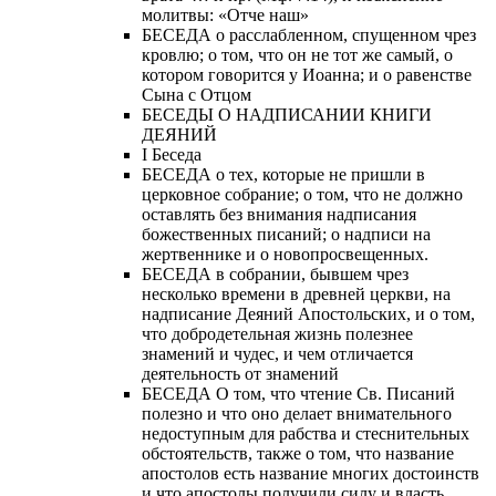
молитвы: «Отче наш»
БЕСЕДА о расслабленном, спущенном чрез
кровлю; о том, что он не тот же самый, о
котором говорится у Иоанна; и о равенстве
Сына с Отцом
БЕСЕДЫ О НАДПИСАНИИ КНИГИ
ДЕЯНИЙ
Ι Беседа
БЕСЕДА о тех, которые не пришли в
церковное собрание; о том, что не должно
оставлять без внимания надписания
божественных писаний; о надписи на
жертвеннике и о новопросвещенных.
БЕСЕДА в собрании, бывшем чрез
несколько времени в древней церкви, на
надписание Деяний Апостольских, и о том,
что добродетельная жизнь полезнее
знамений и чудес, и чем отличается
деятельность от знамений
БЕСЕДА О том, что чтение Св. Писаний
полезно и что оно делает внимательного
недоступным для рабства и стеснительных
обстоятельств, также о том, что название
апостолов есть название многих достоинств
и что апостолы получили силу и власть