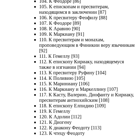
104. К Феодоре [86]
105. К епископам и пресвитерам,
находящимся в заключении [87]
106. К пресвитеру Феофилу [88]
107. К Феодоре [89]
108. К Аравию [90]
109. К Маркиану [91]
110. К пресвитерам и монахам,
проповедующим в Финикии веру язычникам
[92]
111. К Гемеллу [93]
112. К епископу Кириаку, находящемуся
также в изгнании [94]
113. К пресвитеру Руфину [104]
114. К Поливию [105]
115. К Мариниану [106]
116. К Маркиану и Маркеллину [107]
117. К Касту, Валерию, Диофанту и Кириаку,
пресвитерам антиохийским [108]
118. К епископу Елпидию [109]
119. К Гемеллу
120. К Адолии [112]
121. К Диогену
122. К диакону Феодоту [113]
123. К чтецу Феодоту