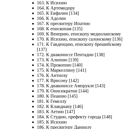
163. К Исихию
164. К Артемидору
165. К Евфалии [134]
166. К Адолии
167. К пресвитеру Ипатию
168. К епископам [135]
169. К Венерию, епископу медиоланскому
170. К Исихию, епископу салонскому [136]
171. К Гавденцию, епископу брешийскому
[137]
172. К диакониссе Пентадии [138]
173. К Алипию [139]
174. К Прокопию [140]
175. К Маркеллину [141]
176. К Антиоху
177. К Врисону [142]
178. К диакониссе Ампрукле [143]
179. К Онисикратии [144]
180. К Пеанию [145]
181. К Гемеллу
182. К Клавдиану [146]
183. К Аетию [147]
184. К Студию, префекту города [148]
185. К Исихию
186. К пресвитеру Даниилу