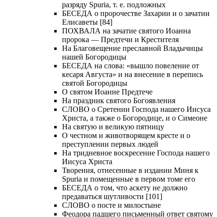
разряду Spuria, т. е. подложных
БЕСЕДА о пророчестве Захарии и о зачатии
Елисаветы [84]
ПОХВАЛА на зачатие святого Иоанна
пророка — Предтечи и Крестителя
На Благовещение преславной Владычицы
нашей Богородицы
БЕСЕДА на слова: «вышло повеление от
кесаря Августа» и на внесение в перепись
святой Богородицы
О святом Иоанне Предтече
На праздник святого Богоявления
СЛОВО о Сретении Господа нашего Иисуса
Христа, а также о Богородице, и о Симеоне
На святую и великую пятницу
О честном и животворящем кресте и о
преступлении первых людей
На тридневное воскресение Господа нашего
Иисуса Христа
Творения, отнесенные в издании Миня к
Spuria и помещенные в первом томе его
БЕСЕДА о том, что аскету не должно
предаваться шутливости [101]
СЛОВО о посте и милостыне
Феодора падшего письменный ответ святому