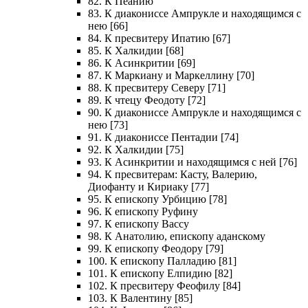
82. К Пеанию
83. К диакониссе Ампрукле и находящимся с
нею [66]
84. К пресвитеру Ипатию [67]
85. К Халкидии [68]
86. К Асинкритии [69]
87. К Маркиану и Маркеллину [70]
88. К пресвитеру Северу [71]
89. К чтецу Феодоту [72]
90. К диакониссе Ампрукле и находящимся с
нею [73]
91. К диакониссе Пентадии [74]
92. К Халкидии [75]
93. К Асинкритии и находящимся с ней [76]
94. К пресвитерам: Касту, Валерию,
Диофанту и Кириаку [77]
95. К епископу Урбицию [78]
96. К епископу Руфину
97. К епископу Вассу
98. К Анатолию, епископу аданскому
99. К епископу Феодору [79]
100. К епископу Палладию [81]
101. К епископу Елпидию [82]
102. К пресвитеру Феофилу [84]
103. К Валентину [85]