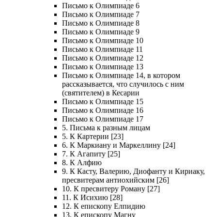
Письмо к Олимпиаде 6
Письмо к Олимпиаде 7
Письмо к Олимпиаде 8
Письмо к Олимпиаде 9
Письмо к Олимпиаде 10
Письмо к Олимпиаде 11
Письмо к Олимпиаде 12
Письмо к Олимпиаде 13
Письмо к Олимпиаде 14, в котором
рассказывается, что случилось с ним
(святителем) в Кесарии
Письмо к Олимпиаде 15
Письмо к Олимпиаде 16
Письмо к Олимпиаде 17
5. Письма к разным лицам
5. К Картерии [23]
6. К Маркиану и Маркеллину [24]
7. К Агапиту [25]
8. К Алфию
9. К Касту, Валерию, Диофанту и Кириаку,
пресвитерам антиохийским [26]
10. К пресвитеру Роману [27]
11. К Исихию [28]
12. К епископу Елпидию
13. К епископу Магну