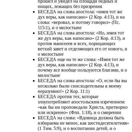
прошел и увидел на площади бедных и
нищих, лежащих без призрения
БЕСЕДА на слова апостола: «имея тот же
дух веры, как написано» (2 Кор. 4:13), и на
слова: «веровал, и потому говорил» (Пс.
115:1), и о милостыне
БЕСЕДА на слова апостола: «Но, имея тот
же дух веры, как написано» (2 Кор. 4:13), и
против манихеев и всех, порицающих
ветхий завет и отделяющих его от нового, и
о милостыне
БЕСЕДА еще на те же слова: «Имея тот же
дух веры, как написано» (2 Кор. 4:13), и
почему все вообще пользуются благами, и о
милостыне
БЕСЕДА на слова апостола: «О, если бы вы
несколько были снисходительны к моему
неразумию!» (2 Кор. 11:1)
БЕСЕДА против тех, которые
злоупотребляют апостольским изречением:
«как бы ни проповедали Христа, притворно
или искренно» (Флп. 1:18), и о смирении
БЕСЕДА на слова: «Вдовица должна быть
избираема не менее, как шестидесятилетняя»
(1 Тим. 5:9), и о воспитании детей, и о