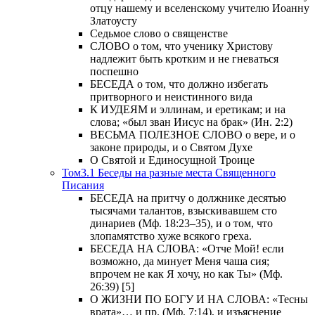
отцу нашему и вселенскому учителю Иоанну
Златоусту
Седьмое слово о священстве
СЛОВО о том, что ученику Христову
надлежит быть кротким и не гневаться
поспешно
БЕСЕДА о том, что должно избегать
притворного и неистинного вида
К ИУДЕЯМ и эллинам, и еретикам; и на
слова; «был зван Иисус на брак» (Ин. 2:2)
ВЕСЬМА ПОЛЕЗНОЕ СЛОВО о вере, и о
законе природы, и о Святом Духе
О Святой и Единосущной Троице
Том3.1 Беседы на разные места Священного
Писания
БЕСЕДА на притчу о должнике десятью
тысячами талантов, взыскивавшем сто
динариев (Мф. 18:23–35), и о том, что
злопамятство хуже всякого греха.
БЕСЕДА НА СЛОВА: «Отче Мой! если
возможно, да минует Меня чаша сия;
впрочем не как Я хочу, но как Ты» (Мф.
26:39) [5]
О ЖИЗНИ ПО БОГУ И НА СЛОВА: «Тесны
врата»… и пр. (Мф. 7:14), и изъяснение