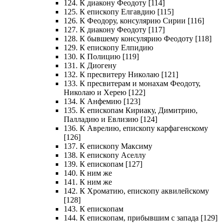
124. К диакону Феодоту [114]
125. К епископу Елгавдию [115]
126. К Феодору, консулярию Сирии [116]
127. К диакону Феодоту [117]
128. К бывшему консулярию Феодоту [118]
129. К епископу Елпидию
130. К Полицию [119]
131. К Диогену
132. К пресвитеру Николаю [121]
133. К пресвитерам и монахам Феодоту,
Николаю и Херею [122]
134. К Анфемию [123]
135. К епископам Кириаку, Димитрию,
Палладию и Евлизию [124]
136. К Аврелию, епископу карфагенскому
[126]
137. К епископу Максиму
138. К епископу Аселлу
139. К епископам [127]
140. К ним же
141. К ним же
142. К Хроматию, епископу аквилейскому
[128]
143. К епископам
144. К епископам, прибывшим с запада [129]