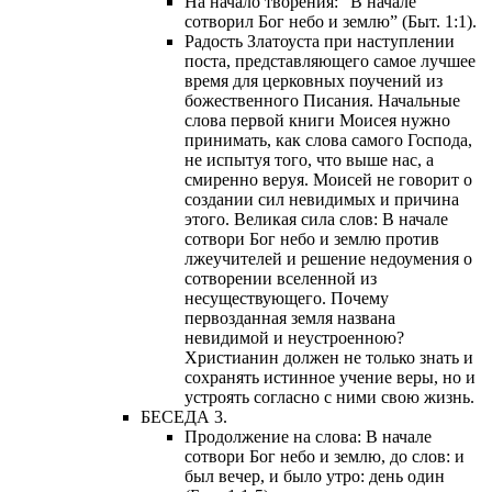
На начало творения: “В начале
сотворил Бог небо и землю” (Быт. 1:1).
Радость Златоуста при наступлении
поста, представляющего самое лучшее
время для церковных поучений из
божественного Писания. Начальные
слова первой книги Моисея нужно
принимать, как слова самого Господа,
не испытуя того, что выше нас, а
смиренно веруя. Моисей не говорит о
создании сил невидимых и причина
этого. Великая сила слов: В начале
сотвори Бог небо и землю против
лжеучителей и решение недоумения о
сотворении вселенной из
несуществующего. Почему
первозданная земля названа
невидимой и неустроенною?
Христианин должен не только знать и
сохранять истинное учение веры, но и
устроять согласно с ними свою жизнь.
БЕСЕДА 3.
Продолжение на слова: В начале
сотвори Бог небо и землю, до слов: и
был вечер, и было утро: день один