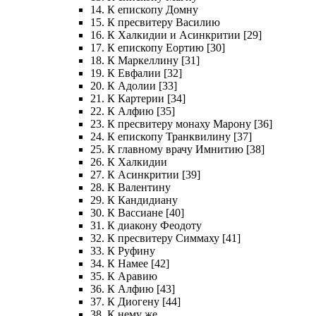
14. К епископу Домну
15. К пресвитеру Василию
16. К Халкидии и Асинкритии [29]
17. К епископу Еортию [30]
18. К Маркеллину [31]
19. К Евфалии [32]
20. К Адолии [33]
21. К Картерии [34]
22. К Алфию [35]
23. К пресвитеру монаху Марону [36]
24. К епископу Транквилину [37]
25. К главному врачу Имнитию [38]
26. К Халкидии
27. К Асинкритии [39]
28. К Валентину
29. К Кандидиану
30. К Вассиане [40]
31. К диакону Феодоту
32. К пресвитеру Симмаху [41]
33. К Руфину
34. К Намее [42]
35. К Аравию
36. К Алфию [43]
37. К Диогену [44]
38. К нему же