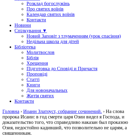
Розклад богослужінь
Про святих воїнів
Календар святих воїнів
Контакти
Новини
Спілкування ▼
Новий Заповіт з тлумаченням (урок спасіння)
Недільна школа для дітей
Бібліотека
Молитвослов
Біблія
Хрещення
Підготовка до Сповіді и Причастя
Проповіді
Статті
Книги
Для новоначальных
Житія святих
Контакти
Головна
›
Иоанн Златоуст, собрание сочинений.
›
На слова
пророка Исаии: в год смерти царя Озии видел я Господа, и
доказательство того, что справедливо наказан был проказою
Озия, недостойно кадивший, что позволительно не царям, а
священникам.