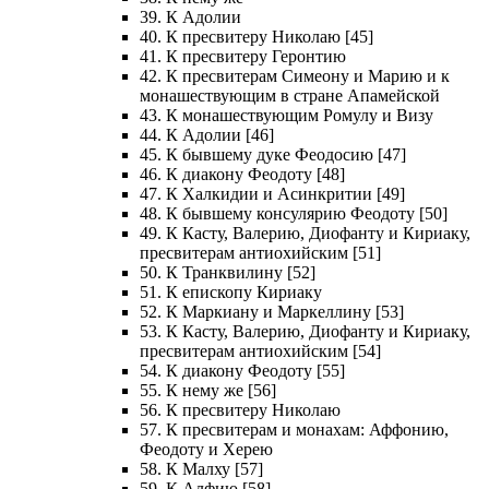
39. К Адолии
40. К пресвитеру Николаю [45]
41. К пресвитеру Геронтию
42. К пресвитерам Симеону и Марию и к
монашествующим в стране Апамейской
43. К монашествующим Ромулу и Визу
44. К Адолии [46]
45. К бывшему дуке Феодосию [47]
46. К диакону Феодоту [48]
47. К Халкидии и Асинкритии [49]
48. К бывшему консулярию Феодоту [50]
49. К Касту, Валерию, Диофанту и Кириаку,
пресвитерам антиохийским [51]
50. К Транквилину [52]
51. К епископу Кириаку
52. К Маркиану и Маркеллину [53]
53. К Касту, Валерию, Диофанту и Кириаку,
пресвитерам антиохийским [54]
54. К диакону Феодоту [55]
55. К нему же [56]
56. К пресвитеру Николаю
57. К пресвитерам и монахам: Аффонию,
Феодоту и Херею
58. К Малху [57]
59. К Алфию [58]