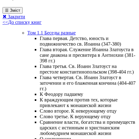
☰ Зміст
✖ Закрити
<<До списку книг
Том 1.1 Беседы разные
Глава первая. Детство, юность и
подвижничество св. Иоанна (347-380)
Глава вторая. Служение Иоанна Златоуста в
сане диакона и пресвитера в Антиохии (381-
398 гг.)
Глава третья. Св. Иоанн Златоуст на
престоле константинопольском (398-404 гг.)
Глава четвертая. Св. Иоанн Златоуст в
заточении и его блаженная кончина (404-407
гг.)
К Феодору падшему
К враждующим против тех, которые
привлекают к монашеской жизни
Слово второе. К неверующему отцу
Слово третье. К верующему отцу
Сравнение власти, богатства и преимуществ
царских с истинным и христианским
любомудрием монашеской жизни
О сокрушении