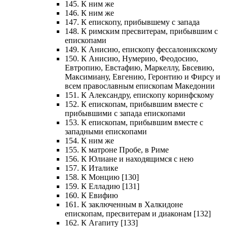
145. К ним же
146. К ним же
147. К епископу, прибывшему с запада
148. К римским пресвитерам, прибывшим с
епископами
149. К Анисию, епископу фессалоникскому
150. К Анисию, Нумерию, Феодосию,
Евтропию, Евстафию, Маркеллу, Бвсевию,
Максимиану, Евгению, Геронтию и Фирсу и
всем православным епископам Македонии
151. К Александру, епископу коринфскому
152. К епископам, прибывшим вместе с
прибывшими с запада епископами
153. К епископам, прибывшим вместе с
западными епископами
154. К ним же
155. К матроне Пробе, в Риме
156. К Юлиане и находящимся с нею
157. К Италике
158. К Монцию [130]
159. К Елладию [131]
160. К Евифию
161. К заключенным в Халкидоне
епископам, пресвитерам и диаконам [132]
162. К Агапиту [133]