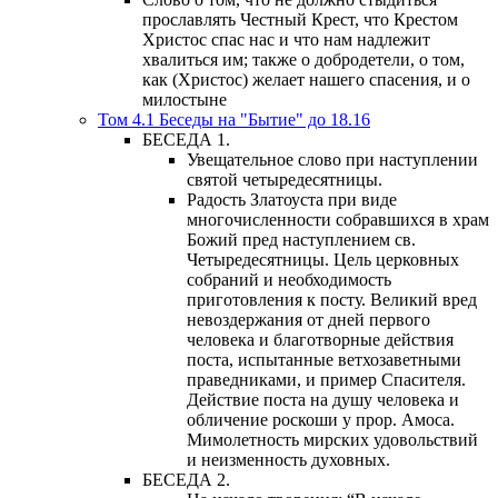
прославлять Честный Крест, что Крестом
Христос спас нас и что нам надлежит
хвалиться им; также о добродетели, о том,
как (Христос) желает нашего спасения, и о
милостыне
Том 4.1 Беседы на "Бытие" до 18.16
БЕСЕДА 1.
Увещательное слово при наступлении
святой четыредесятницы.
Радость Златоуста при виде
многочисленности собравшихся в храм
Божий пред наступлением св.
Четыредесятницы. Цель церковных
собраний и необходимость
приготовления к посту. Великий вред
невоздержания от дней первого
человека и благотворные действия
поста, испытанные ветхозаветными
праведниками, и пример Спасителя.
Действие поста на душу человека и
обличение роскоши у прор. Амоса.
Мимолетность мирских удовольствий
и неизменность духовных.
БЕСЕДА 2.