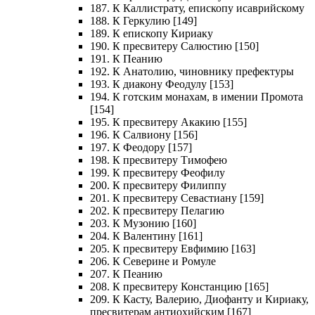
187. К Каллистрату, епископу исаврийскому
188. К Геркулию [149]
189. К епископу Кириаку
190. К пресвитеру Салюстию [150]
191. К Пеанию
192. К Анатолию, чиновнику префектуры
193. К диакону Феодулу [153]
194. К готским монахам, в имении Промота
[154]
195. К пресвитеру Акакию [155]
196. К Салвиону [156]
197. К Феодору [157]
198. К пресвитеру Тимофею
199. К пресвитеру Феофилу
200. К пресвитеру Филиппу
201. К пресвитеру Севастиану [159]
202. К пресвитеру Пелагию
203. К Музонию [160]
204. К Валентину [161]
205. К пресвитеру Евфимию [163]
206. К Северине и Ромуле
207. К Пеанию
208. К пресвитеру Констанцию [165]
209. К Касту, Валерию, Диофанту и Кириаку,
пресвитерам антиохийским [167]