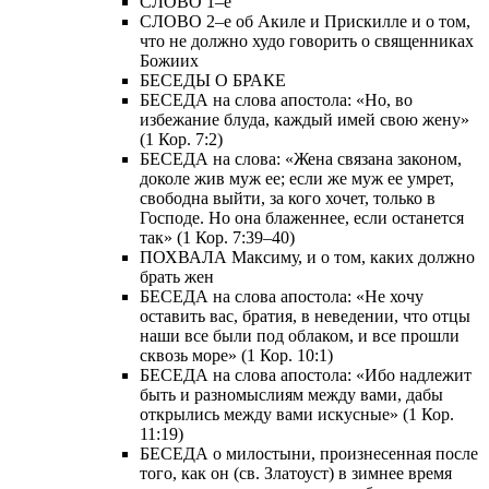
СЛОВО 1–е
СЛОВО 2–е об Акиле и Прискилле и о том,
что не должно худо говорить о священниках
Божиих
БЕСЕДЫ О БРАКЕ
БЕСЕДА на слова апостола: «Но, во
избежание блуда, каждый имей свою жену»
(1 Кор. 7:2)
БЕСЕДА на слова: «Жена связана законом,
доколе жив муж ее; если же муж ее умрет,
свободна выйти, за кого хочет, только в
Господе. Но она блаженнее, если останется
так» (1 Кор. 7:39–40)
ПОХВАЛА Максиму, и о том, каких должно
брать жен
БЕСЕДА на слова апостола: «Не хочу
оставить вас, братия, в неведении, что отцы
наши все были под облаком, и все прошли
сквозь море» (1 Кор. 10:1)
БЕСЕДА на слова апостола: «Ибо надлежит
быть и разномыслиям между вами, дабы
открылись между вами искусные» (1 Кор.
11:19)
БЕСЕДА о милостыни, произнесенная после
того, как он (св. Златоуст) в зимнее время