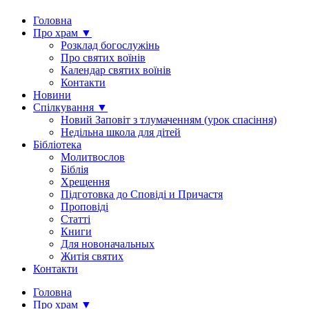
Головна
Про храм ▼
Розклад богослужінь
Про святих воїнів
Календар святих воїнів
Контакти
Новини
Спілкування ▼
Новий Заповіт з тлумаченням (урок спасіння)
Недільна школа для дітей
Бібліотека
Молитвослов
Біблія
Хрещення
Підготовка до Сповіді и Причастя
Проповіді
Статті
Книги
Для новоначальных
Житія святих
Контакти
Головна
Про храм ▼