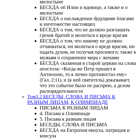
милостыне
БЕСЕДА об Илии и вдовице, а также и о
милостыне
БЕСЕДА о наслаждении будущими благами
и ничтожестве настоящих
БЕСЕДА о том, что не должно разглашать
грехов братий и молиться о вреде врагам
БЕСЕДА о том, что никому не должно
отчаиваться, ни молиться о вреде врагам, ни
падать духом, не получая просимого; также к
мужьям о сохранении мира с женами
БЕСЕДА сказанная в старой церкви на слова
апостола: «Когда же Петр пришел в
Антиохию, то я лично противостал ему»
(Гал. 2:11), и (в ней святитель) доказывает,
что это событие было не распрею, а делом
распорядительности
Том3.2 БЕСЕДЫ, СЛОВА И ПИСЬМА К
РАЗНЫМ ЛИЦАМ, К ОЛИМПИАДЕ
ПИСЬМА К РАЗНЫМ ЛИЦАМ
4. Письма к Олимпиаде
5. Письма к разным лицам
БЕСЕДЫ, СЛОВА И ПИСЬМА
БЕСЕДА на Евтропия евнуха, патриция и
консула