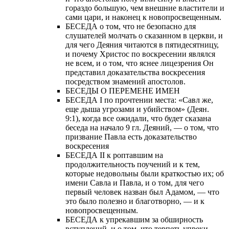
гораздо большую, чем внешние властители и
сами цари, и наконец к новопросвещенным.
БЕСЕДА о том, что не безопасно для
слушателей молчать о сказанном в церкви, и
для чего Деяния читаются в пятидесятницу,
и почему Христос по воскресении являлся
не всем, и о том, что яснее лицезрения Он
представил доказательства воскресения
посредством знамений апостолов.
БЕСЕДЫ О ПЕРЕМЕНЕ ИМЕН
БЕСЕДА I по прочтении места: «Савл же,
еще дыша угрозами и убийством» (Деян.
9:1), когда все ожидали, что будет сказана
беседа на начало 9 гл. Деяний, — о том, что
призвание Павла есть доказательство
воскресения
БЕСЕДА II к роптавшим на
продолжительность поучений и к тем,
которые недовольны были краткостью их; об
имени Савла и Павла, и о том, для чего
первый человек назван был Адамом, — что
это было полезно и благотворно, — и к
новопросвещенным.
БЕСЕДА к упрекавшим за обширность
вступлений, и о том, что терпеть упреки