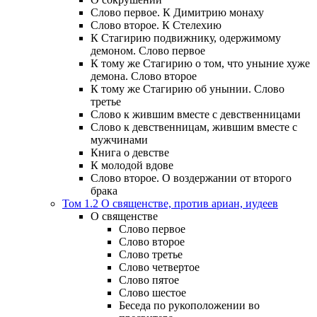
Слово первое. К Димитрию монаху
Слово второе. К Стелехию
К Стагирию подвижнику, одержимому
демоном. Слово первое
К тому же Стагирию о том, что уныние хуже
демона. Слово второе
К тому же Стагирию об унынии. Слово
третье
Слово к жившим вместе с девственницами
Слово к девственницам, жившим вместе с
мужчинами
Книга о девстве
К молодой вдове
Слово второе. О воздержании от второго
брака
Том 1.2 О священстве, против ариан, иудеев
О священстве
Слово первое
Слово второе
Слово третье
Слово четвертое
Слово пятое
Слово шестое
Беседа по рукоположении во