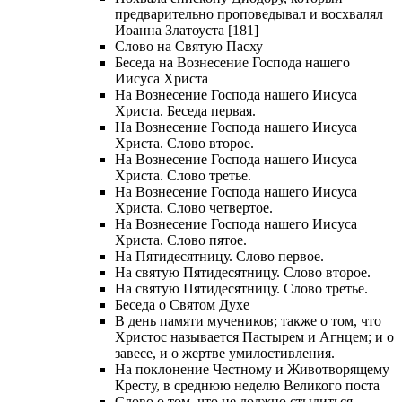
предварительно проповедывал и восхвалял
Иоанна Златоуста [181]
Слово на Святую Пасху
Беседа на Вознесение Господа нашего
Иисуса Христа
На Вознесение Господа нашего Иисуса
Христа. Беседа первая.
На Вознесение Господа нашего Иисуса
Христа. Слово второе.
На Вознесение Господа нашего Иисуса
Христа. Слово третье.
На Вознесение Господа нашего Иисуса
Христа. Слово четвертое.
На Вознесение Господа нашего Иисуса
Христа. Слово пятое.
На Пятидесятницу. Слово первое.
На святую Пятидесятницу. Слово второе.
На святую Пятидесятницу. Слово третье.
Беседа о Святом Духе
В день памяти мучеников; также о том, что
Христос называется Пастырем и Агнцем; и о
завесе, и о жертве умилостивления.
На поклонение Честному и Животворящему
Кресту, в среднюю неделю Великого поста
Слово о том, что не должно стыдиться