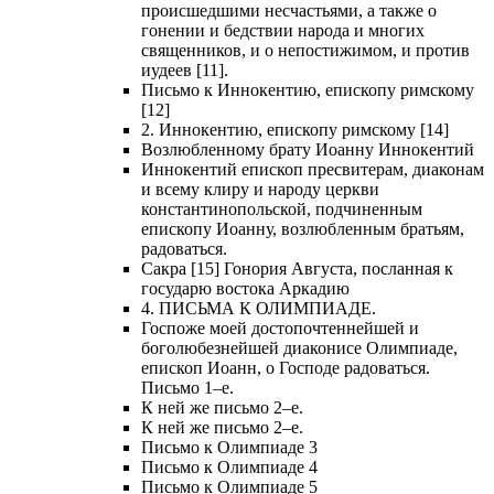
происшедшими несчастьями, а также о
гонении и бедствии народа и многих
священников, и о непостижимом, и против
иудеев [11].
Письмо к Иннокентию, епископу римскому
[12]
2. Иннокентию, епископу римскому [14]
Возлюбленному брату Иоанну Иннокентий
Иннокентий епископ пресвитерам, диаконам
и всему клиру и народу церкви
константинопольской, подчиненным
епископу Иоанну, возлюбленным братьям,
радоваться.
Сакра [15] Гонория Августа, посланная к
государю востока Аркадию
4. ПИСЬМА К ОЛИМПИАДЕ.
Госпоже моей достопочтеннейшей и
боголюбезнейшей диаконисе Олимпиаде,
епископ Иоанн, о Господе радоваться.
Письмо 1–е.
К ней же письмо 2–е.
К ней же письмо 2–е.
Письмо к Олимпиаде 3
Письмо к Олимпиаде 4
Письмо к Олимпиаде 5