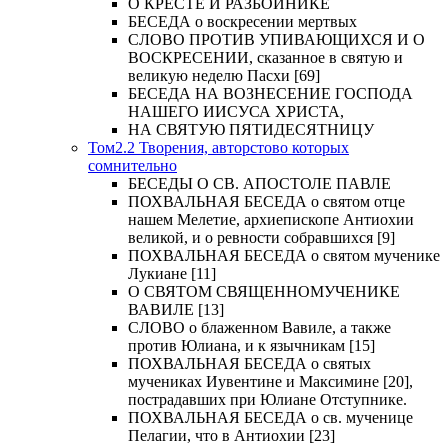
О КРЕСТЕ И РАЗБОЙНИКЕ
БЕСЕДА о воскресении мертвых
СЛОВО ПРОТИВ УПИВАЮЩИХСЯ И О
ВОСКРЕСЕНИИ, сказанное в святую и
великую неделю Пасхи [69]
БЕСЕДА НА ВОЗНЕСЕНИЕ ГОСПОДА
НАШЕГО ИИСУСА ХРИСТА,
НА СВЯТУЮ ПЯТИДЕСЯТНИЦУ
Том2.2 Творения, авторстово которых
сомнительно
БЕСЕДЫ О СВ. АПОСТОЛЕ ПАВЛЕ
ПОХВАЛЬНАЯ БЕСЕДА о святом отце
нашем Мелетие, архиепископе Антиохии
великой, и о ревности собравшихся [9]
ПОХВАЛЬНАЯ БЕСЕДА о святом мученике
Лукиане [11]
О СВЯТОМ СВЯЩЕННОМУЧЕНИКЕ
ВАВИЛЕ [13]
СЛОВО о блаженном Вавиле, а также
против Юлиана, и к язычникам [15]
ПОХВАЛЬНАЯ БЕСЕДА о святых
мучениках Иувентине и Максимине [20],
пострадавших при Юлиане Отступнике.
ПОХВАЛЬНАЯ БЕСЕДА о св. мученице
Пелагии, что в Антиохии [23]