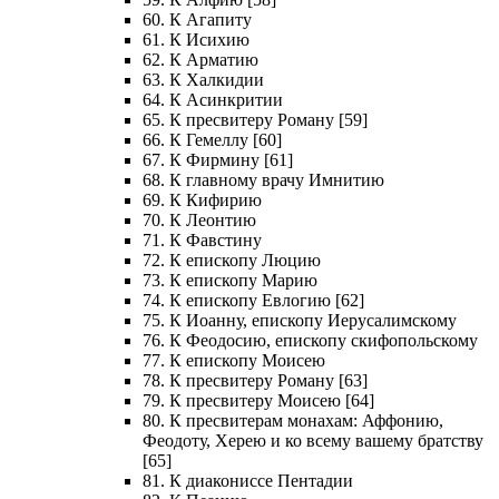
60. К Агапиту
61. К Исихию
62. К Арматию
63. К Халкидии
64. К Асинкритии
65. К пресвитеру Роману [59]
66. К Гемеллу [60]
67. К Фирмину [61]
68. К главному врачу Имнитию
69. К Кифирию
70. К Леонтию
71. К Фавстину
72. К епископу Люцию
73. К епископу Марию
74. К епископу Евлогию [62]
75. К Иоанну, епископу Иерусалимскому
76. К Феодосию, епископу скифопольскому
77. К епископу Моисею
78. К пресвитеру Роману [63]
79. К пресвитеру Моисею [64]
80. К пресвитерам монахам: Аффонию,
Феодоту, Херею и ко всему вашему братству
[65]
81. К диакониссе Пентадии