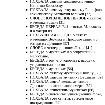
ПОХВАЛА святому священномученику
Игнатию Богоносцу,
ПОХВАЛА святому отцу нашему Евстафию,
архиепископу Антиохии великой [27]
СЛОВО ПОХВАЛЬНОЕ ПЕРВОЕ о святом
мученике Романе [31]
БЕСЕДА ПЕРВАЯ [34] о святых Маккавеях
и о матери их
ПОХВАЛЬНАЯ БЕСЕДА о святых
мученицах Вернике и Просдоке девах и о
матери их Домнине [37]
СЛОВО о четверодневном Лазаре [41]
БЕСЕДА о мучениках и о сокрушении и
милостыне,
БЕСЕДА о том, что говорить к народу с
угодливостью опасно
БЕСЕДА о мучениках [56]
ПОХВАЛА святому мученику Юлиану [58]
ПОХВАЛА святому мученику Варлааму [59]
ПОХВАЛА святой великомученице
Дросиде, и о памятовании смерти [62]
ПОХВАЛА египетским мученикам [66]
БЕСЕДА о святом священномученике Фоке,
ПОХВАЛА всем святым, во всем мире
пострадавшим [69]