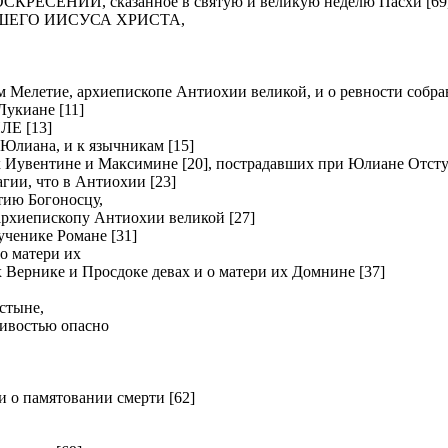
ЕНИИ, сказанное в святую и великую неделю Пасхи [69
ШЕГО ИИСУСА ХРИСТА,
летие, архиепископе Антиохии великой, и о ревности собрав
киане [11]
Е [13]
Юлиана, и к язычникам [15]
вентине и Максимине [20], пострадавших при Юлиане Отсту
и, что в Антиохии [23]
ию Богоносцу,
хиепископу Антиохии великой [27]
нике Романе [31]
о матери их
рнике и Просдоке девах и о матери их Домнине [37]
стыне,
ливостью опасно
о памятовании смерти [62]