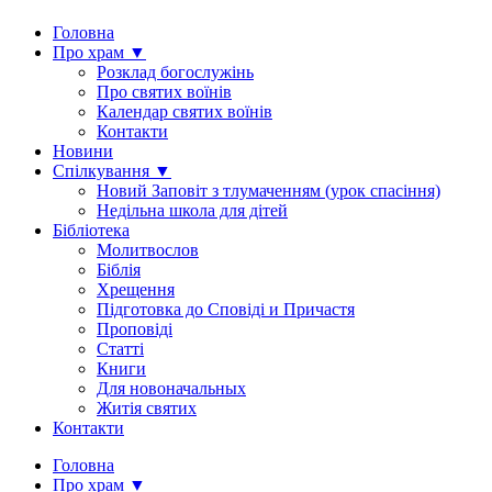
Головна
Про храм ▼
Розклад богослужінь
Про святих воїнів
Календар святих воїнів
Контакти
Новини
Спілкування ▼
Новий Заповіт з тлумаченням (урок спасіння)
Недільна школа для дітей
Бібліотека
Молитвослов
Біблія
Хрещення
Підготовка до Сповіді и Причастя
Проповіді
Статті
Книги
Для новоначальных
Житія святих
Контакти
Головна
Про храм ▼