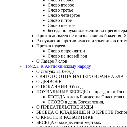
Слово второе
Слово третье
Слово четвертое
Слово пятое
Слово шестое
Беседа по рукоположении во пресвитера
Против аномеев не признававших божество Х
Разсуждение против иудеев и язычников о то
Против иудеев
Слово о проклятии
Слово на новый год
О Лазаре 7 слов
Том2.1. К Антиохийскому народу
О статуях 21 беседа
СВЯТОГО ОТЦА НАШЕГО ИОАННА ЗЛА
О ДЬЯВОЛЕ
О ПОКАЯНИИ 9 бесед
ПОХВАЛЬНЫЕ БЕСЕДЫ на праздники Господ
БЕСЕДА в день Рождества Спасителя н
СЛОВО в день Богоявления,
О ПРЕДАТЕЛЬСТВЕ ИУДЫ
БЕСЕДА О КЛАДБИЩЕ И О КРЕСТЕ Господа и 
О КРЕСТЕ И РАЗБОЙНИКЕ
БЕСЕДА о воскресении мертвых