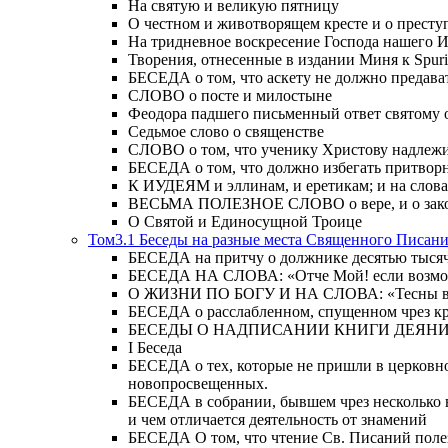
На святую и великую пятницу
О честном и животворящем кресте и о прест
На тридневное воскресение Господа нашего 
Творения, отнесенные в издании Миня к Spur
БЕСЕДА о том, что аскету не должно предава
СЛОВО о посте и милостыне
Феодора падшего письменный ответ святому 
Седьмое слово о священстве
СЛОВО о том, что ученику Христову надлежи
БЕСЕДА о том, что должно избегать притвор
К ИУДЕЯМ и эллинам, и еретикам; и на слова;
ВЕСЬМА ПОЛЕЗНОЕ СЛОВО о вере, и о закон
О Святой и Единосущной Троице
Том3.1 Беседы на разные места Священного Писан
БЕСЕДА на притчу о должнике десятью тысячам
БЕСЕДА НА СЛОВА: «Отче Мой! если возможно,
О ЖИЗНИ ПО БОГУ И НА СЛОВА: «Тесны врата
БЕСЕДА о расслабленном, спущенном чрез кров
БЕСЕДЫ О НАДПИСАНИИ КНИГИ ДЕЯН
Ι Беседа
БЕСЕДА о тех, которые не пришли в церковно
новопросвещенных.
БЕСЕДА в собрании, бывшем чрез несколько в
и чем отличается деятельность от знамений
БЕСЕДА О том, что чтение Св. Писаний полезн