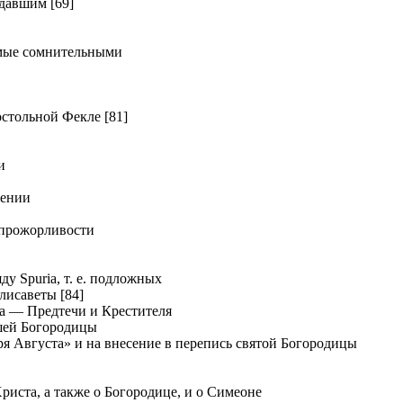
давшим [69]
мые сомнительными
тольной Фекле [81]
и
дении
прожорливости
у Spuria, т. е. подложных
лисаветы [84]
а — Предтечи и Крестителя
шей Богородицы
я Августа» и на внесение в перепись святой Богородицы
иста, а также о Богородице, и о Симеоне