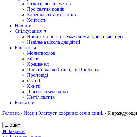
Розклад богослужінь
Про святих воїнів
Календар святих воїнів
Контакти
Новини
Спілкування ▼
Новий Заповіт з тлумаченням (урок спасіння)
Недільна школа для дітей
Бібліотека
Молитвослов
Біблія
Хрещення
Підготовка до Сповіді и Причастя
Проповіді
Статті
Книги
Для новоначальных
Житія святих
Контакти
Головна
›
Иоанн Златоуст, собрание сочинений.
›
К враждующим
☰ Зміст
✖ Закрити
<<До списку книг