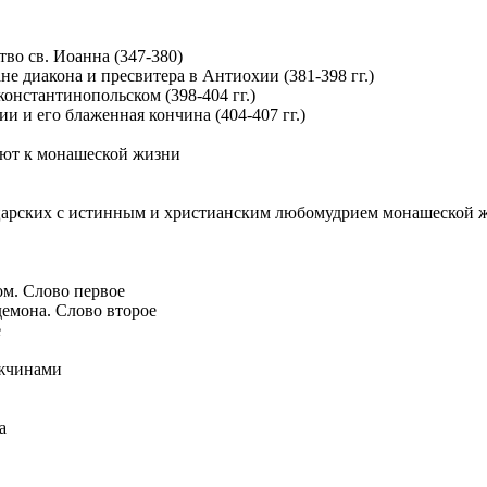
тво св. Иоанна (347-380)
не диакона и пресвитера в Антиохии (381-398 гг.)
 константинопольском (398-404 гг.)
ии и его блаженная кончина (404-407 гг.)
ают к монашеской жизни
 царских с истинным и христианским любомудрием монашеской 
м. Слово первое
демона. Слово второе
е
ужчинами
а