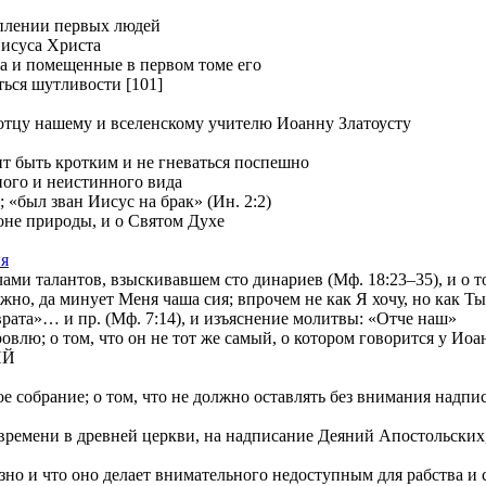
уплении первых людей
Иисуса Христа
ia и помещенные в первом томе его
ться шутливости [101]
отцу нашему и вселенскому учителю Иоанну Златоусту
т быть кротким и не гневаться поспешно
ного и неистинного вида
 «был зван Иисус на брак» (Ин. 2:2)
е природы, и о Святом Духе
ия
и талантов, взыскивавшем сто динариев (Мф. 18:23–35), и о том
 да минует Меня чаша сия; впрочем не как Я хочу, но как Ты» 
»… и пр. (Мф. 7:14), и изъяснение молитвы: «Отче наш»
лю; о том, что он не тот же самый, о котором говорится у Иоа
ИЙ
е собрание; о том, что не должно оставлять без внимания надп
ремени в древней церкви, на надписание Деяний Апостольских, и
о и что оно делает внимательного недоступным для рабства и с