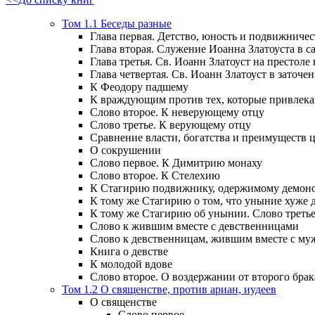
Том 1.1 Беседы разные
Глава первая. Детство, юность и подвижничес
Глава вторая. Служение Иоанна Златоуста в са
Глава третья. Св. Иоанн Златоуст на престоле
Глава четвертая. Св. Иоанн Златоуст в заточен
К Феодору падшему
К враждующим против тех, которые привлек
Слово второе. К неверующему отцу
Слово третье. К верующему отцу
Сравнение власти, богатства и преимуществ
О сокрушении
Слово первое. К Димитрию монаху
Слово второе. К Стелехию
К Стагирию подвижнику, одержимому демоно
К тому же Стагирию о том, что уныние хуже 
К тому же Стагирию об унынии. Слово треть
Слово к жившим вместе с девственницами
Слово к девственницам, жившим вместе с м
Книга о девстве
К молодой вдове
Слово второе. О воздержании от второго брак
Том 1.2 О священстве, против ариан, иудеев
О священстве
Слово первое