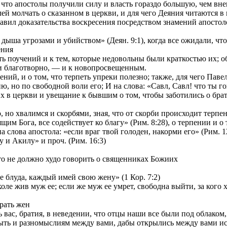
и что апостолы получили силу и власть гораздо большую, чем вн
ей молчать о сказанном в церкви, и для чего Деяния читаются в
ставил доказательства воскресения посредством знамений апостол
ыша угрозами и убийством» (Деян. 9:1), когда все ожидали, что б
ения
 поучений и к тем, которые недовольны были краткостью их; об 
и благотворно, — и к новопросвещенным.
й, и о том, что терпеть упреки полезно; также, для чего Павел 
, но по свободной воли его; И на слова: «Савл, Савл! что ты го
 церкви и увещание к бывшим о том, чтобы заботились о брати
но хвалимся и скорбями, зная, что от скорби происходит терпени
м Бога, все содействует ко благу» (Рим. 8:28), о терпении и о 
лова апостола: «если враг твой голоден, накорми его» (Рим. 12
и Акилу» и проч. (Рим. 16:3)
то не должно худо говорить о священниках Божиих
 блуда, каждый имей свою жену» (1 Кор. 7:2)
ле жив муж ее; если же муж ее умрет, свободна выйти, за кого хо
рать жен
вас, братия, в неведении, что отцы наши все были под облаком, 
ть и разномыслиям между вами, дабы открылись между вами иск