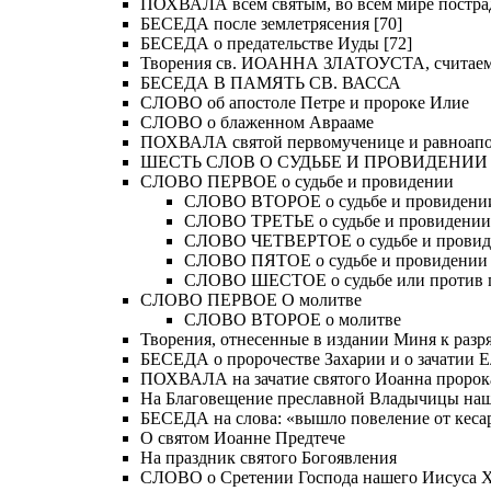
ПОХВАЛА всем святым, во всем мире постра
БЕСЕДА после землетрясения [70]
БЕСЕДА о предательстве Иуды [72]
Творения св. ИОАННА ЗЛАТОУСТА, считае
БЕСЕДА В ПАМЯТЬ СВ. ВАССА
СЛОВО об апостоле Петре и пророке Илие
СЛОВО о блаженном Аврааме
ПОХВАЛА святой первомученице и равноапос
ШЕСТЬ СЛОВ О СУДЬБЕ И ПРОВИДЕНИИ
СЛОВО ПЕРВОЕ о судьбе и провидении
СЛОВО ВТОРОЕ о судьбе и провидени
СЛОВО ТРЕТЬЕ о судьбе и провидении
СЛОВО ЧЕТВЕРТОЕ о судьбе и прови
СЛОВО ПЯТОЕ о судьбе и провидении
СЛОВО ШЕСТОЕ о судьбе или против 
СЛОВО ПЕРВОЕ О молитве
СЛОВО ВТОРОЕ о молитве
Творения, отнесенные в издании Миня к разряд
БЕСЕДА о пророчестве Захарии и о зачатии Е
ПОХВАЛА на зачатие святого Иоанна пророк
На Благовещение преславной Владычицы на
БЕСЕДА на слова: «вышло повеление от кесар
О святом Иоанне Предтече
На праздник святого Богоявления
СЛОВО о Сретении Господа нашего Иисуса Хр