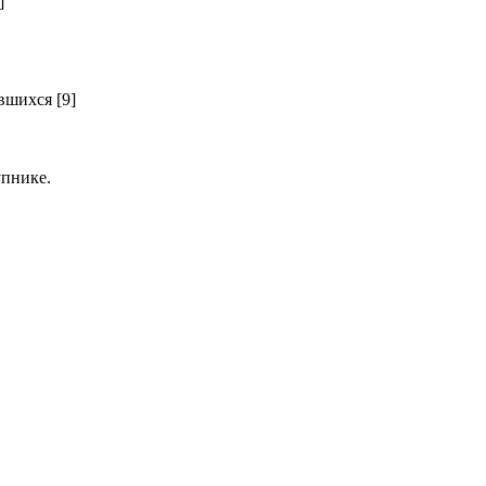
]
шихся [9]
пнике.