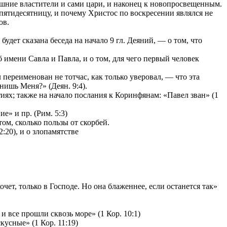
ешние властители и сами цари, и наконец к новопросвещенным.
 пятидесятницу, и почему Христос по воскресении являлся не
ов.
удет сказана беседа на начало 9 гл. Деяний, — о том, что
имени Савла и Павла, и о том, для чего первый человек
переименован не тотчас, как только уверовал, — что эта
нишь Меня?» (Деян. 9:4).
ях; также на начало послания к Коринфянам: «Павел зван» (1
е» и пр. (Рим. 5:3)
том, сколько пользы от скорбей.
:20), и о злопамятстве
чет, только в Господе. Но она блаженнее, если останется так»
и все прошли сквозь море» (1 Кор. 10:1)
усные» (1 Кор. 11:19)