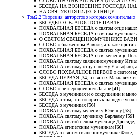
СЛОВО ПРОТИВ УПИВАЮЩИХСЯ И О ВОСКРЕС
БЕСЕДА НА ВОЗНЕСЕНИЕ ГОСПОДА НА
НА СВЯТУЮ ПЯТИДЕСЯТНИЦУ
Том2.2 Творения, авторстово которых сомнительно
БЕСЕДЫ О СВ. АПОСТОЛЕ ПАВЛЕ
ПОХВАЛЬНАЯ БЕСЕДА о святом отце нашем Ме
ПОХВАЛЬНАЯ БЕСЕДА о святом мученике Лу
О СВЯТОМ СВЯЩЕННОМУЧЕНИКЕ ВАВИЛ
СЛОВО о блаженном Вавиле, а также против 
ПОХВАЛЬНАЯ БЕСЕДА о святых мучениках Иу
ПОХВАЛЬНАЯ БЕСЕДА о св. мученице Пелаги
ПОХВАЛА святому священномученику Игнат
ПОХВАЛА святому отцу нашему Евстафию, ар
СЛОВО ПОХВАЛЬНОЕ ПЕРВОЕ о святом муче
БЕСЕДА ПЕРВАЯ [34] о святых Маккавеях и 
ПОХВАЛЬНАЯ БЕСЕДА о святых мученицах Ве
СЛОВО о четверодневном Лазаре [41]
БЕСЕДА о мучениках и о сокрушении и мило
БЕСЕДА о том, что говорить к народу с угод
БЕСЕДА о мучениках [56]
ПОХВАЛА святому мученику Юлиану [58]
ПОХВАЛА святому мученику Варлааму [59]
ПОХВАЛА святой великомученице Дросиде, и 
ПОХВАЛА египетским мученикам [66]
БЕСЕДА о святом священномученике Фоке,