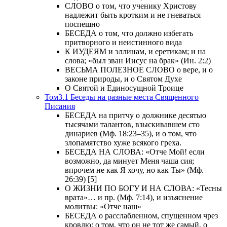
СЛОВО о том, что ученику Христову
надлежит быть кротким и не гневаться
поспешно
БЕСЕДА о том, что должно избегать
притворного и неистинного вида
К ИУДЕЯМ и эллинам, и еретикам; и на
слова; «был зван Иисус на брак» (Ин. 2:2)
ВЕСЬМА ПОЛЕЗНОЕ СЛОВО о вере, и о
законе природы, и о Святом Духе
О Святой и Единосущной Троице
Том3.1 Беседы на разные места Священного
Писания
БЕСЕДА на притчу о должнике десятью
тысячами талантов, взыскивавшем сто
динариев (Мф. 18:23–35), и о том, что
злопамятство хуже всякого греха.
БЕСЕДА НА СЛОВА: «Отче Мой! если
возможно, да минует Меня чаша сия;
впрочем не как Я хочу, но как Ты» (Мф.
26:39) [5]
О ЖИЗНИ ПО БОГУ И НА СЛОВА: «Тесны
врата»… и пр. (Мф. 7:14), и изъяснение
молитвы: «Отче наш»
БЕСЕДА о расслабленном, спущенном чрез
кровлю; о том, что он не тот же самый, о