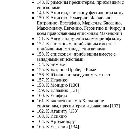
148. К римским пресвитерам, прибывшим с
епископами
149. К Анисию, епископу фессалоникскому
150. К Анисию, Нумерию, Феодосию,
Евтропию, Евстафию, Маркеллу, Бвсевию,
Максимиану, Евгению, Геронтию и Фирсу и
всем православным епископам Македонии
151. К Александру, епископу коринфскому
152. К епископам, прибывшим вместе с
прибывшими с запада епископами
153. К епископам, прибывшим вместе с
западными епископами
154. К ним же
155. К матроне Пробе, в Риме
156. К Юлиане и находящимся с нею
157. К Италике
158. К Монцию [130]
159. К Елладию [131]
160. К Евифию
161. К заключенным в Халкидоне
епископам, пресвитерам и диаконам [132]
162. К Агапиту [133]
163. К Исихию
164. К Артемидору
165. К Евфалии [134]