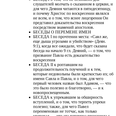
слушателей молчать о сказанном в церкви, и
для чего Деяния читаются в пятидесятницу,
и почему Христос по воскресении являлся
не всем, и о том, что яснее лицезрения Он
представил доказательства воскресения
посредством знамений апостолов.
БЕСЕДЫ О ПЕРЕМЕНЕ ИМЕН
БЕСЕДА I по прочтении места: «Савл же,
еще дыша угрозами и убийством» (Деян.
9:1), когда все ожидали, что будет сказана
беседа на начало 9 гл. Деяний, — о том, что
призвание Павла есть доказательство
воскресения
БЕСЕДА II к роптавшим на
продолжительность поучений и к тем,
которые недовольны были краткостью их; об
имени Савла и Павла, и о том, для чего
первый человек назван был Адамом, — что
это было полезно и благотворно, — и к
новопросвещенным.
БЕСЕДА к упрекавшим за обширность
вступлений, и о том, что терпеть упреки
полезно; также, для чего Павел
переименован не тотчас, как только
уверовал, — что эта перемена произошла с