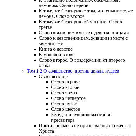
демоном. Слово первое
К тому же Стагирию о том, что уныние хуже
демона. Слово второе
К тому же Стагирию об унынии. Слово
третье
Слово к жившим вместе с девственницами
Слово к девственницам, жившим вместе с
мужчинами
Книга о девстве
К молодой вдове
Слово второе. О воздержании от второго
брака
Том 1.2 О священстве, против ариан, иудеев
О священстве
Слово первое
Слово второе
Слово третье
Слово четвертое
Слово пятое
Слово шестое
Беседа по рукоположении во
пресвитера
Против аномеев не признававших божество
Христа