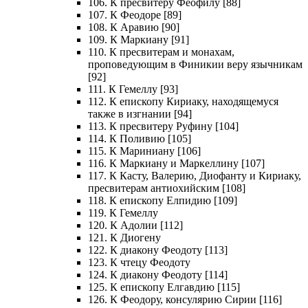
106. К пресвитеру Феофилу [88]
107. К Феодоре [89]
108. К Аравию [90]
109. К Маркиану [91]
110. К пресвитерам и монахам,
проповедующим в Финикии веру язычникам
[92]
111. К Гемеллу [93]
112. К епископу Кириаку, находящемуся
также в изгнании [94]
113. К пресвитеру Руфину [104]
114. К Поливию [105]
115. К Мариниану [106]
116. К Маркиану и Маркеллину [107]
117. К Касту, Валерию, Диофанту и Кириаку,
пресвитерам антиохийским [108]
118. К епископу Елпидию [109]
119. К Гемеллу
120. К Адолии [112]
121. К Диогену
122. К диакону Феодоту [113]
123. К чтецу Феодоту
124. К диакону Феодоту [114]
125. К епископу Елгавдию [115]
126. К Феодору, консулярию Сирии [116]