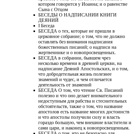
котором говорится у Иоанна; и о равенстве
Сына с Отцом
БЕСЕДЫ О НАДПИСАНИИ КНИГИ
ДЕЯНИЙ
Ι Беседа
БЕСЕДА о тех, которые не пришли в
церковное собрание; о том, что не должно
оставлять без внимания надписания
божественных писаний; о надписи на
жертвеннике и о новопросвещенных.
БЕСЕДА в собрании, бывшем чрез
несколько времени в древней церкви, на
надписание Деяний Апостольских, и о том,
что добродетельная жизнь полезнее
знамений и чудес, и чем отличается
деятельность от знамений
БЕСЕДА О том, что чтение Св. Писаний
полезно и что оно делает внимательного
недоступным для рабства и стеснительных
обстоятельств, также о том, что название
апостолов есть название многих достоинств
и что апостолы получили силу и власть
гораздо большую, чем внешние властители и
сами цари, и наконец к новопросвещенным.
БЕСЕДА о том, что не безопасно для