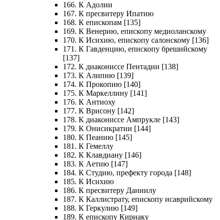
166. К Адолии
167. К пресвитеру Ипатию
168. К епископам [135]
169. К Венерию, епископу медиоланскому
170. К Исихию, епископу салонскому [136]
171. К Гавденцию, епископу брешийскому
[137]
172. К диакониссе Пентадии [138]
173. К Алипию [139]
174. К Прокопию [140]
175. К Маркеллину [141]
176. К Антиоху
177. К Врисону [142]
178. К диакониссе Ампрукле [143]
179. К Онисикратии [144]
180. К Пеанию [145]
181. К Гемеллу
182. К Клавдиану [146]
183. К Аетию [147]
184. К Студию, префекту города [148]
185. К Исихию
186. К пресвитеру Даниилу
187. К Каллистрату, епископу исаврийскому
188. К Геркулию [149]
189. К епископу Кириаку