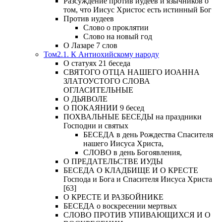
Разсуждение против иудеев и язычников о
том, что Иисус Христос есть истинный Бог
Против иудеев
Слово о проклятии
Слово на новый год
О Лазаре 7 слов
Том2.1. К Антиохийскому народу
О статуях 21 беседа
СВЯТОГО ОТЦА НАШЕГО ИОАННА
ЗЛАТОУСТОГО СЛОВА
ОГЛАСИТЕЛЬНЫЕ
О ДЬЯВОЛЕ
О ПОКАЯНИИ 9 бесед
ПОХВАЛЬНЫЕ БЕСЕДЫ на праздники
Господни и святых
БЕСЕДА в день Рождества Спасителя
нашего Иисуса Христа,
СЛОВО в день Богоявления,
О ПРЕДАТЕЛЬСТВЕ ИУДЫ
БЕСЕДА О КЛАДБИЩЕ И О КРЕСТЕ
Господа и Бога и Спасителя Иисуса Христа
[63]
О КРЕСТЕ И РАЗБОЙНИКЕ
БЕСЕДА о воскресении мертвых
СЛОВО ПРОТИВ УПИВАЮЩИХСЯ И О