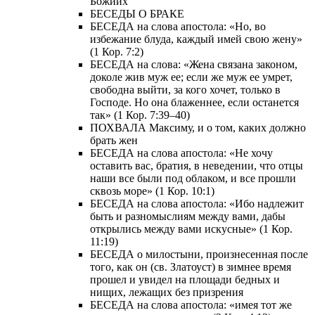
Божиих
БЕСЕДЫ О БРАКЕ
БЕСЕДА на слова апостола: «Но, во
избежание блуда, каждый имей свою жену»
(1 Кор. 7:2)
БЕСЕДА на слова: «Жена связана законом,
доколе жив муж ее; если же муж ее умрет,
свободна выйти, за кого хочет, только в
Господе. Но она блаженнее, если останется
так» (1 Кор. 7:39–40)
ПОХВАЛА Максиму, и о том, каких должно
брать жен
БЕСЕДА на слова апостола: «Не хочу
оставить вас, братия, в неведении, что отцы
наши все были под облаком, и все прошли
сквозь море» (1 Кор. 10:1)
БЕСЕДА на слова апостола: «Ибо надлежит
быть и разномыслиям между вами, дабы
открылись между вами искусные» (1 Кор.
11:19)
БЕСЕДА о милостыни, произнесенная после
того, как он (св. Златоуст) в зимнее время
прошел и увидел на площади бедных и
нищих, лежащих без призрения
БЕСЕДА на слова апостола: «имея тот же