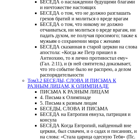
БЕСЕДА о наслаждении будущими благами
и ничтожестве настоящих
БЕСЕДА о том, что не должно разглашать
грехов братий и молиться о вреде врагам
БЕСЕДА о том, что никому не должно
отчаиваться, ни молиться о вреде врагам, ни
падать духом, не получая просимого; также к
мужьям о сохранении мира с женами
БЕСЕДА сказанная в старой церкви на слова
апостола: «Когда же Петр пришел в
Антиохию, то я лично противостал ему»
(Гал. 2:11), и (в ней святитель) доказывает,
что это событие было не распрею, а делом
распорядительности
Том3.2 БЕСЕДЫ, СЛОВА И ПИСЬМА К
РАЗНЫМ ЛИЦАМ, К ОЛИМПИАДЕ
ПИСЬМА К РАЗНЫМ ЛИЦАМ
4. Письма к Олимпиаде
5. Письма к разным лицам
БЕСЕДЫ, СЛОВА И ПИСЬМА
БЕСЕДА на Евтропия евнуха, патриция и
консула
БЕСЕДА Когда Евтропий, найденный вне
церкви, был схвачен, и о садах и писаниях, и
на слова: «Стала царица одесную Тебя» (Пс.