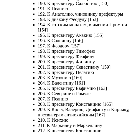
190. К пресвитеру Салюстию [150]
191. К Пеанию
192. К Анатолию, чиновнику префектуры
193. К диакону Феодулу [153]
194. К готским монахам, в имении Промота
[154]
195. К пресвитеру Акакию [155]
196. К Салвиону [156]
197. К Феодору [157]
198. К пресвитеру Тимофею
199. К пресвитеру Феофилу
200. К пресвитеру Филиппу
201. К пресвитеру Севастиану [159]
202. К пресвитеру Пелагию
203. К Музонию [160]
204. К Валентину [161]
205. К пресвитеру Евфимию [163]
206. К Северине и Ромуле
207. К Пеанию
208. К пресвитеру Констанцию [165]
209. К Касту, Валерию, Диофанту и Кириаку,
пресвитерам антиохийским [167]
210. К Исихию
211. К Маркиану и Маркеллину
212. К пресвитеру Констанцию