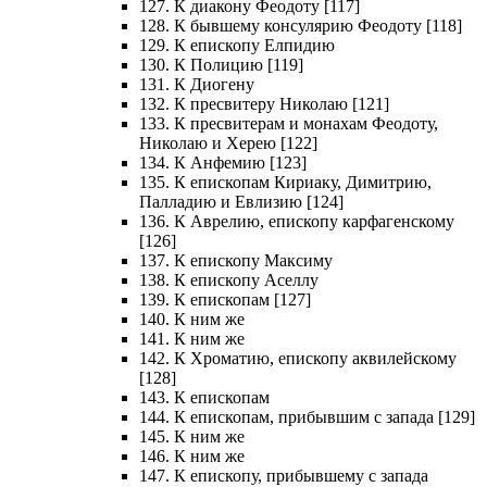
127. К диакону Феодоту [117]
128. К бывшему консулярию Феодоту [118]
129. К епископу Елпидию
130. К Полицию [119]
131. К Диогену
132. К пресвитеру Николаю [121]
133. К пресвитерам и монахам Феодоту,
Николаю и Херею [122]
134. К Анфемию [123]
135. К епископам Кириаку, Димитрию,
Палладию и Евлизию [124]
136. К Аврелию, епископу карфагенскому
[126]
137. К епископу Максиму
138. К епископу Аселлу
139. К епископам [127]
140. К ним же
141. К ним же
142. К Хроматию, епископу аквилейскому
[128]
143. К епископам
144. К епископам, прибывшим с запада [129]
145. К ним же
146. К ним же
147. К епископу, прибывшему с запада