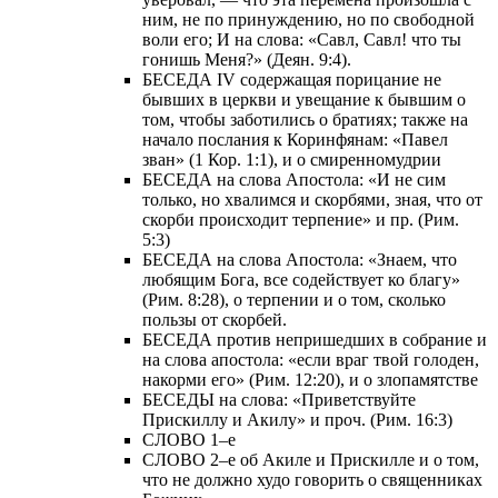
ним, не по принуждению, но по свободной
воли его; И на слова: «Савл, Савл! что ты
гонишь Меня?» (Деян. 9:4).
БЕСЕДА IV содержащая порицание не
бывших в церкви и увещание к бывшим о
том, чтобы заботились о братиях; также на
начало послания к Коринфянам: «Павел
зван» (1 Кор. 1:1), и о смиренномудрии
БЕСЕДА на слова Апостола: «И не сим
только, но хвалимся и скорбями, зная, что от
скорби происходит терпение» и пр. (Рим.
5:3)
БЕСЕДА на слова Апостола: «Знаем, что
любящим Бога, все содействует ко благу»
(Рим. 8:28), о терпении и о том, сколько
пользы от скорбей.
БЕСЕДА против непришедших в собрание и
на слова апостола: «если враг твой голоден,
накорми его» (Рим. 12:20), и о злопамятстве
БЕСЕДЫ на слова: «Приветствуйте
Прискиллу и Акилу» и проч. (Рим. 16:3)
СЛОВО 1–е
СЛОВО 2–е об Акиле и Прискилле и о том,
что не должно худо говорить о священниках