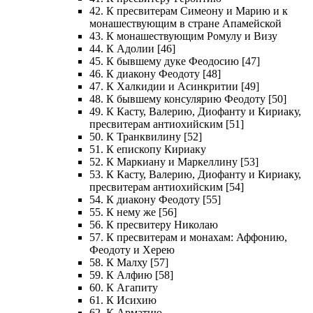
42. К пресвитерам Симеону и Марию и к
монашествующим в стране Апамейской
43. К монашествующим Ромулу и Визу
44. К Адолии [46]
45. К бывшему дуке Феодосию [47]
46. К диакону Феодоту [48]
47. К Халкидии и Асинкритии [49]
48. К бывшему консулярию Феодоту [50]
49. К Касту, Валерию, Диофанту и Кириаку,
пресвитерам антиохийским [51]
50. К Транквилину [52]
51. К епископу Кириаку
52. К Маркиану и Маркеллину [53]
53. К Касту, Валерию, Диофанту и Кириаку,
пресвитерам антиохийским [54]
54. К диакону Феодоту [55]
55. К нему же [56]
56. К пресвитеру Николаю
57. К пресвитерам и монахам: Аффонию,
Феодоту и Херею
58. К Малху [57]
59. К Алфию [58]
60. К Агапиту
61. К Исихию
62. К Арматию