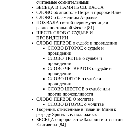
считаемые сомнительными
БЕСЕДА В ПАМЯТЬ СВ. ВАССА
СЛОВО об апостоле Петре и пророке Илие
СЛОВО о блаженном Аврааме
ПОХВАЛА святой первомученице и
равноапостольной Фекле [81]
ШЕСТЬ СЛОВ О СУДЬБЕ И
ПРОВИДЕНИИ
СЛОВО ПЕРВОЕ о судьбе и провидении
СЛОВО ВТОРОЕ о судьбе и
провидении
СЛОВО ТРЕТЬЕ о судьбе и
провидении
СЛОВО ЧЕТВЕРТОЕ о судьбе и
провидении
СЛОВО ПЯТОЕ о судьбе и
провидении
СЛОВО ШЕСТОЕ о судьбе или
против прожорливости
СЛОВО ПЕРВОЕ О молитве
СЛОВО ВТОРОЕ о молитве
Творения, отнесенные в издании Миня к
разряду Spuria, т. е. подложных
БЕСЕДА о пророчестве Захарии и о зачатии
Елисаветы [84]