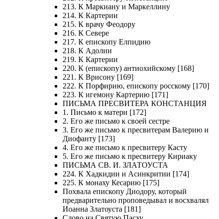
213. К Маркиану и Маркеллину
214. К Картерии
215. К врачу Феодору
216. К Севере
217. К епископу Елпидию
218. К Адолии
219. К Картерии
220. К (епископу) антиохийскому [168]
221. К Врисону [169]
222. К Порфирию, епископу росскому [170]
223. К игемону Картерию [171]
ПИСЬМА ПРЕСВИТЕРА КОНСТАНЦИЯ
1. Письмо к матери [172]
2. Его же письмо к своей сестре
3. Его же письмо к пресвитерам Валерию и
Диофанту [173]
4. Его же письмо к пресвитеру Касту
5. Его же письмо к пресвитеру Кириаку
ПИСЬМА СВ. И. ЗЛАТОУСТА
224. К Хадкидии и Асинкритии [174]
225. К монаху Кесарию [175]
Похвала епископу Диодору, который
предварительно проповедывал и восхвалял
Иоанна Златоуста [181]
Слово на Святую Пасху