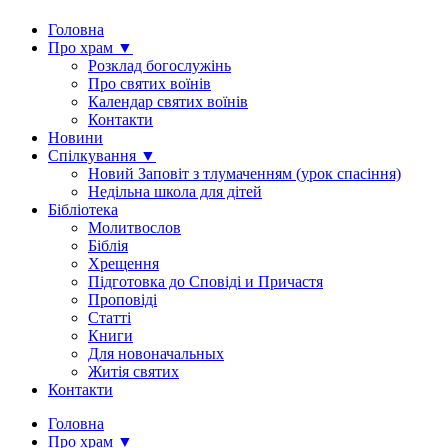
Головна
Про храм ▼
Розклад богослужінь
Про святих воїнів
Календар святих воїнів
Контакти
Новини
Спілкування ▼
Новий Заповіт з тлумаченням (урок спасіння)
Недільна школа для дітей
Бібліотека
Молитвослов
Біблія
Хрещення
Підготовка до Сповіді и Причастя
Проповіді
Статті
Книги
Для новоначальных
Житія святих
Контакти
Головна
Про храм ▼