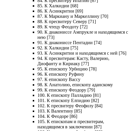
84. К пресвитеру Ипатию [67]
85. К Халкидии [68]
86. К Асинкритии [69]
87. К Маркиану и Маркеллину [70]
88. К пресвитеру Северу [71]
89. К чтецу Феодоту [72]
90. К диакониссе Ампрукле и находящимся с
нею [73]
91. К диакониссе Пентадии [74]
92. К Халкидии [75]
93. К Асинкритии и находящимся с ней [76]
94. К пресвитерам: Касту, Валерию,
Диофанту и Кириаку [77]
95. К епископу Урбицию [78]
96. К епископу Руфину
97. К епископу Вассу
98. К Анатолию, епископу аданскому
99. К епископу Феодору [79]
100. К епископу Палладию [81]
101. К епископу Елпидию [82]
102. К пресвитеру Феофилу [84]
103. К Валентину [85]
104. К Феодоре [86]
105. К епископам и пресвитерам,
находящимся в заключении [87]