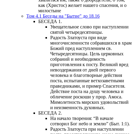
как (Христос) желает нашего спасения, и о
милостыне
Том 4.1 Беседы на "Бытие" до 18.16
БЕСЕДА 1.
Увещательное слово при наступлении
святой четыредесятницы.
Радость Златоуста при виде
многочисленности собравшихся в храм
Божий пред наступлением св.
Четыредесятницы. Цель церковных
собраний и необходимость
приготовления к посту. Великий вред
невоздержания от дней первого
человека и благотворные действия
поста, испытанные ветхозаветными
праведниками, и пример Спасителя.
Действие поста на душу человека и
обличение роскоши у прор. Амоса.
Мимолетность мирских удовольствий
и неизменность духовных.
БЕСЕДА 2.
На начало творения: “В начале
сотворил Бог небо и землю” (Быт. 1:1).
Радость Златоуста при наступлении