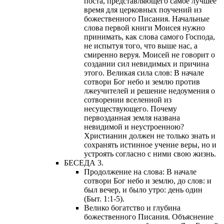
поста, представляющего самое лучшее
время для церковных поучений из
божественного Писания. Начальные
слова первой книги Моисея нужно
принимать, как слова самого Господа,
не испытуя того, что выше нас, а
смиренно веруя. Моисей не говорит о
создании сил невидимых и причина
этого. Великая сила слов: В начале
сотвори Бог небо и землю против
лжеучителей и решение недоумения о
сотворении вселенной из
несуществующего. Почему
первозданная земля названа
невидимой и неустроенною?
Христианин должен не только знать и
сохранять истинное учение веры, но и
устроять согласно с ними свою жизнь.
БЕСЕДА 3.
Продолжение на слова: В начале
сотвори Бог небо и землю, до слов: и
был вечер, и было утро: день один
(Быт. 1:1-5).
Велико богатство и глубина
божественного Писания. Объяснение