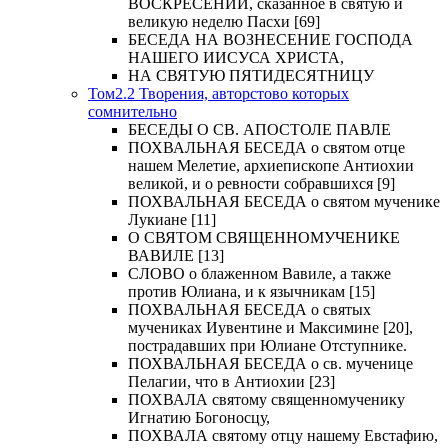
ВОСКРЕСЕНИИ, сказанное в святую и
великую неделю Пасхи [69]
БЕСЕДА НА ВОЗНЕСЕНИЕ ГОСПОДА
НАШЕГО ИИСУСА ХРИСТА,
НА СВЯТУЮ ПЯТИДЕСЯТНИЦУ
Том2.2 Творения, авторстово которых
сомнительно
БЕСЕДЫ О СВ. АПОСТОЛЕ ПАВЛЕ
ПОХВАЛЬНАЯ БЕСЕДА о святом отце
нашем Мелетие, архиепископе Антиохии
великой, и о ревности собравшихся [9]
ПОХВАЛЬНАЯ БЕСЕДА о святом мученике
Лукиане [11]
О СВЯТОМ СВЯЩЕННОМУЧЕНИКЕ
ВАВИЛЕ [13]
СЛОВО о блаженном Вавиле, а также
против Юлиана, и к язычникам [15]
ПОХВАЛЬНАЯ БЕСЕДА о святых
мучениках Иувентине и Максимине [20],
пострадавших при Юлиане Отступнике.
ПОХВАЛЬНАЯ БЕСЕДА о св. мученице
Пелагии, что в Антиохии [23]
ПОХВАЛА святому священномученику
Игнатию Богоносцу,
ПОХВАЛА святому отцу нашему Евстафию,