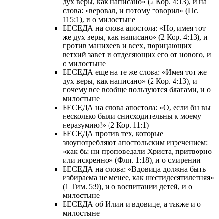
дух веры, как написано» (2 Кор. 4:13), и на
слова: «веровал, и потому говорил» (Пс.
115:1), и о милостыне
БЕСЕДА на слова апостола: «Но, имея тот
же дух веры, как написано» (2 Кор. 4:13), и
против манихеев и всех, порицающих
ветхий завет и отделяющих его от нового, и
о милостыне
БЕСЕДА еще на те же слова: «Имея тот же
дух веры, как написано» (2 Кор. 4:13), и
почему все вообще пользуются благами, и о
милостыне
БЕСЕДА на слова апостола: «О, если бы вы
несколько были снисходительны к моему
неразумию!» (2 Кор. 11:1)
БЕСЕДА против тех, которые
злоупотребляют апостольским изречением:
«как бы ни проповедали Христа, притворно
или искренно» (Флп. 1:18), и о смирении
БЕСЕДА на слова: «Вдовица должна быть
избираема не менее, как шестидесятилетняя»
(1 Тим. 5:9), и о воспитании детей, и о
милостыне
БЕСЕДА об Илии и вдовице, а также и о
милостыне