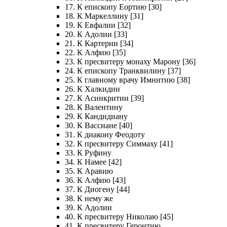
17. К епископу Еортию [30]
18. К Маркеллину [31]
19. К Евфалии [32]
20. К Адолии [33]
21. К Картерии [34]
22. К Алфию [35]
23. К пресвитеру монаху Марону [36]
24. К епископу Транквилину [37]
25. К главному врачу Имнитию [38]
26. К Халкидии
27. К Асинкритии [39]
28. К Валентину
29. К Кандидиану
30. К Вассиане [40]
31. К диакону Феодоту
32. К пресвитеру Симмаху [41]
33. К Руфину
34. К Намее [42]
35. К Аравию
36. К Алфию [43]
37. К Диогену [44]
38. К нему же
39. К Адолии
40. К пресвитеру Николаю [45]
41. К пресвитеру Геронтию