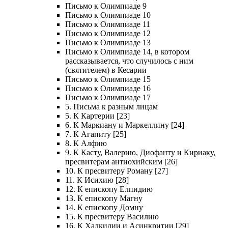
Письмо к Олимпиаде 9
Письмо к Олимпиаде 10
Письмо к Олимпиаде 11
Письмо к Олимпиаде 12
Письмо к Олимпиаде 13
Письмо к Олимпиаде 14, в котором
рассказывается, что случилось с ним
(святителем) в Кесарии
Письмо к Олимпиаде 15
Письмо к Олимпиаде 16
Письмо к Олимпиаде 17
5. Письма к разным лицам
5. К Картерии [23]
6. К Маркиану и Маркеллину [24]
7. К Агапиту [25]
8. К Алфию
9. К Касту, Валерию, Диофанту и Кириаку,
пресвитерам антиохийским [26]
10. К пресвитеру Роману [27]
11. К Исихию [28]
12. К епископу Елпидию
13. К епископу Магну
14. К епископу Домну
15. К пресвитеру Василию
16. К Халкидии и Асинкритии [29]