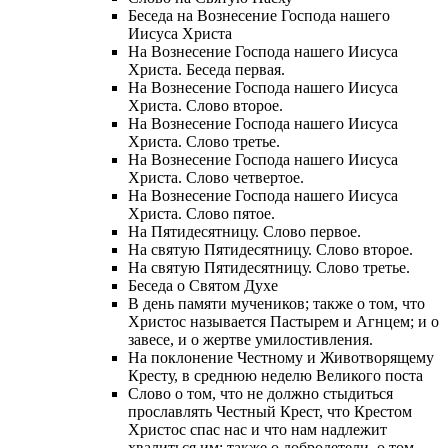
Беседа на Вознесение Господа нашего
Иисуса Христа
На Вознесение Господа нашего Иисуса
Христа. Беседа первая.
На Вознесение Господа нашего Иисуса
Христа. Слово второе.
На Вознесение Господа нашего Иисуса
Христа. Слово третье.
На Вознесение Господа нашего Иисуса
Христа. Слово четвертое.
На Вознесение Господа нашего Иисуса
Христа. Слово пятое.
На Пятидесятницу. Слово первое.
На святую Пятидесятницу. Слово второе.
На святую Пятидесятницу. Слово третье.
Беседа о Святом Духе
В день памяти мучеников; также о том, что
Христос называется Пастырем и Агнцем; и о
завесе, и о жертве умилостивления.
На поклонение Честному и Животворящему
Кресту, в среднюю неделю Великого поста
Слово о том, что не должно стыдиться
прославлять Честный Крест, что Крестом
Христос спас нас и что нам надлежит
хвалиться им; также о добродетели, о том,