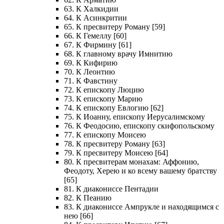
63. К Халкидии
64. К Асинкритии
65. К пресвитеру Роману [59]
66. К Гемеллу [60]
67. К Фирмину [61]
68. К главному врачу Имнитию
69. К Кифирию
70. К Леонтию
71. К Фавстину
72. К епископу Люцию
73. К епископу Марию
74. К епископу Евлогию [62]
75. К Иоанну, епископу Иерусалимскому
76. К Феодосию, епископу скифопольскому
77. К епископу Моисею
78. К пресвитеру Роману [63]
79. К пресвитеру Моисею [64]
80. К пресвитерам монахам: Аффонию,
Феодоту, Херею и ко всему вашему братству
[65]
81. К диакониссе Пентадии
82. К Пеанию
83. К диакониссе Ампрукле и находящимся с
нею [66]