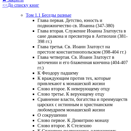
<<До списку книг
Том 1.1 Беседы разные
Глава первая. Детство, юность и
подвижничество св. Иоанна (347-380)
Глава вторая. Служение Иоанна Златоуста в
сане диакона и пресвитера в Антиохии (381-
398 гг.)
Глава третья. Св. Иоанн Златоуст на
престоле константинопольском (398-404 гг.)
Глава четвертая. Св. Иоанн Златоуст в
заточении и его блаженная кончина (404-407
гг.)
К Феодору падшему
К враждующим против тех, которые
привлекают к монашеской жизни
Слово второе. К неверующему отцу
Слово третье. К верующему отцу
Сравнение власти, богатства и преимуществ
царских с истинным и христианским
любомудрием монашеской жизни
О сокрушении
Слово первое. К Димитрию монаху
Слово второе. К Стелехию
К Стагирию подвижнику, одержимому