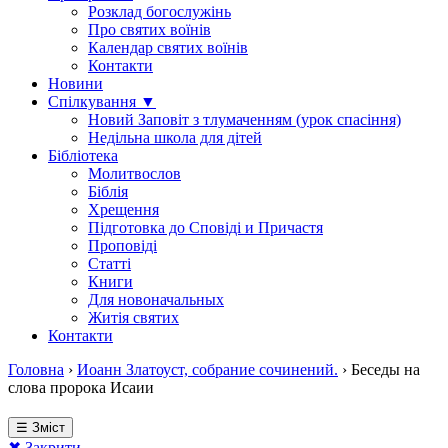
Розклад богослужінь
Про святих воїнів
Календар святих воїнів
Контакти
Новини
Спілкування ▼
Новий Заповіт з тлумаченням (урок спасіння)
Недільна школа для дітей
Бібліотека
Молитвослов
Біблія
Хрещення
Підготовка до Сповіді и Причастя
Проповіді
Статті
Книги
Для новоначальных
Житія святих
Контакти
Головна
›
Иоанн Златоуст, собрание сочинений.
›
Беседы на
слова пророка Исаии
☰ Зміст
✖ Закрити