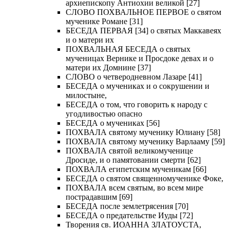
архиепископу Антиохии великой [27]
СЛОВО ПОХВАЛЬНОЕ ПЕРВОЕ о святом
мученике Романе [31]
БЕСЕДА ПЕРВАЯ [34] о святых Маккавеях
и о матери их
ПОХВАЛЬНАЯ БЕСЕДА о святых
мученицах Вернике и Просдоке девах и о
матери их Домнине [37]
СЛОВО о четверодневном Лазаре [41]
БЕСЕДА о мучениках и о сокрушении и
милостыне,
БЕСЕДА о том, что говорить к народу с
угодливостью опасно
БЕСЕДА о мучениках [56]
ПОХВАЛА святому мученику Юлиану [58]
ПОХВАЛА святому мученику Варлааму [59]
ПОХВАЛА святой великомученице
Дросиде, и о памятовании смерти [62]
ПОХВАЛА египетским мученикам [66]
БЕСЕДА о святом священномученике Фоке,
ПОХВАЛА всем святым, во всем мире
пострадавшим [69]
БЕСЕДА после землетрясения [70]
БЕСЕДА о предательстве Иуды [72]
Творения св. ИОАННА ЗЛАТОУСТА,