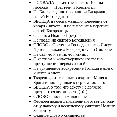
ПОХВАЛА на зачатие святого Иоанна
пророка — Предтечи и Крестителя
На Благовещение преславной Владычицы
нашей Богородицы
БЕСЕДА на слова: «вышло повеление от
кесаря Августа» и на внесение в перепись
святой Богородицы
О святом Иоанне Предтече
На праздник святого Богоявления
СЛОВО о Сретении Господа нашего Иисуса
Христа, а также о Богородице, и о Симеоне
На святую и великую пятницу
О честном и животворящем кресте и о
преступлении первых людей
На тридневное воскресение Господа нашего
Иисуса Христа
Творения, отнесенные в издании Миня к
Spuria и помещенные в первом томе его
БЕСЕДА о том, что аскету не должно
предаваться шутливости [101]
СЛОВО о посте и милостыне
Феодора падшего письменный ответ святому
отцу нашему и вселенскому учителю Иоанну
Златоусту
Седьмое слово о священстве