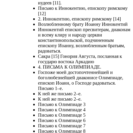
иудеев [11].
Письмо к Иннокентию, епископу римскому
[12]
2. Иннокентию, епископу римскому [14]
Возлюбленному брату Иоанну Иннокентий
Иннокентий епископ пресвитерам, диаконам
и всему клиру и народу церкви
константинопольской, подчиненным
епископу Иоанну, возлюбленным братьям,
радоваться.
Сакра [15] Гонория Августа, посланная к
государю востока Аркадию
4. ПИСЬМА К ОЛИМПИАДЕ.
Госпоже моей достопочтеннейшей и
боголюбезнейшей диаконисе Олимпиаде,
епископ Иоанн, о Господе радоваться.
Письмо 1–е.
К ней же письмо 2–е.
К ней же письмо 2–е.
Письмо к Олимпиаде 3
Письмо к Олимпиаде 4
Письмо к Олимпиаде 5
Письмо к Олимпиаде 6
Письмо к Олимпиаде 7
Письмо к Олимпиаде 8