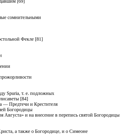
давшим [69]
мые сомнительными
тольной Фекле [81]
и
дении
прожорливости
у Spuria, т. е. подложных
лисаветы [84]
а — Предтечи и Крестителя
шей Богородицы
я Августа» и на внесение в перепись святой Богородицы
иста, а также о Богородице, и о Симеоне