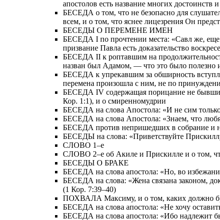
апостолов есть название многих достоинств 
БЕСЕДА о том, что не безопасно для слушател
всем, и о том, что яснее лицезрения Он пред
БЕСЕДЫ О ПЕРЕМЕНЕ ИМЕН
БЕСЕДА I по прочтении места: «Савл же, еще д
призвание Павла есть доказательство воскрес
БЕСЕДА II к роптавшим на продолжительность
назван был Адамом, — что это было полезно 
БЕСЕДА к упрекавшим за обширность вступлени
перемена произошла с ним, не по принуждению
БЕСЕДА IV содержащая порицание не бывших в
Кор. 1:1), и о смиренномудрии
БЕСЕДА на слова Апостола: «И не сим только, 
БЕСЕДА на слова Апостола: «Знаем, что любящи
БЕСЕДА против непришедших в собрание и на с
БЕСЕДЫ на слова: «Приветствуйте Прискиллу 
СЛОВО 1–е
СЛОВО 2–е об Акиле и Прискилле и о том, ч
БЕСЕДЫ О БРАКЕ
БЕСЕДА на слова апостола: «Но, во избежание
БЕСЕДА на слова: «Жена связана законом, доко
(1 Кор. 7:39–40)
ПОХВАЛА Максиму, и о том, каких должно б
БЕСЕДА на слова апостола: «Не хочу оставить 
БЕСЕДА на слова апостола: «Ибо надлежит бы