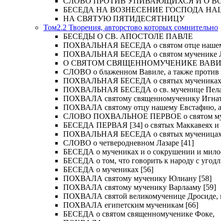
СЛОВО ПРОТИВ УПИВАЮЩИХСЯ И О ВОСКРЕС
БЕСЕДА НА ВОЗНЕСЕНИЕ ГОСПОДА НА
НА СВЯТУЮ ПЯТИДЕСЯТНИЦУ
Том2.2 Творения, авторстово которых сомнительно
БЕСЕДЫ О СВ. АПОСТОЛЕ ПАВЛЕ
ПОХВАЛЬНАЯ БЕСЕДА о святом отце нашем Ме
ПОХВАЛЬНАЯ БЕСЕДА о святом мученике Лу
О СВЯТОМ СВЯЩЕННОМУЧЕНИКЕ ВАВИЛ
СЛОВО о блаженном Вавиле, а также против 
ПОХВАЛЬНАЯ БЕСЕДА о святых мучениках Иу
ПОХВАЛЬНАЯ БЕСЕДА о св. мученице Пелаги
ПОХВАЛА святому священномученику Игнат
ПОХВАЛА святому отцу нашему Евстафию, ар
СЛОВО ПОХВАЛЬНОЕ ПЕРВОЕ о святом муче
БЕСЕДА ПЕРВАЯ [34] о святых Маккавеях и 
ПОХВАЛЬНАЯ БЕСЕДА о святых мученицах Ве
СЛОВО о четверодневном Лазаре [41]
БЕСЕДА о мучениках и о сокрушении и мило
БЕСЕДА о том, что говорить к народу с угод
БЕСЕДА о мучениках [56]
ПОХВАЛА святому мученику Юлиану [58]
ПОХВАЛА святому мученику Варлааму [59]
ПОХВАЛА святой великомученице Дросиде, и 
ПОХВАЛА египетским мученикам [66]
БЕСЕДА о святом священномученике Фоке,