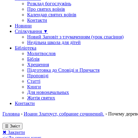
Розклад богослужінь
Про святих воїнів
Календар святих воїнів
Контакти
Новини
Спілкування ▼
Новий Заповіт з тлумаченням (урок спасіння)
Недільна школа для дітей
Бібліотека
Молитвослов
Біблія
Хрещення
Підготовка до Сповіді и Причастя
Проповіді
Статті
Книги
Для новоначальных
Житія святих
Контакти
Головна
›
Иоанн Златоуст, собрание сочинений.
›
Почему дерево
☰ Зміст
✖ Закрити
<<До списку книг