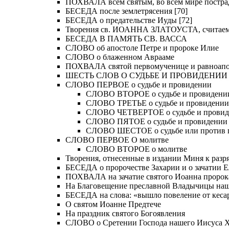
ПОХВАЛА всем святым, во всем мире постра
БЕСЕДА после землетрясения [70]
БЕСЕДА о предательстве Иуды [72]
Творения св. ИОАННА ЗЛАТОУСТА, считае
БЕСЕДА В ПАМЯТЬ СВ. ВАССА
СЛОВО об апостоле Петре и пророке Илие
СЛОВО о блаженном Аврааме
ПОХВАЛА святой первомученице и равноапос
ШЕСТЬ СЛОВ О СУДЬБЕ И ПРОВИДЕНИИ
СЛОВО ПЕРВОЕ о судьбе и провидении
СЛОВО ВТОРОЕ о судьбе и провидени
СЛОВО ТРЕТЬЕ о судьбе и провидении
СЛОВО ЧЕТВЕРТОЕ о судьбе и прови
СЛОВО ПЯТОЕ о судьбе и провидении
СЛОВО ШЕСТОЕ о судьбе или против 
СЛОВО ПЕРВОЕ О молитве
СЛОВО ВТОРОЕ о молитве
Творения, отнесенные в издании Миня к разряд
БЕСЕДА о пророчестве Захарии и о зачатии Е
ПОХВАЛА на зачатие святого Иоанна пророк
На Благовещение преславной Владычицы на
БЕСЕДА на слова: «вышло повеление от кесар
О святом Иоанне Предтече
На праздник святого Богоявления
СЛОВО о Сретении Господа нашего Иисуса Хр