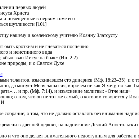
уплении первых людей
Иисуса Христа
ia и помещенные в первом томе его
ться шутливости [101]
отцу нашему и вселенскому учителю Иоанну Златоусту
т быть кротким и не гневаться поспешно
ного и неистинного вида
 «был зван Иисус на брак» (Ин. 2:2)
е природы, и о Святом Духе
ия
и талантов, взыскивавшем сто динариев (Мф. 18:23–35), и о том
 да минует Меня чаша сия; впрочем не как Я хочу, но как Ты» 
»… и пр. (Мф. 7:14), и изъяснение молитвы: «Отче наш»
лю; о том, что он не тот же самый, о котором говорится у Иоа
ИЙ
е собрание; о том, что не должно оставлять без внимания надп
ремени в древней церкви, на надписание Деяний Апостольских, и
о и что оно делает внимательного недоступным для рабства и с