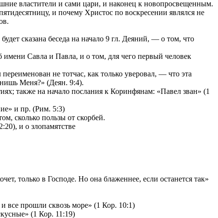
ешние властители и сами цари, и наконец к новопросвещенным.
 пятидесятницу, и почему Христос по воскресении являлся не
ов.
удет сказана беседа на начало 9 гл. Деяний, — о том, что
имени Савла и Павла, и о том, для чего первый человек
переименован не тотчас, как только уверовал, — что эта
нишь Меня?» (Деян. 9:4).
ях; также на начало послания к Коринфянам: «Павел зван» (1
е» и пр. (Рим. 5:3)
том, сколько пользы от скорбей.
:20), и о злопамятстве
чет, только в Господе. Но она блаженнее, если останется так»
и все прошли сквозь море» (1 Кор. 10:1)
усные» (1 Кор. 11:19)