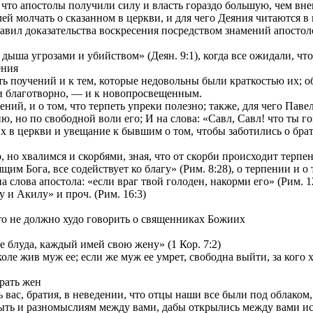
и что апостолы получили силу и власть гораздо большую, чем вн
ей молчать о сказанном в церкви, и для чего Деяния читаются в
ставил доказательства воскресения посредством знамений апостол
ыша угрозами и убийством» (Деян. 9:1), когда все ожидали, что б
ения
 поучений и к тем, которые недовольны были краткостью их; об 
и благотворно, — и к новопросвещенным.
й, и о том, что терпеть упреки полезно; также, для чего Павел 
, но по свободной воли его; И на слова: «Савл, Савл! что ты го
 церкви и увещание к бывшим о том, чтобы заботились о брати
но хвалимся и скорбями, зная, что от скорби происходит терпени
м Бога, все содействует ко благу» (Рим. 8:28), о терпении и о 
лова апостола: «если враг твой голоден, накорми его» (Рим. 12
и Акилу» и проч. (Рим. 16:3)
то не должно худо говорить о священниках Божиих
 блуда, каждый имей свою жену» (1 Кор. 7:2)
ле жив муж ее; если же муж ее умрет, свободна выйти, за кого хо
рать жен
вас, братия, в неведении, что отцы наши все были под облаком, 
ть и разномыслиям между вами, дабы открылись между вами иск