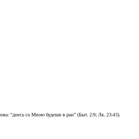
ова: “днесь со Мною будеши в раи” (Быт. 2:9; Лк. 23:43).