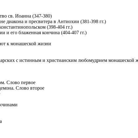
тво св. Иоанна (347-380)
не диакона и пресвитера в Антиохии (381-398 гг.)
 константинопольском (398-404 гг.)
ии и его блаженная кончина (404-407 гг.)
ают к монашеской жизни
 царских с истинным и христианским любомудрием монашеской 
м. Слово первое
демона. Слово второе
е
ужчинами
а