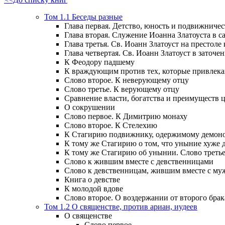
Том 1.1 Беседы разные
Глава первая. Детство, юность и подвижничес
Глава вторая. Служение Иоанна Златоуста в са
Глава третья. Св. Иоанн Златоуст на престоле
Глава четвертая. Св. Иоанн Златоуст в заточен
К Феодору падшему
К враждующим против тех, которые привлек
Слово второе. К неверующему отцу
Слово третье. К верующему отцу
Сравнение власти, богатства и преимуществ
О сокрушении
Слово первое. К Димитрию монаху
Слово второе. К Стелехию
К Стагирию подвижнику, одержимому демоно
К тому же Стагирию о том, что уныние хуже 
К тому же Стагирию об унынии. Слово треть
Слово к жившим вместе с девственницами
Слово к девственницам, жившим вместе с м
Книга о девстве
К молодой вдове
Слово второе. О воздержании от второго брак
Том 1.2 О священстве, против ариан, иудеев
О священстве
Слово первое