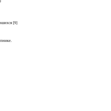
]
шихся [9]
пнике.