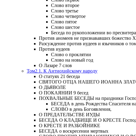
Слово второе
Слово третье
Слово четвертое
Слово пятое
Слово шестое
Беседа по рукоположении во пресвитера
Против аномеев не признававших божество Х
Разсуждение против иудеев и язычников о то
Против иудеев
Слово о проклятии
Слово на новый год
О Лазаре 7 слов
Том2.1. К Антиохийскому народу
О статуях 21 беседа
СВЯТОГО ОТЦА НАШЕГО ИОАННА ЗЛА
О ДЬЯВОЛЕ
О ПОКАЯНИИ 9 бесед
ПОХВАЛЬНЫЕ БЕСЕДЫ на праздники Господ
БЕСЕДА в день Рождества Спасителя н
СЛОВО в день Богоявления,
О ПРЕДАТЕЛЬСТВЕ ИУДЫ
БЕСЕДА О КЛАДБИЩЕ И О КРЕСТЕ Господа и 
О КРЕСТЕ И РАЗБОЙНИКЕ
БЕСЕДА о воскресении мертвых