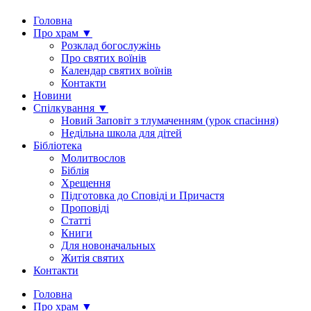
Головна
Про храм ▼
Розклад богослужінь
Про святих воїнів
Календар святих воїнів
Контакти
Новини
Спілкування ▼
Новий Заповіт з тлумаченням (урок спасіння)
Недільна школа для дітей
Бібліотека
Молитвослов
Біблія
Хрещення
Підготовка до Сповіді и Причастя
Проповіді
Статті
Книги
Для новоначальных
Житія святих
Контакти
Головна
Про храм ▼