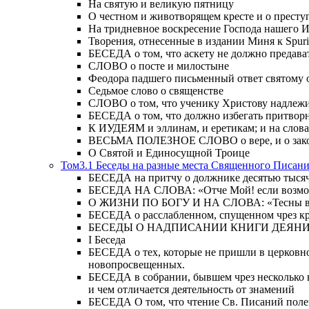
На святую и великую пятницу
О честном и животворящем кресте и о прест
На тридневное воскресение Господа нашего 
Творения, отнесенные в издании Миня к Spur
БЕСЕДА о том, что аскету не должно предава
СЛОВО о посте и милостыне
Феодора падшего письменный ответ святому 
Седьмое слово о священстве
СЛОВО о том, что ученику Христову надлежи
БЕСЕДА о том, что должно избегать притвор
К ИУДЕЯМ и эллинам, и еретикам; и на слова;
ВЕСЬМА ПОЛЕЗНОЕ СЛОВО о вере, и о закон
О Святой и Единосущной Троице
Том3.1 Беседы на разные места Священного Писан
БЕСЕДА на притчу о должнике десятью тысячам
БЕСЕДА НА СЛОВА: «Отче Мой! если возможно,
О ЖИЗНИ ПО БОГУ И НА СЛОВА: «Тесны врата
БЕСЕДА о расслабленном, спущенном чрез кров
БЕСЕДЫ О НАДПИСАНИИ КНИГИ ДЕЯН
Ι Беседа
БЕСЕДА о тех, которые не пришли в церковно
новопросвещенных.
БЕСЕДА в собрании, бывшем чрез несколько в
и чем отличается деятельность от знамений
БЕСЕДА О том, что чтение Св. Писаний полезн