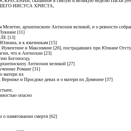
ЕНИИ, сказанное в святую и великую неделю Пасхи [69
ШЕГО ИИСУСА ХРИСТА,
летие, архиепископе Антиохии великой, и о ревности собрав
киане [11]
Е [13]
Юлиана, и к язычникам [15]
вентине и Максимине [20], пострадавших при Юлиане Отсту
и, что в Антиохии [23]
ию Богоносцу,
хиепископу Антиохии великой [27]
нике Романе [31]
о матери их
рнике и Просдоке девах и о матери их Домнине [37]
стыне,
ливостью опасно
о памятовании смерти [62]