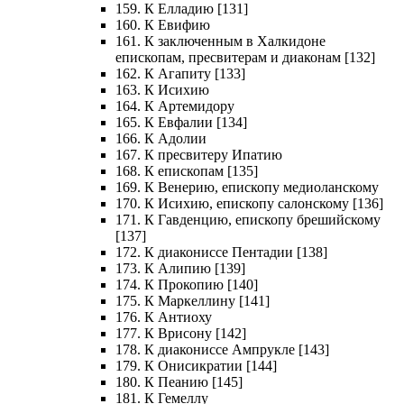
159. К Елладию [131]
160. К Евифию
161. К заключенным в Халкидоне
епископам, пресвитерам и диаконам [132]
162. К Агапиту [133]
163. К Исихию
164. К Артемидору
165. К Евфалии [134]
166. К Адолии
167. К пресвитеру Ипатию
168. К епископам [135]
169. К Венерию, епископу медиоланскому
170. К Исихию, епископу салонскому [136]
171. К Гавденцию, епископу брешийскому
[137]
172. К диакониссе Пентадии [138]
173. К Алипию [139]
174. К Прокопию [140]
175. К Маркеллину [141]
176. К Антиоху
177. К Врисону [142]
178. К диакониссе Ампрукле [143]
179. К Онисикратии [144]
180. К Пеанию [145]
181. К Гемеллу