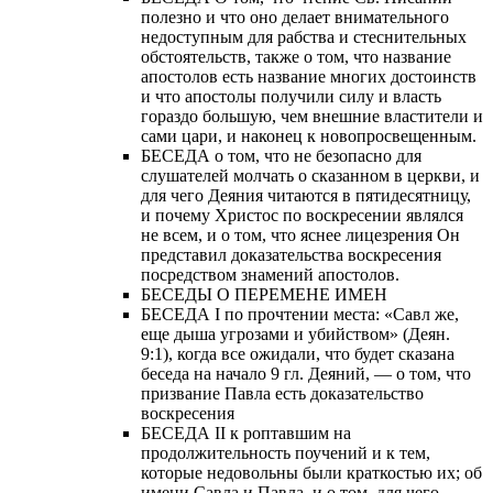
полезно и что оно делает внимательного
недоступным для рабства и стеснительных
обстоятельств, также о том, что название
апостолов есть название многих достоинств
и что апостолы получили силу и власть
гораздо большую, чем внешние властители и
сами цари, и наконец к новопросвещенным.
БЕСЕДА о том, что не безопасно для
слушателей молчать о сказанном в церкви, и
для чего Деяния читаются в пятидесятницу,
и почему Христос по воскресении являлся
не всем, и о том, что яснее лицезрения Он
представил доказательства воскресения
посредством знамений апостолов.
БЕСЕДЫ О ПЕРЕМЕНЕ ИМЕН
БЕСЕДА I по прочтении места: «Савл же,
еще дыша угрозами и убийством» (Деян.
9:1), когда все ожидали, что будет сказана
беседа на начало 9 гл. Деяний, — о том, что
призвание Павла есть доказательство
воскресения
БЕСЕДА II к роптавшим на
продолжительность поучений и к тем,
которые недовольны были краткостью их; об
имени Савла и Павла, и о том, для чего