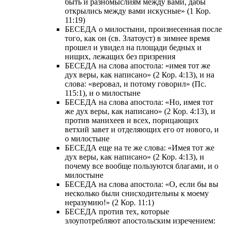
быть и разномыслиям между вами, дабы
открылись между вами искусные» (1 Кор.
11:19)
БЕСЕДА о милостыни, произнесенная после
того, как он (св. Златоуст) в зимнее время
прошел и увидел на площади бедных и
нищих, лежащих без призрения
БЕСЕДА на слова апостола: «имея тот же
дух веры, как написано» (2 Кор. 4:13), и на
слова: «веровал, и потому говорил» (Пс.
115:1), и о милостыне
БЕСЕДА на слова апостола: «Но, имея тот
же дух веры, как написано» (2 Кор. 4:13), и
против манихеев и всех, порицающих
ветхий завет и отделяющих его от нового, и
о милостыне
БЕСЕДА еще на те же слова: «Имея тот же
дух веры, как написано» (2 Кор. 4:13), и
почему все вообще пользуются благами, и о
милостыне
БЕСЕДА на слова апостола: «О, если бы вы
несколько были снисходительны к моему
неразумию!» (2 Кор. 11:1)
БЕСЕДА против тех, которые
злоупотребляют апостольским изречением: