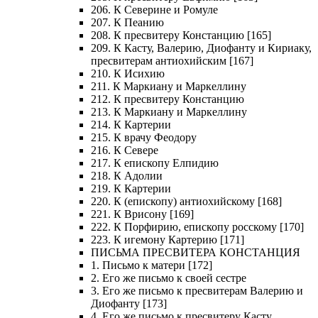
206. К Северине и Ромуле
207. К Пеанию
208. К пресвитеру Констанцию [165]
209. К Касту, Валерию, Диофанту и Кириаку,
пресвитерам антиохийским [167]
210. К Исихию
211. К Маркиану и Маркеллину
212. К пресвитеру Констанцию
213. К Маркиану и Маркеллину
214. К Картерии
215. К врачу Феодору
216. К Севере
217. К епископу Елпидию
218. К Адолии
219. К Картерии
220. К (епископу) антиохийскому [168]
221. К Врисону [169]
222. К Порфирию, епископу росскому [170]
223. К игемону Картерию [171]
ПИСЬМА ПРЕСВИТЕРА КОНСТАНЦИЯ
1. Письмо к матери [172]
2. Его же письмо к своей сестре
3. Его же письмо к пресвитерам Валерию и
Диофанту [173]
4. Его же письмо к пресвитеру Касту