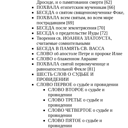
Дросиде, и о памятовании смерти [62]
ПОХВАЛА египетским мученикам [66]
БЕСЕДА о святом священномученике Фоке,
ПОХВАЛА всем святым, во всем мире
пострадавшим [69]
БЕСЕДА после землетрясения [70]
БЕСЕДА о предательстве Иуды [72]
Творения св. ИОАННА ЗЛАТОУСТА,
считаемые сомнительными
БЕСЕДА В ПАМЯТЬ СВ. ВАССА
СЛОВО об апостоле Петре и пророке Илие
СЛОВО о блаженном Аврааме
ПОХВАЛА святой первомученице и
равноапостольной Фекле [81]
ШЕСТЬ СЛОВ О СУДЬБЕ И
ПРОВИДЕНИИ
СЛОВО ПЕРВОЕ о судьбе и провидении
СЛОВО ВТОРОЕ о судьбе и
провидении
СЛОВО ТРЕТЬЕ о судьбе и
провидении
СЛОВО ЧЕТВЕРТОЕ о судьбе и
провидении
СЛОВО ПЯТОЕ о судьбе и
провидении