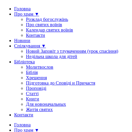
Головна
Про храм ▼
Розклад богослужінь
Про святих воїнів
Календар святих воїнів
Контакти
Новини
Спілкування ▼
Новий Заповіт з тлумаченням (урок спасіння)
Недільна школа для дітей
Бібліотека
Молитвослов
Біблія
Хрещення
Підготовка до Сповіді и Причастя
Проповіді
Статті
Книги
Для новоначальных
Житія святих
Контакти
Головна
Про храм ▼