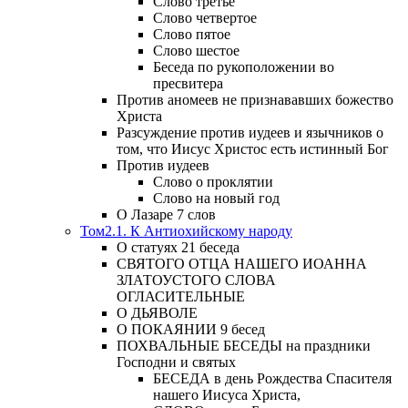
Слово третье
Слово четвертое
Слово пятое
Слово шестое
Беседа по рукоположении во
пресвитера
Против аномеев не признававших божество
Христа
Разсуждение против иудеев и язычников о
том, что Иисус Христос есть истинный Бог
Против иудеев
Слово о проклятии
Слово на новый год
О Лазаре 7 слов
Том2.1. К Антиохийскому народу
О статуях 21 беседа
СВЯТОГО ОТЦА НАШЕГО ИОАННА
ЗЛАТОУСТОГО СЛОВА
ОГЛАСИТЕЛЬНЫЕ
О ДЬЯВОЛЕ
О ПОКАЯНИИ 9 бесед
ПОХВАЛЬНЫЕ БЕСЕДЫ на праздники
Господни и святых
БЕСЕДА в день Рождества Спасителя
нашего Иисуса Христа,