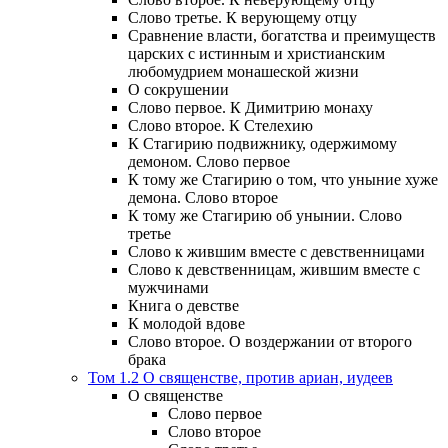
Слово третье. К верующему отцу
Сравнение власти, богатства и преимуществ
царских с истинным и христианским
любомудрием монашеской жизни
О сокрушении
Слово первое. К Димитрию монаху
Слово второе. К Стелехию
К Стагирию подвижнику, одержимому
демоном. Слово первое
К тому же Стагирию о том, что уныние хуже
демона. Слово второе
К тому же Стагирию об унынии. Слово
третье
Слово к жившим вместе с девственницами
Слово к девственницам, жившим вместе с
мужчинами
Книга о девстве
К молодой вдове
Слово второе. О воздержании от второго
брака
Том 1.2 О священстве, против ариан, иудеев
О священстве
Слово первое
Слово второе