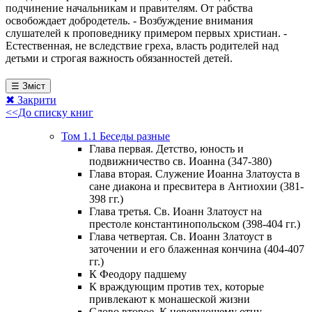
подчинение начальникам и правителям. От рабства
освобождает добродетель. - Возбуждение внимания
слушателей к проповеднику примером первых христиан. -
Естественная, не вследствие греха, власть родителей над
детьми и строгая важность обязанностей детей.
☰ Зміст
✖ Закрити
<<До списку книг
Том 1.1 Беседы разные
Глава первая. Детство, юность и
подвижничество св. Иоанна (347-380)
Глава вторая. Служение Иоанна Златоуста в
сане диакона и пресвитера в Антиохии (381-
398 гг.)
Глава третья. Св. Иоанн Златоуст на
престоле константинопольском (398-404 гг.)
Глава четвертая. Св. Иоанн Златоуст в
заточении и его блаженная кончина (404-407
гг.)
К Феодору падшему
К враждующим против тех, которые
привлекают к монашеской жизни
Слово второе. К неверующему отцу