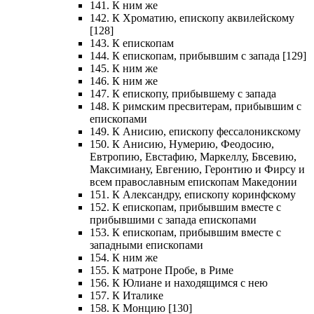
141. К ним же
142. К Хроматию, епископу аквилейскому
[128]
143. К епископам
144. К епископам, прибывшим с запада [129]
145. К ним же
146. К ним же
147. К епископу, прибывшему с запада
148. К римским пресвитерам, прибывшим с
епископами
149. К Анисию, епископу фессалоникскому
150. К Анисию, Нумерию, Феодосию,
Евтропию, Евстафию, Маркеллу, Бвсевию,
Максимиану, Евгению, Геронтию и Фирсу и
всем православным епископам Македонии
151. К Александру, епископу коринфскому
152. К епископам, прибывшим вместе с
прибывшими с запада епископами
153. К епископам, прибывшим вместе с
западными епископами
154. К ним же
155. К матроне Пробе, в Риме
156. К Юлиане и находящимся с нею
157. К Италике
158. К Монцию [130]