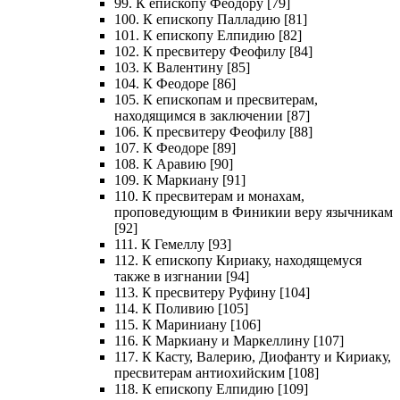
99. К епископу Феодору [79]
100. К епископу Палладию [81]
101. К епископу Елпидию [82]
102. К пресвитеру Феофилу [84]
103. К Валентину [85]
104. К Феодоре [86]
105. К епископам и пресвитерам,
находящимся в заключении [87]
106. К пресвитеру Феофилу [88]
107. К Феодоре [89]
108. К Аравию [90]
109. К Маркиану [91]
110. К пресвитерам и монахам,
проповедующим в Финикии веру язычникам
[92]
111. К Гемеллу [93]
112. К епископу Кириаку, находящемуся
также в изгнании [94]
113. К пресвитеру Руфину [104]
114. К Поливию [105]
115. К Мариниану [106]
116. К Маркиану и Маркеллину [107]
117. К Касту, Валерию, Диофанту и Кириаку,
пресвитерам антиохийским [108]
118. К епископу Елпидию [109]