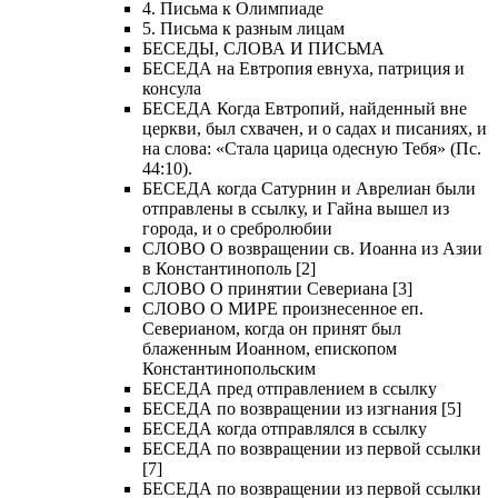
4. Письма к Олимпиаде
5. Письма к разным лицам
БЕСЕДЫ, СЛОВА И ПИСЬМА
БЕСЕДА на Евтропия евнуха, патриция и
консула
БЕСЕДА Когда Евтропий, найденный вне
церкви, был схвачен, и о садах и писаниях, и
на слова: «Стала царица одесную Тебя» (Пс.
44:10).
БЕСЕДА когда Сатурнин и Аврелиан были
отправлены в ссылку, и Гайна вышел из
города, и о сребролюбии
СЛОВО О возвращении св. Иоанна из Азии
в Константинополь [2]
СЛОВО О принятии Севериана [3]
СЛОВО О МИРЕ произнесенное еп.
Северианом, когда он принят был
блаженным Иоанном, епископом
Константинопольским
БЕСЕДА пред отправлением в ссылку
БЕСЕДА по возвращении из изгнания [5]
БЕСЕДА когда отправлялся в ссылку
БЕСЕДА по возвращении из первой ссылки
[7]
БЕСЕДА по возвращении из первой ссылки