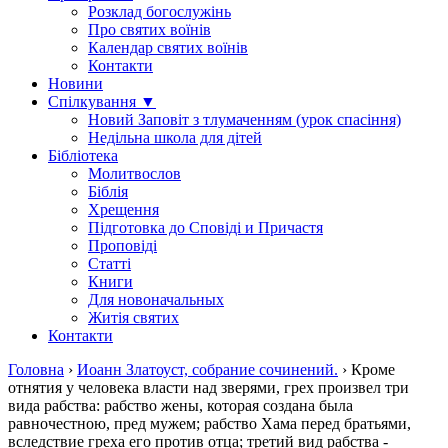
Розклад богослужінь
Про святих воїнів
Календар святих воїнів
Контакти
Новини
Спілкування ▼
Новий Заповіт з тлумаченням (урок спасіння)
Недільна школа для дітей
Бібліотека
Молитвослов
Біблія
Хрещення
Підготовка до Сповіді и Причастя
Проповіді
Статті
Книги
Для новоначальных
Житія святих
Контакти
Головна
›
Иоанн Златоуст, собрание сочинений.
›
Кроме
отнятия у человека власти над зверями, грех произвел три
вида рабства: рабство жены, которая создана была
равночестною, пред мужем; рабство Хама перед братьями,
вследствие греха его против отца; третий вид рабства -