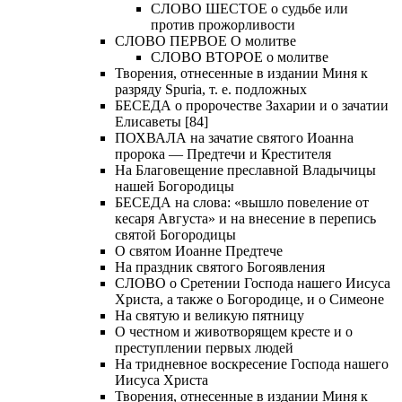
СЛОВО ШЕСТОЕ о судьбе или
против прожорливости
СЛОВО ПЕРВОЕ О молитве
СЛОВО ВТОРОЕ о молитве
Творения, отнесенные в издании Миня к
разряду Spuria, т. е. подложных
БЕСЕДА о пророчестве Захарии и о зачатии
Елисаветы [84]
ПОХВАЛА на зачатие святого Иоанна
пророка — Предтечи и Крестителя
На Благовещение преславной Владычицы
нашей Богородицы
БЕСЕДА на слова: «вышло повеление от
кесаря Августа» и на внесение в перепись
святой Богородицы
О святом Иоанне Предтече
На праздник святого Богоявления
СЛОВО о Сретении Господа нашего Иисуса
Христа, а также о Богородице, и о Симеоне
На святую и великую пятницу
О честном и животворящем кресте и о
преступлении первых людей
На тридневное воскресение Господа нашего
Иисуса Христа
Творения, отнесенные в издании Миня к