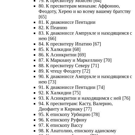
79. К пресвитеру Моисею [64]
80. К пресвитерам монахам: Аффонию,
Феодоту, Херею и ко всему вашему братству
[65]
81. К диакониссе Пентадии
82. К Пеанию
83. К диакониссе Ампрукле и находящимся с
нею [66]
84. К пресвитеру Ипатию [67]
85. К Халкидии [68]
86. К Асинкритии [69]
87. К Маркиану и Маркеллину [70]
88. К пресвитеру Северу [71]
89. К чтецу Феодоту [72]
90. К диакониссе Ампрукле и находящимся с
нею [73]
91. К диакониссе Пентадии [74]
92. К Халкидии [75]
93. К Асинкритии и находящимся с ней [76]
94. К пресвитерам: Касту, Валерию,
Диофанту и Кириаку [77]
95. К епископу Урбицию [78]
96. К епископу Руфину
97. К епископу Вассу
98. К Анатолию, епископу аданскому