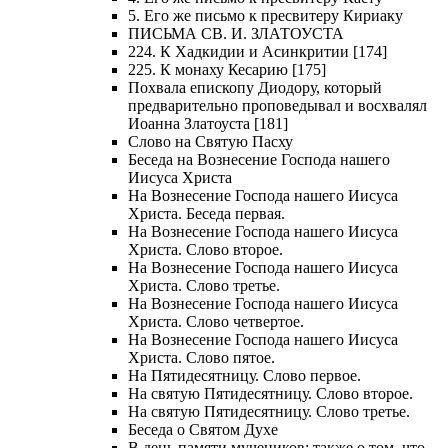
5. Его же письмо к пресвитеру Кириаку
ПИСЬМА СВ. И. ЗЛАТОУСТА
224. К Хадкидии и Асинкритии [174]
225. К монаху Кесарию [175]
Похвала епископу Диодору, который
предварительно проповедывал и восхвалял
Иоанна Златоуста [181]
Слово на Святую Пасху
Беседа на Вознесение Господа нашего
Иисуса Христа
На Вознесение Господа нашего Иисуса
Христа. Беседа первая.
На Вознесение Господа нашего Иисуса
Христа. Слово второе.
На Вознесение Господа нашего Иисуса
Христа. Слово третье.
На Вознесение Господа нашего Иисуса
Христа. Слово четвертое.
На Вознесение Господа нашего Иисуса
Христа. Слово пятое.
На Пятидесятницу. Слово первое.
На святую Пятидесятницу. Слово второе.
На святую Пятидесятницу. Слово третье.
Беседа о Святом Духе
В день памяти мучеников; также о том, что