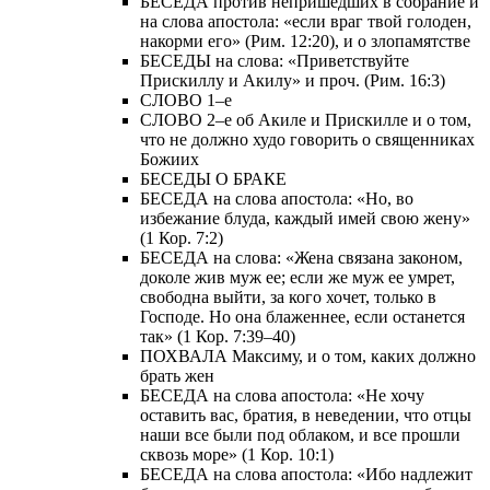
БЕСЕДА против непришедших в собрание и
на слова апостола: «если враг твой голоден,
накорми его» (Рим. 12:20), и о злопамятстве
БЕСЕДЫ на слова: «Приветствуйте
Прискиллу и Акилу» и проч. (Рим. 16:3)
СЛОВО 1–е
СЛОВО 2–е об Акиле и Прискилле и о том,
что не должно худо говорить о священниках
Божиих
БЕСЕДЫ О БРАКЕ
БЕСЕДА на слова апостола: «Но, во
избежание блуда, каждый имей свою жену»
(1 Кор. 7:2)
БЕСЕДА на слова: «Жена связана законом,
доколе жив муж ее; если же муж ее умрет,
свободна выйти, за кого хочет, только в
Господе. Но она блаженнее, если останется
так» (1 Кор. 7:39–40)
ПОХВАЛА Максиму, и о том, каких должно
брать жен
БЕСЕДА на слова апостола: «Не хочу
оставить вас, братия, в неведении, что отцы
наши все были под облаком, и все прошли
сквозь море» (1 Кор. 10:1)
БЕСЕДА на слова апостола: «Ибо надлежит