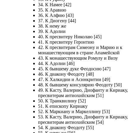
34. К Намее [42]
35. К Аравию
36. К Алфию [43]
37. К Диогену [44]
38. К нему же
39. К Адолии
40. К пресвитеру Николаю [45]
41. К пресвитеру Геронтию
42. К пресвитерам Симеону и Марию и к
монашествующим в стране Апамейской
43. К монашествующим Ромулу и Визу
44. К Адолии [46]
45. К бывшему дуке Феодосию [47]
46. К диакону Феодоту [48]
47. К Халкидии и Асинкритии [49]
48. К бывшему консулярию Феодоту [50]
49. К Касту, Валерию, Диофанту и Кириаку,
пресвитерам антиохийским [51]
50. К Транквилину [52]
51. К епископу Кириаку
52. К Маркиану и Маркеллину [53]
53. К Касту, Валерию, Диофанту и Кириаку,
пресвитерам антиохийским [54]
54. К диакону Феодоту [55]
55. К нему же [56]