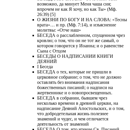
возможно, да минует Меня чаша сия;
впрочем не как Я хочу, но как Ты» (Мф.
26:39) [5]
О ЖИЗНИ ПО БОГУ И НА СЛОВА: «Тесны
врата»… и пр. (Мф. 7:14), и изъяснение
молитвы: «Отче наш»
БЕСЕДА о расслабленном, спущенном чрез
кровлю; о том, что он не тот же самый, о
котором говорится у Иоанна; и о равенстве
Сына с Отцом
БЕСЕДЫ О НАДПИСАНИИ КНИГИ
ДЕЯНИЙ
Ι Беседа
БЕСЕДА о тех, которые не пришли в
церковное собрание; о том, что не должно
оставлять без внимания надписания
божественных писаний; о надписи на
жертвеннике и о новопросвещенных.
БЕСЕДА в собрании, бывшем чрез
несколько времени в древней церкви, на
надписание Деяний Апостольских, и о том,
что добродетельная жизнь полезнее
знамений и чудес, и чем отличается
деятельность от знамений
БЕСЕДА О том, что чтение Св. Писаний