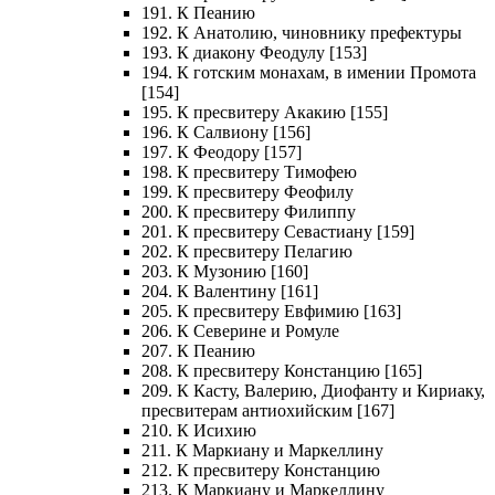
191. К Пеанию
192. К Анатолию, чиновнику префектуры
193. К диакону Феодулу [153]
194. К готским монахам, в имении Промота
[154]
195. К пресвитеру Акакию [155]
196. К Салвиону [156]
197. К Феодору [157]
198. К пресвитеру Тимофею
199. К пресвитеру Феофилу
200. К пресвитеру Филиппу
201. К пресвитеру Севастиану [159]
202. К пресвитеру Пелагию
203. К Музонию [160]
204. К Валентину [161]
205. К пресвитеру Евфимию [163]
206. К Северине и Ромуле
207. К Пеанию
208. К пресвитеру Констанцию [165]
209. К Касту, Валерию, Диофанту и Кириаку,
пресвитерам антиохийским [167]
210. К Исихию
211. К Маркиану и Маркеллину
212. К пресвитеру Констанцию
213. К Маркиану и Маркеллину