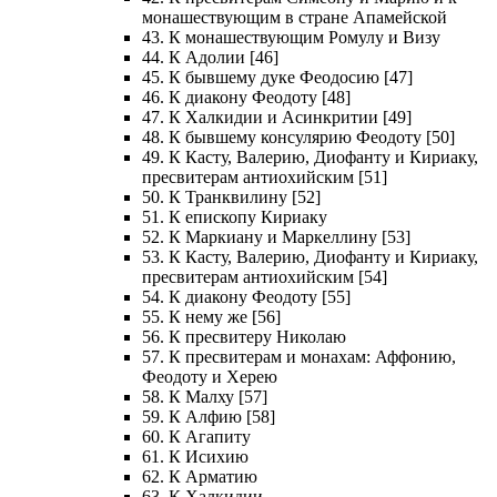
монашествующим в стране Апамейской
43. К монашествующим Ромулу и Визу
44. К Адолии [46]
45. К бывшему дуке Феодосию [47]
46. К диакону Феодоту [48]
47. К Халкидии и Асинкритии [49]
48. К бывшему консулярию Феодоту [50]
49. К Касту, Валерию, Диофанту и Кириаку,
пресвитерам антиохийским [51]
50. К Транквилину [52]
51. К епископу Кириаку
52. К Маркиану и Маркеллину [53]
53. К Касту, Валерию, Диофанту и Кириаку,
пресвитерам антиохийским [54]
54. К диакону Феодоту [55]
55. К нему же [56]
56. К пресвитеру Николаю
57. К пресвитерам и монахам: Аффонию,
Феодоту и Херею
58. К Малху [57]
59. К Алфию [58]
60. К Агапиту
61. К Исихию
62. К Арматию
63. К Халкидии