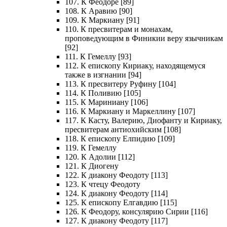
107. К Феодоре [89]
108. К Аравию [90]
109. К Маркиану [91]
110. К пресвитерам и монахам,
проповедующим в Финикии веру язычникам
[92]
111. К Гемеллу [93]
112. К епископу Кириаку, находящемуся
также в изгнании [94]
113. К пресвитеру Руфину [104]
114. К Поливию [105]
115. К Мариниану [106]
116. К Маркиану и Маркеллину [107]
117. К Касту, Валерию, Диофанту и Кириаку,
пресвитерам антиохийским [108]
118. К епископу Елпидию [109]
119. К Гемеллу
120. К Адолии [112]
121. К Диогену
122. К диакону Феодоту [113]
123. К чтецу Феодоту
124. К диакону Феодоту [114]
125. К епископу Елгавдию [115]
126. К Феодору, консулярию Сирии [116]
127. К диакону Феодоту [117]