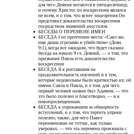
для чего Деяния читаются в пятидесятницу,
и почему Христос по воскресении являлся
не всем, и о том, что яснее лицезрения Он
представил доказательства воскресения
посредством знамений апостолов.
БЕСЕДЫ О ПЕРЕМЕНЕ ИМЕН
БЕСЕДА I по прочтении места: «Савл же,
еще дыша угрозами и убийством» (Деян.
9:1), когда все ожидали, что будет сказана
беседа на начало 9 гл. Деяний, — о том, что
призвание Павла есть доказательство
воскресения
БЕСЕДА II к роптавшим на
продолжительность поучений и к тем,
которые недовольны были краткостью их; об
имени Савла и Павла, и о том, для чего
первый человек назван был Адамом, — что
это было полезно и благотворно, — и к
новопросвещенным.
БЕСЕДА к упрекавшим за обширность
вступлений, и о том, что терпеть упреки
полезно; также, для чего Павел
переименован не тотчас, как только
уверовал, — что эта перемена произошла с
ним, не по принуждению, но по свободной