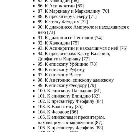
85. К Халкидии [68]
86. К Асинкритии [69]
87. К Маркиану и Маркеллину [70]
88. К пресвитеру Северу [71]
89. К чтецу Феодоту [72]
90. К диакониссе Ампрукле и находящимся с
нею [73]
91. К диакониссе Пентадии [74]
92. К Халкидии [75]
93. К Асинкритии и находящимся с ней [76]
94. К пресвитерам: Касту, Валерию,
Диофанту и Кириаку [77]
95. К епископу Урбицию [78]
96. К епископу Руфину
97. К епископу Вассу
98. К Анатолию, епископу аданскому
99. К епископу Феодору [79]
100. К епископу Палладию [81]
101. К епископу Елпидию [82]
102. К пресвитеру Феофилу [84]
103. К Валентину [85]
104. К Феодоре [86]
105. К епископам и пресвитерам,
находящимся в заключении [87]
106. К пресвитеру Феофилу [88]