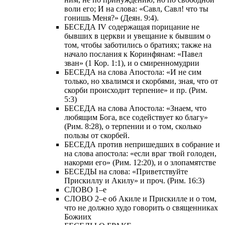
воли его; И на слова: «Савл, Савл! что ты
гонишь Меня?» (Деян. 9:4).
БЕСЕДА IV содержащая порицание не
бывших в церкви и увещание к бывшим о
том, чтобы заботились о братиях; также на
начало послания к Коринфянам: «Павел
зван» (1 Кор. 1:1), и о смиренномудрии
БЕСЕДА на слова Апостола: «И не сим
только, но хвалимся и скорбями, зная, что от
скорби происходит терпение» и пр. (Рим.
5:3)
БЕСЕДА на слова Апостола: «Знаем, что
любящим Бога, все содействует ко благу»
(Рим. 8:28), о терпении и о том, сколько
пользы от скорбей.
БЕСЕДА против непришедших в собрание и
на слова апостола: «если враг твой голоден,
накорми его» (Рим. 12:20), и о злопамятстве
БЕСЕДЫ на слова: «Приветствуйте
Прискиллу и Акилу» и проч. (Рим. 16:3)
СЛОВО 1–е
СЛОВО 2–е об Акиле и Прискилле и о том,
что не должно худо говорить о священниках
Божиих