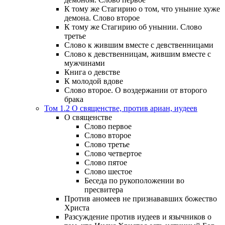
К тому же Стагирию о том, что уныние хуже
демона. Слово второе
К тому же Стагирию об унынии. Слово
третье
Слово к жившим вместе с девственницами
Слово к девственницам, жившим вместе с
мужчинами
Книга о девстве
К молодой вдове
Слово второе. О воздержании от второго
брака
Том 1.2 О священстве, против ариан, иудеев
О священстве
Слово первое
Слово второе
Слово третье
Слово четвертое
Слово пятое
Слово шестое
Беседа по рукоположении во
пресвитера
Против аномеев не признававших божество
Христа
Разсуждение против иудеев и язычников о