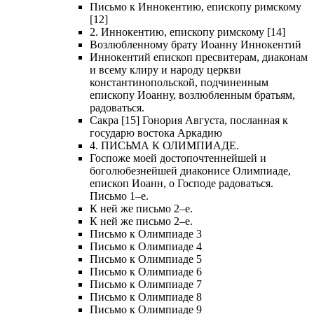
Письмо к Иннокентию, епископу римскому
[12]
2. Иннокентию, епископу римскому [14]
Возлюбленному брату Иоанну Иннокентий
Иннокентий епископ пресвитерам, диаконам
и всему клиру и народу церкви
константинопольской, подчиненным
епископу Иоанну, возлюбленным братьям,
радоваться.
Сакра [15] Гонория Августа, посланная к
государю востока Аркадию
4. ПИСЬМА К ОЛИМПИАДЕ.
Госпоже моей достопочтеннейшей и
боголюбезнейшей диаконисе Олимпиаде,
епископ Иоанн, о Господе радоваться.
Письмо 1–е.
К ней же письмо 2–е.
К ней же письмо 2–е.
Письмо к Олимпиаде 3
Письмо к Олимпиаде 4
Письмо к Олимпиаде 5
Письмо к Олимпиаде 6
Письмо к Олимпиаде 7
Письмо к Олимпиаде 8
Письмо к Олимпиаде 9