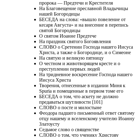
пророка — Предтечи и Крестителя
На Благовещение преславной Владычицы
нашей Богородицы
БЕСЕДА на слова: «вышло повеление от
кесаря Августа» и на внесение в перепись
святой Богородицы
О святом Иоанне Предтече
На праздник святого Богоявления
СЛОВО о Сретении Господа нашего Иисуса
Христа, а также о Богородице, и о Симеоне
На святую и великую пятницу
О честном и животворящем кресте и о
преступлении первых людей
На тридневное воскресение Господа нашего
Иисуса Христа
Творения, отнесенные в издании Миня к
Spuria и помещенные в первом томе его
БЕСЕДА о том, что аскету не должно
предаваться шутливости [101]
СЛОВО о посте и милостыне
Феодора падшего письменный ответ святому
отцу нашему и вселенскому учителю Иоанну
Златоусту
Седьмое слово о священстве
СЛОВО о том, что ученику Христову