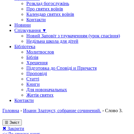
Розклад богослужінь
Про святих воїнів
Календар святих воїнів
Контакти
Новини
Спілкування ▼
Новий Заповіт з тлумаченням (урок спасіння)
Недільна школа для дітей
Бібліотека
Молитвослов
Біблія
Хрещення
Підготовка до Сповіді и Причастя
Проповіді
Статті
Книги
Для новоначальных
Житія святих
Контакти
Головна
›
Иоанн Златоуст, собрание сочинений.
›
Слово 3.
☰ Зміст
✖ Закрити
<<До списку книг