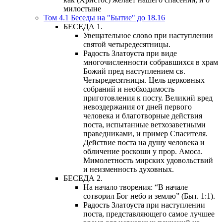
милостыне
Том 4.1 Беседы на "Бытие" до 18.16
БЕСЕДА 1.
Увещательное слово при наступлении
святой четыредесятницы.
Радость Златоуста при виде
многочисленности собравшихся в храм
Божий пред наступлением св.
Четыредесятницы. Цель церковных
собраний и необходимость
приготовления к посту. Великий вред
невоздержания от дней первого
человека и благотворные действия
поста, испытанные ветхозаветными
праведниками, и пример Спасителя.
Действие поста на душу человека и
обличение роскоши у прор. Амоса.
Мимолетность мирских удовольствий
и неизменность духовных.
БЕСЕДА 2.
На начало творения: “В начале
сотворил Бог небо и землю” (Быт. 1:1).
Радость Златоуста при наступлении
поста, представляющего самое лучшее