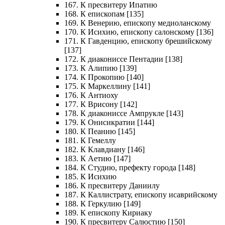
167. К пресвитеру Ипатию
168. К епископам [135]
169. К Венерию, епископу медиоланскому
170. К Исихию, епископу салонскому [136]
171. К Гавденцию, епископу брешийскому
[137]
172. К диакониссе Пентадии [138]
173. К Алипию [139]
174. К Прокопию [140]
175. К Маркеллину [141]
176. К Антиоху
177. К Врисону [142]
178. К диакониссе Ампрукле [143]
179. К Онисикратии [144]
180. К Пеанию [145]
181. К Гемеллу
182. К Клавдиану [146]
183. К Аетию [147]
184. К Студию, префекту города [148]
185. К Исихию
186. К пресвитеру Даниилу
187. К Каллистрату, епископу исаврийскому
188. К Геркулию [149]
189. К епископу Кириаку
190. К пресвитеру Салюстию [150]