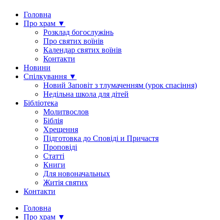
Головна
Про храм ▼
Розклад богослужінь
Про святих воїнів
Календар святих воїнів
Контакти
Новини
Спілкування ▼
Новий Заповіт з тлумаченням (урок спасіння)
Недільна школа для дітей
Бібліотека
Молитвослов
Біблія
Хрещення
Підготовка до Сповіді и Причастя
Проповіді
Статті
Книги
Для новоначальных
Житія святих
Контакти
Головна
Про храм ▼