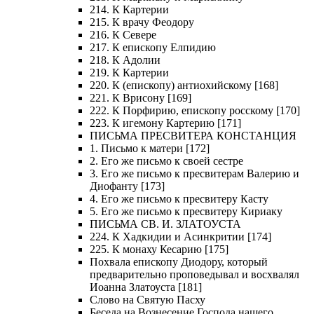
214. К Картерии
215. К врачу Феодору
216. К Севере
217. К епископу Елпидию
218. К Адолии
219. К Картерии
220. К (епископу) антиохийскому [168]
221. К Врисону [169]
222. К Порфирию, епископу росскому [170]
223. К игемону Картерию [171]
ПИСЬМА ПРЕСВИТЕРА КОНСТАНЦИЯ
1. Письмо к матери [172]
2. Его же письмо к своей сестре
3. Его же письмо к пресвитерам Валерию и
Диофанту [173]
4. Его же письмо к пресвитеру Касту
5. Его же письмо к пресвитеру Кириаку
ПИСЬМА СВ. И. ЗЛАТОУСТА
224. К Хадкидии и Асинкритии [174]
225. К монаху Кесарию [175]
Похвала епископу Диодору, который
предварительно проповедывал и восхвалял
Иоанна Златоуста [181]
Слово на Святую Пасху
Беседа на Вознесение Господа нашего