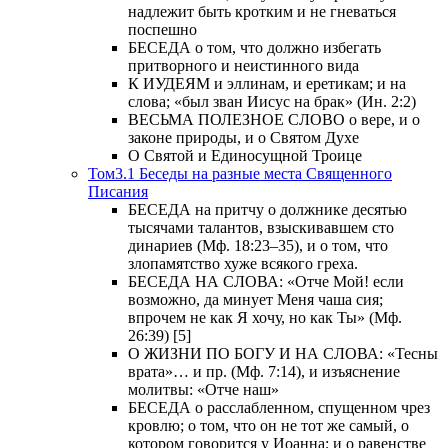
надлежит быть кротким и не гневаться
поспешно
БЕСЕДА о том, что должно избегать
притворного и неистинного вида
К ИУДЕЯМ и эллинам, и еретикам; и на
слова; «был зван Иисус на брак» (Ин. 2:2)
ВЕСЬМА ПОЛЕЗНОЕ СЛОВО о вере, и о
законе природы, и о Святом Духе
О Святой и Единосущной Троице
Том3.1 Беседы на разные места Священного
Писания
БЕСЕДА на притчу о должнике десятью
тысячами талантов, взыскивавшем сто
динариев (Мф. 18:23–35), и о том, что
злопамятство хуже всякого греха.
БЕСЕДА НА СЛОВА: «Отче Мой! если
возможно, да минует Меня чаша сия;
впрочем не как Я хочу, но как Ты» (Мф.
26:39) [5]
О ЖИЗНИ ПО БОГУ И НА СЛОВА: «Тесны
врата»… и пр. (Мф. 7:14), и изъяснение
молитвы: «Отче наш»
БЕСЕДА о расслабленном, спущенном чрез
кровлю; о том, что он не тот же самый, о
котором говорится у Иоанна; и о равенстве