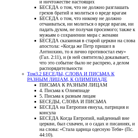
и ничтожестве настоящих
БЕСЕДА о том, что не должно разглашать
грехов братий и молиться о вреде врагам
БЕСЕДА о том, что никому не должно
отчаиваться, ни молиться о вреде врагам, ни
падать духом, не получая просимого; также к
мужьям о сохранении мира с женами
БЕСЕДА сказанная в старой церкви на слова
апостола: «Когда же Петр пришел в
Антиохию, то я лично противостал ему»
(Гал. 2:11), и (в ней святитель) доказывает,
что это событие было не распрею, а делом
распорядительности
Том3.2 БЕСЕДЫ, СЛОВА И ПИСЬМА К
РАЗНЫМ ЛИЦАМ, К ОЛИМПИАДЕ
ПИСЬМА К РАЗНЫМ ЛИЦАМ
4. Письма к Олимпиаде
5. Письма к разным лицам
БЕСЕДЫ, СЛОВА И ПИСЬМА
БЕСЕДА на Евтропия евнуха, патриция и
консула
БЕСЕДА Когда Евтропий, найденный вне
церкви, был схвачен, и о садах и писаниях, и
на слова: «Стала царица одесную Тебя» (Пс.
44:10).