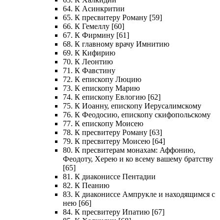
64. К Асинкритии
65. К пресвитеру Роману [59]
66. К Гемеллу [60]
67. К Фирмину [61]
68. К главному врачу Имнитию
69. К Кифирию
70. К Леонтию
71. К Фавстину
72. К епископу Люцию
73. К епископу Марию
74. К епископу Евлогию [62]
75. К Иоанну, епископу Иерусалимскому
76. К Феодосию, епископу скифопольскому
77. К епископу Моисею
78. К пресвитеру Роману [63]
79. К пресвитеру Моисею [64]
80. К пресвитерам монахам: Аффонию,
Феодоту, Херею и ко всему вашему братству
[65]
81. К диакониссе Пентадии
82. К Пеанию
83. К диакониссе Ампрукле и находящимся с
нею [66]
84. К пресвитеру Ипатию [67]