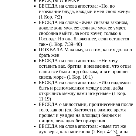
БЕСЕДЫ О БРАКЕ
БЕСЕДА на слова апостола: «Но, во
избежание блуда, каждый имей свою жену»
(1 Кор. 7:2)
БЕСЕДА на слова: «Жена связана законом,
доколе жив муж ее; если же муж ее умрет,
свободна выйти, за кого хочет, только в
Господе. Но она блаженнее, если останется
так» (1 Кор. 7:39–40)
ПОХВАЛА Максиму, и о том, каких должно
брать жен
БЕСЕДА на слова апостола: «Не хочу
оставить вас, братия, в неведении, что отцы
наши все были под облаком, и все прошли
сквозь море» (1 Кор. 10:1)
БЕСЕДА на слова апостола: «Ибо надлежит
быть и разномыслиям между вами, дабы
открылись между вами искусные» (1 Кор.
11:19)
БЕСЕДА о милостыни, произнесенная после
того, как он (св. Златоуст) в зимнее время
прошел и увидел на площади бедных и
нищих, лежащих без призрения
БЕСЕДА на слова апостола: «имея тот же
дух веры, как написано» (2 Кор. 4:13), и на