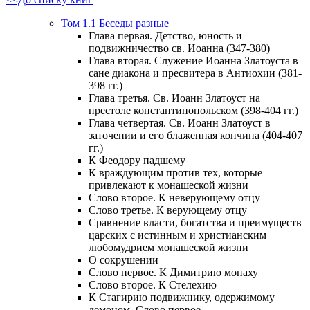
Том 1.1 Беседы разные
Глава первая. Детство, юность и
подвижничество св. Иоанна (347-380)
Глава вторая. Служение Иоанна Златоуста в
сане диакона и пресвитера в Антиохии (381-
398 гг.)
Глава третья. Св. Иоанн Златоуст на
престоле константинопольском (398-404 гг.)
Глава четвертая. Св. Иоанн Златоуст в
заточении и его блаженная кончина (404-407
гг.)
К Феодору падшему
К враждующим против тех, которые
привлекают к монашеской жизни
Слово второе. К неверующему отцу
Слово третье. К верующему отцу
Сравнение власти, богатства и преимуществ
царских с истинным и христианским
любомудрием монашеской жизни
О сокрушении
Слово первое. К Димитрию монаху
Слово второе. К Стелехию
К Стагирию подвижнику, одержимому
демоном. Слово первое