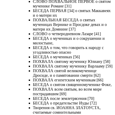
СЛОВО ПОХВАЛЬНОЕ ПЕРВОЕ о святом
мученике Романе [31]
БЕСЕДА ПЕРВАЯ [34] о святых Маккавеях
и о матери их
ПОХВАЛЬНАЯ БЕСЕДА о святых
мученицах Вернике и Просдоке девах и о
матери их Домнине [37]
СЛОВО о четверодневном Лазаре [41]
БЕСЕДА о мучениках и о сокрушении и
милостыне,
БЕСЕДА о том, что говорить к народу с
угодливостью опасно
БЕСЕДА о мучениках [56]
ПОХВАЛА святому мученику Юлиану [58]
ПОХВАЛА святому мученику Варлааму [59]
ПОХВАЛА святой великомученице
Дросиде, и о памятовании смерти [62]
ПОХВАЛА египетским мученикам [66]
БЕСЕДА о святом священномученике Фоке,
ПОХВАЛА всем святым, во всем мире
пострадавшим [69]
БЕСЕДА после землетрясения [70]
БЕСЕДА о предательстве Иуды [72]
Творения св. ИОАННА ЗЛАТОУСТА,
считаемые сомнительными