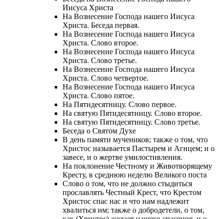
Иисуса Христа
На Вознесение Господа нашего Иисуса
Христа. Беседа первая.
На Вознесение Господа нашего Иисуса
Христа. Слово второе.
На Вознесение Господа нашего Иисуса
Христа. Слово третье.
На Вознесение Господа нашего Иисуса
Христа. Слово четвертое.
На Вознесение Господа нашего Иисуса
Христа. Слово пятое.
На Пятидесятницу. Слово первое.
На святую Пятидесятницу. Слово второе.
На святую Пятидесятницу. Слово третье.
Беседа о Святом Духе
В день памяти мучеников; также о том, что
Христос называется Пастырем и Агнцем; и о
завесе, и о жертве умилостивления.
На поклонение Честному и Животворящему
Кресту, в среднюю неделю Великого поста
Слово о том, что не должно стыдиться
прославлять Честный Крест, что Крестом
Христос спас нас и что нам надлежит
хвалиться им; также о добродетели, о том,
как (Христос) желает нашего спасения, и о