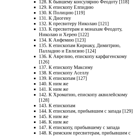
128. К бывшему консулярию Феодоту [118]
129. К епископу Елпидию
130. К Полицию [119]
131. К Диогену
132. К пресвитеру Николаю [121]
133. К пресвитерам и монахам Феодоту,
Николаю и Херею [122]
134. К Анфемию [123]
135. К епископам Кириаку, Димитрию,
Палладию и Евлизию [124]
136. К Аврелию, епископу карфагенскому
[126]
137. К епископу Максиму
138. К епископу Аселлу
139. К епископам [127]
140. К ним же
141. К ним же
142. К Хроматию, епископу аквилейскому
[128]
143. К епископам
144. К епископам, прибывшим с запада [129]
145. К ним же
146. К ним же
147. К епископу, прибывшему с запада
148. К римским пресвитерам, прибывшим с