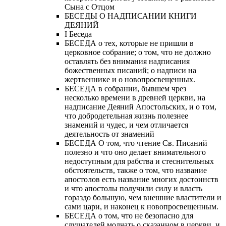
Сына с Отцом
БЕСЕДЫ О НАДПИСАНИИ КНИГИ
ДЕЯНИЙ
Ι Беседа
БЕСЕДА о тех, которые не пришли в
церковное собрание; о том, что не должно
оставлять без внимания надписания
божественных писаний; о надписи на
жертвеннике и о новопросвещенных.
БЕСЕДА в собрании, бывшем чрез
несколько времени в древней церкви, на
надписание Деяний Апостольских, и о том,
что добродетельная жизнь полезнее
знамений и чудес, и чем отличается
деятельность от знамений
БЕСЕДА О том, что чтение Св. Писаний
полезно и что оно делает внимательного
недоступным для рабства и стеснительных
обстоятельств, также о том, что название
апостолов есть название многих достоинств
и что апостолы получили силу и власть
гораздо большую, чем внешние властители и
сами цари, и наконец к новопросвещенным.
БЕСЕДА о том, что не безопасно для
слушателей молчать о сказанном в церкви, и