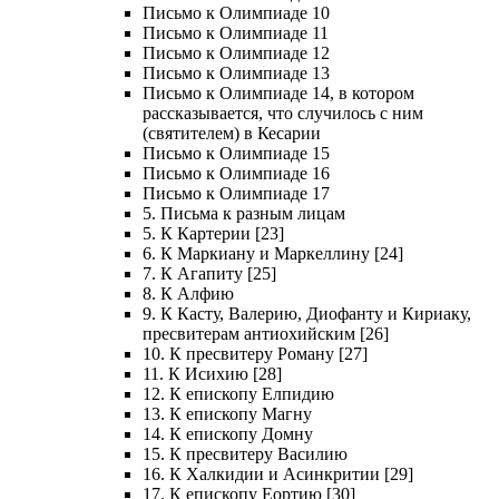
Письмо к Олимпиаде 10
Письмо к Олимпиаде 11
Письмо к Олимпиаде 12
Письмо к Олимпиаде 13
Письмо к Олимпиаде 14, в котором
рассказывается, что случилось с ним
(святителем) в Кесарии
Письмо к Олимпиаде 15
Письмо к Олимпиаде 16
Письмо к Олимпиаде 17
5. Письма к разным лицам
5. К Картерии [23]
6. К Маркиану и Маркеллину [24]
7. К Агапиту [25]
8. К Алфию
9. К Касту, Валерию, Диофанту и Кириаку,
пресвитерам антиохийским [26]
10. К пресвитеру Роману [27]
11. К Исихию [28]
12. К епископу Елпидию
13. К епископу Магну
14. К епископу Домну
15. К пресвитеру Василию
16. К Халкидии и Асинкритии [29]
17. К епископу Еортию [30]