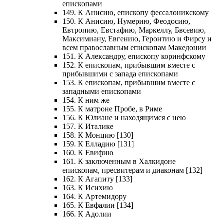
епископами
149. К Анисию, епископу фессалоникскому
150. К Анисию, Нумерию, Феодосию,
Евтропию, Евстафию, Маркеллу, Бвсевию,
Максимиану, Евгению, Геронтию и Фирсу и
всем православным епископам Македонии
151. К Александру, епископу коринфскому
152. К епископам, прибывшим вместе с
прибывшими с запада епископами
153. К епископам, прибывшим вместе с
западными епископами
154. К ним же
155. К матроне Пробе, в Риме
156. К Юлиане и находящимся с нею
157. К Италике
158. К Монцию [130]
159. К Елладию [131]
160. К Евифию
161. К заключенным в Халкидоне
епископам, пресвитерам и диаконам [132]
162. К Агапиту [133]
163. К Исихию
164. К Артемидору
165. К Евфалии [134]
166. К Адолии