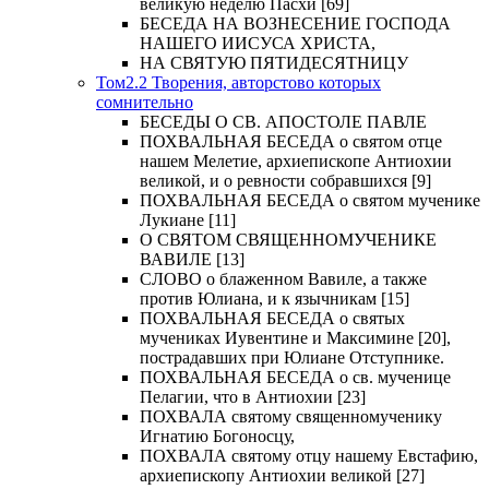
великую неделю Пасхи [69]
БЕСЕДА НА ВОЗНЕСЕНИЕ ГОСПОДА
НАШЕГО ИИСУСА ХРИСТА,
НА СВЯТУЮ ПЯТИДЕСЯТНИЦУ
Том2.2 Творения, авторстово которых
сомнительно
БЕСЕДЫ О СВ. АПОСТОЛЕ ПАВЛЕ
ПОХВАЛЬНАЯ БЕСЕДА о святом отце
нашем Мелетие, архиепископе Антиохии
великой, и о ревности собравшихся [9]
ПОХВАЛЬНАЯ БЕСЕДА о святом мученике
Лукиане [11]
О СВЯТОМ СВЯЩЕННОМУЧЕНИКЕ
ВАВИЛЕ [13]
СЛОВО о блаженном Вавиле, а также
против Юлиана, и к язычникам [15]
ПОХВАЛЬНАЯ БЕСЕДА о святых
мучениках Иувентине и Максимине [20],
пострадавших при Юлиане Отступнике.
ПОХВАЛЬНАЯ БЕСЕДА о св. мученице
Пелагии, что в Антиохии [23]
ПОХВАЛА святому священномученику
Игнатию Богоносцу,
ПОХВАЛА святому отцу нашему Евстафию,
архиепископу Антиохии великой [27]