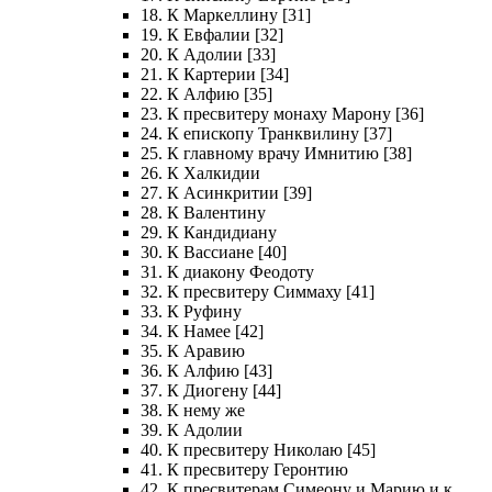
18. К Маркеллину [31]
19. К Евфалии [32]
20. К Адолии [33]
21. К Картерии [34]
22. К Алфию [35]
23. К пресвитеру монаху Марону [36]
24. К епископу Транквилину [37]
25. К главному врачу Имнитию [38]
26. К Халкидии
27. К Асинкритии [39]
28. К Валентину
29. К Кандидиану
30. К Вассиане [40]
31. К диакону Феодоту
32. К пресвитеру Симмаху [41]
33. К Руфину
34. К Намее [42]
35. К Аравию
36. К Алфию [43]
37. К Диогену [44]
38. К нему же
39. К Адолии
40. К пресвитеру Николаю [45]
41. К пресвитеру Геронтию
42. К пресвитерам Симеону и Марию и к