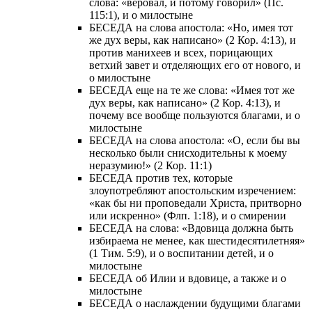
слова: «веровал, и потому говорил» (Пс.
115:1), и о милостыне
БЕСЕДА на слова апостола: «Но, имея тот
же дух веры, как написано» (2 Кор. 4:13), и
против манихеев и всех, порицающих
ветхий завет и отделяющих его от нового, и
о милостыне
БЕСЕДА еще на те же слова: «Имея тот же
дух веры, как написано» (2 Кор. 4:13), и
почему все вообще пользуются благами, и о
милостыне
БЕСЕДА на слова апостола: «О, если бы вы
несколько были снисходительны к моему
неразумию!» (2 Кор. 11:1)
БЕСЕДА против тех, которые
злоупотребляют апостольским изречением:
«как бы ни проповедали Христа, притворно
или искренно» (Флп. 1:18), и о смирении
БЕСЕДА на слова: «Вдовица должна быть
избираема не менее, как шестидесятилетняя»
(1 Тим. 5:9), и о воспитании детей, и о
милостыне
БЕСЕДА об Илии и вдовице, а также и о
милостыне
БЕСЕДА о наслаждении будущими благами