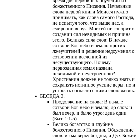
время для церковных поучений из
божественного Писания. Начальные
слова первой книги Моисея нужно
принимать, как слова самого Господа,
не испытуя того, что выше нас, а
смиренно веруя. Моисей не говорит о
создании сил невидимых и причина
этого. Великая сила слов: В начале
сотвори Бог небо и землю против
лжеучителей и решение недоумения о
сотворении вселенной из
несуществующего. Почему
первозданная земля названа
невидимой и неустроенною?
Христианин должен не только знать и
сохранять истинное учение веры, но и
устроять согласно с ними свою жизнь.
БЕСЕДА 3.
Продолжение на слова: В начале
сотвори Бог небо и землю, до слов: и
был вечер, и было утро: день один
(Быт. 1:1-5).
Велико богатство и глубина
божественного Писания. Объяснение
слов: и тма верху бездны, и Дух Божий