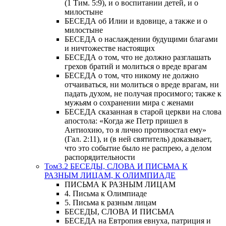
(1 Тим. 5:9), и о воспитании детей, и о
милостыне
БЕСЕДА об Илии и вдовице, а также и о
милостыне
БЕСЕДА о наслаждении будущими благами
и ничтожестве настоящих
БЕСЕДА о том, что не должно разглашать
грехов братий и молиться о вреде врагам
БЕСЕДА о том, что никому не должно
отчаиваться, ни молиться о вреде врагам, ни
падать духом, не получая просимого; также к
мужьям о сохранении мира с женами
БЕСЕДА сказанная в старой церкви на слова
апостола: «Когда же Петр пришел в
Антиохию, то я лично противостал ему»
(Гал. 2:11), и (в ней святитель) доказывает,
что это событие было не распрею, а делом
распорядительности
Том3.2 БЕСЕДЫ, СЛОВА И ПИСЬМА К
РАЗНЫМ ЛИЦАМ, К ОЛИМПИАДЕ
ПИСЬМА К РАЗНЫМ ЛИЦАМ
4. Письма к Олимпиаде
5. Письма к разным лицам
БЕСЕДЫ, СЛОВА И ПИСЬМА
БЕСЕДА на Евтропия евнуха, патриция и