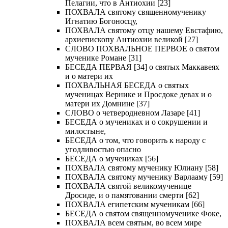
Пелагии, что в Антиохии [23]
ПОХВАЛА святому священномученику
Игнатию Богоносцу,
ПОХВАЛА святому отцу нашему Евстафию,
архиепископу Антиохии великой [27]
СЛОВО ПОХВАЛЬНОЕ ПЕРВОЕ о святом
мученике Романе [31]
БЕСЕДА ПЕРВАЯ [34] о святых Маккавеях
и о матери их
ПОХВАЛЬНАЯ БЕСЕДА о святых
мученицах Вернике и Просдоке девах и о
матери их Домнине [37]
СЛОВО о четверодневном Лазаре [41]
БЕСЕДА о мучениках и о сокрушении и
милостыне,
БЕСЕДА о том, что говорить к народу с
угодливостью опасно
БЕСЕДА о мучениках [56]
ПОХВАЛА святому мученику Юлиану [58]
ПОХВАЛА святому мученику Варлааму [59]
ПОХВАЛА святой великомученице
Дросиде, и о памятовании смерти [62]
ПОХВАЛА египетским мученикам [66]
БЕСЕДА о святом священномученике Фоке,
ПОХВАЛА всем святым, во всем мире