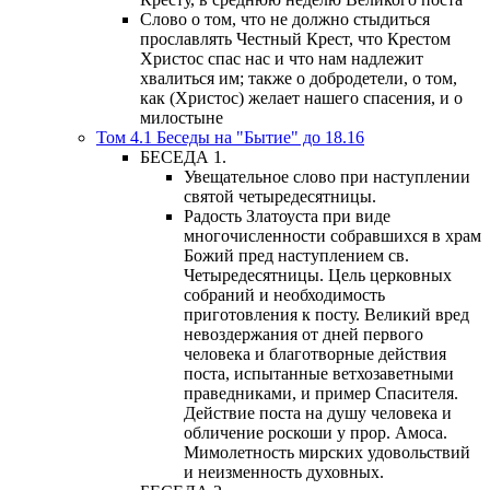
Слово о том, что не должно стыдиться
прославлять Честный Крест, что Крестом
Христос спас нас и что нам надлежит
хвалиться им; также о добродетели, о том,
как (Христос) желает нашего спасения, и о
милостыне
Том 4.1 Беседы на "Бытие" до 18.16
БЕСЕДА 1.
Увещательное слово при наступлении
святой четыредесятницы.
Радость Златоуста при виде
многочисленности собравшихся в храм
Божий пред наступлением св.
Четыредесятницы. Цель церковных
собраний и необходимость
приготовления к посту. Великий вред
невоздержания от дней первого
человека и благотворные действия
поста, испытанные ветхозаветными
праведниками, и пример Спасителя.
Действие поста на душу человека и
обличение роскоши у прор. Амоса.
Мимолетность мирских удовольствий
и неизменность духовных.