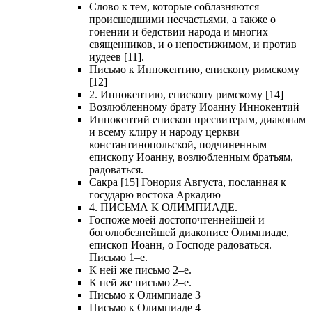
Слово к тем, которые соблазняются
происшедшими несчастьями, а также о
гонении и бедствии народа и многих
священников, и о непостижимом, и против
иудеев [11].
Письмо к Иннокентию, епископу римскому
[12]
2. Иннокентию, епископу римскому [14]
Возлюбленному брату Иоанну Иннокентий
Иннокентий епископ пресвитерам, диаконам
и всему клиру и народу церкви
константинопольской, подчиненным
епископу Иоанну, возлюбленным братьям,
радоваться.
Сакра [15] Гонория Августа, посланная к
государю востока Аркадию
4. ПИСЬМА К ОЛИМПИАДЕ.
Госпоже моей достопочтеннейшей и
боголюбезнейшей диаконисе Олимпиаде,
епископ Иоанн, о Господе радоваться.
Письмо 1–е.
К ней же письмо 2–е.
К ней же письмо 2–е.
Письмо к Олимпиаде 3
Письмо к Олимпиаде 4