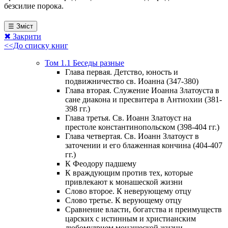
безсилие порока.
☰ Зміст
✖ Закрити
<<До списку книг
Том 1.1 Беседы разные
Глава первая. Детство, юность и
подвижничество св. Иоанна (347-380)
Глава вторая. Служение Иоанна Златоуста в
сане диакона и пресвитера в Антиохии (381-
398 гг.)
Глава третья. Св. Иоанн Златоуст на
престоле константинопольском (398-404 гг.)
Глава четвертая. Св. Иоанн Златоуст в
заточении и его блаженная кончина (404-407
гг.)
К Феодору падшему
К враждующим против тех, которые
привлекают к монашеской жизни
Слово второе. К неверующему отцу
Слово третье. К верующему отцу
Сравнение власти, богатства и преимуществ
царских с истинным и христианским
любомудрием монашеской жизни