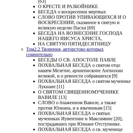
[63]
О КРЕСТЕ И РАЗБОЙНИКЕ
БЕСЕДА о воскресении мертвых
СЛОВО ПРОТИВ УПИВАЮЩИХСЯ И О
ВОСКРЕСЕНИИ, сказанное в святую и
великую неделю Пасхи [69]
БЕСЕДА НА ВОЗНЕСЕНИЕ ГОСПОДА
НАШЕГО ИИСУСА ХРИСТА,
НА СВЯТУЮ ПЯТИДЕСЯТНИЦУ
Том2.2 Творения, авторстово которых
сомнительно
БЕСЕДЫ О СВ. АПОСТОЛЕ ПАВЛЕ
ПОХВАЛЬНАЯ БЕСЕДА о святом отце
нашем Мелетие, архиепископе Антиохии
великой, и о ревности собравшихся [9]
ПОХВАЛЬНАЯ БЕСЕДА о святом мученике
Лукиане [11]
О СВЯТОМ СВЯЩЕННОМУЧЕНИКЕ
ВАВИЛЕ [13]
СЛОВО о блаженном Вавиле, а также
против Юлиана, и к язычникам [15]
ПОХВАЛЬНАЯ БЕСЕДА о святых
мучениках Иувентине и Максимине [20],
пострадавших при Юлиане Отступнике.
ПОХВАЛЬНАЯ БЕСЕДА о св. мученице