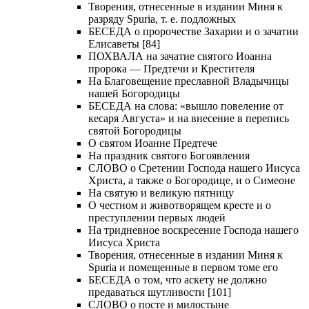
Творения, отнесенные в издании Миня к
разряду Spuria, т. е. подложных
БЕСЕДА о пророчестве Захарии и о зачатии
Елисаветы [84]
ПОХВАЛА на зачатие святого Иоанна
пророка — Предтечи и Крестителя
На Благовещение преславной Владычицы
нашей Богородицы
БЕСЕДА на слова: «вышло повеление от
кесаря Августа» и на внесение в перепись
святой Богородицы
О святом Иоанне Предтече
На праздник святого Богоявления
СЛОВО о Сретении Господа нашего Иисуса
Христа, а также о Богородице, и о Симеоне
На святую и великую пятницу
О честном и животворящем кресте и о
преступлении первых людей
На тридневное воскресение Господа нашего
Иисуса Христа
Творения, отнесенные в издании Миня к
Spuria и помещенные в первом томе его
БЕСЕДА о том, что аскету не должно
предаваться шутливости [101]
СЛОВО о посте и милостыне