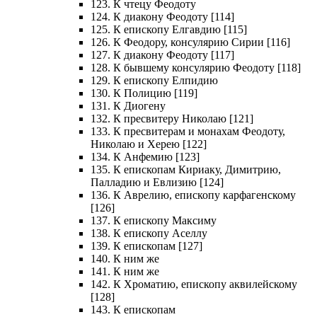
123. К чтецу Феодоту
124. К диакону Феодоту [114]
125. К епископу Елгавдию [115]
126. К Феодору, консулярию Сирии [116]
127. К диакону Феодоту [117]
128. К бывшему консулярию Феодоту [118]
129. К епископу Елпидию
130. К Полицию [119]
131. К Диогену
132. К пресвитеру Николаю [121]
133. К пресвитерам и монахам Феодоту,
Николаю и Херею [122]
134. К Анфемию [123]
135. К епископам Кириаку, Димитрию,
Палладию и Евлизию [124]
136. К Аврелию, епископу карфагенскому
[126]
137. К епископу Максиму
138. К епископу Аселлу
139. К епископам [127]
140. К ним же
141. К ним же
142. К Хроматию, епископу аквилейскому
[128]
143. К епископам