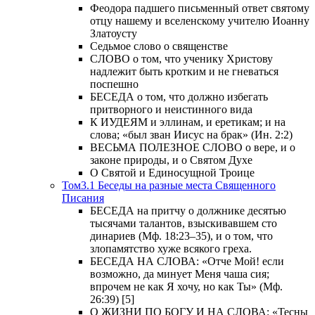
Феодора падшего письменный ответ святому
отцу нашему и вселенскому учителю Иоанну
Златоусту
Седьмое слово о священстве
СЛОВО о том, что ученику Христову
надлежит быть кротким и не гневаться
поспешно
БЕСЕДА о том, что должно избегать
притворного и неистинного вида
К ИУДЕЯМ и эллинам, и еретикам; и на
слова; «был зван Иисус на брак» (Ин. 2:2)
ВЕСЬМА ПОЛЕЗНОЕ СЛОВО о вере, и о
законе природы, и о Святом Духе
О Святой и Единосущной Троице
Том3.1 Беседы на разные места Священного
Писания
БЕСЕДА на притчу о должнике десятью
тысячами талантов, взыскивавшем сто
динариев (Мф. 18:23–35), и о том, что
злопамятство хуже всякого греха.
БЕСЕДА НА СЛОВА: «Отче Мой! если
возможно, да минует Меня чаша сия;
впрочем не как Я хочу, но как Ты» (Мф.
26:39) [5]
О ЖИЗНИ ПО БОГУ И НА СЛОВА: «Тесны