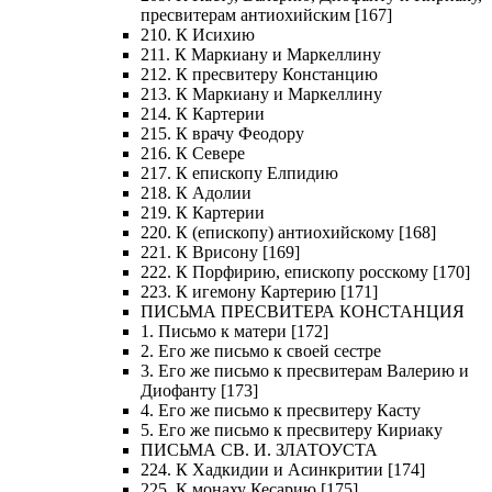
пресвитерам антиохийским [167]
210. К Исихию
211. К Маркиану и Маркеллину
212. К пресвитеру Констанцию
213. К Маркиану и Маркеллину
214. К Картерии
215. К врачу Феодору
216. К Севере
217. К епископу Елпидию
218. К Адолии
219. К Картерии
220. К (епископу) антиохийскому [168]
221. К Врисону [169]
222. К Порфирию, епископу росскому [170]
223. К игемону Картерию [171]
ПИСЬМА ПРЕСВИТЕРА КОНСТАНЦИЯ
1. Письмо к матери [172]
2. Его же письмо к своей сестре
3. Его же письмо к пресвитерам Валерию и
Диофанту [173]
4. Его же письмо к пресвитеру Касту
5. Его же письмо к пресвитеру Кириаку
ПИСЬМА СВ. И. ЗЛАТОУСТА
224. К Хадкидии и Асинкритии [174]
225. К монаху Кесарию [175]