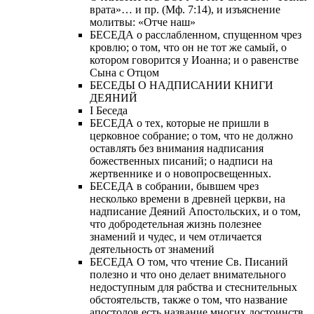
врата»… и пр. (Мф. 7:14), и изъяснение
молитвы: «Отче наш»
БЕСЕДА о расслабленном, спущенном чрез
кровлю; о том, что он не тот же самый, о
котором говорится у Иоанна; и о равенстве
Сына с Отцом
БЕСЕДЫ О НАДПИСАНИИ КНИГИ
ДЕЯНИЙ
Ι Беседа
БЕСЕДА о тех, которые не пришли в
церковное собрание; о том, что не должно
оставлять без внимания надписания
божественных писаний; о надписи на
жертвеннике и о новопросвещенных.
БЕСЕДА в собрании, бывшем чрез
несколько времени в древней церкви, на
надписание Деяний Апостольских, и о том,
что добродетельная жизнь полезнее
знамений и чудес, и чем отличается
деятельность от знамений
БЕСЕДА О том, что чтение Св. Писаний
полезно и что оно делает внимательного
недоступным для рабства и стеснительных
обстоятельств, также о том, что название
апостолов есть название многих достоинств