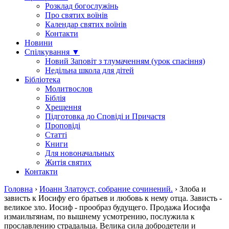
Розклад богослужінь
Про святих воїнів
Календар святих воїнів
Контакти
Новини
Спілкування ▼
Новий Заповіт з тлумаченням (урок спасіння)
Недільна школа для дітей
Бібліотека
Молитвослов
Біблія
Хрещення
Підготовка до Сповіді и Причастя
Проповіді
Статті
Книги
Для новоначальных
Житія святих
Контакти
Головна
›
Иоанн Златоуст, собрание сочинений.
›
Злоба и
зависть к Иосифу его братьев и любовь к нему отца. Зависть -
великое зло. Иосиф - прообраз будущего. Продажа Иосифа
измаильтянам, по вышнему усмотрению, послужила к
прославлению страдальца. Велика сила добродетели и