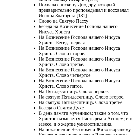
Похвала епископу Диодору, который
предварительно проповедывал и восхвалял
Иоанна Златоуста [181]
Слово на Святую Пасху
Беседа на Вознесение Господа нашего
Иисуса Христа
На Вознесение Господа нашего Иисуса
Христа. Беседа первая.
На Вознесение Господа нашего Иисуса
Христа. Слово второе.
На Вознесение Господа нашего Иисуса
Христа. Слово третье.
На Вознесение Господа нашего Иисуса
Христа. Слово четвертое.
На Вознесение Господа нашего Иисуса
Христа. Слово пятое.
На Пятидесятницу. Слово первое.
На святую Пятидесятницу. Слово второе.
На святую Пятидесятницу. Слово третье.
Беседа о Святом Духе
В день памяти мучеников; также о том, что
Христос называется Пастырем и Агнцем; и о
завесе, и о жертве умилостивления.
На поклонение Честному и Животворящему
Кресту, в среднюю неделю Великого поста