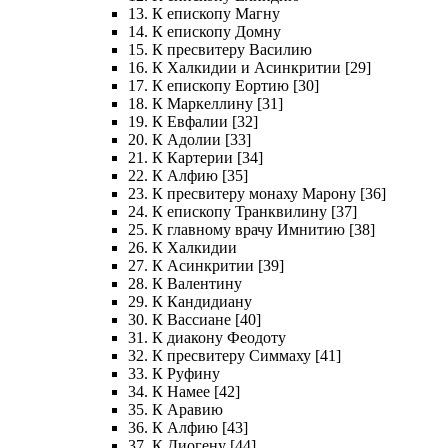
13. К епископу Магну
14. К епископу Домну
15. К пресвитеру Василию
16. К Халкидии и Асинкритии [29]
17. К епископу Еортию [30]
18. К Маркеллину [31]
19. К Евфалии [32]
20. К Адолии [33]
21. К Картерии [34]
22. К Алфию [35]
23. К пресвитеру монаху Марону [36]
24. К епископу Транквилину [37]
25. К главному врачу Имнитию [38]
26. К Халкидии
27. К Асинкритии [39]
28. К Валентину
29. К Кандидиану
30. К Вассиане [40]
31. К диакону Феодоту
32. К пресвитеру Симмаху [41]
33. К Руфину
34. К Намее [42]
35. К Аравию
36. К Алфию [43]
37. К Диогену [44]