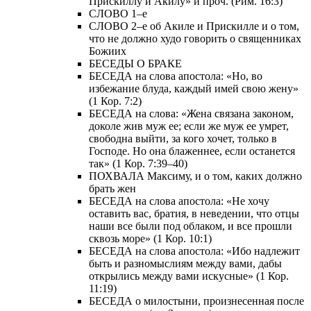
Прискиллу и Акилу» и проч. (Рим. 16:3)
СЛОВО 1–е
СЛОВО 2–е об Акиле и Прискилле и о том,
что не должно худо говорить о священниках
Божиих
БЕСЕДЫ О БРАКЕ
БЕСЕДА на слова апостола: «Но, во
избежание блуда, каждый имей свою жену»
(1 Кор. 7:2)
БЕСЕДА на слова: «Жена связана законом,
доколе жив муж ее; если же муж ее умрет,
свободна выйти, за кого хочет, только в
Господе. Но она блаженнее, если останется
так» (1 Кор. 7:39–40)
ПОХВАЛА Максиму, и о том, каких должно
брать жен
БЕСЕДА на слова апостола: «Не хочу
оставить вас, братия, в неведении, что отцы
наши все были под облаком, и все прошли
сквозь море» (1 Кор. 10:1)
БЕСЕДА на слова апостола: «Ибо надлежит
быть и разномыслиям между вами, дабы
открылись между вами искусные» (1 Кор.
11:19)
БЕСЕДА о милостыни, произнесенная после