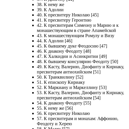
38. К нему же
39. К Адолии
40. К пресвитеру Николаю [45]
41. К пресвитеру Геронтию
42. К пресвитерам Симеону и Марию и к
монашествующим в стране Апамейской
43. К монашествующим Ромулу и Визу
44. К Адолии [46]
45. К бывшему дуке Феодосию [47]
46. К диакону Феодоту [48]
47. К Халкидии и Асинкритии [49]
48. К бывшему консулярию Феодоту [50]
49. К Касту, Валерию, Диофанту и Кириаку,
пресвитерам антиохийским [51]
50. К Транквилину [52]
51. К епископу Кириаку
52. К Маркиану и Маркеллину [53]
53. К Касту, Валерию, Диофанту и Кириаку,
пресвитерам антиохийским [54]
54. К диакону Феодоту [55]
55. К нему же [56]
56. К пресвитеру Николаю
57. К пресвитерам и монахам: Аффонию,
Феодоту и Херею
58. К Малху [57]