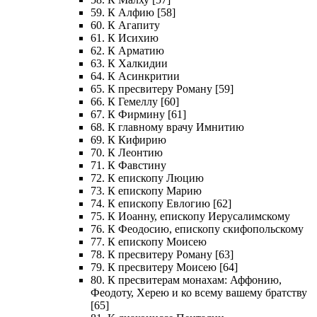
59. К Алфию [58]
60. К Агапиту
61. К Исихию
62. К Арматию
63. К Халкидии
64. К Асинкритии
65. К пресвитеру Роману [59]
66. К Гемеллу [60]
67. К Фирмину [61]
68. К главному врачу Имнитию
69. К Кифирию
70. К Леонтию
71. К Фавстину
72. К епископу Люцию
73. К епископу Марию
74. К епископу Евлогию [62]
75. К Иоанну, епископу Иерусалимскому
76. К Феодосию, епископу скифопольскому
77. К епископу Моисею
78. К пресвитеру Роману [63]
79. К пресвитеру Моисею [64]
80. К пресвитерам монахам: Аффонию,
Феодоту, Херею и ко всему вашему братству
[65]