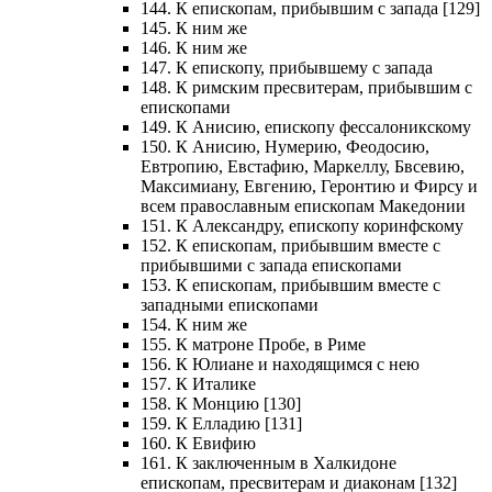
144. К епископам, прибывшим с запада [129]
145. К ним же
146. К ним же
147. К епископу, прибывшему с запада
148. К римским пресвитерам, прибывшим с
епископами
149. К Анисию, епископу фессалоникскому
150. К Анисию, Нумерию, Феодосию,
Евтропию, Евстафию, Маркеллу, Бвсевию,
Максимиану, Евгению, Геронтию и Фирсу и
всем православным епископам Македонии
151. К Александру, епископу коринфскому
152. К епископам, прибывшим вместе с
прибывшими с запада епископами
153. К епископам, прибывшим вместе с
западными епископами
154. К ним же
155. К матроне Пробе, в Риме
156. К Юлиане и находящимся с нею
157. К Италике
158. К Монцию [130]
159. К Елладию [131]
160. К Евифию
161. К заключенным в Халкидоне
епископам, пресвитерам и диаконам [132]