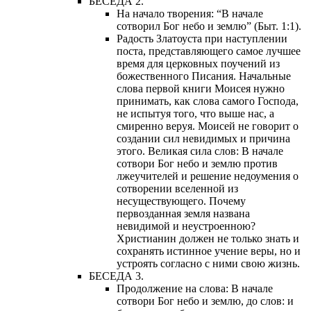
БЕСЕДА 2.
На начало творения: “В начале
сотворил Бог небо и землю” (Быт. 1:1).
Радость Златоуста при наступлении
поста, представляющего самое лучшее
время для церковных поучений из
божественного Писания. Начальные
слова первой книги Моисея нужно
принимать, как слова самого Господа,
не испытуя того, что выше нас, а
смиренно веруя. Моисей не говорит о
создании сил невидимых и причина
этого. Великая сила слов: В начале
сотвори Бог небо и землю против
лжеучителей и решение недоумения о
сотворении вселенной из
несуществующего. Почему
первозданная земля названа
невидимой и неустроенною?
Христианин должен не только знать и
сохранять истинное учение веры, но и
устроять согласно с ними свою жизнь.
БЕСЕДА 3.
Продолжение на слова: В начале
сотвори Бог небо и землю, до слов: и