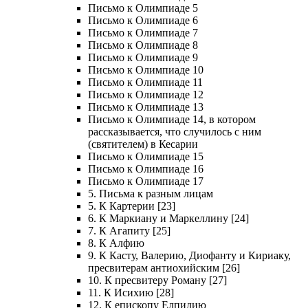
Письмо к Олимпиаде 5
Письмо к Олимпиаде 6
Письмо к Олимпиаде 7
Письмо к Олимпиаде 8
Письмо к Олимпиаде 9
Письмо к Олимпиаде 10
Письмо к Олимпиаде 11
Письмо к Олимпиаде 12
Письмо к Олимпиаде 13
Письмо к Олимпиаде 14, в котором
рассказывается, что случилось с ним
(святителем) в Кесарии
Письмо к Олимпиаде 15
Письмо к Олимпиаде 16
Письмо к Олимпиаде 17
5. Письма к разным лицам
5. К Картерии [23]
6. К Маркиану и Маркеллину [24]
7. К Агапиту [25]
8. К Алфию
9. К Касту, Валерию, Диофанту и Кириаку,
пресвитерам антиохийским [26]
10. К пресвитеру Роману [27]
11. К Исихию [28]
12. К епископу Елпидию