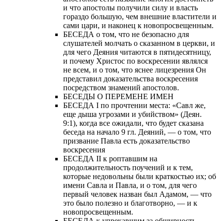
и что апостолы получили силу и власть
гораздо большую, чем внешние властители и
сами цари, и наконец к новопросвещенным.
БЕСЕДА о том, что не безопасно для
слушателей молчать о сказанном в церкви, и
для чего Деяния читаются в пятидесятницу,
и почему Христос по воскресении являлся
не всем, и о том, что яснее лицезрения Он
представил доказательства воскресения
посредством знамений апостолов.
БЕСЕДЫ О ПЕРЕМЕНЕ ИМЕН
БЕСЕДА I по прочтении места: «Савл же,
еще дыша угрозами и убийством» (Деян.
9:1), когда все ожидали, что будет сказана
беседа на начало 9 гл. Деяний, — о том, что
призвание Павла есть доказательство
воскресения
БЕСЕДА II к роптавшим на
продолжительность поучений и к тем,
которые недовольны были краткостью их; об
имени Савла и Павла, и о том, для чего
первый человек назван был Адамом, — что
это было полезно и благотворно, — и к
новопросвещенным.
БЕСЕДА к упрекавшим за обширность