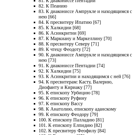
81. К диакониссе Пентадии
82. К Пеанию
83. К диакониссе Ампрукле и находящимся с
нею [66]
84. К пресвитеру Ипатию [67]
85. К Халкидии [68]
86. К Асинкритии [69]
87. К Маркиану и Маркеллину [70]
88. К пресвитеру Северу [71]
89. К чтецу Феодоту [72]
90. К диакониссе Ампрукле и находящимся с
нею [73]
91. К диакониссе Пентадии [74]
92. К Халкидии [75]
93. К Асинкритии и находящимся с ней [76]
94. К пресвитерам: Касту, Валерию,
Диофанту и Кириаку [77]
95. К епископу Урбицию [78]
96. К епископу Руфину
97. К епископу Вассу
98. К Анатолию, епископу аданскому
99. К епископу Феодору [79]
100. К епископу Палладию [81]
101. К епископу Елпидию [82]
102. К пресвитеру Феофилу [84]