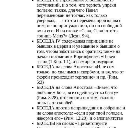
вступлений, и о том, что терпеть упреки
полезно; также, для чего Павел
переименован не тотчас, как только
уверовал, — что эта перемена произошла с
ним, не по принуждению, но по свободной
воли его; И на слова: «Савл, Савл! что ты
гонишь Меня?» (Деян. 9:4).
БЕСЕДА IV содержащая порицание не
бывших в церкви и увещание к бывшим о
том, чтобы заботились о братиях; также на
начало послания к Коринфянам: «Павел
зван» (1 Кор. 1:1), и о смиренномудрии
БЕСЕДА на слова Апостола: «И не сим
только, но хвалимся и скорбями, зная, что от
скорби происходит терпение» и пр. (Рим.
5:3)
БЕСЕДА на слова Апостола: «Знаем, что
любящим Бога, все содействует ко благу»
(Рим. 8:28), о терпении и о том, сколько
пользы от скорбей.
БЕСЕДА против непришедших в собрание и
на слова апостола: «если враг твой голоден,
накорми его» (Рим. 12:20), и о злопамятстве
БЕСЕДЫ на слова: «Приветствуйте