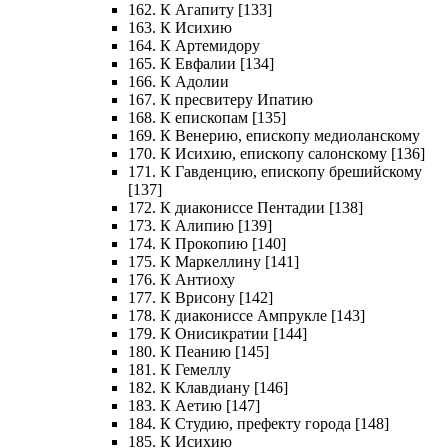
162. К Агапиту [133]
163. К Исихию
164. К Артемидору
165. К Евфалии [134]
166. К Адолии
167. К пресвитеру Ипатию
168. К епископам [135]
169. К Венерию, епископу медиоланскому
170. К Исихию, епископу салонскому [136]
171. К Гавденцию, епископу брешийскому
[137]
172. К диакониссе Пентадии [138]
173. К Алипию [139]
174. К Прокопию [140]
175. К Маркеллину [141]
176. К Антиоху
177. К Врисону [142]
178. К диакониссе Ампрукле [143]
179. К Онисикратии [144]
180. К Пеанию [145]
181. К Гемеллу
182. К Клавдиану [146]
183. К Аетию [147]
184. К Студию, префекту города [148]
185. К Исихию