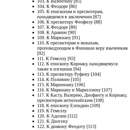
103. К Валентину [85]
104. К Феодоре [86]
105. К епископам и пресвитерам,
находящимся в заключении [87]
106. К пресвитеру Феофилу [88]
107. К Феодоре [89]
108. К Аравию [90]
109. К Маркиану [91]
110. К пресвитерам и монахам,
проповедующим в Финикии веру язычникам
[92]
111. К Гемеллу [93]
112. К епископу Кириаку, находящемуся
также в изгнании [94]
113. К пресвитеру Руфину [104]
114. К Поливию [105]
115. К Мариниану [106]
116. К Маркиану и Маркеллину [107]
117. К Касту, Валерию, Диофанту и Кириаку,
пресвитерам антиохийским [108]
118. К епископу Елпидию [109]
119. К Гемеллу
120. К Адолии [112]
121. К Диогену
122. К диакону Феодоту [113]