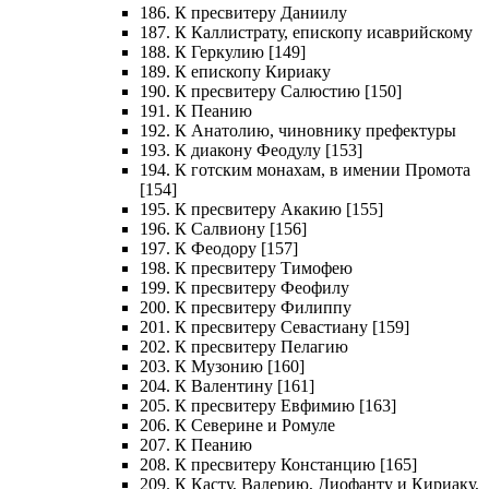
186. К пресвитеру Даниилу
187. К Каллистрату, епископу исаврийскому
188. К Геркулию [149]
189. К епископу Кириаку
190. К пресвитеру Салюстию [150]
191. К Пеанию
192. К Анатолию, чиновнику префектуры
193. К диакону Феодулу [153]
194. К готским монахам, в имении Промота
[154]
195. К пресвитеру Акакию [155]
196. К Салвиону [156]
197. К Феодору [157]
198. К пресвитеру Тимофею
199. К пресвитеру Феофилу
200. К пресвитеру Филиппу
201. К пресвитеру Севастиану [159]
202. К пресвитеру Пелагию
203. К Музонию [160]
204. К Валентину [161]
205. К пресвитеру Евфимию [163]
206. К Северине и Ромуле
207. К Пеанию
208. К пресвитеру Констанцию [165]
209. К Касту, Валерию, Диофанту и Кириаку,