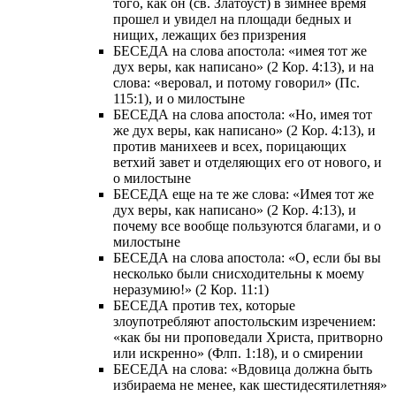
того, как он (св. Златоуст) в зимнее время
прошел и увидел на площади бедных и
нищих, лежащих без призрения
БЕСЕДА на слова апостола: «имея тот же
дух веры, как написано» (2 Кор. 4:13), и на
слова: «веровал, и потому говорил» (Пс.
115:1), и о милостыне
БЕСЕДА на слова апостола: «Но, имея тот
же дух веры, как написано» (2 Кор. 4:13), и
против манихеев и всех, порицающих
ветхий завет и отделяющих его от нового, и
о милостыне
БЕСЕДА еще на те же слова: «Имея тот же
дух веры, как написано» (2 Кор. 4:13), и
почему все вообще пользуются благами, и о
милостыне
БЕСЕДА на слова апостола: «О, если бы вы
несколько были снисходительны к моему
неразумию!» (2 Кор. 11:1)
БЕСЕДА против тех, которые
злоупотребляют апостольским изречением:
«как бы ни проповедали Христа, притворно
или искренно» (Флп. 1:18), и о смирении
БЕСЕДА на слова: «Вдовица должна быть
избираема не менее, как шестидесятилетняя»