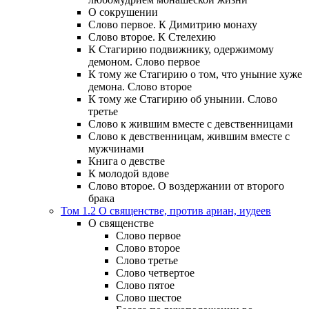
О сокрушении
Слово первое. К Димитрию монаху
Слово второе. К Стелехию
К Стагирию подвижнику, одержимому
демоном. Слово первое
К тому же Стагирию о том, что уныние хуже
демона. Слово второе
К тому же Стагирию об унынии. Слово
третье
Слово к жившим вместе с девственницами
Слово к девственницам, жившим вместе с
мужчинами
Книга о девстве
К молодой вдове
Слово второе. О воздержании от второго
брака
Том 1.2 О священстве, против ариан, иудеев
О священстве
Слово первое
Слово второе
Слово третье
Слово четвертое
Слово пятое
Слово шестое