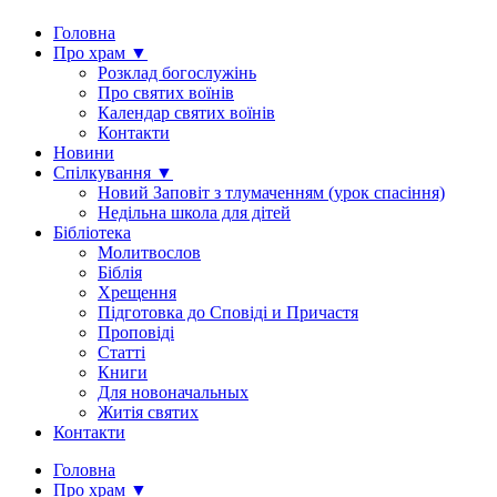
Головна
Про храм ▼
Розклад богослужінь
Про святих воїнів
Календар святих воїнів
Контакти
Новини
Спілкування ▼
Новий Заповіт з тлумаченням (урок спасіння)
Недільна школа для дітей
Бібліотека
Молитвослов
Біблія
Хрещення
Підготовка до Сповіді и Причастя
Проповіді
Статті
Книги
Для новоначальных
Житія святих
Контакти
Головна
Про храм ▼