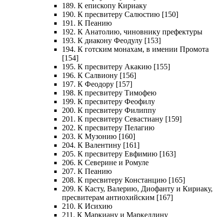
189. К епископу Кириаку
190. К пресвитеру Салюстию [150]
191. К Пеанию
192. К Анатолию, чиновнику префектуры
193. К диакону Феодулу [153]
194. К готским монахам, в имении Промота
[154]
195. К пресвитеру Акакию [155]
196. К Салвиону [156]
197. К Феодору [157]
198. К пресвитеру Тимофею
199. К пресвитеру Феофилу
200. К пресвитеру Филиппу
201. К пресвитеру Севастиану [159]
202. К пресвитеру Пелагию
203. К Музонию [160]
204. К Валентину [161]
205. К пресвитеру Евфимию [163]
206. К Северине и Ромуле
207. К Пеанию
208. К пресвитеру Констанцию [165]
209. К Касту, Валерию, Диофанту и Кириаку,
пресвитерам антиохийским [167]
210. К Исихию
211. К Маркиану и Маркеллину