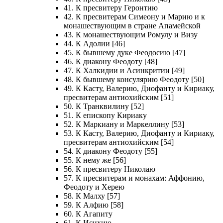
41. К пресвитеру Геронтию
42. К пресвитерам Симеону и Марию и к
монашествующим в стране Апамейской
43. К монашествующим Ромулу и Визу
44. К Адолии [46]
45. К бывшему дуке Феодосию [47]
46. К диакону Феодоту [48]
47. К Халкидии и Асинкритии [49]
48. К бывшему консулярию Феодоту [50]
49. К Касту, Валерию, Диофанту и Кириаку,
пресвитерам антиохийским [51]
50. К Транквилину [52]
51. К епископу Кириаку
52. К Маркиану и Маркеллину [53]
53. К Касту, Валерию, Диофанту и Кириаку,
пресвитерам антиохийским [54]
54. К диакону Феодоту [55]
55. К нему же [56]
56. К пресвитеру Николаю
57. К пресвитерам и монахам: Аффонию,
Феодоту и Херею
58. К Малху [57]
59. К Алфию [58]
60. К Агапиту
61. К Исихию