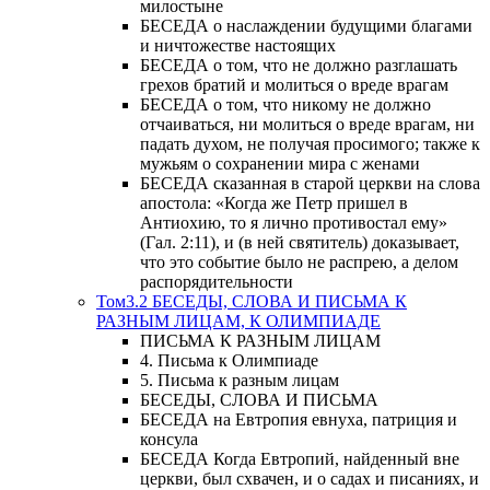
милостыне
БЕСЕДА о наслаждении будущими благами
и ничтожестве настоящих
БЕСЕДА о том, что не должно разглашать
грехов братий и молиться о вреде врагам
БЕСЕДА о том, что никому не должно
отчаиваться, ни молиться о вреде врагам, ни
падать духом, не получая просимого; также к
мужьям о сохранении мира с женами
БЕСЕДА сказанная в старой церкви на слова
апостола: «Когда же Петр пришел в
Антиохию, то я лично противостал ему»
(Гал. 2:11), и (в ней святитель) доказывает,
что это событие было не распрею, а делом
распорядительности
Том3.2 БЕСЕДЫ, СЛОВА И ПИСЬМА К
РАЗНЫМ ЛИЦАМ, К ОЛИМПИАДЕ
ПИСЬМА К РАЗНЫМ ЛИЦАМ
4. Письма к Олимпиаде
5. Письма к разным лицам
БЕСЕДЫ, СЛОВА И ПИСЬМА
БЕСЕДА на Евтропия евнуха, патриция и
консула
БЕСЕДА Когда Евтропий, найденный вне
церкви, был схвачен, и о садах и писаниях, и