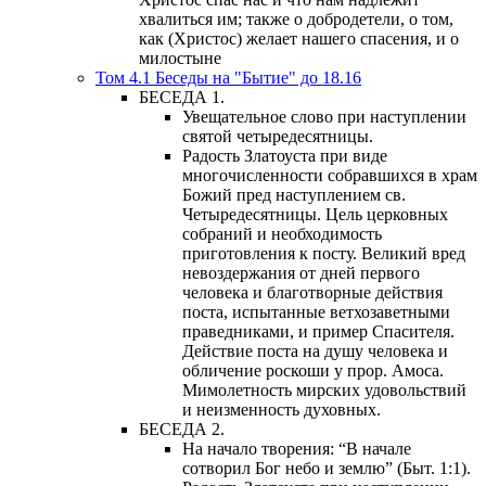
хвалиться им; также о добродетели, о том,
как (Христос) желает нашего спасения, и о
милостыне
Том 4.1 Беседы на "Бытие" до 18.16
БЕСЕДА 1.
Увещательное слово при наступлении
святой четыредесятницы.
Радость Златоуста при виде
многочисленности собравшихся в храм
Божий пред наступлением св.
Четыредесятницы. Цель церковных
собраний и необходимость
приготовления к посту. Великий вред
невоздержания от дней первого
человека и благотворные действия
поста, испытанные ветхозаветными
праведниками, и пример Спасителя.
Действие поста на душу человека и
обличение роскоши у прор. Амоса.
Мимолетность мирских удовольствий
и неизменность духовных.
БЕСЕДА 2.
На начало творения: “В начале
сотворил Бог небо и землю” (Быт. 1:1).