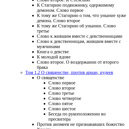
К Стагирию подвижнику, одержимому
демоном. Слово первое
К тому же Стагирию о том, что уныние хуже
демона. Слово второе
К тому же Стагирию об унынии. Слово
третье
Слово к жившим вместе с девственницами
Слово к девственницам, жившим вместе с
мужчинами
Книга о девстве
К молодой вдове
Слово второе. О воздержании от второго
брака
Том 1.2 О священстве, против ариан, иудеев
О священстве
Слово первое
Слово второе
Слово третье
Слово четвертое
Слово пятое
Слово шестое
Беседа по рукоположении во
пресвитера
Против аномеев не признававших божество