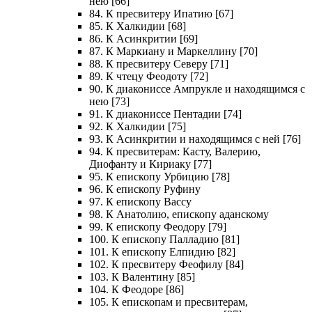
нею [66]
84. К пресвитеру Ипатию [67]
85. К Халкидии [68]
86. К Асинкритии [69]
87. К Маркиану и Маркеллину [70]
88. К пресвитеру Северу [71]
89. К чтецу Феодоту [72]
90. К диакониссе Ампрукле и находящимся с
нею [73]
91. К диакониссе Пентадии [74]
92. К Халкидии [75]
93. К Асинкритии и находящимся с ней [76]
94. К пресвитерам: Касту, Валерию,
Диофанту и Кириаку [77]
95. К епископу Урбицию [78]
96. К епископу Руфину
97. К епископу Вассу
98. К Анатолию, епископу аданскому
99. К епископу Феодору [79]
100. К епископу Палладию [81]
101. К епископу Елпидию [82]
102. К пресвитеру Феофилу [84]
103. К Валентину [85]
104. К Феодоре [86]
105. К епископам и пресвитерам,