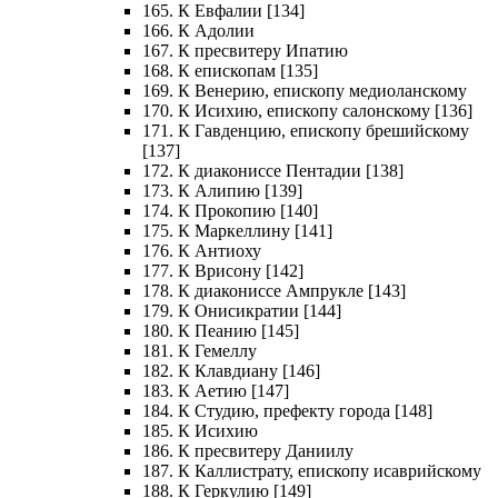
165. К Евфалии [134]
166. К Адолии
167. К пресвитеру Ипатию
168. К епископам [135]
169. К Венерию, епископу медиоланскому
170. К Исихию, епископу салонскому [136]
171. К Гавденцию, епископу брешийскому
[137]
172. К диакониссе Пентадии [138]
173. К Алипию [139]
174. К Прокопию [140]
175. К Маркеллину [141]
176. К Антиоху
177. К Врисону [142]
178. К диакониссе Ампрукле [143]
179. К Онисикратии [144]
180. К Пеанию [145]
181. К Гемеллу
182. К Клавдиану [146]
183. К Аетию [147]
184. К Студию, префекту города [148]
185. К Исихию
186. К пресвитеру Даниилу
187. К Каллистрату, епископу исаврийскому
188. К Геркулию [149]