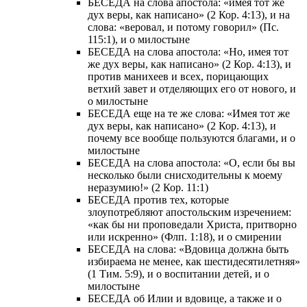
БЕСЕДА на слова апостола: «имея тот же
дух веры, как написано» (2 Кор. 4:13), и на
слова: «веровал, и потому говорил» (Пс.
115:1), и о милостыне
БЕСЕДА на слова апостола: «Но, имея тот
же дух веры, как написано» (2 Кор. 4:13), и
против манихеев и всех, порицающих
ветхий завет и отделяющих его от нового, и
о милостыне
БЕСЕДА еще на те же слова: «Имея тот же
дух веры, как написано» (2 Кор. 4:13), и
почему все вообще пользуются благами, и о
милостыне
БЕСЕДА на слова апостола: «О, если бы вы
несколько были снисходительны к моему
неразумию!» (2 Кор. 11:1)
БЕСЕДА против тех, которые
злоупотребляют апостольским изречением:
«как бы ни проповедали Христа, притворно
или искренно» (Флп. 1:18), и о смирении
БЕСЕДА на слова: «Вдовица должна быть
избираема не менее, как шестидесятилетняя»
(1 Тим. 5:9), и о воспитании детей, и о
милостыне
БЕСЕДА об Илии и вдовице, а также и о