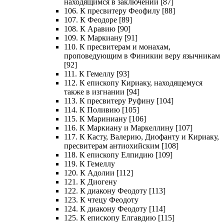
находящимся в заключении [87]
106. К пресвитеру Феофилу [88]
107. К Феодоре [89]
108. К Аравию [90]
109. К Маркиану [91]
110. К пресвитерам и монахам,
проповедующим в Финикии веру язычникам
[92]
111. К Гемеллу [93]
112. К епископу Кириаку, находящемуся
также в изгнании [94]
113. К пресвитеру Руфину [104]
114. К Поливию [105]
115. К Мариниану [106]
116. К Маркиану и Маркеллину [107]
117. К Касту, Валерию, Диофанту и Кириаку,
пресвитерам антиохийским [108]
118. К епископу Елпидию [109]
119. К Гемеллу
120. К Адолии [112]
121. К Диогену
122. К диакону Феодоту [113]
123. К чтецу Феодоту
124. К диакону Феодоту [114]
125. К епископу Елгавдию [115]