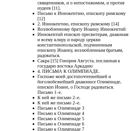
священников, и о непостижимом, и против
иудеев [11].
Письмо к Иннокентию, епископу римскому
[12]
2. Иннокентию, епископу римскому [14]
Возлюбленному брату Иоанну Иннокентий
Иннокентий епископ пресвитерам, диаконам
и всему клиру и народу церкви
константинопольской, подчиненным
епископу Иоанну, возлюбленным братьям,
радоваться.
Сакра [15] Гонория Августа, посланная к
государю востока Аркадию
4. ПИСЬМА К ОЛИМПИАДЕ.
Госпоже моей достопочтеннейшей и
боголюбезнейшей диаконисе Олимпиаде,
епископ Иоанн, о Господе радоваться.
Письмо 1–е.
К ней же письмо 2–е.
К ней же письмо 2–е.
Письмо к Олимпиаде 3
Письмо к Олимпиаде 4
Письмо к Олимпиаде 5
Письмо к Олимпиаде 6
Письмо к Олимпиаде 7