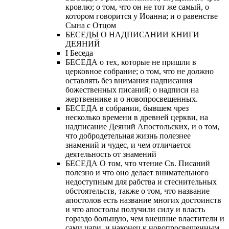
кровлю; о том, что он не тот же самый, о
котором говорится у Иоанна; и о равенстве
Сына с Отцом
БЕСЕДЫ О НАДПИСАНИИ КНИГИ
ДЕЯНИЙ
Ι Беседа
БЕСЕДА о тех, которые не пришли в
церковное собрание; о том, что не должно
оставлять без внимания надписания
божественных писаний; о надписи на
жертвеннике и о новопросвещенных.
БЕСЕДА в собрании, бывшем чрез
несколько времени в древней церкви, на
надписание Деяний Апостольских, и о том,
что добродетельная жизнь полезнее
знамений и чудес, и чем отличается
деятельность от знамений
БЕСЕДА О том, что чтение Св. Писаний
полезно и что оно делает внимательного
недоступным для рабства и стеснительных
обстоятельств, также о том, что название
апостолов есть название многих достоинств
и что апостолы получили силу и власть
гораздо большую, чем внешние властители и
сами цари, и наконец к новопросвещенным.