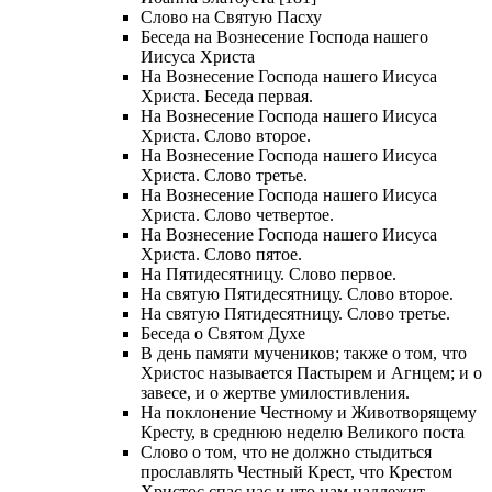
Слово на Святую Пасху
Беседа на Вознесение Господа нашего
Иисуса Христа
На Вознесение Господа нашего Иисуса
Христа. Беседа первая.
На Вознесение Господа нашего Иисуса
Христа. Слово второе.
На Вознесение Господа нашего Иисуса
Христа. Слово третье.
На Вознесение Господа нашего Иисуса
Христа. Слово четвертое.
На Вознесение Господа нашего Иисуса
Христа. Слово пятое.
На Пятидесятницу. Слово первое.
На святую Пятидесятницу. Слово второе.
На святую Пятидесятницу. Слово третье.
Беседа о Святом Духе
В день памяти мучеников; также о том, что
Христос называется Пастырем и Агнцем; и о
завесе, и о жертве умилостивления.
На поклонение Честному и Животворящему
Кресту, в среднюю неделю Великого поста
Слово о том, что не должно стыдиться
прославлять Честный Крест, что Крестом
Христос спас нас и что нам надлежит