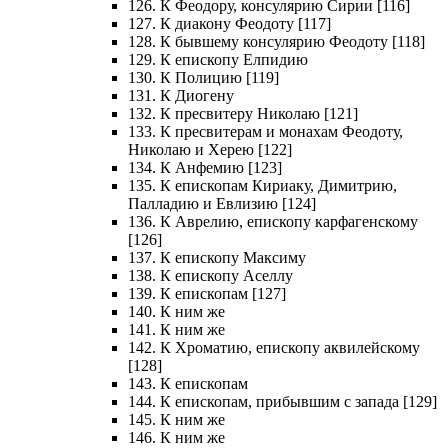
126. К Феодору, консулярию Сирии [116]
127. К диакону Феодоту [117]
128. К бывшему консулярию Феодоту [118]
129. К епископу Елпидию
130. К Полицию [119]
131. К Диогену
132. К пресвитеру Николаю [121]
133. К пресвитерам и монахам Феодоту,
Николаю и Херею [122]
134. К Анфемию [123]
135. К епископам Кириаку, Димитрию,
Палладию и Евлизию [124]
136. К Аврелию, епископу карфагенскому
[126]
137. К епископу Максиму
138. К епископу Аселлу
139. К епископам [127]
140. К ним же
141. К ним же
142. К Хроматию, епископу аквилейскому
[128]
143. К епископам
144. К епископам, прибывшим с запада [129]
145. К ним же
146. К ним же