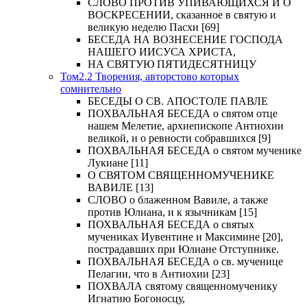
СЛОВО ПРОТИВ УПИВАЮЩИХСЯ И О
ВОСКРЕСЕНИИ, сказанное в святую и
великую неделю Пасхи [69]
БЕСЕДА НА ВОЗНЕСЕНИЕ ГОСПОДА
НАШЕГО ИИСУСА ХРИСТА,
НА СВЯТУЮ ПЯТИДЕСЯТНИЦУ
Том2.2 Творения, авторстово которых
сомнительно
БЕСЕДЫ О СВ. АПОСТОЛЕ ПАВЛЕ
ПОХВАЛЬНАЯ БЕСЕДА о святом отце
нашем Мелетие, архиепископе Антиохии
великой, и о ревности собравшихся [9]
ПОХВАЛЬНАЯ БЕСЕДА о святом мученике
Лукиане [11]
О СВЯТОМ СВЯЩЕННОМУЧЕНИКЕ
ВАВИЛЕ [13]
СЛОВО о блаженном Вавиле, а также
против Юлиана, и к язычникам [15]
ПОХВАЛЬНАЯ БЕСЕДА о святых
мучениках Иувентине и Максимине [20],
пострадавших при Юлиане Отступнике.
ПОХВАЛЬНАЯ БЕСЕДА о св. мученице
Пелагии, что в Антиохии [23]
ПОХВАЛА святому священномученику
Игнатию Богоносцу,