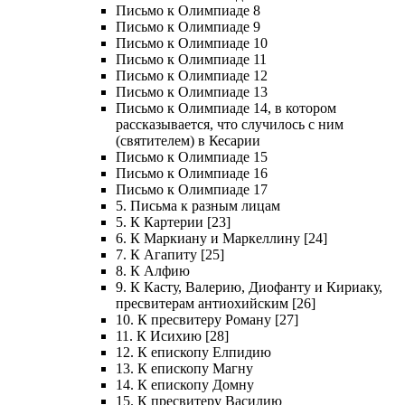
Письмо к Олимпиаде 8
Письмо к Олимпиаде 9
Письмо к Олимпиаде 10
Письмо к Олимпиаде 11
Письмо к Олимпиаде 12
Письмо к Олимпиаде 13
Письмо к Олимпиаде 14, в котором
рассказывается, что случилось с ним
(святителем) в Кесарии
Письмо к Олимпиаде 15
Письмо к Олимпиаде 16
Письмо к Олимпиаде 17
5. Письма к разным лицам
5. К Картерии [23]
6. К Маркиану и Маркеллину [24]
7. К Агапиту [25]
8. К Алфию
9. К Касту, Валерию, Диофанту и Кириаку,
пресвитерам антиохийским [26]
10. К пресвитеру Роману [27]
11. К Исихию [28]
12. К епископу Елпидию
13. К епископу Магну
14. К епископу Домну
15. К пресвитеру Василию