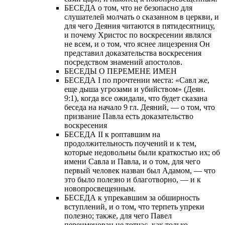
БЕСЕДА о том, что не безопасно для
слушателей молчать о сказанном в церкви, и
для чего Деяния читаются в пятидесятницу,
и почему Христос по воскресении являлся
не всем, и о том, что яснее лицезрения Он
представил доказательства воскресения
посредством знамений апостолов.
БЕСЕДЫ О ПЕРЕМЕНЕ ИМЕН
БЕСЕДА I по прочтении места: «Савл же,
еще дыша угрозами и убийством» (Деян.
9:1), когда все ожидали, что будет сказана
беседа на начало 9 гл. Деяний, — о том, что
призвание Павла есть доказательство
воскресения
БЕСЕДА II к роптавшим на
продолжительность поучений и к тем,
которые недовольны были краткостью их; об
имени Савла и Павла, и о том, для чего
первый человек назван был Адамом, — что
это было полезно и благотворно, — и к
новопросвещенным.
БЕСЕДА к упрекавшим за обширность
вступлений, и о том, что терпеть упреки
полезно; также, для чего Павел
переименован не тотчас, как только