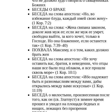
что не должно худо говорить о священниках
Божиих
БЕСЕДЫ О БРАКЕ
БЕСЕДА на слова апостола: «Но, во
избежание блуда, каждый имей свою жену»
(1 Кор. 7:2)
БЕСЕДА на слова: «Жена связана законом,
доколе жив муж ее; если же муж ее умрет,
свободна выйти, за кого хочет, только в
Господе. Но она блаженнее, если останется
так» (1 Кор. 7:39–40)
ПОХВАЛА Максиму, и о том, каких должно
брать жен
БЕСЕДА на слова апостола: «Не хочу
оставить вас, братия, в неведении, что отцы
наши все были под облаком, и все прошли
сквозь море» (1 Кор. 10:1)
БЕСЕДА на слова апостола: «Ибо надлежит
быть и разномыслиям между вами, дабы
открылись между вами искусные» (1 Кор.
11:19)
БЕСЕДА о милостыни, произнесенная после
того, как он (св. Златоуст) в зимнее время
прошел и увидел на площади бедных и
нищих, лежащих без призрения