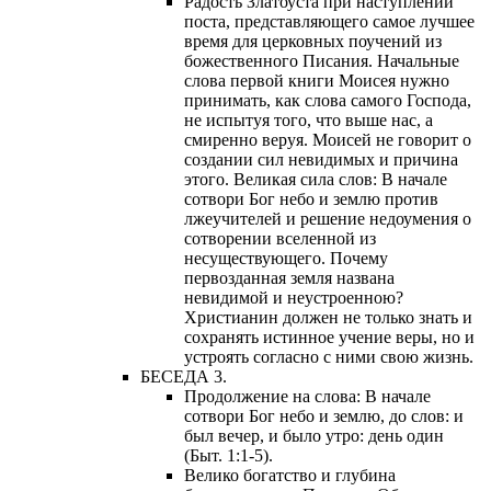
Радость Златоуста при наступлении
поста, представляющего самое лучшее
время для церковных поучений из
божественного Писания. Начальные
слова первой книги Моисея нужно
принимать, как слова самого Господа,
не испытуя того, что выше нас, а
смиренно веруя. Моисей не говорит о
создании сил невидимых и причина
этого. Великая сила слов: В начале
сотвори Бог небо и землю против
лжеучителей и решение недоумения о
сотворении вселенной из
несуществующего. Почему
первозданная земля названа
невидимой и неустроенною?
Христианин должен не только знать и
сохранять истинное учение веры, но и
устроять согласно с ними свою жизнь.
БЕСЕДА 3.
Продолжение на слова: В начале
сотвори Бог небо и землю, до слов: и
был вечер, и было утро: день один
(Быт. 1:1-5).
Велико богатство и глубина