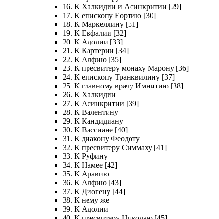
16. К Халкидии и Асинкритии [29]
17. К епископу Еортию [30]
18. К Маркеллину [31]
19. К Евфалии [32]
20. К Адолии [33]
21. К Картерии [34]
22. К Алфию [35]
23. К пресвитеру монаху Марону [36]
24. К епископу Транквилину [37]
25. К главному врачу Имнитию [38]
26. К Халкидии
27. К Асинкритии [39]
28. К Валентину
29. К Кандидиану
30. К Вассиане [40]
31. К диакону Феодоту
32. К пресвитеру Симмаху [41]
33. К Руфину
34. К Намее [42]
35. К Аравию
36. К Алфию [43]
37. К Диогену [44]
38. К нему же
39. К Адолии
40. К пресвитеру Николаю [45]