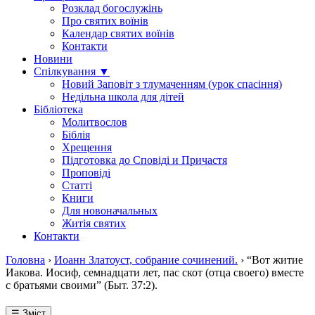
Розклад богослужінь
Про святих воїнів
Календар святих воїнів
Контакти
Новини
Спілкування ▼
Новий Заповіт з тлумаченням (урок спасіння)
Недільна школа для дітей
Бібліотека
Молитвослов
Біблія
Хрещення
Підготовка до Сповіді и Причастя
Проповіді
Статті
Книги
Для новоначальных
Житія святих
Контакти
Головна
›
Иоанн Златоуст, собрание сочинений.
›
“Вот житие
Иакова. Иосиф, семнадцати лет, пас скот (отца своего) вместе
с братьями своими” (Быт. 37:2).
☰ Зміст