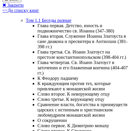
✖ Закрити
<<До списку книг
Том 1.1 Беседы разные
Глава первая. Детство, юность и
подвижничество св. Иоанна (347-380)
Глава вторая. Служение Иоанна Златоуста в
сане диакона и пресвитера в Антиохии (381-
398 гг.)
Глава третья. Св. Иоанн Златоуст на
престоле константинопольском (398-404 гг.)
Глава четвертая. Св. Иоанн Златоуст в
заточении и его блаженная кончина (404-407
гг.)
К Феодору падшему
К враждующим против тех, которые
привлекают к монашеской жизни
Слово второе. К неверующему отцу
Слово третье. К верующему отцу
Сравнение власти, богатства и преимуществ
царских с истинным и христианским
любомудрием монашеской жизни
О сокрушении
Слово первое. К Димитрию монаху
Слово второе. К Стелехию