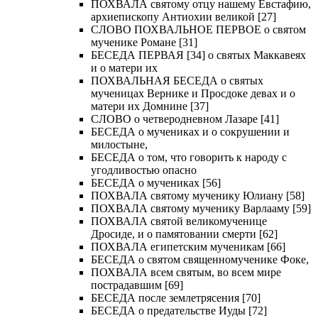
ПОХВАЛА святому отцу нашему Евстафию,
архиепископу Антиохии великой [27]
СЛОВО ПОХВАЛЬНОЕ ПЕРВОЕ о святом
мученике Романе [31]
БЕСЕДА ПЕРВАЯ [34] о святых Маккавеях
и о матери их
ПОХВАЛЬНАЯ БЕСЕДА о святых
мученицах Вернике и Просдоке девах и о
матери их Домнине [37]
СЛОВО о четверодневном Лазаре [41]
БЕСЕДА о мучениках и о сокрушении и
милостыне,
БЕСЕДА о том, что говорить к народу с
угодливостью опасно
БЕСЕДА о мучениках [56]
ПОХВАЛА святому мученику Юлиану [58]
ПОХВАЛА святому мученику Варлааму [59]
ПОХВАЛА святой великомученице
Дросиде, и о памятовании смерти [62]
ПОХВАЛА египетским мученикам [66]
БЕСЕДА о святом священномученике Фоке,
ПОХВАЛА всем святым, во всем мире
пострадавшим [69]
БЕСЕДА после землетрясения [70]
БЕСЕДА о предательстве Иуды [72]