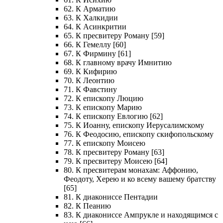
62. К Арматию
63. К Халкидии
64. К Асинкритии
65. К пресвитеру Роману [59]
66. К Гемеллу [60]
67. К Фирмину [61]
68. К главному врачу Имнитию
69. К Кифирию
70. К Леонтию
71. К Фавстину
72. К епископу Люцию
73. К епископу Марию
74. К епископу Евлогию [62]
75. К Иоанну, епископу Иерусалимскому
76. К Феодосию, епископу скифопольскому
77. К епископу Моисею
78. К пресвитеру Роману [63]
79. К пресвитеру Моисею [64]
80. К пресвитерам монахам: Аффонию,
Феодоту, Херею и ко всему вашему братству
[65]
81. К диакониссе Пентадии
82. К Пеанию
83. К диакониссе Ампрукле и находящимся с