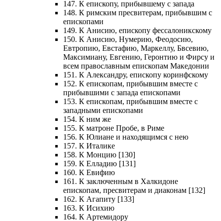
147. К епископу, прибывшему с запада
148. К римским пресвитерам, прибывшим с
епископами
149. К Анисию, епископу фессалоникскому
150. К Анисию, Нумерию, Феодосию,
Евтропию, Евстафию, Маркеллу, Бвсевию,
Максимиану, Евгению, Геронтию и Фирсу и
всем православным епископам Македонии
151. К Александру, епископу коринфскому
152. К епископам, прибывшим вместе с
прибывшими с запада епископами
153. К епископам, прибывшим вместе с
западными епископами
154. К ним же
155. К матроне Пробе, в Риме
156. К Юлиане и находящимся с нею
157. К Италике
158. К Монцию [130]
159. К Елладию [131]
160. К Евифию
161. К заключенным в Халкидоне
епископам, пресвитерам и диаконам [132]
162. К Агапиту [133]
163. К Исихию
164. К Артемидору