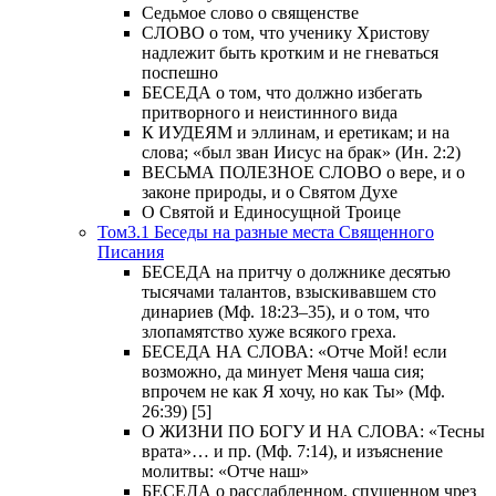
Седьмое слово о священстве
СЛОВО о том, что ученику Христову
надлежит быть кротким и не гневаться
поспешно
БЕСЕДА о том, что должно избегать
притворного и неистинного вида
К ИУДЕЯМ и эллинам, и еретикам; и на
слова; «был зван Иисус на брак» (Ин. 2:2)
ВЕСЬМА ПОЛЕЗНОЕ СЛОВО о вере, и о
законе природы, и о Святом Духе
О Святой и Единосущной Троице
Том3.1 Беседы на разные места Священного
Писания
БЕСЕДА на притчу о должнике десятью
тысячами талантов, взыскивавшем сто
динариев (Мф. 18:23–35), и о том, что
злопамятство хуже всякого греха.
БЕСЕДА НА СЛОВА: «Отче Мой! если
возможно, да минует Меня чаша сия;
впрочем не как Я хочу, но как Ты» (Мф.
26:39) [5]
О ЖИЗНИ ПО БОГУ И НА СЛОВА: «Тесны
врата»… и пр. (Мф. 7:14), и изъяснение
молитвы: «Отче наш»
БЕСЕДА о расслабленном, спущенном чрез