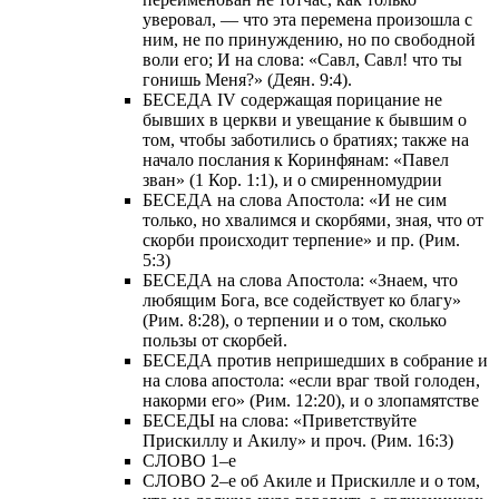
уверовал, — что эта перемена произошла с
ним, не по принуждению, но по свободной
воли его; И на слова: «Савл, Савл! что ты
гонишь Меня?» (Деян. 9:4).
БЕСЕДА IV содержащая порицание не
бывших в церкви и увещание к бывшим о
том, чтобы заботились о братиях; также на
начало послания к Коринфянам: «Павел
зван» (1 Кор. 1:1), и о смиренномудрии
БЕСЕДА на слова Апостола: «И не сим
только, но хвалимся и скорбями, зная, что от
скорби происходит терпение» и пр. (Рим.
5:3)
БЕСЕДА на слова Апостола: «Знаем, что
любящим Бога, все содействует ко благу»
(Рим. 8:28), о терпении и о том, сколько
пользы от скорбей.
БЕСЕДА против непришедших в собрание и
на слова апостола: «если враг твой голоден,
накорми его» (Рим. 12:20), и о злопамятстве
БЕСЕДЫ на слова: «Приветствуйте
Прискиллу и Акилу» и проч. (Рим. 16:3)
СЛОВО 1–е
СЛОВО 2–е об Акиле и Прискилле и о том,