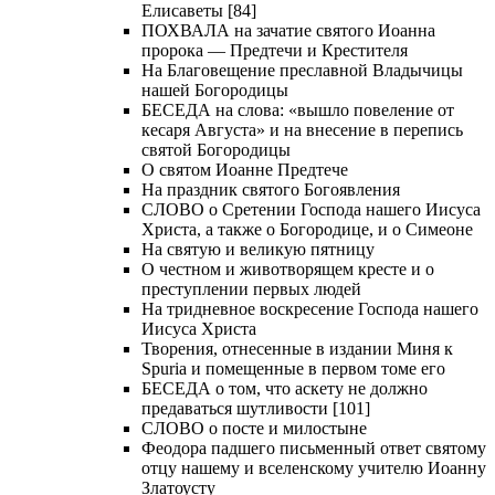
Елисаветы [84]
ПОХВАЛА на зачатие святого Иоанна
пророка — Предтечи и Крестителя
На Благовещение преславной Владычицы
нашей Богородицы
БЕСЕДА на слова: «вышло повеление от
кесаря Августа» и на внесение в перепись
святой Богородицы
О святом Иоанне Предтече
На праздник святого Богоявления
СЛОВО о Сретении Господа нашего Иисуса
Христа, а также о Богородице, и о Симеоне
На святую и великую пятницу
О честном и животворящем кресте и о
преступлении первых людей
На тридневное воскресение Господа нашего
Иисуса Христа
Творения, отнесенные в издании Миня к
Spuria и помещенные в первом томе его
БЕСЕДА о том, что аскету не должно
предаваться шутливости [101]
СЛОВО о посте и милостыне
Феодора падшего письменный ответ святому
отцу нашему и вселенскому учителю Иоанну
Златоусту