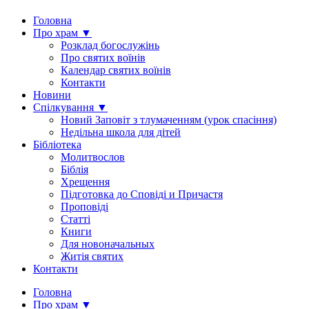
Головна
Про храм ▼
Розклад богослужінь
Про святих воїнів
Календар святих воїнів
Контакти
Новини
Спілкування ▼
Новий Заповіт з тлумаченням (урок спасіння)
Недільна школа для дітей
Бібліотека
Молитвослов
Біблія
Хрещення
Підготовка до Сповіді и Причастя
Проповіді
Статті
Книги
Для новоначальных
Житія святих
Контакти
Головна
Про храм ▼