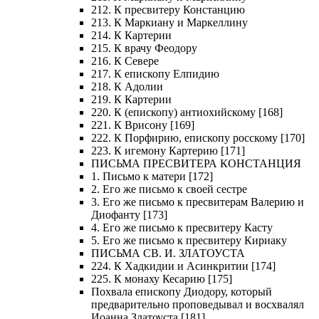
212. К пресвитеру Констанцию
213. К Маркиану и Маркеллину
214. К Картерии
215. К врачу Феодору
216. К Севере
217. К епископу Елпидию
218. К Адолии
219. К Картерии
220. К (епископу) антиохийскому [168]
221. К Врисону [169]
222. К Порфирию, епископу росскому [170]
223. К игемону Картерию [171]
ПИСЬМА ПРЕСВИТЕРА КОНСТАНЦИЯ
1. Письмо к матери [172]
2. Его же письмо к своей сестре
3. Его же письмо к пресвитерам Валерию и
Диофанту [173]
4. Его же письмо к пресвитеру Касту
5. Его же письмо к пресвитеру Кириаку
ПИСЬМА СВ. И. ЗЛАТОУСТА
224. К Хадкидии и Асинкритии [174]
225. К монаху Кесарию [175]
Похвала епископу Диодору, который
предварительно проповедывал и восхвалял
Иоанна Златоуста [181]