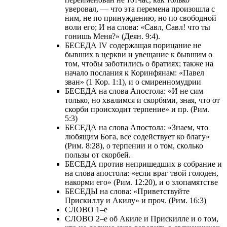
уверовал, — что эта перемена произошла с
ним, не по принуждению, но по свободной
воли его; И на слова: «Савл, Савл! что ты
гонишь Меня?» (Деян. 9:4).
БЕСЕДА IV содержащая порицание не
бывших в церкви и увещание к бывшим о
том, чтобы заботились о братиях; также на
начало послания к Коринфянам: «Павел
зван» (1 Кор. 1:1), и о смиренномудрии
БЕСЕДА на слова Апостола: «И не сим
только, но хвалимся и скорбями, зная, что от
скорби происходит терпение» и пр. (Рим.
5:3)
БЕСЕДА на слова Апостола: «Знаем, что
любящим Бога, все содействует ко благу»
(Рим. 8:28), о терпении и о том, сколько
пользы от скорбей.
БЕСЕДА против непришедших в собрание и
на слова апостола: «если враг твой голоден,
накорми его» (Рим. 12:20), и о злопамятстве
БЕСЕДЫ на слова: «Приветствуйте
Прискиллу и Акилу» и проч. (Рим. 16:3)
СЛОВО 1–е
СЛОВО 2–е об Акиле и Прискилле и о том,