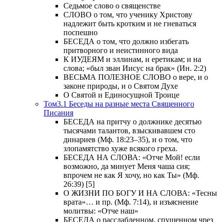
Седьмое слово о священстве
СЛОВО о том, что ученику Христову
надлежит быть кротким и не гневаться
поспешно
БЕСЕДА о том, что должно избегать
притворного и неистинного вида
К ИУДЕЯМ и эллинам, и еретикам; и на
слова; «был зван Иисус на брак» (Ин. 2:2)
ВЕСЬМА ПОЛЕЗНОЕ СЛОВО о вере, и о
законе природы, и о Святом Духе
О Святой и Единосущной Троице
Том3.1 Беседы на разные места Священного
Писания
БЕСЕДА на притчу о должнике десятью
тысячами талантов, взыскивавшем сто
динариев (Мф. 18:23–35), и о том, что
злопамятство хуже всякого греха.
БЕСЕДА НА СЛОВА: «Отче Мой! если
возможно, да минует Меня чаша сия;
впрочем не как Я хочу, но как Ты» (Мф.
26:39) [5]
О ЖИЗНИ ПО БОГУ И НА СЛОВА: «Тесны
врата»… и пр. (Мф. 7:14), и изъяснение
молитвы: «Отче наш»
БЕСЕДА о расслабленном, спущенном чрез