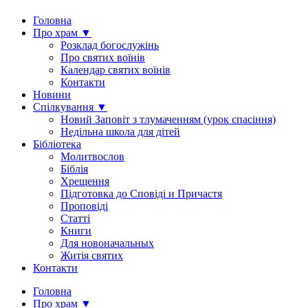
Головна
Про храм ▼
Розклад богослужінь
Про святих воїнів
Календар святих воїнів
Контакти
Новини
Спілкування ▼
Новий Заповіт з тлумаченням (урок спасіння)
Недільна школа для дітей
Бібліотека
Молитвослов
Біблія
Хрещення
Підготовка до Сповіді и Причастя
Проповіді
Статті
Книги
Для новоначальных
Житія святих
Контакти
Головна
Про храм ▼