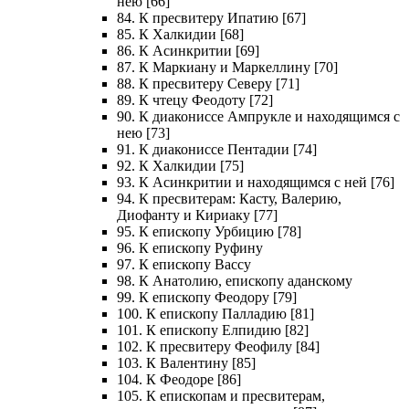
нею [66]
84. К пресвитеру Ипатию [67]
85. К Халкидии [68]
86. К Асинкритии [69]
87. К Маркиану и Маркеллину [70]
88. К пресвитеру Северу [71]
89. К чтецу Феодоту [72]
90. К диакониссе Ампрукле и находящимся с
нею [73]
91. К диакониссе Пентадии [74]
92. К Халкидии [75]
93. К Асинкритии и находящимся с ней [76]
94. К пресвитерам: Касту, Валерию,
Диофанту и Кириаку [77]
95. К епископу Урбицию [78]
96. К епископу Руфину
97. К епископу Вассу
98. К Анатолию, епископу аданскому
99. К епископу Феодору [79]
100. К епископу Палладию [81]
101. К епископу Елпидию [82]
102. К пресвитеру Феофилу [84]
103. К Валентину [85]
104. К Феодоре [86]
105. К епископам и пресвитерам,