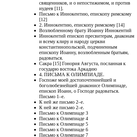
священников, и о непостижимом, и против
иудеев [11].
Письмо к Иннокентию, епископу римскому
[12]
2. Иннокентию, епископу римскому [14]
Возлюбленному брату Иоанну Иннокентий
Иннокентий епископ пресвитерам, диаконам
и всему клиру и народу церкви
константинопольской, подчиненным
епископу Иоанну, возлюбленным братьям,
радоваться.
Сакра [15] Гонория Августа, посланная к
государю востока Аркадию
4. ПИСЬМА К ОЛИМПИАДЕ.
Госпоже моей достопочтеннейшей и
боголюбезнейшей диаконисе Олимпиаде,
епископ Иоанн, о Господе радоваться.
Письмо 1–е.
К ней же письмо 2–е.
К ней же письмо 2–е.
Письмо к Олимпиаде 3
Письмо к Олимпиаде 4
Письмо к Олимпиаде 5
Письмо к Олимпиаде 6
Письмо к Олимпиаде 7