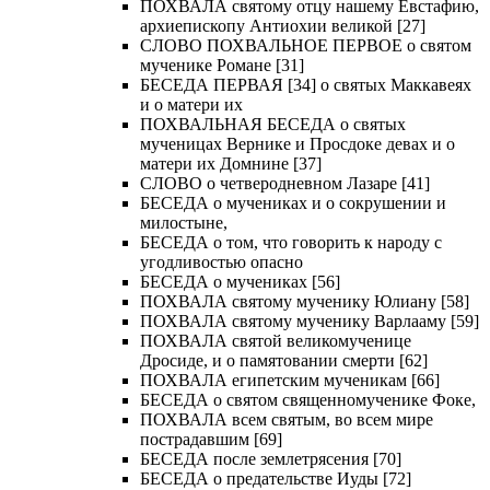
ПОХВАЛА святому отцу нашему Евстафию,
архиепископу Антиохии великой [27]
СЛОВО ПОХВАЛЬНОЕ ПЕРВОЕ о святом
мученике Романе [31]
БЕСЕДА ПЕРВАЯ [34] о святых Маккавеях
и о матери их
ПОХВАЛЬНАЯ БЕСЕДА о святых
мученицах Вернике и Просдоке девах и о
матери их Домнине [37]
СЛОВО о четверодневном Лазаре [41]
БЕСЕДА о мучениках и о сокрушении и
милостыне,
БЕСЕДА о том, что говорить к народу с
угодливостью опасно
БЕСЕДА о мучениках [56]
ПОХВАЛА святому мученику Юлиану [58]
ПОХВАЛА святому мученику Варлааму [59]
ПОХВАЛА святой великомученице
Дросиде, и о памятовании смерти [62]
ПОХВАЛА египетским мученикам [66]
БЕСЕДА о святом священномученике Фоке,
ПОХВАЛА всем святым, во всем мире
пострадавшим [69]
БЕСЕДА после землетрясения [70]
БЕСЕДА о предательстве Иуды [72]