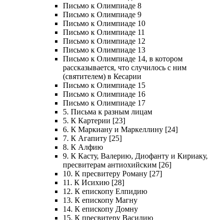
Письмо к Олимпиаде 8
Письмо к Олимпиаде 9
Письмо к Олимпиаде 10
Письмо к Олимпиаде 11
Письмо к Олимпиаде 12
Письмо к Олимпиаде 13
Письмо к Олимпиаде 14, в котором
рассказывается, что случилось с ним
(святителем) в Кесарии
Письмо к Олимпиаде 15
Письмо к Олимпиаде 16
Письмо к Олимпиаде 17
5. Письма к разным лицам
5. К Картерии [23]
6. К Маркиану и Маркеллину [24]
7. К Агапиту [25]
8. К Алфию
9. К Касту, Валерию, Диофанту и Кириаку,
пресвитерам антиохийским [26]
10. К пресвитеру Роману [27]
11. К Исихию [28]
12. К епископу Елпидию
13. К епископу Магну
14. К епископу Домну
15. К пресвитеру Василию