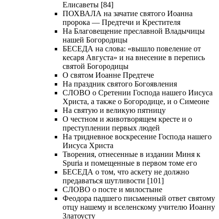
Елисаветы [84]
ПОХВАЛА на зачатие святого Иоанна
пророка — Предтечи и Крестителя
На Благовещение преславной Владычицы
нашей Богородицы
БЕСЕДА на слова: «вышло повеление от
кесаря Августа» и на внесение в перепись
святой Богородицы
О святом Иоанне Предтече
На праздник святого Богоявления
СЛОВО о Сретении Господа нашего Иисуса
Христа, а также о Богородице, и о Симеоне
На святую и великую пятницу
О честном и животворящем кресте и о
преступлении первых людей
На тридневное воскресение Господа нашего
Иисуса Христа
Творения, отнесенные в издании Миня к
Spuria и помещенные в первом томе его
БЕСЕДА о том, что аскету не должно
предаваться шутливости [101]
СЛОВО о посте и милостыне
Феодора падшего письменный ответ святому
отцу нашему и вселенскому учителю Иоанну
Златоусту