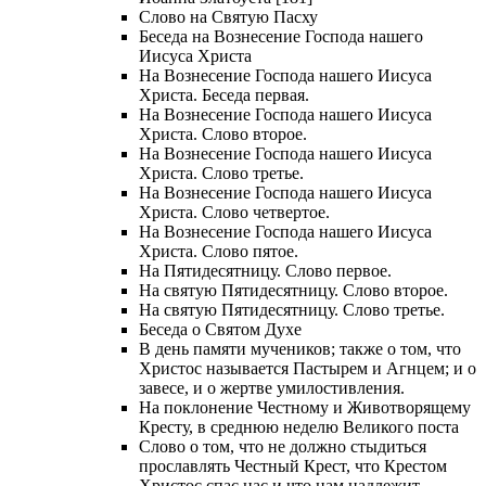
Слово на Святую Пасху
Беседа на Вознесение Господа нашего
Иисуса Христа
На Вознесение Господа нашего Иисуса
Христа. Беседа первая.
На Вознесение Господа нашего Иисуса
Христа. Слово второе.
На Вознесение Господа нашего Иисуса
Христа. Слово третье.
На Вознесение Господа нашего Иисуса
Христа. Слово четвертое.
На Вознесение Господа нашего Иисуса
Христа. Слово пятое.
На Пятидесятницу. Слово первое.
На святую Пятидесятницу. Слово второе.
На святую Пятидесятницу. Слово третье.
Беседа о Святом Духе
В день памяти мучеников; также о том, что
Христос называется Пастырем и Агнцем; и о
завесе, и о жертве умилостивления.
На поклонение Честному и Животворящему
Кресту, в среднюю неделю Великого поста
Слово о том, что не должно стыдиться
прославлять Честный Крест, что Крестом
Христос спас нас и что нам надлежит