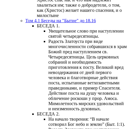
хвалиться им; также о добродетели, о том,
как (Христос) желает нашего спасения, и о
милостыне
Том 4.1 Беседы на "Бытие" до 18.16
БЕСЕДА 1.
Увещательное слово при наступлении
святой четыредесятницы.
Радость Златоуста при виде
многочисленности собравшихся в храм
Божий пред наступлением св.
Четыредесятницы. Цель церковных
собраний и необходимость
приготовления к посту. Великий вред
невоздержания от дней первого
человека и благотворные действия
поста, испытанные ветхозаветными
праведниками, и пример Спасителя.
Действие поста на душу человека и
обличение роскоши у прор. Амоса.
Мимолетность мирских удовольствий
и неизменность духовных.
БЕСЕДА 2.
На начало творения: “В начале
сотворил Бог небо и землю” (Быт. 1:1).