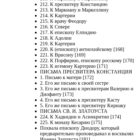
212. К пресвитеру Констанцию
213. К Маркиану и Маркеллину
214. К Картерии
215. К врачу Феодору
216. К Севере
217. К епископу Елпидию
218. К Адолии
219. К Картерии
220. К (епископу) антиохийскому [168]
221. К Врисону [169]
222. К Порфирию, епископу росскому [170]
223. К игемону Картерию [171]
ПИСЬМА ПРЕСВИТЕРА КОНСТАНЦИЯ
1. Письмо к матери [172]
2. Его же письмо к своей сестре
3. Его же письмо к пресвитерам Валерию и
Диофанту [173]
4. Его же письмо к пресвитеру Касту
5. Его же письмо к пресвитеру Кириаку
ПИСЬМА СВ. И. ЗЛАТОУСТА
224. К Хадкидии и Асинкритии [174]
225. К монаху Кесарию [175]
Похвала епископу Диодору, который
предварительно проповедывал и восхвалял
Иоанна Златоуста [181]