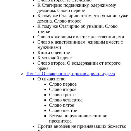
К Стагирию подвижнику, одержимому
демоном. Слово первое
К тому же Стагирию о том, что уныние хуже
демона. Слово второе
К тому же Стагирию об унынии. Слово
третье
Слово к жившим вместе с девственницами
Слово к девственницам, жившим вместе с
мужчинами
Книга о девстве
К молодой вдове
Слово второе. О воздержании от второго
брака
Том 1.2 О священстве, против ариан, иудеев
О священстве
Слово первое
Слово второе
Слово третье
Слово четвертое
Слово пятое
Слово шестое
Беседа по рукоположении во
пресвитера
Против аномеев не признававших божество