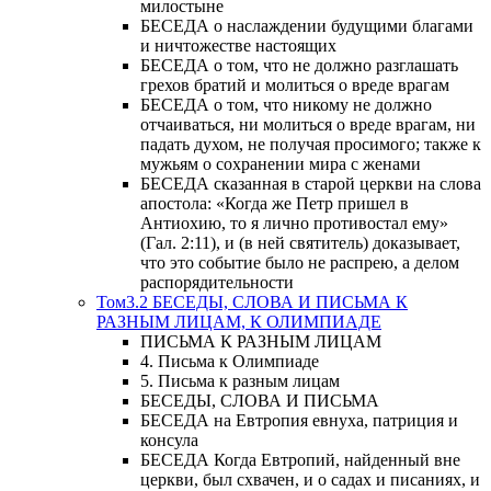
милостыне
БЕСЕДА о наслаждении будущими благами
и ничтожестве настоящих
БЕСЕДА о том, что не должно разглашать
грехов братий и молиться о вреде врагам
БЕСЕДА о том, что никому не должно
отчаиваться, ни молиться о вреде врагам, ни
падать духом, не получая просимого; также к
мужьям о сохранении мира с женами
БЕСЕДА сказанная в старой церкви на слова
апостола: «Когда же Петр пришел в
Антиохию, то я лично противостал ему»
(Гал. 2:11), и (в ней святитель) доказывает,
что это событие было не распрею, а делом
распорядительности
Том3.2 БЕСЕДЫ, СЛОВА И ПИСЬМА К
РАЗНЫМ ЛИЦАМ, К ОЛИМПИАДЕ
ПИСЬМА К РАЗНЫМ ЛИЦАМ
4. Письма к Олимпиаде
5. Письма к разным лицам
БЕСЕДЫ, СЛОВА И ПИСЬМА
БЕСЕДА на Евтропия евнуха, патриция и
консула
БЕСЕДА Когда Евтропий, найденный вне
церкви, был схвачен, и о садах и писаниях, и