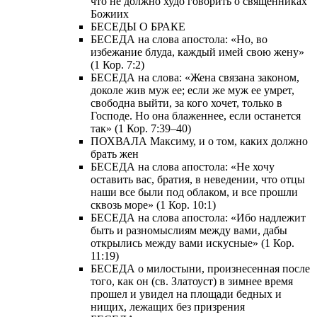
что не должно худо говорить о священниках
Божиих
БЕСЕДЫ О БРАКЕ
БЕСЕДА на слова апостола: «Но, во
избежание блуда, каждый имей свою жену»
(1 Кор. 7:2)
БЕСЕДА на слова: «Жена связана законом,
доколе жив муж ее; если же муж ее умрет,
свободна выйти, за кого хочет, только в
Господе. Но она блаженнее, если останется
так» (1 Кор. 7:39–40)
ПОХВАЛА Максиму, и о том, каких должно
брать жен
БЕСЕДА на слова апостола: «Не хочу
оставить вас, братия, в неведении, что отцы
наши все были под облаком, и все прошли
сквозь море» (1 Кор. 10:1)
БЕСЕДА на слова апостола: «Ибо надлежит
быть и разномыслиям между вами, дабы
открылись между вами искусные» (1 Кор.
11:19)
БЕСЕДА о милостыни, произнесенная после
того, как он (св. Златоуст) в зимнее время
прошел и увидел на площади бедных и
нищих, лежащих без призрения