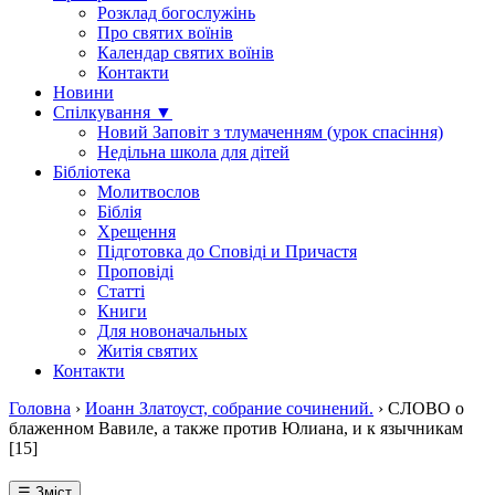
Розклад богослужінь
Про святих воїнів
Календар святих воїнів
Контакти
Новини
Спілкування ▼
Новий Заповіт з тлумаченням (урок спасіння)
Недільна школа для дітей
Бібліотека
Молитвослов
Біблія
Хрещення
Підготовка до Сповіді и Причастя
Проповіді
Статті
Книги
Для новоначальных
Житія святих
Контакти
Головна
›
Иоанн Златоуст, собрание сочинений.
›
СЛОВО о
блаженном Вавиле, а также против Юлиана, и к язычникам
[15]
☰ Зміст