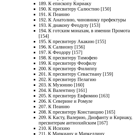
189. К епископу Кириаку
190. К пресвитеру Салюстию [150]
191. К Пеанию
192. К Анатолию, чиновнику префектуры
193. К диакону Феодулу [153]
194. К готским монахам, в имении Промота
[154]
195. К пресвитеру Акакию [155]
196. К Салвиону [156]
197. К Феодору [157]
198. К пресвитеру Тимофею
199. К пресвитеру Феофилу
200. К пресвитеру Филиппу
201. К пресвитеру Севастиану [159]
202. К пресвитеру Пелагию
203. К Музонию [160]
204. К Валентину [161]
205. К пресвитеру Евфимию [163]
206. К Северине и Ромуле
207. К Пеанию
208. К пресвитеру Констанцию [165]
209. К Касту, Валерию, Диофанту и Кириаку,
пресвитерам антиохийским [167]
210. К Исихию
211. К Маркиану и Маркеллину