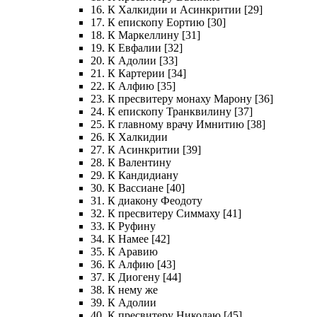
16. К Халкидии и Асинкритии [29]
17. К епископу Еортию [30]
18. К Маркеллину [31]
19. К Евфалии [32]
20. К Адолии [33]
21. К Картерии [34]
22. К Алфию [35]
23. К пресвитеру монаху Марону [36]
24. К епископу Транквилину [37]
25. К главному врачу Имнитию [38]
26. К Халкидии
27. К Асинкритии [39]
28. К Валентину
29. К Кандидиану
30. К Вассиане [40]
31. К диакону Феодоту
32. К пресвитеру Симмаху [41]
33. К Руфину
34. К Намее [42]
35. К Аравию
36. К Алфию [43]
37. К Диогену [44]
38. К нему же
39. К Адолии
40. К пресвитеру Николаю [45]