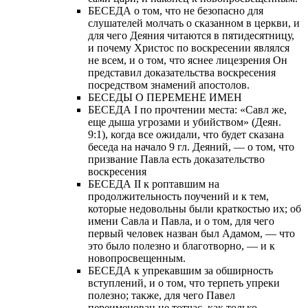
БЕСЕДА о том, что не безопасно для
слушателей молчать о сказанном в церкви, и
для чего Деяния читаются в пятидесятницу,
и почему Христос по воскресении являлся
не всем, и о том, что яснее лицезрения Он
представил доказательства воскресения
посредством знамений апостолов.
БЕСЕДЫ О ПЕРЕМЕНЕ ИМЕН
БЕСЕДА I по прочтении места: «Савл же,
еще дыша угрозами и убийством» (Деян.
9:1), когда все ожидали, что будет сказана
беседа на начало 9 гл. Деяний, — о том, что
призвание Павла есть доказательство
воскресения
БЕСЕДА II к роптавшим на
продолжительность поучений и к тем,
которые недовольны были краткостью их; об
имени Савла и Павла, и о том, для чего
первый человек назван был Адамом, — что
это было полезно и благотворно, — и к
новопросвещенным.
БЕСЕДА к упрекавшим за обширность
вступлений, и о том, что терпеть упреки
полезно; также, для чего Павел
переименован не тотчас, как только