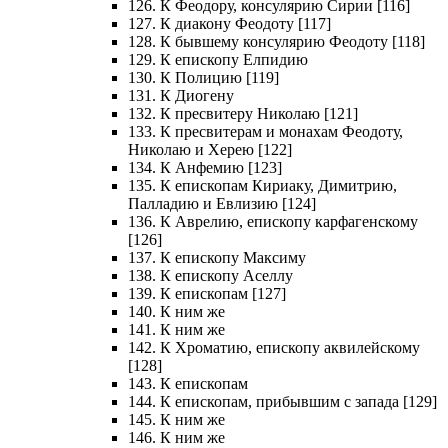
126. К Феодору, консулярию Сирии [116]
127. К диакону Феодоту [117]
128. К бывшему консулярию Феодоту [118]
129. К епископу Елпидию
130. К Полицию [119]
131. К Диогену
132. К пресвитеру Николаю [121]
133. К пресвитерам и монахам Феодоту,
Николаю и Херею [122]
134. К Анфемию [123]
135. К епископам Кириаку, Димитрию,
Палладию и Евлизию [124]
136. К Аврелию, епископу карфагенскому
[126]
137. К епископу Максиму
138. К епископу Аселлу
139. К епископам [127]
140. К ним же
141. К ним же
142. К Хроматию, епископу аквилейскому
[128]
143. К епископам
144. К епископам, прибывшим с запада [129]
145. К ним же
146. К ним же