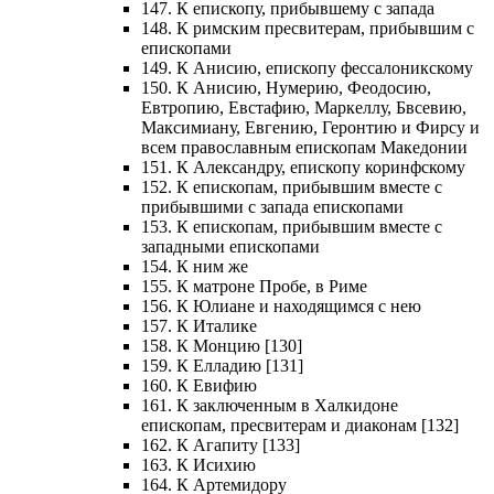
147. К епископу, прибывшему с запада
148. К римским пресвитерам, прибывшим с
епископами
149. К Анисию, епископу фессалоникскому
150. К Анисию, Нумерию, Феодосию,
Евтропию, Евстафию, Маркеллу, Бвсевию,
Максимиану, Евгению, Геронтию и Фирсу и
всем православным епископам Македонии
151. К Александру, епископу коринфскому
152. К епископам, прибывшим вместе с
прибывшими с запада епископами
153. К епископам, прибывшим вместе с
западными епископами
154. К ним же
155. К матроне Пробе, в Риме
156. К Юлиане и находящимся с нею
157. К Италике
158. К Монцию [130]
159. К Елладию [131]
160. К Евифию
161. К заключенным в Халкидоне
епископам, пресвитерам и диаконам [132]
162. К Агапиту [133]
163. К Исихию
164. К Артемидору