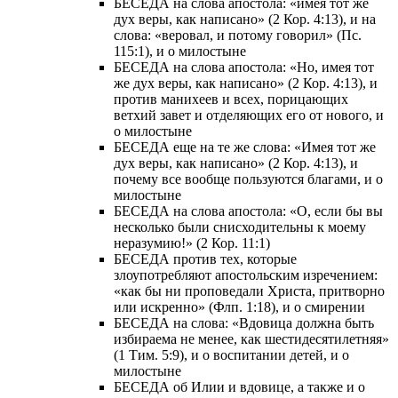
БЕСЕДА на слова апостола: «имея тот же
дух веры, как написано» (2 Кор. 4:13), и на
слова: «веровал, и потому говорил» (Пс.
115:1), и о милостыне
БЕСЕДА на слова апостола: «Но, имея тот
же дух веры, как написано» (2 Кор. 4:13), и
против манихеев и всех, порицающих
ветхий завет и отделяющих его от нового, и
о милостыне
БЕСЕДА еще на те же слова: «Имея тот же
дух веры, как написано» (2 Кор. 4:13), и
почему все вообще пользуются благами, и о
милостыне
БЕСЕДА на слова апостола: «О, если бы вы
несколько были снисходительны к моему
неразумию!» (2 Кор. 11:1)
БЕСЕДА против тех, которые
злоупотребляют апостольским изречением:
«как бы ни проповедали Христа, притворно
или искренно» (Флп. 1:18), и о смирении
БЕСЕДА на слова: «Вдовица должна быть
избираема не менее, как шестидесятилетняя»
(1 Тим. 5:9), и о воспитании детей, и о
милостыне
БЕСЕДА об Илии и вдовице, а также и о