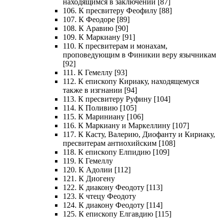
находящимся в заключении [87]
106. К пресвитеру Феофилу [88]
107. К Феодоре [89]
108. К Аравию [90]
109. К Маркиану [91]
110. К пресвитерам и монахам,
проповедующим в Финикии веру язычникам
[92]
111. К Гемеллу [93]
112. К епископу Кириаку, находящемуся
также в изгнании [94]
113. К пресвитеру Руфину [104]
114. К Поливию [105]
115. К Мариниану [106]
116. К Маркиану и Маркеллину [107]
117. К Касту, Валерию, Диофанту и Кириаку,
пресвитерам антиохийским [108]
118. К епископу Елпидию [109]
119. К Гемеллу
120. К Адолии [112]
121. К Диогену
122. К диакону Феодоту [113]
123. К чтецу Феодоту
124. К диакону Феодоту [114]
125. К епископу Елгавдию [115]