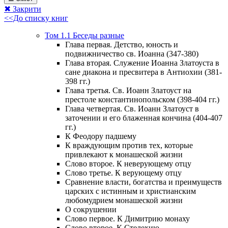
✖ Закрити
<<До списку книг
Том 1.1 Беседы разные
Глава первая. Детство, юность и
подвижничество св. Иоанна (347-380)
Глава вторая. Служение Иоанна Златоуста в
сане диакона и пресвитера в Антиохии (381-
398 гг.)
Глава третья. Св. Иоанн Златоуст на
престоле константинопольском (398-404 гг.)
Глава четвертая. Св. Иоанн Златоуст в
заточении и его блаженная кончина (404-407
гг.)
К Феодору падшему
К враждующим против тех, которые
привлекают к монашеской жизни
Слово второе. К неверующему отцу
Слово третье. К верующему отцу
Сравнение власти, богатства и преимуществ
царских с истинным и христианским
любомудрием монашеской жизни
О сокрушении
Слово первое. К Димитрию монаху
Слово второе. К Стелехию