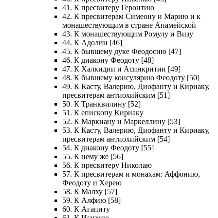
41. К пресвитеру Геронтию
42. К пресвитерам Симеону и Марию и к
монашествующим в стране Апамейской
43. К монашествующим Ромулу и Визу
44. К Адолии [46]
45. К бывшему дуке Феодосию [47]
46. К диакону Феодоту [48]
47. К Халкидии и Асинкритии [49]
48. К бывшему консулярию Феодоту [50]
49. К Касту, Валерию, Диофанту и Кириаку,
пресвитерам антиохийским [51]
50. К Транквилину [52]
51. К епископу Кириаку
52. К Маркиану и Маркеллину [53]
53. К Касту, Валерию, Диофанту и Кириаку,
пресвитерам антиохийским [54]
54. К диакону Феодоту [55]
55. К нему же [56]
56. К пресвитеру Николаю
57. К пресвитерам и монахам: Аффонию,
Феодоту и Херею
58. К Малху [57]
59. К Алфию [58]
60. К Агапиту
61. К Исихию