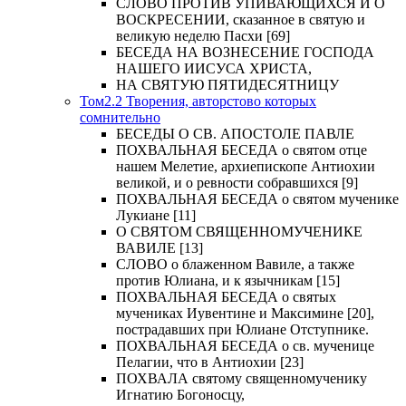
СЛОВО ПРОТИВ УПИВАЮЩИХСЯ И О
ВОСКРЕСЕНИИ, сказанное в святую и
великую неделю Пасхи [69]
БЕСЕДА НА ВОЗНЕСЕНИЕ ГОСПОДА
НАШЕГО ИИСУСА ХРИСТА,
НА СВЯТУЮ ПЯТИДЕСЯТНИЦУ
Том2.2 Творения, авторстово которых
сомнительно
БЕСЕДЫ О СВ. АПОСТОЛЕ ПАВЛЕ
ПОХВАЛЬНАЯ БЕСЕДА о святом отце
нашем Мелетие, архиепископе Антиохии
великой, и о ревности собравшихся [9]
ПОХВАЛЬНАЯ БЕСЕДА о святом мученике
Лукиане [11]
О СВЯТОМ СВЯЩЕННОМУЧЕНИКЕ
ВАВИЛЕ [13]
СЛОВО о блаженном Вавиле, а также
против Юлиана, и к язычникам [15]
ПОХВАЛЬНАЯ БЕСЕДА о святых
мучениках Иувентине и Максимине [20],
пострадавших при Юлиане Отступнике.
ПОХВАЛЬНАЯ БЕСЕДА о св. мученице
Пелагии, что в Антиохии [23]
ПОХВАЛА святому священномученику
Игнатию Богоносцу,