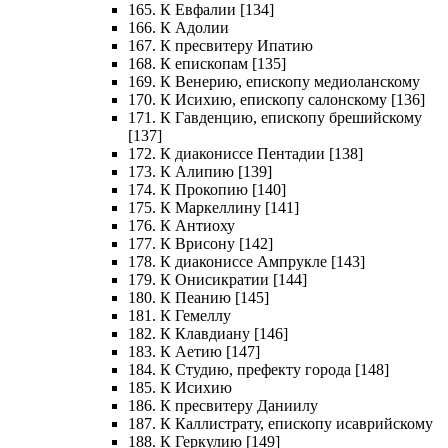
165. К Евфалии [134]
166. К Адолии
167. К пресвитеру Ипатию
168. К епископам [135]
169. К Венерию, епископу медиоланскому
170. К Исихию, епископу салонскому [136]
171. К Гавденцию, епископу брешийскому
[137]
172. К диакониссе Пентадии [138]
173. К Алипию [139]
174. К Прокопию [140]
175. К Маркеллину [141]
176. К Антиоху
177. К Врисону [142]
178. К диакониссе Ампрукле [143]
179. К Онисикратии [144]
180. К Пеанию [145]
181. К Гемеллу
182. К Клавдиану [146]
183. К Аетию [147]
184. К Студию, префекту города [148]
185. К Исихию
186. К пресвитеру Даниилу
187. К Каллистрату, епископу исаврийскому
188. К Геркулию [149]