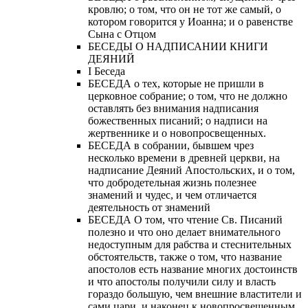
кровлю; о том, что он не тот же самый, о
котором говорится у Иоанна; и о равенстве
Сына с Отцом
БЕСЕДЫ О НАДПИСАНИИ КНИГИ
ДЕЯНИЙ
Ι Беседа
БЕСЕДА о тех, которые не пришли в
церковное собрание; о том, что не должно
оставлять без внимания надписания
божественных писаний; о надписи на
жертвеннике и о новопросвещенных.
БЕСЕДА в собрании, бывшем чрез
несколько времени в древней церкви, на
надписание Деяний Апостольских, и о том,
что добродетельная жизнь полезнее
знамений и чудес, и чем отличается
деятельность от знамений
БЕСЕДА О том, что чтение Св. Писаний
полезно и что оно делает внимательного
недоступным для рабства и стеснительных
обстоятельств, также о том, что название
апостолов есть название многих достоинств
и что апостолы получили силу и власть
гораздо большую, чем внешние властители и
сами цари, и наконец к новопросвещенным.