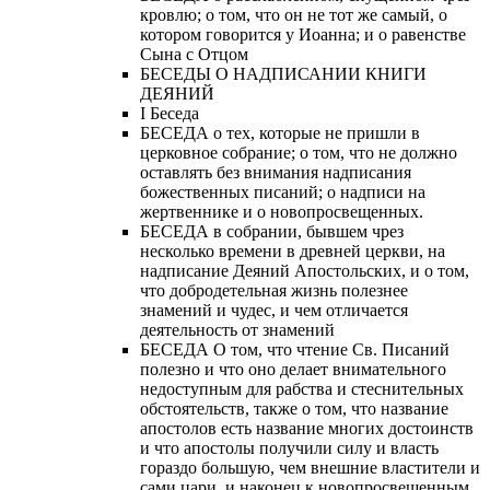
кровлю; о том, что он не тот же самый, о
котором говорится у Иоанна; и о равенстве
Сына с Отцом
БЕСЕДЫ О НАДПИСАНИИ КНИГИ
ДЕЯНИЙ
Ι Беседа
БЕСЕДА о тех, которые не пришли в
церковное собрание; о том, что не должно
оставлять без внимания надписания
божественных писаний; о надписи на
жертвеннике и о новопросвещенных.
БЕСЕДА в собрании, бывшем чрез
несколько времени в древней церкви, на
надписание Деяний Апостольских, и о том,
что добродетельная жизнь полезнее
знамений и чудес, и чем отличается
деятельность от знамений
БЕСЕДА О том, что чтение Св. Писаний
полезно и что оно делает внимательного
недоступным для рабства и стеснительных
обстоятельств, также о том, что название
апостолов есть название многих достоинств
и что апостолы получили силу и власть
гораздо большую, чем внешние властители и
сами цари, и наконец к новопросвещенным.