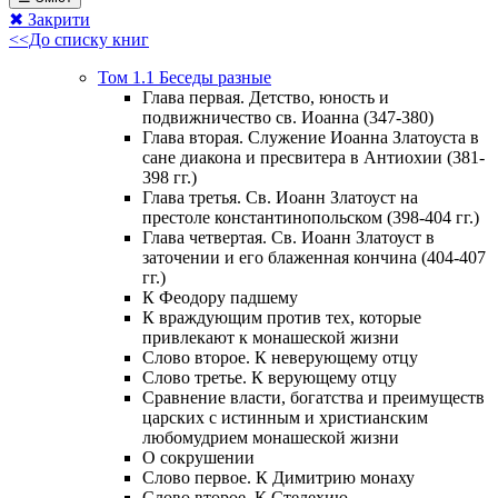
✖ Закрити
<<До списку книг
Том 1.1 Беседы разные
Глава первая. Детство, юность и
подвижничество св. Иоанна (347-380)
Глава вторая. Служение Иоанна Златоуста в
сане диакона и пресвитера в Антиохии (381-
398 гг.)
Глава третья. Св. Иоанн Златоуст на
престоле константинопольском (398-404 гг.)
Глава четвертая. Св. Иоанн Златоуст в
заточении и его блаженная кончина (404-407
гг.)
К Феодору падшему
К враждующим против тех, которые
привлекают к монашеской жизни
Слово второе. К неверующему отцу
Слово третье. К верующему отцу
Сравнение власти, богатства и преимуществ
царских с истинным и христианским
любомудрием монашеской жизни
О сокрушении
Слово первое. К Димитрию монаху
Слово второе. К Стелехию