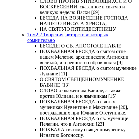
СЛОВО ПРОТИВ УПИВАЮЩИХСЯ И О
ВОСКРЕСЕНИИ, сказанное в святую и
великую неделю Пасхи [69]
БЕСЕДА НА ВОЗНЕСЕНИЕ ГОСПОДА
НАШЕГО ИИСУСА ХРИСТА,
НА СВЯТУЮ ПЯТИДЕСЯТНИЦУ
Том2.2 Творения, авторстово которых
сомнительно
БЕСЕДЫ О СВ. АПОСТОЛЕ ПАВЛЕ
ПОХВАЛЬНАЯ БЕСЕДА о святом отце
нашем Мелетие, архиепископе Антиохии
великой, и о ревности собравшихся [9]
ПОХВАЛЬНАЯ БЕСЕДА о святом мученике
Лукиане [11]
О СВЯТОМ СВЯЩЕННОМУЧЕНИКЕ
ВАВИЛЕ [13]
СЛОВО о блаженном Вавиле, а также
против Юлиана, и к язычникам [15]
ПОХВАЛЬНАЯ БЕСЕДА о святых
мучениках Иувентине и Максимине [20],
пострадавших при Юлиане Отступнике.
ПОХВАЛЬНАЯ БЕСЕДА о св. мученице
Пелагии, что в Антиохии [23]
ПОХВАЛА святому священномученику
Игнатию Богоносцу,