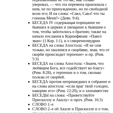
уверовал, — что эта перемена произошла с
ним, не по принуждению, но по свободной
воли его; И на слова: «Савл, Савл! что ты
гонишь Меня?» (Деян. 9:4).
БЕСЕДА IV содержащая порицание не
бывших в церкви и увещание к бывшим о
том, чтобы заботились о братиях; также на
начало послания к Коринфянам: «Павел
зван» (1 Кор. 1:1), и о смиренномудрии
БЕСЕДА на слова Апостола: «И не сим
только, но хвалимся и скорбями, зная, что от
скорби происходит терпение» и пр. (Рим.
5:3)
БЕСЕДА на слова Апостола: «Знаем, что
любящим Бога, все содействует ко благу»
(Рим. 8:28), о терпении и о том, сколько
пользы от скорбей.
БЕСЕДА против непришедших в собрание и
на слова апостола: «если враг твой голоден,
накорми его» (Рим. 12:20), и о злопамятстве
БЕСЕДЫ на слова: «Приветствуйте
Прискиллу и Акилу» и проч. (Рим. 16:3)
СЛОВО 1–е
СЛОВО 2–е об Акиле и Прискилле и о том,