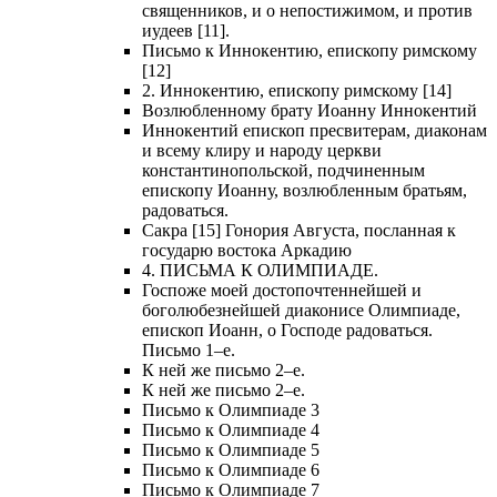
священников, и о непостижимом, и против
иудеев [11].
Письмо к Иннокентию, епископу римскому
[12]
2. Иннокентию, епископу римскому [14]
Возлюбленному брату Иоанну Иннокентий
Иннокентий епископ пресвитерам, диаконам
и всему клиру и народу церкви
константинопольской, подчиненным
епископу Иоанну, возлюбленным братьям,
радоваться.
Сакра [15] Гонория Августа, посланная к
государю востока Аркадию
4. ПИСЬМА К ОЛИМПИАДЕ.
Госпоже моей достопочтеннейшей и
боголюбезнейшей диаконисе Олимпиаде,
епископ Иоанн, о Господе радоваться.
Письмо 1–е.
К ней же письмо 2–е.
К ней же письмо 2–е.
Письмо к Олимпиаде 3
Письмо к Олимпиаде 4
Письмо к Олимпиаде 5
Письмо к Олимпиаде 6
Письмо к Олимпиаде 7