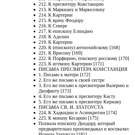
212. К пресвитеру Констанцию
213. К Маркиану и Маркеллину
214. К Картерии
215. К врачу Феодору
216. К Севере
217. К епископу Елпидию
218. К Адолии
219. К Картерии
220. К (епископу) антиохийскому [168]
221. К Врисону [169]
222. К Порфирию, епископу росскому [170]
223. К игемону Картерию [171]
ПИСЬМА ПРЕСВИТЕРА КОНСТАНЦИЯ
1. Письмо к матери [172]
2. Его же письмо к своей сестре
3. Его же письмо к пресвитерам Валерию и
Диофанту [173]
4. Его же письмо к пресвитеру Касту
5. Его же письмо к пресвитеру Кириаку
ПИСЬМА СВ. И. ЗЛАТОУСТА
224. К Хадкидии и Асинкритии [174]
225. К монаху Кесарию [175]
Похвала епископу Диодору, который
предварительно проповедывал и восхвалял
Иоанна Златоуста [181]