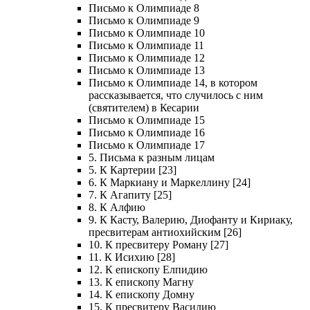
Письмо к Олимпиаде 8
Письмо к Олимпиаде 9
Письмо к Олимпиаде 10
Письмо к Олимпиаде 11
Письмо к Олимпиаде 12
Письмо к Олимпиаде 13
Письмо к Олимпиаде 14, в котором
рассказывается, что случилось с ним
(святителем) в Кесарии
Письмо к Олимпиаде 15
Письмо к Олимпиаде 16
Письмо к Олимпиаде 17
5. Письма к разным лицам
5. К Картерии [23]
6. К Маркиану и Маркеллину [24]
7. К Агапиту [25]
8. К Алфию
9. К Касту, Валерию, Диофанту и Кириаку,
пресвитерам антиохийским [26]
10. К пресвитеру Роману [27]
11. К Исихию [28]
12. К епископу Елпидию
13. К епископу Магну
14. К епископу Домну
15. К пресвитеру Василию