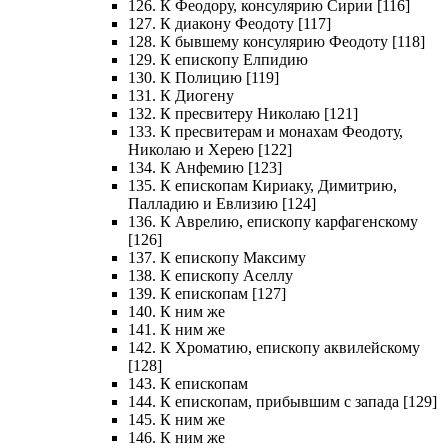
126. К Феодору, консулярию Сирии [116]
127. К диакону Феодоту [117]
128. К бывшему консулярию Феодоту [118]
129. К епископу Елпидию
130. К Полицию [119]
131. К Диогену
132. К пресвитеру Николаю [121]
133. К пресвитерам и монахам Феодоту,
Николаю и Херею [122]
134. К Анфемию [123]
135. К епископам Кириаку, Димитрию,
Палладию и Евлизию [124]
136. К Аврелию, епископу карфагенскому
[126]
137. К епископу Максиму
138. К епископу Аселлу
139. К епископам [127]
140. К ним же
141. К ним же
142. К Хроматию, епископу аквилейскому
[128]
143. К епископам
144. К епископам, прибывшим с запада [129]
145. К ним же
146. К ним же