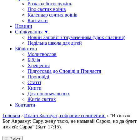
Розклад богослужінь
Про святих воїнів
Календар святих воїнів
Контакти
Новини
Спілкування ▼
Новий Заповіт з тлумаченням (урок спасіння)
Недільна школа для дітей
Бібліотека
Молитвослов
Біблія
Хрещення
Підготовка до Сповіді и Причастя
Проповіді
Статті
Книги
Для новоначальных
Житія святих
Контакти
Головна
›
Иоанн Златоуст, собрание сочинений.
›
“И сказал
Бог Аврааму: Сару, жену твою, не называй Сарою, но да будет
имя ей: Сарра” (Быт. 17:15).
☰ Зміст