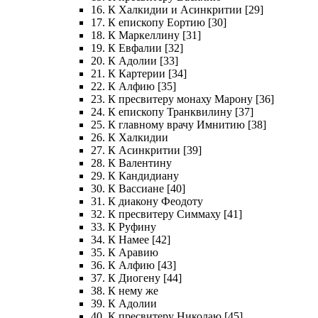
16. К Халкидии и Асинкритии [29]
17. К епископу Еортию [30]
18. К Маркеллину [31]
19. К Евфалии [32]
20. К Адолии [33]
21. К Картерии [34]
22. К Алфию [35]
23. К пресвитеру монаху Марону [36]
24. К епископу Транквилину [37]
25. К главному врачу Имнитию [38]
26. К Халкидии
27. К Асинкритии [39]
28. К Валентину
29. К Кандидиану
30. К Вассиане [40]
31. К диакону Феодоту
32. К пресвитеру Симмаху [41]
33. К Руфину
34. К Намее [42]
35. К Аравию
36. К Алфию [43]
37. К Диогену [44]
38. К нему же
39. К Адолии
40. К пресвитеру Николаю [45]