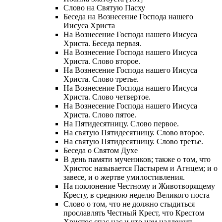
Слово на Святую Пасху
Беседа на Вознесение Господа нашего
Иисуса Христа
На Вознесение Господа нашего Иисуса
Христа. Беседа первая.
На Вознесение Господа нашего Иисуса
Христа. Слово второе.
На Вознесение Господа нашего Иисуса
Христа. Слово третье.
На Вознесение Господа нашего Иисуса
Христа. Слово четвертое.
На Вознесение Господа нашего Иисуса
Христа. Слово пятое.
На Пятидесятницу. Слово первое.
На святую Пятидесятницу. Слово второе.
На святую Пятидесятницу. Слово третье.
Беседа о Святом Духе
В день памяти мучеников; также о том, что
Христос называется Пастырем и Агнцем; и о
завесе, и о жертве умилостивления.
На поклонение Честному и Животворящему
Кресту, в среднюю неделю Великого поста
Слово о том, что не должно стыдиться
прославлять Честный Крест, что Крестом
Христос спас нас и что нам надлежит