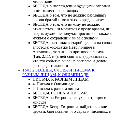
милостыне
БЕСЕДА о наслаждении будущими благами
и ничтожестве настоящих
БЕСЕДА о том, что не должно разглашать
грехов братий и молиться о вреде врагам
БЕСЕДА о том, что никому не должно
отчаиваться, ни молиться о вреде врагам, ни
падать духом, не получая просимого; также к
мужьям о сохранении мира с женами
БЕСЕДА сказанная в старой церкви на слова
апостола: «Когда же Петр пришел в
Антиохию, то я лично противостал ему»
(Гал. 2:11), и (в ней святитель) доказывает,
что это событие было не распрею, а делом
распорядительности
Том3.2 БЕСЕДЫ, СЛОВА И ПИСЬМА К
РАЗНЫМ ЛИЦАМ, К ОЛИМПИАДЕ
ПИСЬМА К РАЗНЫМ ЛИЦАМ
4. Письма к Олимпиаде
5. Письма к разным лицам
БЕСЕДЫ, СЛОВА И ПИСЬМА
БЕСЕДА на Евтропия евнуха, патриция и
консула
БЕСЕДА Когда Евтропий, найденный вне
церкви, был схвачен, и о садах и писаниях, и