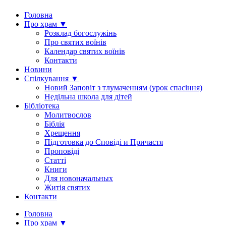
Головна
Про храм ▼
Розклад богослужінь
Про святих воїнів
Календар святих воїнів
Контакти
Новини
Спілкування ▼
Новий Заповіт з тлумаченням (урок спасіння)
Недільна школа для дітей
Бібліотека
Молитвослов
Біблія
Хрещення
Підготовка до Сповіді и Причастя
Проповіді
Статті
Книги
Для новоначальных
Житія святих
Контакти
Головна
Про храм ▼