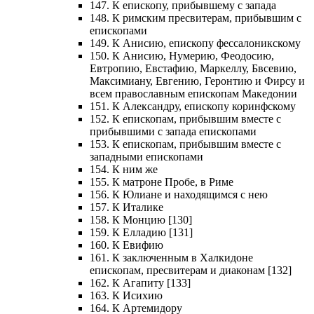
147. К епископу, прибывшему с запада
148. К римским пресвитерам, прибывшим с
епископами
149. К Анисию, епископу фессалоникскому
150. К Анисию, Нумерию, Феодосию,
Евтропию, Евстафию, Маркеллу, Бвсевию,
Максимиану, Евгению, Геронтию и Фирсу и
всем православным епископам Македонии
151. К Александру, епископу коринфскому
152. К епископам, прибывшим вместе с
прибывшими с запада епископами
153. К епископам, прибывшим вместе с
западными епископами
154. К ним же
155. К матроне Пробе, в Риме
156. К Юлиане и находящимся с нею
157. К Италике
158. К Монцию [130]
159. К Елладию [131]
160. К Евифию
161. К заключенным в Халкидоне
епископам, пресвитерам и диаконам [132]
162. К Агапиту [133]
163. К Исихию
164. К Артемидору