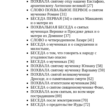
ПОХВАЛА святому отцу нашему Евстафию,
архиепископу Антиохии великой [27]
СЛОВО ПОХВАЛЬНОЕ ПЕРВОЕ о святом
мученике Романе [31]
БЕСЕДА ПЕРВАЯ [34] о святых Маккавеях
и о матери их
ПОХВАЛЬНАЯ БЕСЕДА о святых
мученицах Вернике и Просдоке девах и о
матери их Домнине [37]
СЛОВО о четверодневном Лазаре [41]
БЕСЕДА о мучениках и о сокрушении и
милостыне,
БЕСЕДА о том, что говорить к народу с
угодливостью опасно
БЕСЕДА о мучениках [56]
ПОХВАЛА святому мученику Юлиану [58]
ПОХВАЛА святому мученику Варлааму [59]
ПОХВАЛА святой великомученице
Дросиде, и о памятовании смерти [62]
ПОХВАЛА египетским мученикам [66]
БЕСЕДА о святом священномученике Фоке,
ПОХВАЛА всем святым, во всем мире
пострадавшим [69]
БЕСЕДА после землетрясения [70]
БЕСЕДА о предательстве Иуды [72]