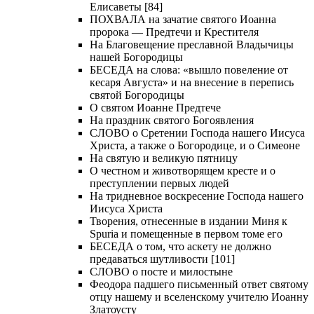
Елисаветы [84]
ПОХВАЛА на зачатие святого Иоанна
пророка — Предтечи и Крестителя
На Благовещение преславной Владычицы
нашей Богородицы
БЕСЕДА на слова: «вышло повеление от
кесаря Августа» и на внесение в перепись
святой Богородицы
О святом Иоанне Предтече
На праздник святого Богоявления
СЛОВО о Сретении Господа нашего Иисуса
Христа, а также о Богородице, и о Симеоне
На святую и великую пятницу
О честном и животворящем кресте и о
преступлении первых людей
На тридневное воскресение Господа нашего
Иисуса Христа
Творения, отнесенные в издании Миня к
Spuria и помещенные в первом томе его
БЕСЕДА о том, что аскету не должно
предаваться шутливости [101]
СЛОВО о посте и милостыне
Феодора падшего письменный ответ святому
отцу нашему и вселенскому учителю Иоанну
Златоусту