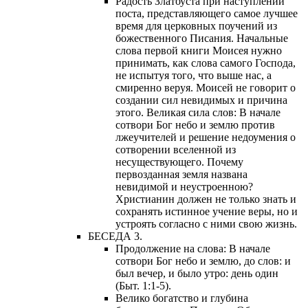
Радость Златоуста при наступлении
поста, представляющего самое лучшее
время для церковных поучений из
божественного Писания. Начальные
слова первой книги Моисея нужно
принимать, как слова самого Господа,
не испытуя того, что выше нас, а
смиренно веруя. Моисей не говорит о
создании сил невидимых и причина
этого. Великая сила слов: В начале
сотвори Бог небо и землю против
лжеучителей и решение недоумения о
сотворении вселенной из
несуществующего. Почему
первозданная земля названа
невидимой и неустроенною?
Христианин должен не только знать и
сохранять истинное учение веры, но и
устроять согласно с ними свою жизнь.
БЕСЕДА 3.
Продолжение на слова: В начале
сотвори Бог небо и землю, до слов: и
был вечер, и было утро: день один
(Быт. 1:1-5).
Велико богатство и глубина