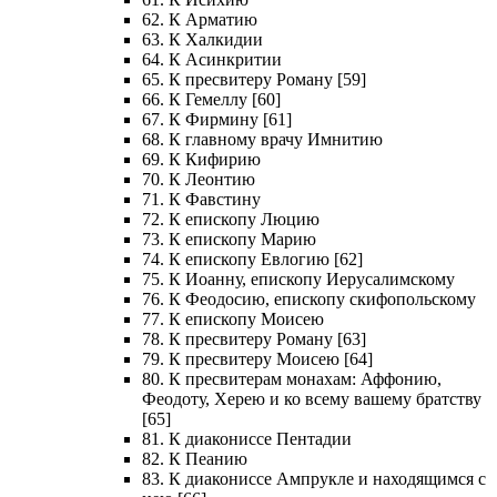
62. К Арматию
63. К Халкидии
64. К Асинкритии
65. К пресвитеру Роману [59]
66. К Гемеллу [60]
67. К Фирмину [61]
68. К главному врачу Имнитию
69. К Кифирию
70. К Леонтию
71. К Фавстину
72. К епископу Люцию
73. К епископу Марию
74. К епископу Евлогию [62]
75. К Иоанну, епископу Иерусалимскому
76. К Феодосию, епископу скифопольскому
77. К епископу Моисею
78. К пресвитеру Роману [63]
79. К пресвитеру Моисею [64]
80. К пресвитерам монахам: Аффонию,
Феодоту, Херею и ко всему вашему братству
[65]
81. К диакониссе Пентадии
82. К Пеанию
83. К диакониссе Ампрукле и находящимся с