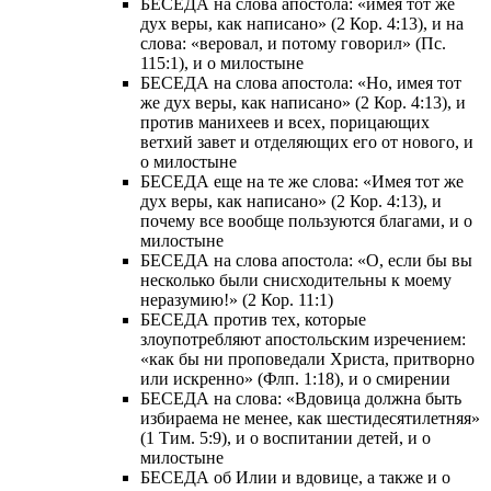
БЕСЕДА на слова апостола: «имея тот же
дух веры, как написано» (2 Кор. 4:13), и на
слова: «веровал, и потому говорил» (Пс.
115:1), и о милостыне
БЕСЕДА на слова апостола: «Но, имея тот
же дух веры, как написано» (2 Кор. 4:13), и
против манихеев и всех, порицающих
ветхий завет и отделяющих его от нового, и
о милостыне
БЕСЕДА еще на те же слова: «Имея тот же
дух веры, как написано» (2 Кор. 4:13), и
почему все вообще пользуются благами, и о
милостыне
БЕСЕДА на слова апостола: «О, если бы вы
несколько были снисходительны к моему
неразумию!» (2 Кор. 11:1)
БЕСЕДА против тех, которые
злоупотребляют апостольским изречением:
«как бы ни проповедали Христа, притворно
или искренно» (Флп. 1:18), и о смирении
БЕСЕДА на слова: «Вдовица должна быть
избираема не менее, как шестидесятилетняя»
(1 Тим. 5:9), и о воспитании детей, и о
милостыне
БЕСЕДА об Илии и вдовице, а также и о