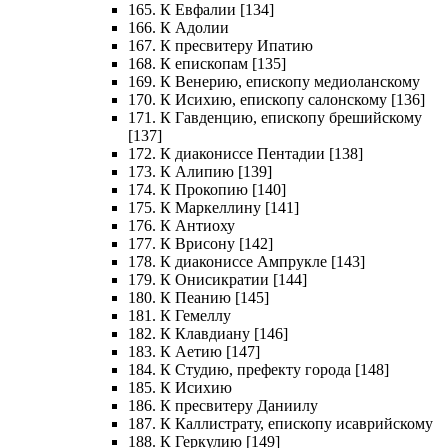
165. К Евфалии [134]
166. К Адолии
167. К пресвитеру Ипатию
168. К епископам [135]
169. К Венерию, епископу медиоланскому
170. К Исихию, епископу салонскому [136]
171. К Гавденцию, епископу брешийскому
[137]
172. К диакониссе Пентадии [138]
173. К Алипию [139]
174. К Прокопию [140]
175. К Маркеллину [141]
176. К Антиоху
177. К Врисону [142]
178. К диакониссе Ампрукле [143]
179. К Онисикратии [144]
180. К Пеанию [145]
181. К Гемеллу
182. К Клавдиану [146]
183. К Аетию [147]
184. К Студию, префекту города [148]
185. К Исихию
186. К пресвитеру Даниилу
187. К Каллистрату, епископу исаврийскому
188. К Геркулию [149]