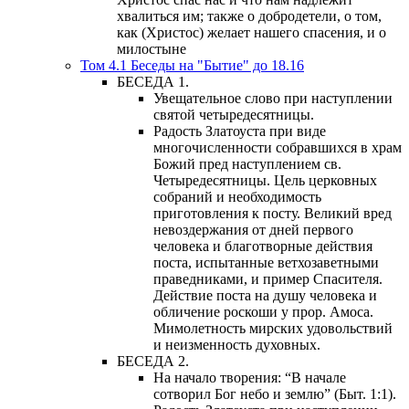
хвалиться им; также о добродетели, о том,
как (Христос) желает нашего спасения, и о
милостыне
Том 4.1 Беседы на "Бытие" до 18.16
БЕСЕДА 1.
Увещательное слово при наступлении
святой четыредесятницы.
Радость Златоуста при виде
многочисленности собравшихся в храм
Божий пред наступлением св.
Четыредесятницы. Цель церковных
собраний и необходимость
приготовления к посту. Великий вред
невоздержания от дней первого
человека и благотворные действия
поста, испытанные ветхозаветными
праведниками, и пример Спасителя.
Действие поста на душу человека и
обличение роскоши у прор. Амоса.
Мимолетность мирских удовольствий
и неизменность духовных.
БЕСЕДА 2.
На начало творения: “В начале
сотворил Бог небо и землю” (Быт. 1:1).