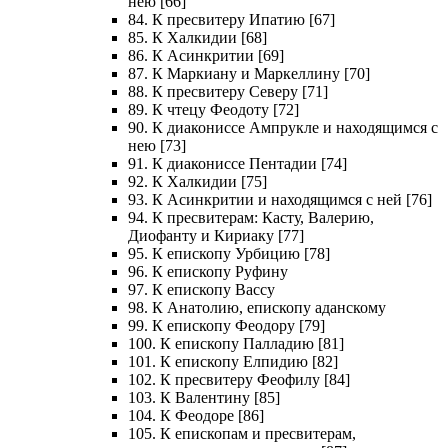
нею [66]
84. К пресвитеру Ипатию [67]
85. К Халкидии [68]
86. К Асинкритии [69]
87. К Маркиану и Маркеллину [70]
88. К пресвитеру Северу [71]
89. К чтецу Феодоту [72]
90. К диакониссе Ампрукле и находящимся с
нею [73]
91. К диакониссе Пентадии [74]
92. К Халкидии [75]
93. К Асинкритии и находящимся с ней [76]
94. К пресвитерам: Касту, Валерию,
Диофанту и Кириаку [77]
95. К епископу Урбицию [78]
96. К епископу Руфину
97. К епископу Вассу
98. К Анатолию, епископу аданскому
99. К епископу Феодору [79]
100. К епископу Палладию [81]
101. К епископу Елпидию [82]
102. К пресвитеру Феофилу [84]
103. К Валентину [85]
104. К Феодоре [86]
105. К епископам и пресвитерам,