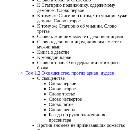
К Стагирию подвижнику, одержимому
демоном. Слово первое
К тому же Стагирию о том, что уныние хуже
демона. Слово второе
К тому же Стагирию об унынии. Слово
третье
Слово к жившим вместе с девственницами
Слово к девственницам, жившим вместе с
мужчинами
Книга о девстве
К молодой вдове
Слово второе. О воздержании от второго
брака
Том 1.2 О священстве, против ариан, иудеев
О священстве
Слово первое
Слово второе
Слово третье
Слово четвертое
Слово пятое
Слово шестое
Беседа по рукоположении во
пресвитера
Против аномеев не признававших божество