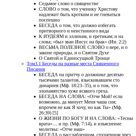
Седьмое слово о священстве
СЛОВО о том, что ученику Христову
надлежит быть кротким и не гневаться
поспешно
БЕСЕДА о том, что должно избегать
притворного и неистинного вида
К ИУДЕЯМ и эллинам, и еретикам; и на
слова; «был зван Иисус на брак» (Ин. 2:2)
ВЕСЬМА ПОЛЕЗНОЕ СЛОВО о вере, и о
законе природы, и о Святом Духе
О Святой и Единосущной Троице
Том3.1 Беседы на разные места Священного
Писания
БЕСЕДА на притчу о должнике десятью
тысячами талантов, взыскивавшем сто
динариев (Мф. 18:23–35), и о том, что
злопамятство хуже всякого греха.
БЕСЕДА НА СЛОВА: «Отче Мой! если
возможно, да минует Меня чаша сия;
впрочем не как Я хочу, но как Ты» (Мф.
26:39) [5]
О ЖИЗНИ ПО БОГУ И НА СЛОВА: «Тесны
врата»… и пр. (Мф. 7:14), и изъяснение
молитвы: «Отче наш»
БЕСЕДА о расслабленном, спущенном чрез