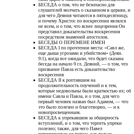
БЕСЕДА о том, что не безопасно для
слушателей молчать о сказанном в церкви, и
для чего Деяния читаются в пятидесятницу,
и почему Христос по воскресении являлся
не всем, и о том, что яснее лицезрения Он
представил доказательства воскресения
посредством знамений апостолов.
БЕСЕДЫ О ПЕРЕМЕНЕ ИМЕН
БЕСЕДА I по прочтении места: «Савл же,
еще дыша угрозами и убийством» (Деян.
9:1), когда все ожидали, что будет сказана
беседа на начало 9 гл. Деяний, — о том, что
призвание Павла есть доказательство
воскресения
БЕСЕДА II к роптавшим на
продолжительность поучений и к тем,
которые недовольны были краткостью их; об
имени Савла и Павла, и о том, для чего
первый человек назван был Адамом, — что
это было полезно и благотворно, — и к
новопросвещенным.
БЕСЕДА к упрекавшим за обширность
вступлений, и о том, что терпеть упреки
полезно; также, для чего Павел
переименован не тотчас, как только