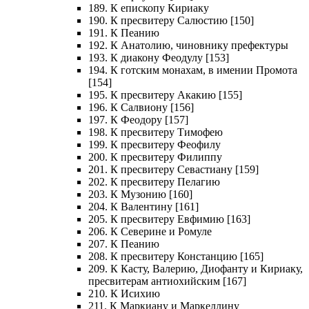
189. К епископу Кириаку
190. К пресвитеру Салюстию [150]
191. К Пеанию
192. К Анатолию, чиновнику префектуры
193. К диакону Феодулу [153]
194. К готским монахам, в имении Промота
[154]
195. К пресвитеру Акакию [155]
196. К Салвиону [156]
197. К Феодору [157]
198. К пресвитеру Тимофею
199. К пресвитеру Феофилу
200. К пресвитеру Филиппу
201. К пресвитеру Севастиану [159]
202. К пресвитеру Пелагию
203. К Музонию [160]
204. К Валентину [161]
205. К пресвитеру Евфимию [163]
206. К Северине и Ромуле
207. К Пеанию
208. К пресвитеру Констанцию [165]
209. К Касту, Валерию, Диофанту и Кириаку,
пресвитерам антиохийским [167]
210. К Исихию
211. К Маркиану и Маркеллину