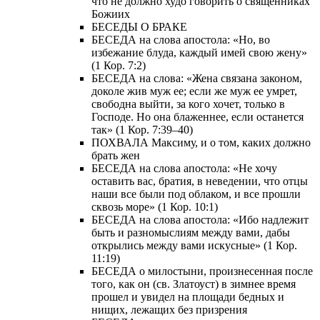
что не должно худо говорить о священниках
Божиих
БЕСЕДЫ О БРАКЕ
БЕСЕДА на слова апостола: «Но, во
избежание блуда, каждый имей свою жену»
(1 Кор. 7:2)
БЕСЕДА на слова: «Жена связана законом,
доколе жив муж ее; если же муж ее умрет,
свободна выйти, за кого хочет, только в
Господе. Но она блаженнее, если останется
так» (1 Кор. 7:39–40)
ПОХВАЛА Максиму, и о том, каких должно
брать жен
БЕСЕДА на слова апостола: «Не хочу
оставить вас, братия, в неведении, что отцы
наши все были под облаком, и все прошли
сквозь море» (1 Кор. 10:1)
БЕСЕДА на слова апостола: «Ибо надлежит
быть и разномыслиям между вами, дабы
открылись между вами искусные» (1 Кор.
11:19)
БЕСЕДА о милостыни, произнесенная после
того, как он (св. Златоуст) в зимнее время
прошел и увидел на площади бедных и
нищих, лежащих без призрения