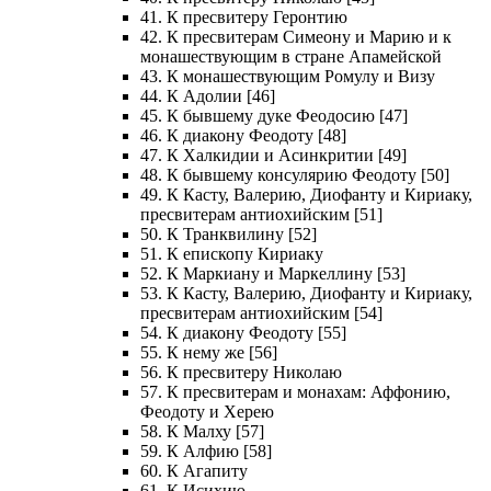
41. К пресвитеру Геронтию
42. К пресвитерам Симеону и Марию и к
монашествующим в стране Апамейской
43. К монашествующим Ромулу и Визу
44. К Адолии [46]
45. К бывшему дуке Феодосию [47]
46. К диакону Феодоту [48]
47. К Халкидии и Асинкритии [49]
48. К бывшему консулярию Феодоту [50]
49. К Касту, Валерию, Диофанту и Кириаку,
пресвитерам антиохийским [51]
50. К Транквилину [52]
51. К епископу Кириаку
52. К Маркиану и Маркеллину [53]
53. К Касту, Валерию, Диофанту и Кириаку,
пресвитерам антиохийским [54]
54. К диакону Феодоту [55]
55. К нему же [56]
56. К пресвитеру Николаю
57. К пресвитерам и монахам: Аффонию,
Феодоту и Херею
58. К Малху [57]
59. К Алфию [58]
60. К Агапиту
61. К Исихию