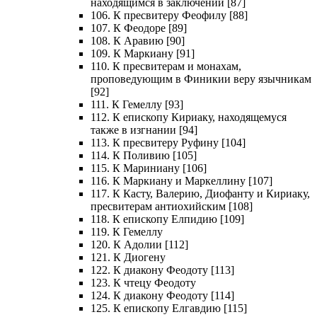
находящимся в заключении [87]
106. К пресвитеру Феофилу [88]
107. К Феодоре [89]
108. К Аравию [90]
109. К Маркиану [91]
110. К пресвитерам и монахам,
проповедующим в Финикии веру язычникам
[92]
111. К Гемеллу [93]
112. К епископу Кириаку, находящемуся
также в изгнании [94]
113. К пресвитеру Руфину [104]
114. К Поливию [105]
115. К Мариниану [106]
116. К Маркиану и Маркеллину [107]
117. К Касту, Валерию, Диофанту и Кириаку,
пресвитерам антиохийским [108]
118. К епископу Елпидию [109]
119. К Гемеллу
120. К Адолии [112]
121. К Диогену
122. К диакону Феодоту [113]
123. К чтецу Феодоту
124. К диакону Феодоту [114]
125. К епископу Елгавдию [115]