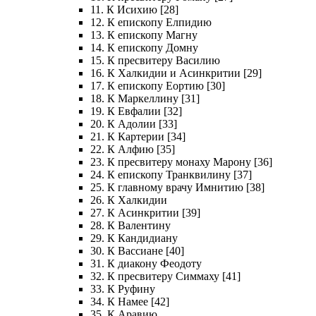
11. К Исихию [28]
12. К епископу Елпидию
13. К епископу Магну
14. К епископу Домну
15. К пресвитеру Василию
16. К Халкидии и Асинкритии [29]
17. К епископу Еортию [30]
18. К Маркеллину [31]
19. К Евфалии [32]
20. К Адолии [33]
21. К Картерии [34]
22. К Алфию [35]
23. К пресвитеру монаху Марону [36]
24. К епископу Транквилину [37]
25. К главному врачу Имнитию [38]
26. К Халкидии
27. К Асинкритии [39]
28. К Валентину
29. К Кандидиану
30. К Вассиане [40]
31. К диакону Феодоту
32. К пресвитеру Симмаху [41]
33. К Руфину
34. К Намее [42]
35. К Аравию