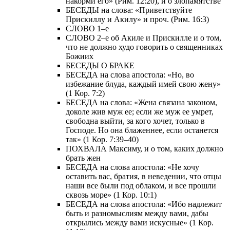
накорми его» (Рим. 12:20), и о злопамятстве
БЕСЕДЫ на слова: «Приветствуйте
Прискиллу и Акилу» и проч. (Рим. 16:3)
СЛОВО 1–е
СЛОВО 2–е об Акиле и Прискилле и о том,
что не должно худо говорить о священниках
Божиих
БЕСЕДЫ О БРАКЕ
БЕСЕДА на слова апостола: «Но, во
избежание блуда, каждый имей свою жену»
(1 Кор. 7:2)
БЕСЕДА на слова: «Жена связана законом,
доколе жив муж ее; если же муж ее умрет,
свободна выйти, за кого хочет, только в
Господе. Но она блаженнее, если останется
так» (1 Кор. 7:39–40)
ПОХВАЛА Максиму, и о том, каких должно
брать жен
БЕСЕДА на слова апостола: «Не хочу
оставить вас, братия, в неведении, что отцы
наши все были под облаком, и все прошли
сквозь море» (1 Кор. 10:1)
БЕСЕДА на слова апостола: «Ибо надлежит
быть и разномыслиям между вами, дабы
открылись между вами искусные» (1 Кор.