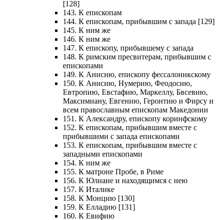
[128]
143. К епископам
144. К епископам, прибывшим с запада [129]
145. К ним же
146. К ним же
147. К епископу, прибывшему с запада
148. К римским пресвитерам, прибывшим с
епископами
149. К Анисию, епископу фессалоникскому
150. К Анисию, Нумерию, Феодосию,
Евтропию, Евстафию, Маркеллу, Бвсевию,
Максимиану, Евгению, Геронтию и Фирсу и
всем православным епископам Македонии
151. К Александру, епископу коринфскому
152. К епископам, прибывшим вместе с
прибывшими с запада епископами
153. К епископам, прибывшим вместе с
западными епископами
154. К ним же
155. К матроне Пробе, в Риме
156. К Юлиане и находящимся с нею
157. К Италике
158. К Монцию [130]
159. К Елладию [131]
160. К Евифию