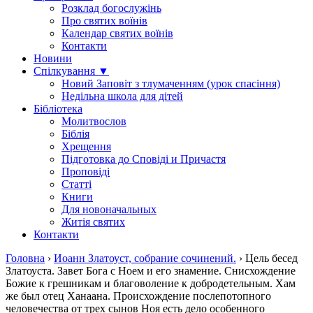
Розклад богослужінь
Про святих воїнів
Календар святих воїнів
Контакти
Новини
Спілкування ▼
Новий Заповіт з тлумаченням (урок спасіння)
Недільна школа для дітей
Бібліотека
Молитвослов
Біблія
Хрещення
Підготовка до Сповіді и Причастя
Проповіді
Статті
Книги
Для новоначальных
Житія святих
Контакти
Головна
›
Иоанн Златоуст, собрание сочинений.
›
Цель бесед
Златоуста. Завет Бога с Ноем и его знамение. Снисхождение
Божие к грешникам и благоволение к добродетельным. Хам
же был отец Ханаана. Происхождение послепотопного
человечества от трех сынов Ноя есть дело особенного