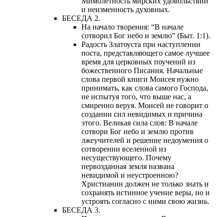
Мимолетность мирских удовольствий
и неизменность духовных.
БЕСЕДА 2.
На начало творения: “В начале
сотворил Бог небо и землю” (Быт. 1:1).
Радость Златоуста при наступлении
поста, представляющего самое лучшее
время для церковных поучений из
божественного Писания. Начальные
слова первой книги Моисея нужно
принимать, как слова самого Господа,
не испытуя того, что выше нас, а
смиренно веруя. Моисей не говорит о
создании сил невидимых и причина
этого. Великая сила слов: В начале
сотвори Бог небо и землю против
лжеучителей и решение недоумения о
сотворении вселенной из
несуществующего. Почему
первозданная земля названа
невидимой и неустроенною?
Христианин должен не только знать и
сохранять истинное учение веры, но и
устроять согласно с ними свою жизнь.
БЕСЕДА 3.