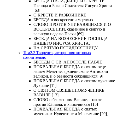
БЕСЕДА О КЛАДБИЩЕ И О КРЕСТЕ
Господа и Бога и Спасителя Иисуса Христа
[63]
О КРЕСТЕ И РАЗБОЙНИКЕ
БЕСЕДА о воскресении мертвых
СЛОВО ПРОТИВ УПИВАЮЩИХСЯ И О
ВОСКРЕСЕНИИ, сказанное в святую и
великую неделю Пасхи [69]
БЕСЕДА НА ВОЗНЕСЕНИЕ ГОСПОДА
НАШЕГО ИИСУСА ХРИСТА,
НА СВЯТУЮ ПЯТИДЕСЯТНИЦУ
Том2.2 Творения, авторстово которых
сомнительно
БЕСЕДЫ О СВ. АПОСТОЛЕ ПАВЛЕ
ПОХВАЛЬНАЯ БЕСЕДА о святом отце
нашем Мелетие, архиепископе Антиохии
великой, и о ревности собравшихся [9]
ПОХВАЛЬНАЯ БЕСЕДА о святом мученике
Лукиане [11]
О СВЯТОМ СВЯЩЕННОМУЧЕНИКЕ
ВАВИЛЕ [13]
СЛОВО о блаженном Вавиле, а также
против Юлиана, и к язычникам [15]
ПОХВАЛЬНАЯ БЕСЕДА о святых
мучениках Иувентине и Максимине [20],