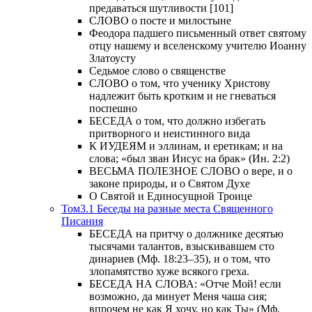
предаваться шутливости [101]
СЛОВО о посте и милостыне
Феодора падшего письменный ответ святому
отцу нашему и вселенскому учителю Иоанну
Златоусту
Седьмое слово о священстве
СЛОВО о том, что ученику Христову
надлежит быть кротким и не гневаться
поспешно
БЕСЕДА о том, что должно избегать
притворного и неистинного вида
К ИУДЕЯМ и эллинам, и еретикам; и на
слова; «был зван Иисус на брак» (Ин. 2:2)
ВЕСЬМА ПОЛЕЗНОЕ СЛОВО о вере, и о
законе природы, и о Святом Духе
О Святой и Единосущной Троице
Том3.1 Беседы на разные места Священного
Писания
БЕСЕДА на притчу о должнике десятью
тысячами талантов, взыскивавшем сто
динариев (Мф. 18:23–35), и о том, что
злопамятство хуже всякого греха.
БЕСЕДА НА СЛОВА: «Отче Мой! если
возможно, да минует Меня чаша сия;
впрочем не как Я хочу, но как Ты» (Мф.