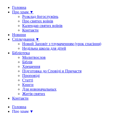
Головна
Про храм ▼
Розклад богослужінь
Про святих воїнів
Календар святих воїнів
Контакти
Новини
Спілкування ▼
Новий Заповіт з тлумаченням (урок спасіння)
Недільна школа для дітей
Бібліотека
Молитвослов
Біблія
Хрещення
Підготовка до Сповіді и Причастя
Проповіді
Статті
Книги
Для новоначальных
Житія святих
Контакти
Головна
Про храм ▼