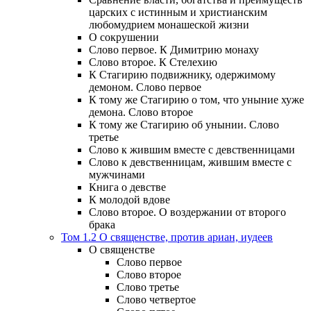
царских с истинным и христианским
любомудрием монашеской жизни
О сокрушении
Слово первое. К Димитрию монаху
Слово второе. К Стелехию
К Стагирию подвижнику, одержимому
демоном. Слово первое
К тому же Стагирию о том, что уныние хуже
демона. Слово второе
К тому же Стагирию об унынии. Слово
третье
Слово к жившим вместе с девственницами
Слово к девственницам, жившим вместе с
мужчинами
Книга о девстве
К молодой вдове
Слово второе. О воздержании от второго
брака
Том 1.2 О священстве, против ариан, иудеев
О священстве
Слово первое
Слово второе
Слово третье
Слово четвертое