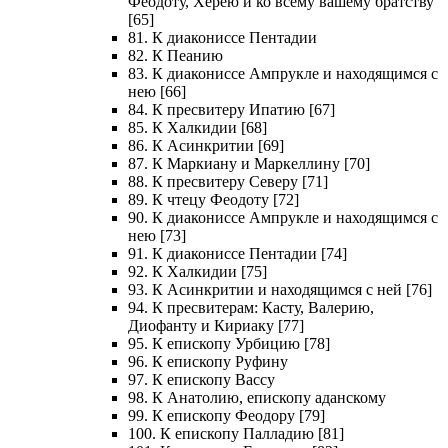
Феодоту, Херею и ко всему вашему братству
[65]
81. К диакониссе Пентадии
82. К Пеанию
83. К диакониссе Ампрукле и находящимся с
нею [66]
84. К пресвитеру Ипатию [67]
85. К Халкидии [68]
86. К Асинкритии [69]
87. К Маркиану и Маркеллину [70]
88. К пресвитеру Северу [71]
89. К чтецу Феодоту [72]
90. К диакониссе Ампрукле и находящимся с
нею [73]
91. К диакониссе Пентадии [74]
92. К Халкидии [75]
93. К Асинкритии и находящимся с ней [76]
94. К пресвитерам: Касту, Валерию,
Диофанту и Кириаку [77]
95. К епископу Урбицию [78]
96. К епископу Руфину
97. К епископу Вассу
98. К Анатолию, епископу аданскому
99. К епископу Феодору [79]
100. К епископу Палладию [81]