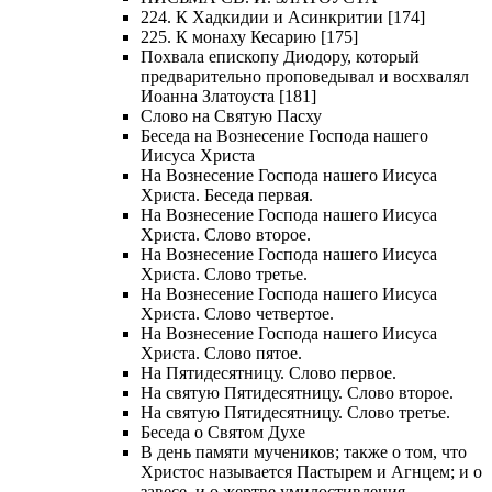
224. К Хадкидии и Асинкритии [174]
225. К монаху Кесарию [175]
Похвала епископу Диодору, который
предварительно проповедывал и восхвалял
Иоанна Златоуста [181]
Слово на Святую Пасху
Беседа на Вознесение Господа нашего
Иисуса Христа
На Вознесение Господа нашего Иисуса
Христа. Беседа первая.
На Вознесение Господа нашего Иисуса
Христа. Слово второе.
На Вознесение Господа нашего Иисуса
Христа. Слово третье.
На Вознесение Господа нашего Иисуса
Христа. Слово четвертое.
На Вознесение Господа нашего Иисуса
Христа. Слово пятое.
На Пятидесятницу. Слово первое.
На святую Пятидесятницу. Слово второе.
На святую Пятидесятницу. Слово третье.
Беседа о Святом Духе
В день памяти мучеников; также о том, что
Христос называется Пастырем и Агнцем; и о
завесе, и о жертве умилостивления.