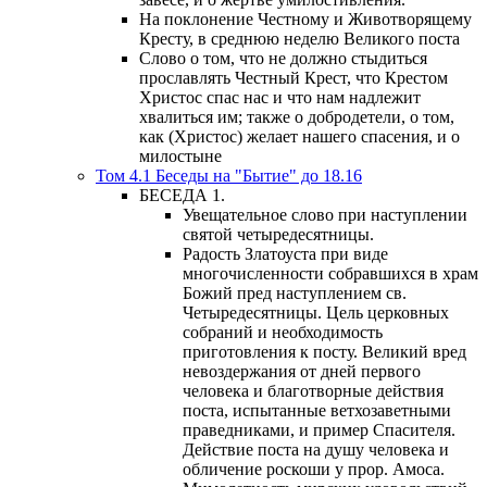
На поклонение Честному и Животворящему
Кресту, в среднюю неделю Великого поста
Слово о том, что не должно стыдиться
прославлять Честный Крест, что Крестом
Христос спас нас и что нам надлежит
хвалиться им; также о добродетели, о том,
как (Христос) желает нашего спасения, и о
милостыне
Том 4.1 Беседы на "Бытие" до 18.16
БЕСЕДА 1.
Увещательное слово при наступлении
святой четыредесятницы.
Радость Златоуста при виде
многочисленности собравшихся в храм
Божий пред наступлением св.
Четыредесятницы. Цель церковных
собраний и необходимость
приготовления к посту. Великий вред
невоздержания от дней первого
человека и благотворные действия
поста, испытанные ветхозаветными
праведниками, и пример Спасителя.
Действие поста на душу человека и
обличение роскоши у прор. Амоса.