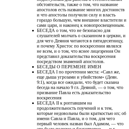
обстоятельств, также о том, что название
апостолов есть название многих достоинств
и что апостолы получили силу и власть
гораздо большую, чем внешние властители и
сами цари, и наконец к новопросвещенным.
БЕСЕДА о том, что не безопасно для
слушателей молчать о сказанном в церкви, и
для чего Деяния читаются в пятидесятницу,
и почему Христос по воскресении являлся
не всем, и о том, что яснее лицезрения Он
представил доказательства воскресения
посредством знамений апостолов.
БЕСЕДЫ О ПЕРЕМЕНЕ ИМЕН
БЕСЕДА I по прочтении места: «Савл же,
еще дыша угрозами и убийством» (Деян.
9:1), когда все ожидали, что будет сказана
беседа на начало 9 гл. Деяний, — о том, что
призвание Павла есть доказательство
воскресения
БЕСЕДА II к роптавшим на
продолжительность поучений и к тем,
которые недовольны были краткостью их; об
имени Савла и Павла, и о том, для чего
первый человек назван был Адамом, — что
это было полезно и благотворно, — и к