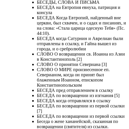
БЕСЕДЫ, СЛОВА И ПИСЬМА
БЕСЕДА на Евтропия евнуха, патриция и
консула
БЕСЕДА Когда Евтропий, найденный вне
церкви, был схвачен, и о садах и писаниях, и
на слова: «Стала царица одесную Тебя» (Пс.
44:10).
БЕСЕДА когда Сатурнин и Аврелиан были
отправлены в ссылку, и Гайна вышел из
города, и о сребролюбии
СЛОВО О возвращении св. Иоанна из Азии
в Константинополь [2]
СЛОВО О принятии Севериана [3]
СЛОВО О МИРЕ произнесенное еп.
Северианом, когда он принят был
блаженным Иоанном, епископом
Константинопольским
БЕСЕДА пред отправлением в ссылку
БЕСЕДА по возвращении из изгнания [5]
БЕСЕДА когда отправлялся в ссылку
БЕСЕДА по возвращении из первой ссылки
[7]
БЕСЕДА по возвращении из первой ссылки
Беседа о жене хананейской, сказанная по
возвращении (святителя) из ссылки.