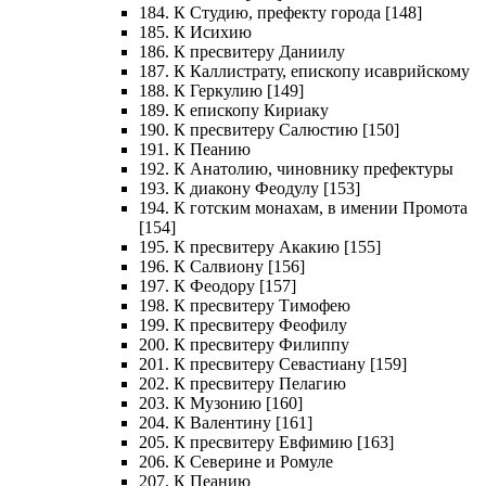
184. К Студию, префекту города [148]
185. К Исихию
186. К пресвитеру Даниилу
187. К Каллистрату, епископу исаврийскому
188. К Геркулию [149]
189. К епископу Кириаку
190. К пресвитеру Салюстию [150]
191. К Пеанию
192. К Анатолию, чиновнику префектуры
193. К диакону Феодулу [153]
194. К готским монахам, в имении Промота
[154]
195. К пресвитеру Акакию [155]
196. К Салвиону [156]
197. К Феодору [157]
198. К пресвитеру Тимофею
199. К пресвитеру Феофилу
200. К пресвитеру Филиппу
201. К пресвитеру Севастиану [159]
202. К пресвитеру Пелагию
203. К Музонию [160]
204. К Валентину [161]
205. К пресвитеру Евфимию [163]
206. К Северине и Ромуле
207. К Пеанию