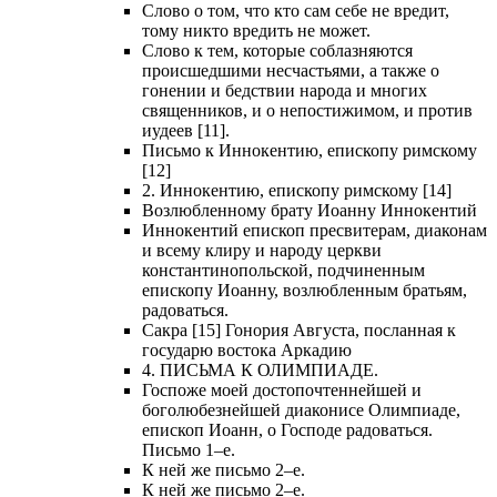
Слово о том, что кто сам себе не вредит,
тому никто вредить не может.
Слово к тем, которые соблазняются
происшедшими несчастьями, а также о
гонении и бедствии народа и многих
священников, и о непостижимом, и против
иудеев [11].
Письмо к Иннокентию, епископу римскому
[12]
2. Иннокентию, епископу римскому [14]
Возлюбленному брату Иоанну Иннокентий
Иннокентий епископ пресвитерам, диаконам
и всему клиру и народу церкви
константинопольской, подчиненным
епископу Иоанну, возлюбленным братьям,
радоваться.
Сакра [15] Гонория Августа, посланная к
государю востока Аркадию
4. ПИСЬМА К ОЛИМПИАДЕ.
Госпоже моей достопочтеннейшей и
боголюбезнейшей диаконисе Олимпиаде,
епископ Иоанн, о Господе радоваться.
Письмо 1–е.
К ней же письмо 2–е.
К ней же письмо 2–е.