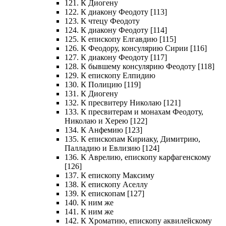
121. К Диогену
122. К диакону Феодоту [113]
123. К чтецу Феодоту
124. К диакону Феодоту [114]
125. К епископу Елгавдию [115]
126. К Феодору, консулярию Сирии [116]
127. К диакону Феодоту [117]
128. К бывшему консулярию Феодоту [118]
129. К епископу Елпидию
130. К Полицию [119]
131. К Диогену
132. К пресвитеру Николаю [121]
133. К пресвитерам и монахам Феодоту,
Николаю и Херею [122]
134. К Анфемию [123]
135. К епископам Кириаку, Димитрию,
Палладию и Евлизию [124]
136. К Аврелию, епископу карфагенскому
[126]
137. К епископу Максиму
138. К епископу Аселлу
139. К епископам [127]
140. К ним же
141. К ним же
142. К Хроматию, епископу аквилейскому