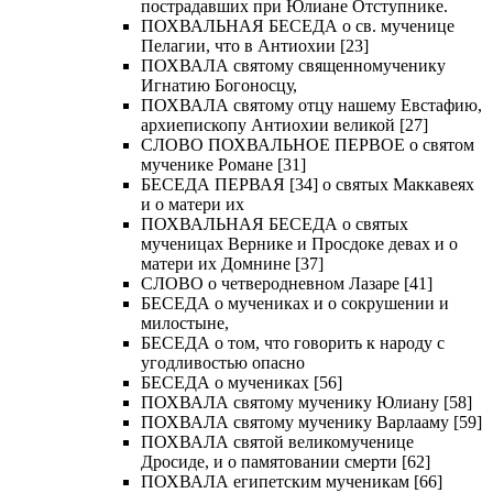
пострадавших при Юлиане Отступнике.
ПОХВАЛЬНАЯ БЕСЕДА о св. мученице
Пелагии, что в Антиохии [23]
ПОХВАЛА святому священномученику
Игнатию Богоносцу,
ПОХВАЛА святому отцу нашему Евстафию,
архиепископу Антиохии великой [27]
СЛОВО ПОХВАЛЬНОЕ ПЕРВОЕ о святом
мученике Романе [31]
БЕСЕДА ПЕРВАЯ [34] о святых Маккавеях
и о матери их
ПОХВАЛЬНАЯ БЕСЕДА о святых
мученицах Вернике и Просдоке девах и о
матери их Домнине [37]
СЛОВО о четверодневном Лазаре [41]
БЕСЕДА о мучениках и о сокрушении и
милостыне,
БЕСЕДА о том, что говорить к народу с
угодливостью опасно
БЕСЕДА о мучениках [56]
ПОХВАЛА святому мученику Юлиану [58]
ПОХВАЛА святому мученику Варлааму [59]
ПОХВАЛА святой великомученице
Дросиде, и о памятовании смерти [62]
ПОХВАЛА египетским мученикам [66]