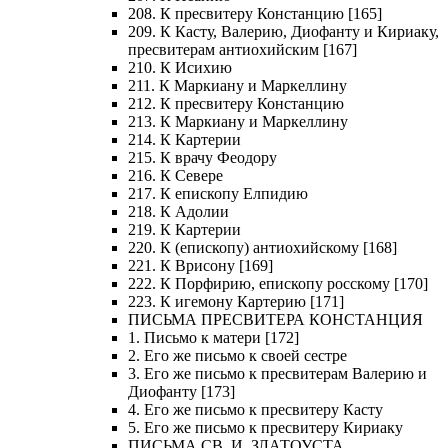
208. К пресвитеру Констанцию [165]
209. К Касту, Валерию, Диофанту и Кириаку,
пресвитерам антиохийским [167]
210. К Исихию
211. К Маркиану и Маркеллину
212. К пресвитеру Констанцию
213. К Маркиану и Маркеллину
214. К Картерии
215. К врачу Феодору
216. К Севере
217. К епископу Елпидию
218. К Адолии
219. К Картерии
220. К (епископу) антиохийскому [168]
221. К Врисону [169]
222. К Порфирию, епископу росскому [170]
223. К игемону Картерию [171]
ПИСЬМА ПРЕСВИТЕРА КОНСТАНЦИЯ
1. Письмо к матери [172]
2. Его же письмо к своей сестре
3. Его же письмо к пресвитерам Валерию и
Диофанту [173]
4. Его же письмо к пресвитеру Касту
5. Его же письмо к пресвитеру Кириаку
ПИСЬМА СВ. И. ЗЛАТОУСТА