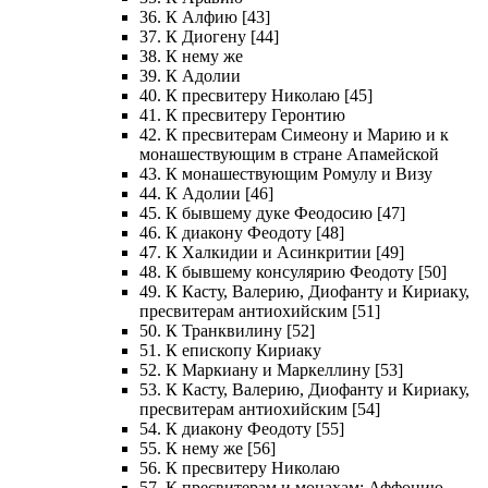
36. К Алфию [43]
37. К Диогену [44]
38. К нему же
39. К Адолии
40. К пресвитеру Николаю [45]
41. К пресвитеру Геронтию
42. К пресвитерам Симеону и Марию и к
монашествующим в стране Апамейской
43. К монашествующим Ромулу и Визу
44. К Адолии [46]
45. К бывшему дуке Феодосию [47]
46. К диакону Феодоту [48]
47. К Халкидии и Асинкритии [49]
48. К бывшему консулярию Феодоту [50]
49. К Касту, Валерию, Диофанту и Кириаку,
пресвитерам антиохийским [51]
50. К Транквилину [52]
51. К епископу Кириаку
52. К Маркиану и Маркеллину [53]
53. К Касту, Валерию, Диофанту и Кириаку,
пресвитерам антиохийским [54]
54. К диакону Феодоту [55]
55. К нему же [56]
56. К пресвитеру Николаю
57. К пресвитерам и монахам: Аффонию,