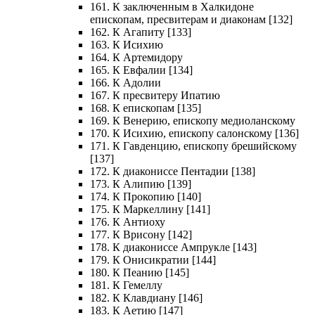
161. К заключенным в Халкидоне
епископам, пресвитерам и диаконам [132]
162. К Агапиту [133]
163. К Исихию
164. К Артемидору
165. К Евфалии [134]
166. К Адолии
167. К пресвитеру Ипатию
168. К епископам [135]
169. К Венерию, епископу медиоланскому
170. К Исихию, епископу салонскому [136]
171. К Гавденцию, епископу брешийскому
[137]
172. К диакониссе Пентадии [138]
173. К Алипию [139]
174. К Прокопию [140]
175. К Маркеллину [141]
176. К Антиоху
177. К Врисону [142]
178. К диакониссе Ампрукле [143]
179. К Онисикратии [144]
180. К Пеанию [145]
181. К Гемеллу
182. К Клавдиану [146]
183. К Аетию [147]