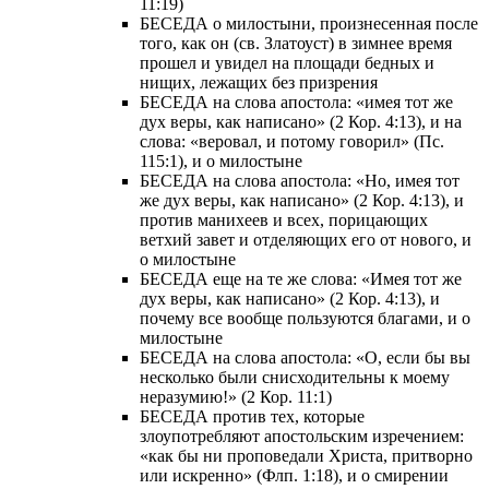
11:19)
БЕСЕДА о милостыни, произнесенная после
того, как он (св. Златоуст) в зимнее время
прошел и увидел на площади бедных и
нищих, лежащих без призрения
БЕСЕДА на слова апостола: «имея тот же
дух веры, как написано» (2 Кор. 4:13), и на
слова: «веровал, и потому говорил» (Пс.
115:1), и о милостыне
БЕСЕДА на слова апостола: «Но, имея тот
же дух веры, как написано» (2 Кор. 4:13), и
против манихеев и всех, порицающих
ветхий завет и отделяющих его от нового, и
о милостыне
БЕСЕДА еще на те же слова: «Имея тот же
дух веры, как написано» (2 Кор. 4:13), и
почему все вообще пользуются благами, и о
милостыне
БЕСЕДА на слова апостола: «О, если бы вы
несколько были снисходительны к моему
неразумию!» (2 Кор. 11:1)
БЕСЕДА против тех, которые
злоупотребляют апостольским изречением:
«как бы ни проповедали Христа, притворно
или искренно» (Флп. 1:18), и о смирении