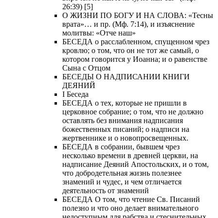
26:39) [5]
О ЖИЗНИ ПО БОГУ И НА СЛОВА: «Тесны
врата»… и пр. (Мф. 7:14), и изъяснение
молитвы: «Отче наш»
БЕСЕДА о расслабленном, спущенном чрез
кровлю; о том, что он не тот же самый, о
котором говорится у Иоанна; и о равенстве
Сына с Отцом
БЕСЕДЫ О НАДПИСАНИИ КНИГИ
ДЕЯНИЙ
Ι Беседа
БЕСЕДА о тех, которые не пришли в
церковное собрание; о том, что не должно
оставлять без внимания надписания
божественных писаний; о надписи на
жертвеннике и о новопросвещенных.
БЕСЕДА в собрании, бывшем чрез
несколько времени в древней церкви, на
надписание Деяний Апостольских, и о том,
что добродетельная жизнь полезнее
знамений и чудес, и чем отличается
деятельность от знамений
БЕСЕДА О том, что чтение Св. Писаний
полезно и что оно делает внимательного
недоступным для рабства и стеснительных