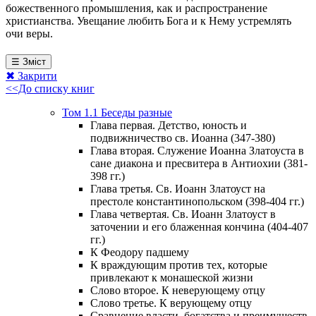
божественного промышления, как и распространение
христианства. Увещание любить Бога и к Нему устремлять
очи веры.
☰ Зміст
✖ Закрити
<<До списку книг
Том 1.1 Беседы разные
Глава первая. Детство, юность и
подвижничество св. Иоанна (347-380)
Глава вторая. Служение Иоанна Златоуста в
сане диакона и пресвитера в Антиохии (381-
398 гг.)
Глава третья. Св. Иоанн Златоуст на
престоле константинопольском (398-404 гг.)
Глава четвертая. Св. Иоанн Златоуст в
заточении и его блаженная кончина (404-407
гг.)
К Феодору падшему
К враждующим против тех, которые
привлекают к монашеской жизни
Слово второе. К неверующему отцу
Слово третье. К верующему отцу
Сравнение власти, богатства и преимуществ