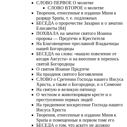
СЛОВО ПЕРВОЕ О молитве
СЛОВО ВТОРОЕ о молитве
Творения, отнесенные в издании Миня к
разряду Spuria, т. е. подложных
БЕСЕДА о пророчестве Захарии и о зачатии
Елисаветы [84]
ПОХВАЛА на зачатие святого Иоанна
пророка — Предтечи и Крестителя
На Благовещение преславной Владычицы
нашей Богородицы
БЕСЕДА на слова: «вышло повеление от
кесаря Августа» и на внесение в перепись
святой Богородицы
О святом Иоанне Предтече
На праздник святого Богоявления
СЛОВО о Сретении Господа нашего Иисуса
Христа, а также о Богородице, и о Симеоне
На святую и великую пятницу
О честном и животворящем кресте и о
преступлении первых людей
На тридневное воскресение Господа нашего
Иисуса Христа
Творения, отнесенные в издании Миня к
Spuria и помещенные в первом томе его
БЕСЕДА о том, что аскету не должно