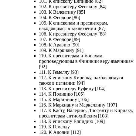
101. К епископу Елпидию [82]
102. К пресвитеру Феофилу [84]
103. К Валентину [85]
104. К Феодоре [86]
105. К епископам и пресвитерам,
находящимся в заключении [87]
106. К пресвитеру Феофилу [88]
107. К Феодоре [89]
108. К Аравию [90]
109. К Маркиану [91]
110. К пресвитерам и монахам,
проповедующим в Финикии веру язычникам
[92]
111. К Гемеллу [93]
112. К епископу Кириаку, находящемуся
также в изгнании [94]
113. К пресвитеру Руфину [104]
114. К Поливию [105]
115. К Мариниану [106]
116. К Маркиану и Маркеллину [107]
117. К Касту, Валерию, Диофанту и Кириаку,
пресвитерам антиохийским [108]
118. К епископу Елпидию [109]
119. К Гемеллу
120. К Адолии [112]