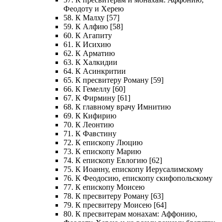
Феодоту и Херею
58. К Малху [57]
59. К Алфию [58]
60. К Агапиту
61. К Исихию
62. К Арматию
63. К Халкидии
64. К Асинкритии
65. К пресвитеру Роману [59]
66. К Гемеллу [60]
67. К Фирмину [61]
68. К главному врачу Имнитию
69. К Кифирию
70. К Леонтию
71. К Фавстину
72. К епископу Люцию
73. К епископу Марию
74. К епископу Евлогию [62]
75. К Иоанну, епископу Иерусалимскому
76. К Феодосию, епископу скифопольскому
77. К епископу Моисею
78. К пресвитеру Роману [63]
79. К пресвитеру Моисею [64]
80. К пресвитерам монахам: Аффонию,