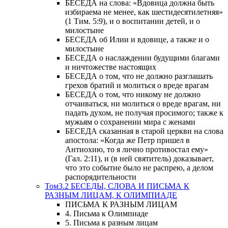
БЕСЕДА на слова: «Вдовица должна быть
избираема не менее, как шестидесятилетняя»
(1 Тим. 5:9), и о воспитании детей, и о
милостыне
БЕСЕДА об Илии и вдовице, а также и о
милостыне
БЕСЕДА о наслаждении будущими благами
и ничтожестве настоящих
БЕСЕДА о том, что не должно разглашать
грехов братий и молиться о вреде врагам
БЕСЕДА о том, что никому не должно
отчаиваться, ни молиться о вреде врагам, ни
падать духом, не получая просимого; также к
мужьям о сохранении мира с женами
БЕСЕДА сказанная в старой церкви на слова
апостола: «Когда же Петр пришел в
Антиохию, то я лично противостал ему»
(Гал. 2:11), и (в ней святитель) доказывает,
что это событие было не распрею, а делом
распорядительности
Том3.2 БЕСЕДЫ, СЛОВА И ПИСЬМА К
РАЗНЫМ ЛИЦАМ, К ОЛИМПИАДЕ
ПИСЬМА К РАЗНЫМ ЛИЦАМ
4. Письма к Олимпиаде
5. Письма к разным лицам