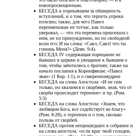
новопросвещенным.
БЕСЕДА к упрекавшим за обширность
вступлений, и о том, что терпеть упреки
полезно; также, для чего Павел
переименован не тотчас, как только
уверовал, — что эта перемена произошла с
ним, не по принуждению, но по свободной
воли его; И на слова: «Савл, Савл! что ты
гонишь Меня?» (Деян. 9:4).
БЕСЕДА IV содержащая порицание не
бывших в церкви и увещание к бывшим о
том, чтобы заботились о братиях; также на
начало послания к Коринфянам: «Павел
зван» (1 Кор. 1:1), и о смиренномудрии
БЕСЕДА на слова Апостола: «И не сим
только, но хвалимся и скорбями, зная, что от
скорби происходит терпение» и пр. (Рим.
5:3)
БЕСЕДА на слова Апостола: «Знаем, что
любящим Бога, все содействует ко благу»
(Рим. 8:28), о терпении и о том, сколько
пользы от скорбей.
БЕСЕДА против непришедших в собрание и
на слова апостола: «если враг твой голоден,